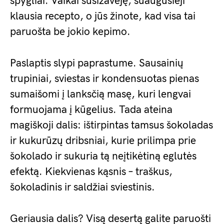
spygliai. Vaikai susižavėję, suaugusieji
klausia recepto, o jūs žinote, kad visa tai
paruošta be jokio kepimo.
Paslaptis slypi paprastume. Sausainių
trupiniai, sviestas ir kondensuotas pienas
sumaišomi į lanksčią masę, kuri lengvai
formuojama į kūgelius. Tada ateina
magiškoji dalis: ištirpintas tamsus šokoladas
ir kukurūzų dribsniai, kurie prilimpa prie
šokolado ir sukuria tą neįtikėtiną eglutės
efektą. Kiekvienas kąsnis – traškus,
šokoladinis ir saldžiai sviestinis.
Geriausia dalis? Visą desertą galite paruošti