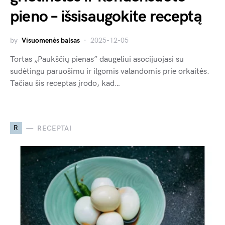
pieno – išsisaugokite receptą
by
Visuomenės balsas
2025-12-05
Tortas „Paukščių pienas” daugeliui asocijuojasi su
sudėtingu paruošimu ir ilgomis valandomis prie orkaitės.
Tačiau šis receptas įrodo, kad…
R
RECEPTAI