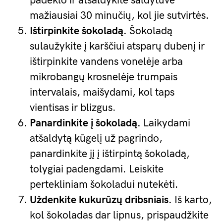
padėklo ir atšaldykite šaldytuve
mažiausiai 30 minučių, kol jie sutvirtės.
Ištirpinkite šokoladą.
Šokoladą
sulaužykite į karščiui atsparų dubenį ir
ištirpinkite vandens vonelėje arba
mikrobangų krosnelėje trumpais
intervalais, maišydami, kol taps
vientisas ir blizgus.
Panardinkite į šokoladą.
Laikydami
atšaldytą kūgelį už pagrindo,
panardinkite jį į ištirpintą šokoladą,
tolygiai padengdami. Leiskite
pertekliniam šokoladui nutekėti.
Uždenkite kukurūzų dribsniais.
Iš karto,
kol šokoladas dar lipnus, prispaudžkite