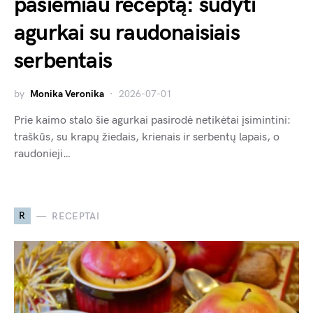
pasiėmiau receptą: sūdyti
agurkai su raudonaisiais
serbentais
by
Monika Veronika
2026-07-01
Prie kaimo stalo šie agurkai pasirodė netikėtai įsimintini:
traškūs, su krapų žiedais, krienais ir serbentų lapais, o
raudonieji…
R
RECEPTAI