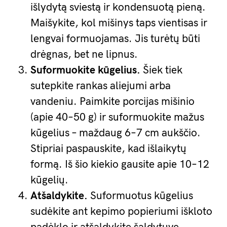
išlydytą sviestą ir kondensuotą pieną.
Maišykite, kol mišinys taps vientisas ir
lengvai formuojamas. Jis turėtų būti
drėgnas, bet ne lipnus.
Suformuokite kūgelius.
Šiek tiek
sutepkite rankas aliejumi arba
vandeniu. Paimkite porcijas mišinio
(apie 40–50 g) ir suformuokite mažus
kūgelius – maždaug 6–7 cm aukščio.
Stipriai paspauskite, kad išlaikytų
formą. Iš šio kiekio gausite apie 10–12
kūgelių.
Atšaldykite.
Suformuotus kūgelius
sudėkite ant kepimo popieriumi iškloto