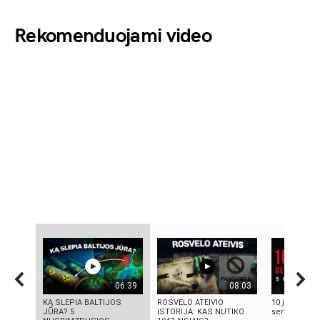
Rekomenduojami video
06:39
08:03
KĄ SLEPIA BALTIJOS
ROSVELO ATEIVIO
10 įsimintinų
JŪRA? 5
ISTORIJA: KAS NUTIKO
serialų