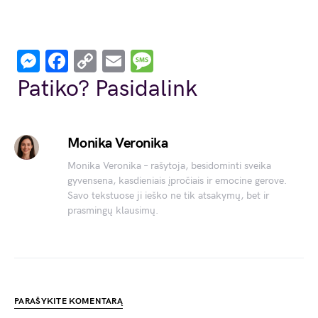
Messenger
Facebook
Copy
Email
Message
Link
Patiko? Pasidalink
Monika Veronika
Monika Veronika – rašytoja, besidominti sveika
gyvensena, kasdieniais įpročiais ir emocine gerove.
Savo tekstuose ji ieško ne tik atsakymų, bet ir
prasmingų klausimų.
PARAŠYKITE KOMENTARĄ