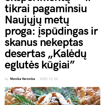
tikrai pagaminsiu
Naujųjų metų
proga: įspūdingas ir
skanus nekeptas
desertas „Kalėdų
eglutės kūgiai”
by
Monika Veronika
2025-12-24