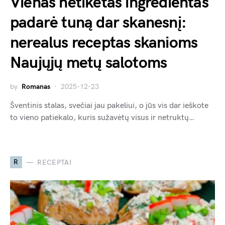
Vienas netikėtas ingredientas
padarė tuną dar skanesnį:
nerealus receptas skanioms
Naujųjų metų salotoms
by
Romanas
2025-12-23
Šventinis stalas, svečiai jau pakeliui, o jūs vis dar ieškote
to vieno patiekalo, kuris sužavėtų visus ir netruktų…
R
RECEPTAI