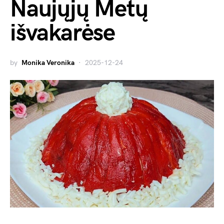
Naujųjų Metų
išvakarėse
by
Monika Veronika
2025-12-24