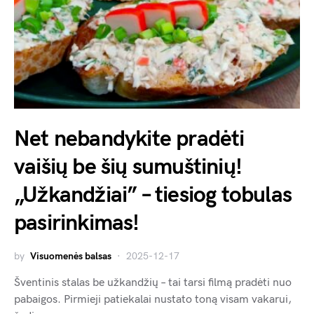
Net nebandykite pradėti
vaišių be šių sumuštinių!
„Užkandžiai” – tiesiog tobulas
pasirinkimas!
by
Visuomenės balsas
2025-12-17
Šventinis stalas be užkandžių – tai tarsi filmą pradėti nuo
pabaigos. Pirmieji patiekalai nustato toną visam vakarui,