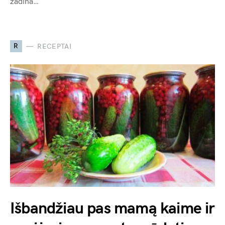
žadina…
R
RECEPTAI
Išbandžiau pas mamą kaime ir