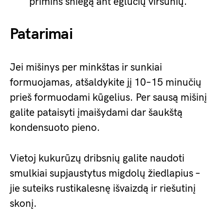
primins sniegą ant eglučių viršūnių.
Patarimai
Jei mišinys per minkštas ir sunkiai
formuojamas, atšaldykite jį 10–15 minučių
prieš formuodami kūgelius. Per sausą mišinį
galite pataisyti įmaišydami dar šaukštą
kondensuoto pieno.
Vietoj kukurūzų dribsnių galite naudoti
smulkiai supjaustytus migdolų žiedlapius –
jie suteiks rustikalesnę išvaizdą ir riešutinį
skonį.