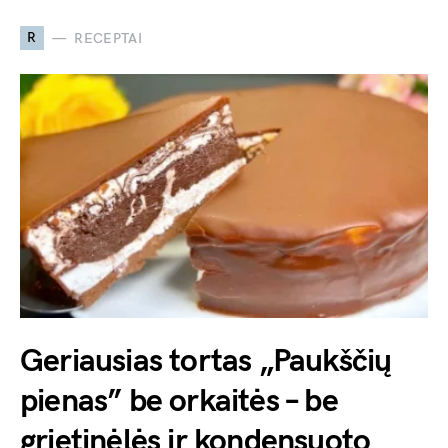
R
RECEPTAI
Geriausias tortas „Paukščių
pienas” be orkaitės – be
grietinėlės ir kondensuoto