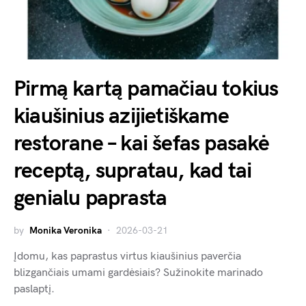
Pirmą kartą pamačiau tokius
kiaušinius azijietiškame
restorane – kai šefas pasakė
receptą, supratau, kad tai
genialu paprasta
by
Monika Veronika
2026-03-21
Įdomu, kas paprastus virtus kiaušinius paverčia
blizgančiais umami gardėsiais? Sužinokite marinado
paslaptį.