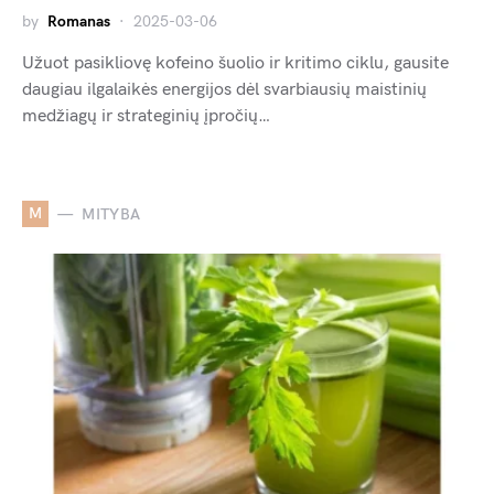
by
Romanas
2025-03-06
Užuot pasikliovę kofeino šuolio ir kritimo ciklu, gausite
daugiau ilgalaikės energijos dėl svarbiausių maistinių
medžiagų ir strateginių įpročių…
M
MITYBA