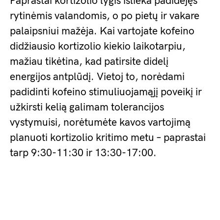
Paprastai kortizolio lygis išlieka padidėjęs
rytinėmis valandomis, o po pietų ir vakare
palaipsniui mažėja. Kai vartojate kofeino
didžiausio kortizolio kiekio laikotarpiu,
mažiau tikėtina, kad patirsite didelį
energijos antplūdį. Vietoj to, norėdami
padidinti kofeino stimuliuojamąjį poveikį ir
užkirsti kelią galimam tolerancijos
vystymuisi, norėtumėte kavos vartojimą
planuoti kortizolio kritimo metu – paprastai
tarp 9:30-11:30 ir 13:30-17:00.