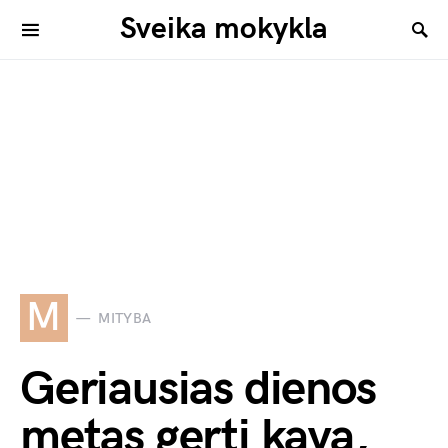
Sveika mokykla
M
MITYBA
Geriausias dienos
metas gerti kavą,