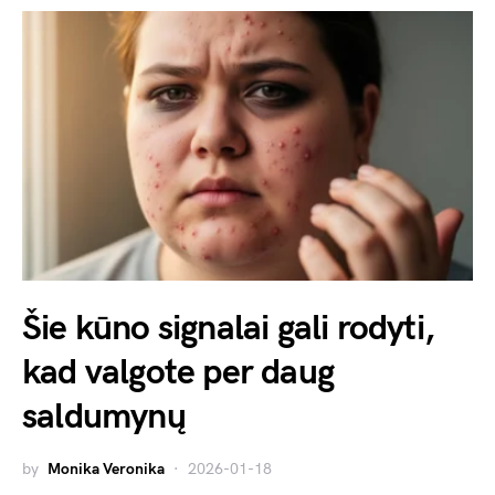
Šie kūno signalai gali rodyti,
kad valgote per daug
saldumynų
by
Monika Veronika
2026-01-18