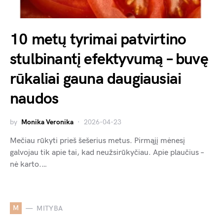
10 metų tyrimai patvirtino
stulbinantį efektyvumą – buvę
rūkaliai gauna daugiausiai
naudos
by
Monika Veronika
2026-04-23
Mečiau rūkyti prieš šešerius metus. Pirmąjį mėnesį
galvojau tik apie tai, kad neužsirūkyčiau. Apie plaučius –
nė karto.…
M
MITYBA