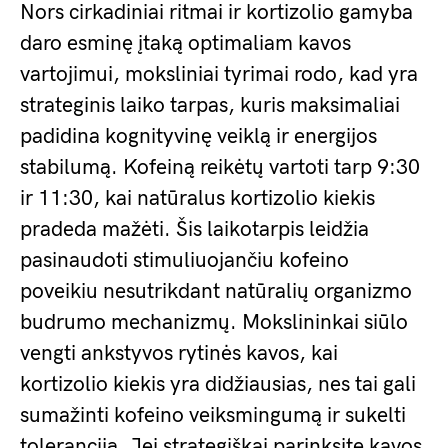
Nors cirkadiniai ritmai ir kortizolio gamyba
daro esminę įtaką optimaliam kavos
vartojimui, moksliniai tyrimai rodo, kad yra
strateginis laiko tarpas, kuris maksimaliai
padidina kognityvinę veiklą ir energijos
stabilumą. Kofeiną reikėtų vartoti tarp 9:30
ir 11:30, kai natūralus kortizolio kiekis
pradeda mažėti. Šis laikotarpis leidžia
pasinaudoti stimuliuojančiu kofeino
poveikiu nesutrikdant natūralių organizmo
budrumo mechanizmų. Mokslininkai siūlo
vengti ankstyvos rytinės kavos, kai
kortizolio kiekis yra didžiausias, nes tai gali
sumažinti kofeino veiksmingumą ir sukelti
toleranciją. Jei strategiškai parinksite kavos