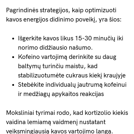
Pagrindinės strategijos, kaip optimizuoti
kavos energijos didinimo poveikį, yra šios:
Išgerkite kavos likus 15-30 minučių iki
norimo didžiausio našumo.
Kofeino vartojimą derinkite su daug
baltymų turinčiu maistu, kad
stabilizuotumėte cukraus kiekį kraujyje
Stebėkite individualų jautrumą kofeinui
ir medžiagų apykaitos reakcijas
Moksliniai tyrimai rodo, kad kortizolio kiekis
vaidina lemiamą vaidmenį nustatant
veiksmingiausią kavos vartojimo langą.