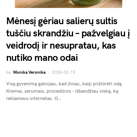
Mėnesį gėriau salierų sultis
tuščiu skrandžiu – pažvelgiau į
veidrodį ir nesupratau, kas
nutiko mano odai
by
Monika Veronika
2026-02-19
Visą gyvenimą galvojau, kad žinau, kaip prižiūrėti odą.
Kremai, serumais, procedūros – išbandžiau viską, ką
reklamavo internetas. O…