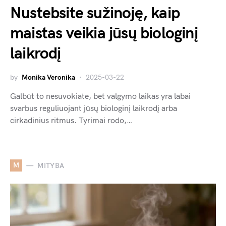
Nustebsite sužinoję, kaip
maistas veikia jūsų biologinį
laikrodį
by
Monika Veronika
2025-03-22
Galbūt to nesuvokiate, bet valgymo laikas yra labai
svarbus reguliuojant jūsų biologinį laikrodį arba
cirkadinius ritmus. Tyrimai rodo,…
M
MITYBA