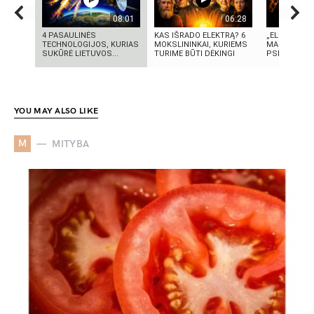
08:01
06:28
4 PASAULINĖS
KAS IŠRADO ELEKTRĄ? 6
„ELEKTROS D
TECHNOLOGIJOS, KURIAS
MOKSLININKAI, KURIEMS
MASINĖ 191
SUKŪRĖ LIETUVOS...
TURIME BŪTI DĖKINGI
PSICHOZĖ
YOU MAY ALSO LIKE
M
MITYBA