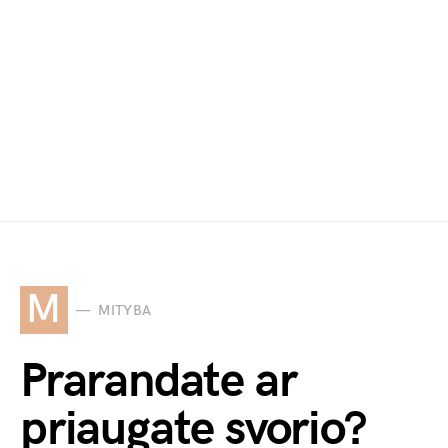
M
MITYBA
Prarandate ar
priaugate svorio?