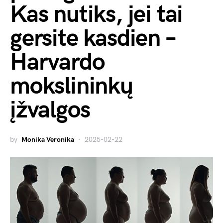
Kas nutiks, jei tai
gersite kasdien –
Harvardo
mokslininkų
įžvalgos
by
Monika Veronika
2025-02-22