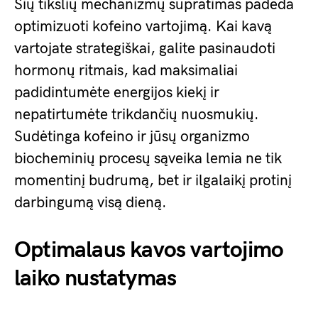
Šių tikslių mechanizmų supratimas padeda
optimizuoti kofeino vartojimą. Kai kavą
vartojate strategiškai, galite pasinaudoti
hormonų ritmais, kad maksimaliai
padidintumėte energijos kiekį ir
nepatirtumėte trikdančių nuosmukių.
Sudėtinga kofeino ir jūsų organizmo
biocheminių procesų sąveika lemia ne tik
momentinį budrumą, bet ir ilgalaikį protinį
darbingumą visą dieną.
Optimalaus kavos vartojimo
laiko nustatymas