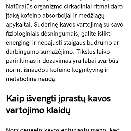
Natūralūs organizmo cirkadiniai ritmai daro
įtaką kofeino absorbcijai ir medžiagų
apykaitai. Suderinę kavos vartojimą su savo
fiziologiniais dėsningumais, galite išlikti
energingi ir nepajusti staigaus budrumo ar
darbingumo sumažėjimo. Tikslus laiko
parinkimas ir dozavimas yra labai svarbūs
norint išnaudoti kofeino kognityvinę ir
metabolinę naudą.
Kaip išvengti įprastų kavos
vartojimo klaidų
Nors daugelis kavos entuziastų mano, kad