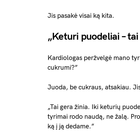
Jis pasakė visai ką kita.
„Keturi puodeliai – ta
Kardiologas peržvelgė mano tyr
cukrumi?”
Juoda, be cukraus, atsakiau. Jis
„Tai gera žinia. Iki keturių puode
tyrimai rodo naudą, ne žalą. Pr
ką į ją dedame.”