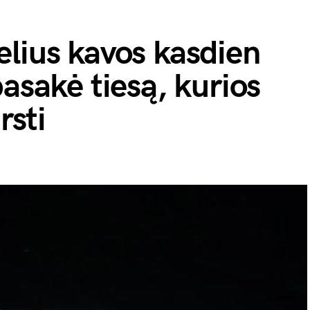
lius kavos kasdien
pasakė tiesą, kurios
rsti