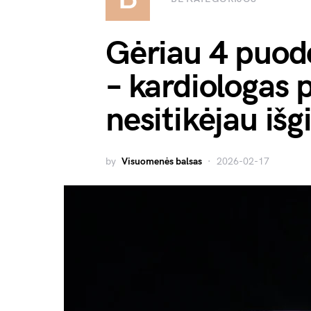
Gėriau 4 puode
– kardiologas 
nesitikėjau išgi
by
Visuomenės balsas
2026-02-17