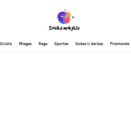
Grožis
Miegas
Rega
Sportas
Sodas ir daržas
Priemonės