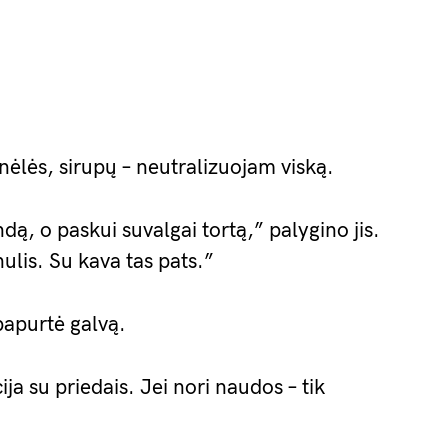
nėlės, sirupų – neutralizuojam viską.
dą, o paskui suvalgai tortą,” palygino jis.
ulis. Su kava tas pats.”
 papurtė galvą.
ija su priedais. Jei nori naudos – tik