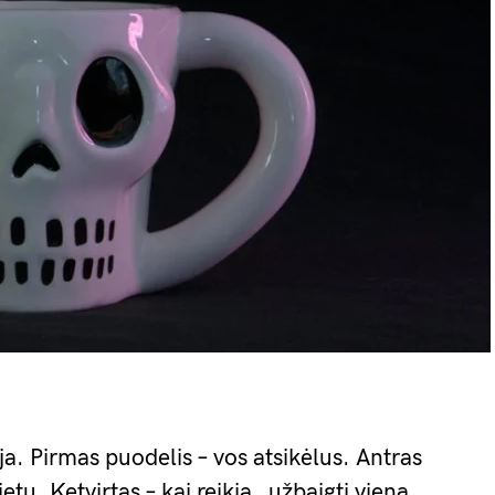
a. Pirmas puodelis – vos atsikėlus. Antras
ietų. Ketvirtas – kai reikia „užbaigti vieną