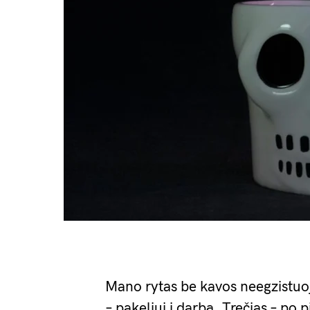
Mano rytas be kavos neegzistuoj
– pakeliui į darbą. Trečias – po p