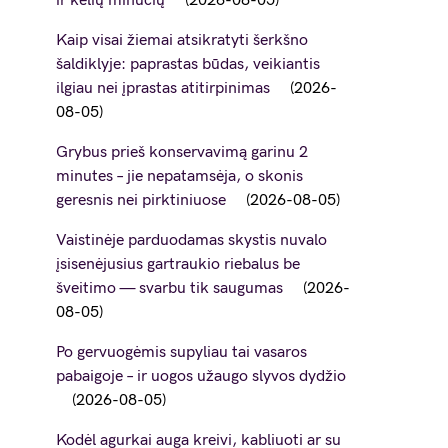
ir kelių minučių
2026-08-05
Kaip visai žiemai atsikratyti šerkšno
šaldiklyje: paprastas būdas, veikiantis
ilgiau nei įprastas atitirpinimas
2026-
08-05
Grybus prieš konservavimą garinu 2
minutes – jie nepatamsėja, o skonis
geresnis nei pirktiniuose
2026-08-05
Vaistinėje parduodamas skystis nuvalo
įsisenėjusius gartraukio riebalus be
šveitimo — svarbu tik saugumas
2026-
08-05
Po gervuogėmis supyliau tai vasaros
pabaigoje – ir uogos užaugo slyvos dydžio
2026-08-05
Kodėl agurkai auga kreivi, kabliuoti ar su