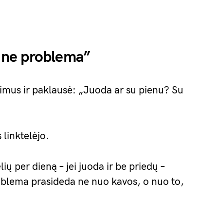
i ne problema”
imus ir paklausė: „Juoda ar su pienu? Su
 linktelėjo.
lių per dieną – jei juoda ir be priedų –
oblema prasideda ne nuo kavos, o nuo to,