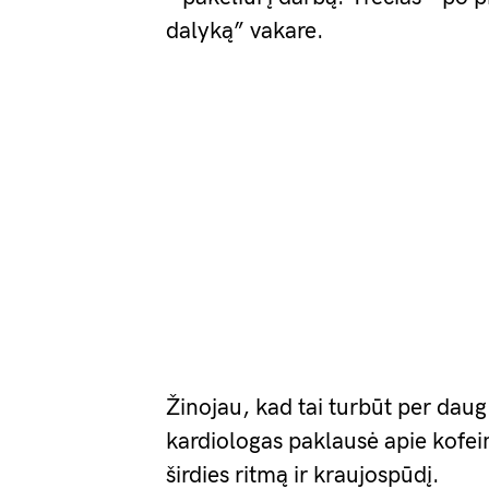
dalyką” vakare.
Žinojau, kad tai turbūt per dau
kardiologas paklausė apie kofei
širdies ritmą ir kraujospūdį.