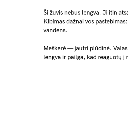
Ši žuvis nebus lengva. Ji itin a
Kibimas dažnai vos pastebimas: pl
vandens.
Meškerė — jautri plūdinė. Vala
lengva ir pailga, kad reaguotų į 