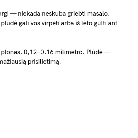
tsargi — niekada neskuba griebti masalo.
ūdė gali vos virpėti arba iš lėto gulti ant
s plonas, 0,12–0,16 milimetro. Plūdė —
mažiausią prisilietimą.