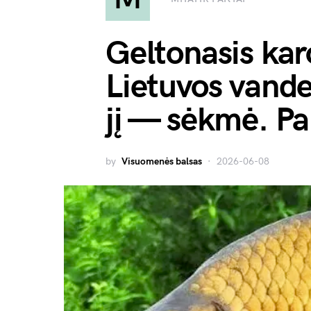
Geltonasis kar
Lietuvos vande
jį — sėkmė. Pa
by
Visuomenės balsas
2026-06-08