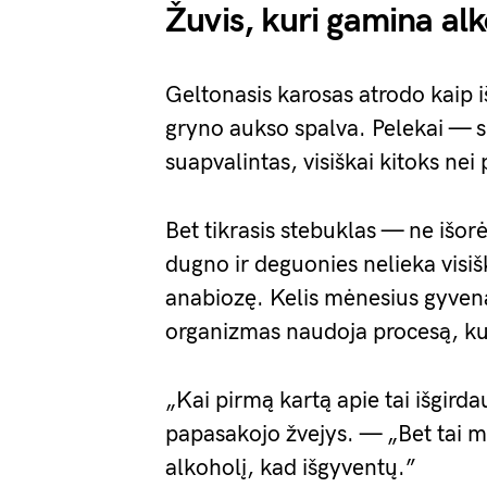
Žuvis, kuri gamina alk
Geltonasis karosas atrodo kaip i
gryno aukso spalva. Pelekai — s
suapvalintas, visiškai kitoks nei 
Bet tikrasis stebuklas — ne išorė
dugno ir deguonies nelieka visiš
anabiozę. Kelis mėnesius gyvena
organizmas naudoja procesą, kuri
„Kai pirmą kartą apie tai išgir
papasakojo žvejys. — „Bet tai m
alkoholį, kad išgyventų.”