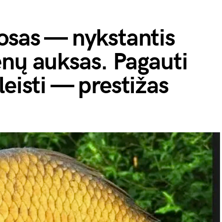
osas — nykstantis
nų auksas. Pagauti
leisti — prestižas