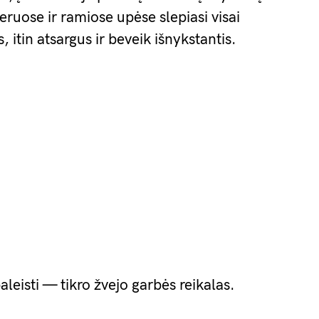
eruose ir ramiose upėse slepiasi visai
 itin atsargus ir beveik išnykstantis.
leisti — tikro žvejo garbės reikalas.