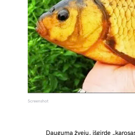
Screenshot
Dauguma žvejų, išgirdę „karosas”