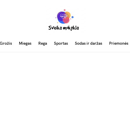
Grožis
Miegas
Rega
Sportas
Sodas ir daržas
Priemonės