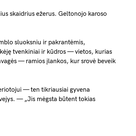
lius skaidrius ežerus. Geltonojo karoso
umblo sluoksniu ir pakrantėmis,
ję tvenkiniai ir kūdros — vietos, kurias
vagės — ramios įlankos, kur srovė beveik
riotojui — ten tikriausiai gyvena
vejys. — „Jis mėgsta būtent tokias