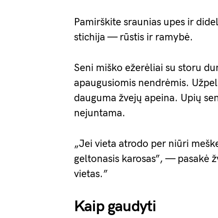
Pamirškite sraunias upes ir dide
stichija — rūstis ir ramybė.
Seni miško ežerėliai su storu d
apaugusiomis nendrėmis. Užpelkė
dauguma žvejų apeina. Upių sen
nejuntama.
„Jei vieta atrodo per niūri meške
geltonasis karosas”, — pasakė ž
vietas.”
Kaip gaudyti