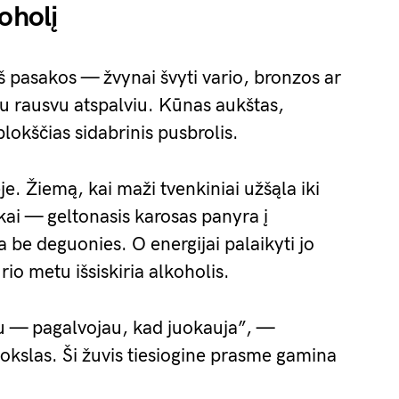
oholį
š pasakos — žvynai švyti vario, bronzos ar
u rausvu atspalviu. Kūnas aukštas,
plokščias sidabrinis pusbrolis.
je. Žiemą, kai maži tvenkiniai užšąla iki
kai — geltonasis karosas panyra į
 be deguonies. O energijai palaikyti jo
o metu išsiskiria alkoholis.
dau — pagalvojau, kad juokauja”, —
okslas. Ši žuvis tiesiogine prasme gamina