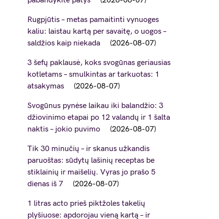
pabandykite patys
2026-08-07
Rugpjūtis – metas pamaitinti vynuoges
kaliu: laistau kartą per savaitę, o uogos –
saldžios kaip niekada
2026-08-07
3 šefų paklausė, koks svogūnas geriausias
kotletams – smulkintas ar tarkuotas: 1
atsakymas
2026-08-07
Svogūnus pynėse laikau iki balandžio: 3
džiovinimo etapai po 12 valandų ir 1 šalta
naktis – jokio puvimo
2026-08-07
Tik 30 minučių – ir skanus užkandis
paruoštas: sūdytų lašinių receptas be
stiklainių ir maišelių. Vyras jo prašo 5
dienas iš 7
2026-08-07
1 litras acto prieš piktžoles takelių
plyšiuose: apdorojau vieną kartą – ir