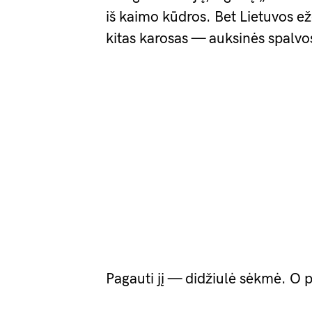
iš kaimo kūdros. Bet Lietuvos ež
kitas karosas — auksinės spalvos,
Pagauti jį — didžiulė sėkmė. O pa