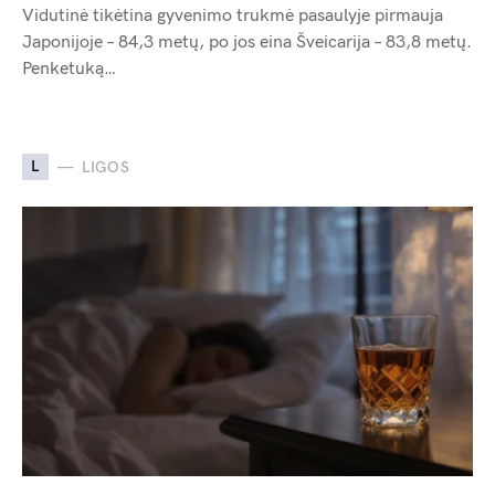
Vidutinė tikėtina gyvenimo trukmė pasaulyje pirmauja
Japonijoje – 84,3 metų, po jos eina Šveicarija – 83,8 metų.
Penketuką…
L
LIGOS