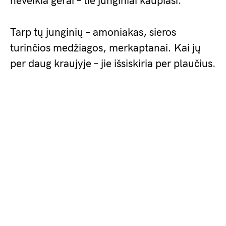
neveikia gerai – tie junginiai kaupiasi.”
Tarp tų junginių – amoniakas, sieros
turinčios medžiagos, merkaptanai. Kai jų
per daug kraujyje – jie išsiskiria per plaučius.