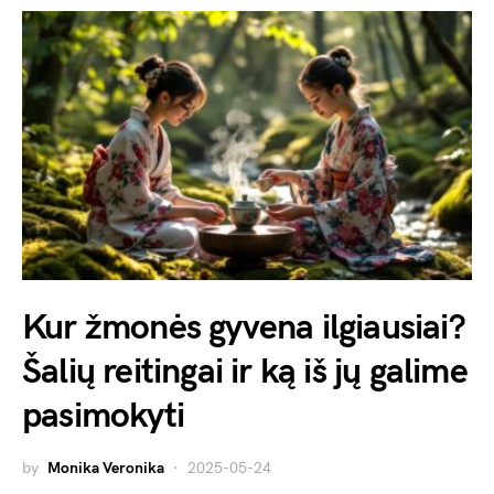
Kur žmonės gyvena ilgiausiai?
Šalių reitingai ir ką iš jų galime
pasimokyti
by
Monika Veronika
2025-05-24