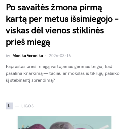
Po savaitės žmona pirmą
kartą per metus išsimiegojo –
viskas dėl vienos stiklinės
prieš miegą
by
Monika Veronika
2026-03-16
Paprastas prieš miegą vartojamas gėrimas teigia, kad
pašalina knarkimą — tačiau ar mokslas iš tikrųjų palaiko
šį stebinantį sprendimą?
L
LIGOS