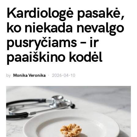
Kardiologė pasakė,
ko niekada nevalgo
pusryčiams – ir
paaiškino kodėl
by
Monika Veronika
2026-04-10