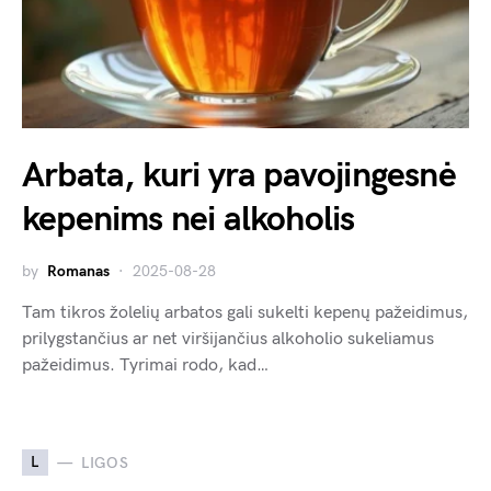
Arbata, kuri yra pavojingesnė
kepenims nei alkoholis
by
Romanas
2025-08-28
Tam tikros žolelių arbatos gali sukelti kepenų pažeidimus,
prilygstančius ar net viršijančius alkoholio sukeliamus
pažeidimus. Tyrimai rodo, kad…
L
LIGOS