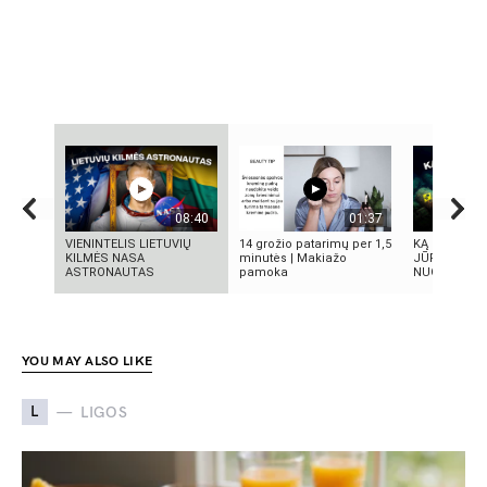
08:40
01:37
VIENINTELIS LIETUVIŲ
14 grožio patarimų per 1,5
KĄ SLEPIA B
KILMĖS NASA
minutės | Makiažo
JŪRA? 5
ASTRONAUTAS
pamoka
NUGRIMZDUS
YOU MAY ALSO LIKE
L
LIGOS