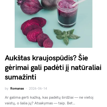
Aukštas kraujospūdis? Šie
gėrimai gali padėti jį natūraliai
sumažinti
by
Romanas
2026-06-14
Ar galima gerti kažką, kas padėtų širdžiai — ne vietoj
vaistų, o šalia jų? Atsakymas — taip. Bet…