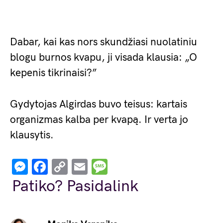
Dabar, kai kas nors skundžiasi nuolatiniu
blogu burnos kvapu, ji visada klausia: „O
kepenis tikrinaisi?”
Gydytojas Algirdas buvo teisus: kartais
organizmas kalba per kvapą. Ir verta jo
klausytis.
Messenger
Facebook
Copy
Email
Message
Link
Patiko? Pasidalink