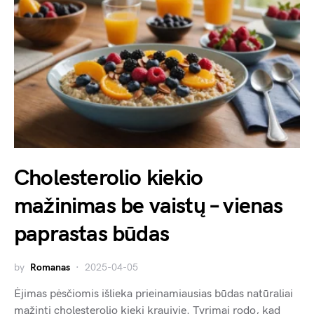
Cholesterolio kiekio
mažinimas be vaistų – vienas
paprastas būdas
by
Romanas
2025-04-05
Ėjimas pėsčiomis išlieka prieinamiausias būdas natūraliai
mažinti cholesterolio kiekį kraujyje. Tyrimai rodo, kad