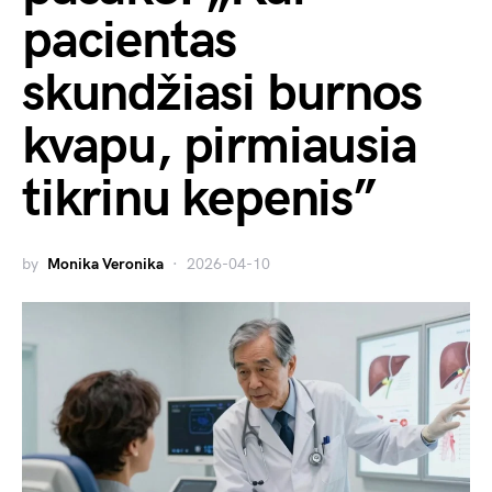
pacientas
skundžiasi burnos
kvapu, pirmiausia
tikrinu kepenis”
by
Monika Veronika
2026-04-10