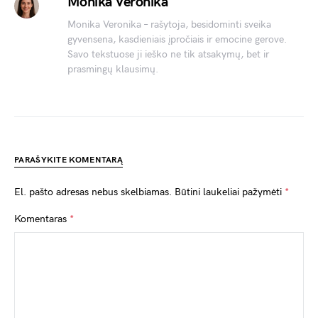
Monika Veronika
Monika Veronika – rašytoja, besidominti sveika
gyvensena, kasdieniais įpročiais ir emocine gerove.
Savo tekstuose ji ieško ne tik atsakymų, bet ir
prasmingų klausimų.
PARAŠYKITE KOMENTARĄ
El. pašto adresas nebus skelbiamas.
Būtini laukeliai pažymėti
*
Komentaras
*