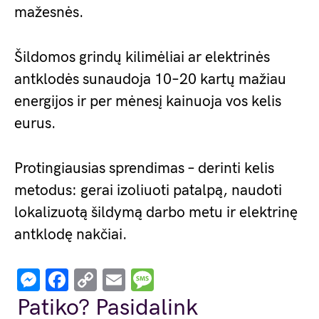
mažesnės.
Šildomos grindų kilimėliai ar elektrinės
antklodės sunaudoja 10–20 kartų mažiau
energijos ir per mėnesį kainuoja vos kelis
eurus.
Protingiausias sprendimas – derinti kelis
metodus: gerai izoliuoti patalpą, naudoti
lokalizuotą šildymą darbo metu ir elektrinę
antklodę nakčiai.
Messenger
Facebook
Copy
Email
Message
Link
Patiko? Pasidalink