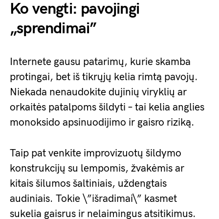
Ko vengti: pavojingi
„sprendimai”
Internete gausu patarimų, kurie skamba
protingai, bet iš tikrųjų kelia rimtą pavojų.
Niekada nenaudokite dujinių viryklių ar
orkaitės patalpoms šildyti – tai kelia anglies
monoksido apsinuodijimo ir gaisro riziką.
Taip pat venkite improvizuotų šildymo
konstrukcijų su lempomis, žvakėmis ar
kitais šilumos šaltiniais, uždengtais
audiniais. Tokie \”išradimai\” kasmet
sukelia gaisrus ir nelaimingus atsitikimus.