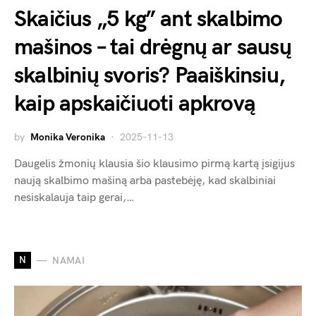
Skaičius „5 kg” ant skalbimo
mašinos – tai drėgnų ar sausų
skalbinių svoris? Paaiškinsiu,
kaip apskaičiuoti apkrovą
by
Monika Veronika
2025-11-13
Daugelis žmonių klausia šio klausimo pirmą kartą įsigijus
naują skalbimo mašiną arba pastebėję, kad skalbiniai
nesiskalauja taip gerai,…
N
NAMAI