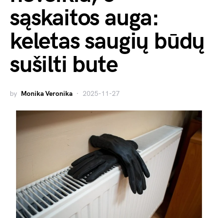
sąskaitos auga:
keletas saugių būdų
sušilti bute
by
Monika Veronika
2025-11-27