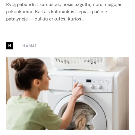
Rytą pabundi it sumuštas, nosis užgulta, nors miegojai
pakankamai. Kartais kaltininkas slepiasi pačioje
patalynėje — dulkių erkutės, kurios…
N
NAMAI