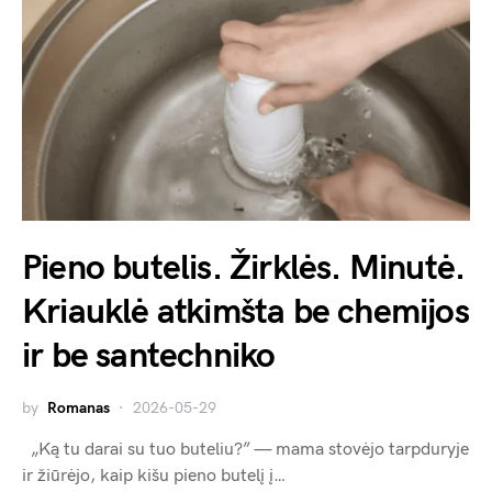
Pieno butelis. Žirklės. Minutė.
Kriauklė atkimšta be chemijos
ir be santechniko
by
Romanas
2026-05-29
„Ką tu darai su tuo buteliu?” — mama stovėjo tarpduryje
ir žiūrėjo, kaip kišu pieno butelį į…