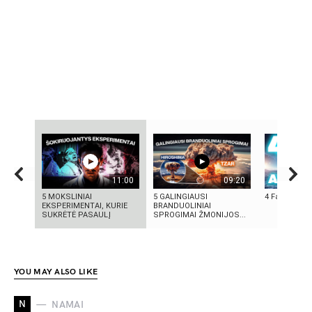
11:00
09:20
5 MOKSLINIAI
5 GALINGIAUSI
4 Faktai apie
EKSPERIMENTAI, KURIE
BRANDUOLINIAI
SUKRĖTĖ PASAULĮ
SPROGIMAI ŽMONIJOS...
YOU MAY ALSO LIKE
N
NAMAI