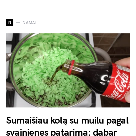
N
NAMAI
Sumaišiau kolą su muilu pagal
svainienes patarimą: dabar