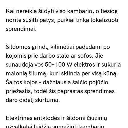
Kai nereikia šildyti viso kambario, o tiesiog
norite sušilti patys, puikiai tinka lokalizuoti
sprendimai.
Šildomos grindų kilimėliai padedami po
kojomis prie darbo stalo ar sofos. Jie
sunaudoja vos 50–100 W elektros ir sukuria
malonią šilumą, kuri sklinda per visą kūną.
Šaltos kojos – dažniausia šalčio pojūčio
priežastis, todėl šis paprastas sprendimas
daro didelį skirtumą.
Elektrinės antklodės ir šildomi čiužinių
užvalkalai leidžia sumažinti kambario