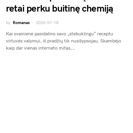
retai perku buitinę chemiją
by
Romanas
2026-01-18
Kai svainienė pasidalino savo „stebuklingu” receptu
virtuvės valymui, iš pradžių tik nusišypsojau. Skambėjo
kaip dar vienas interneto mitas,…