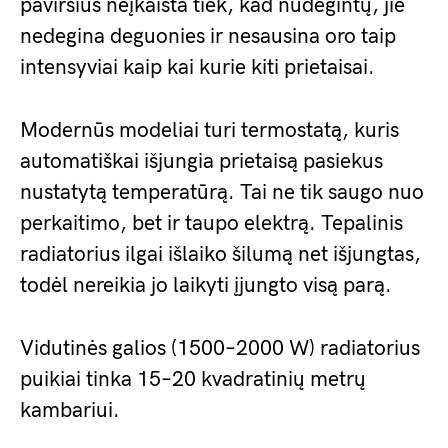
paviršius neįkaista tiek, kad nudegintų, jie
nedegina deguonies ir nesausina oro taip
intensyviai kaip kai kurie kiti prietaisai.
Modernūs modeliai turi termostatą, kuris
automatiškai išjungia prietaisą pasiekus
nustatytą temperatūrą. Tai ne tik saugo nuo
perkaitimo, bet ir taupo elektrą. Tepalinis
radiatorius ilgai išlaiko šilumą net išjungtas,
todėl nereikia jo laikyti įjungto visą parą.
Vidutinės galios (1500–2000 W) radiatorius
puikiai tinka 15–20 kvadratinių metrų
kambariui.