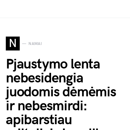
N
NAMAI
Pjaustymo lenta
nebesidengia
juodomis dėmėmis
ir nebesmirdi:
apibarstiau