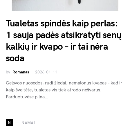
Tualetas spindės kaip perlas:
1 sauja padės atsikratyti senų
kalkių ir kvapo – ir tai nėra
soda
by
Romanas
2026-01-11
Gelsvos nuosėdos, rudi žiedai, nemalonus kvapas – kad ir
kaip šveitėte, tualetas vis tiek atrodo nešvarus.
Parduotuvėse pilna…
N
NAMAI