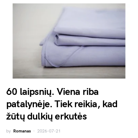
60 laipsnių. Viena riba
patalynėje. Tiek reikia, kad
žūtų dulkių erkutės
by
Romanas
2026-07-21