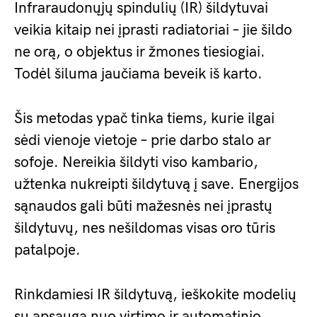
Infraraudonųjų spindulių (IR) šildytuvai
veikia kitaip nei įprasti radiatoriai – jie šildo
ne orą, o objektus ir žmones tiesiogiai.
Todėl šiluma jaučiama beveik iš karto.
Šis metodas ypač tinka tiems, kurie ilgai
sėdi vienoje vietoje – prie darbo stalo ar
sofoje. Nereikia šildyti viso kambario,
užtenka nukreipti šildytuvą į save. Energijos
sąnaudos gali būti mažesnės nei įprastų
šildytuvų, nes nešildomas visas oro tūris
patalpoje.
Rinkdamiesi IR šildytuvą, ieškokite modelių
su apsauga nuo virtimo ir automatinio