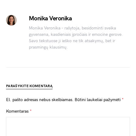
Monika Veronika
Monika Veronika – rašytoja, besidominti sveika
gyvensena, kasdieniais įpročiais ir emocine gerove.
Savo tekstuose ji ieško ne tik atsakymų, bet ir
prasmingų klausimų.
PARAŠYKITE KOMENTARĄ
El. pašto adresas nebus skelbiamas.
Būtini laukeliai pažymėti
*
Komentaras
*