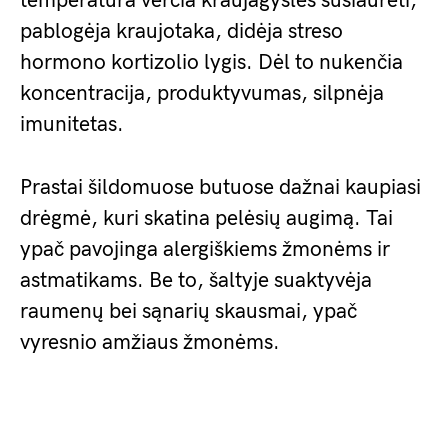
temperatūra verčia kraujagysles susiaurėti,
pablogėja kraujotaka, didėja streso
hormono kortizolio lygis. Dėl to nukenčia
koncentracija, produktyvumas, silpnėja
imunitetas.
Prastai šildomuose butuose dažnai kaupiasi
drėgmė, kuri skatina pelėsių augimą. Tai
ypač pavojinga alergiškiems žmonėms ir
astmatikams. Be to, šaltyje suaktyvėja
raumenų bei sąnarių skausmai, ypač
vyresnio amžiaus žmonėms.