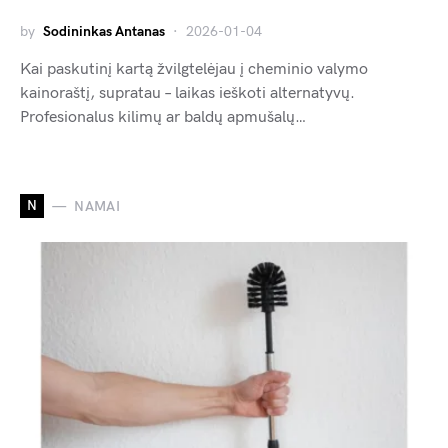
by
Sodininkas Antanas
2026-01-04
Kai paskutinį kartą žvilgtelėjau į cheminio valymo
kainoraštį, supratau – laikas ieškoti alternatyvų.
Profesionalus kilimų ar baldų apmušalų…
N
NAMAI