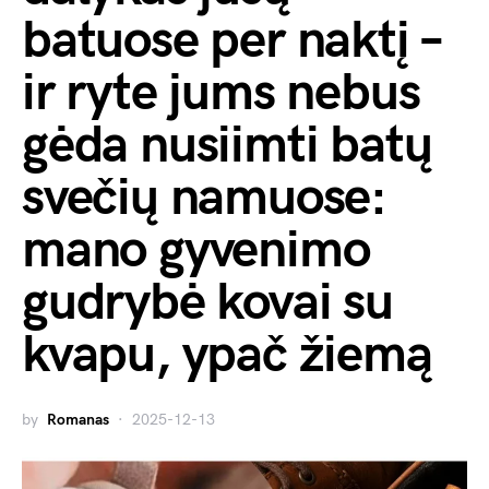
batuose per naktį –
ir ryte jums nebus
gėda nusiimti batų
svečių namuose:
mano gyvenimo
gudrybė kovai su
kvapu, ypač žiemą
by
Romanas
2025-12-13