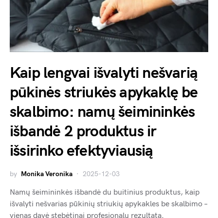
Kaip lengvai išvalyti nešvarią
pūkinės striukės apykaklę be
skalbimo: namų šeimininkės
išbandė 2 produktus ir
išsirinko efektyviausią
by
Monika Veronika
2025-12-03
Namų šeimininkės išbandė du buitinius produktus, kaip
išvalyti nešvarias pūkinių striukių apykakles be skalbimo –
vienas davė stebėtinai profesionalų rezultatą.