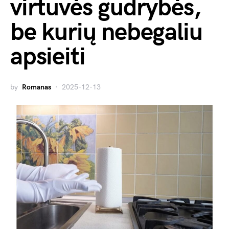
virtuvės gudrybės,
be kurių nebegaliu
apsieiti
by
Romanas
2025-12-13