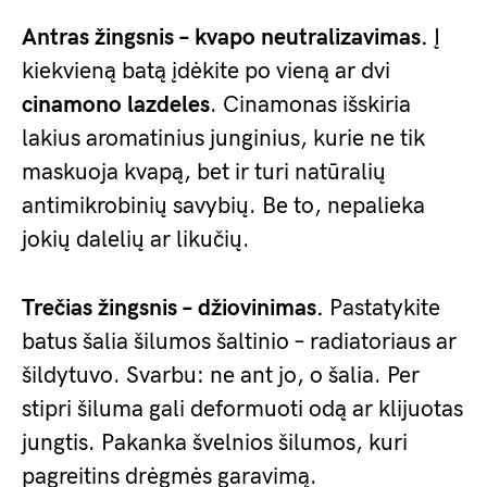
Antras žingsnis – kvapo neutralizavimas.
Į
kiekvieną batą įdėkite po vieną ar dvi
cinamono lazdeles
. Cinamonas išskiria
lakius aromatinius junginius, kurie ne tik
maskuoja kvapą, bet ir turi natūralių
antimikrobinių savybių. Be to, nepalieka
jokių dalelių ar likučių.
Trečias žingsnis – džiovinimas.
Pastatykite
batus šalia šilumos šaltinio – radiatoriaus ar
šildytuvo. Svarbu: ne ant jo, o šalia. Per
stipri šiluma gali deformuoti odą ar klijuotas
jungtis. Pakanka švelnios šilumos, kuri
pagreitins drėgmės garavimą.