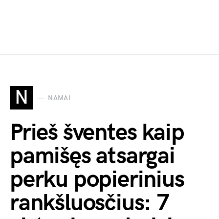
N
NAMAI
Prieš šventes kaip
pamišęs atsargai
perku popierinius
rankšluosčius: 7