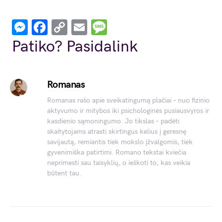
Messenger
Facebook
Copy
Email
Message
Link
Patiko? Pasidalink
Romanas
Romanas rašo apie sveikatingumą plačiai – nuo fizinio
aktyvumo ir mitybos iki psichologinės pusiausvyros ir
kasdienio sąmoningumo. Jo tikslas – padėti
skaitytojams atrasti skirtingus kelius į geresnę
savijautą, remiantis tiek mokslo įžvalgomis, tiek
gyvenimiška patirtimi. Romano tekstai kviečia
neprimesti sau taisyklių, o ieškoti to, kas veikia
būtent tau.