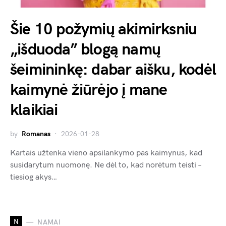
Šie 10 požymių akimirksniu
„išduoda” blogą namų
šeimininkę: dabar aišku, kodėl
kaimynė žiūrėjo į mane
klaikiai
by
Romanas
2026-01-28
Kartais užtenka vieno apsilankymo pas kaimynus, kad
susidarytum nuomonę. Ne dėl to, kad norėtum teisti –
tiesiog akys…
N
NAMAI