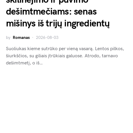
dešimtmečiams: senas
mišinys iš trijų ingredientų
by
Romanas
2026-08-03
Suoliukas kieme sutrūko per vieną vasarą. Lentos pilkos,
šiurkščios, su giliais įtrūkiais galuose. Atrodo, tarnavo
dešimtmetį, o iš…