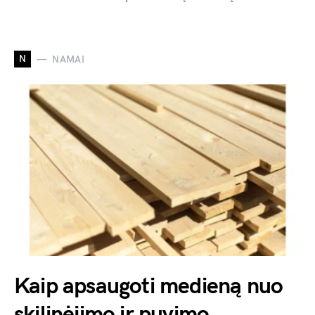
N
NAMAI
Kaip apsaugoti medieną nuo
skilinėjimo ir puvimo