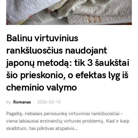
Balinu virtuvinius
rankšluosčius naudojant
japonų metodą: tik 3 šaukštai
šio prieskonio, o efektas lyg iš
cheminio valymo
by
Romanas
2026-02-10
Pageltę, riebalais persisunkę virtuviniai rankšluosčiai –
viena labiausiai erzinančių virtuvės problemų. Kad ir kaip
skalbtum, tas pilkšvas atspalvis…