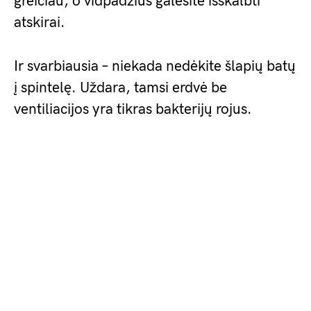
greičiau, o vidpadžius galėsite išskalbti
atskirai.
Ir svarbiausia – niekada nedėkite šlapių batų
į spintelę. Uždara, tamsi erdvė be
ventiliacijos yra tikras bakterijų rojus.