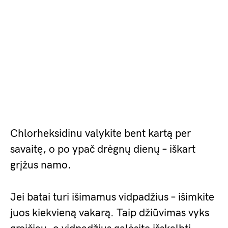
Chlorheksidinu valykite bent kartą per
savaitę, o po ypač drėgnų dienų – iškart
grįžus namo.
Jei batai turi išimamus vidpadžius – išimkite
juos kiekvieną vakarą. Taip džiūvimas vyks