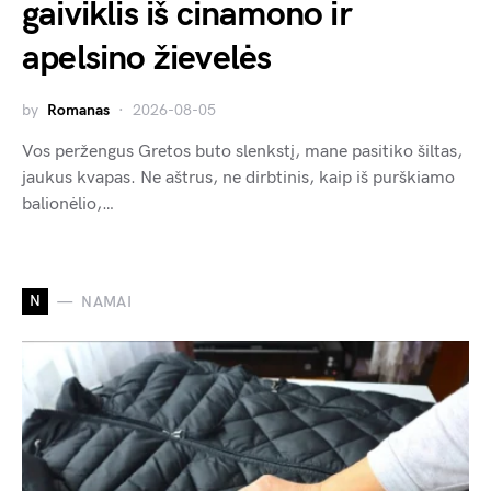
gaiviklis iš cinamono ir
apelsino žievelės
by
Romanas
2026-08-05
Vos peržengus Gretos buto slenkstį, mane pasitiko šiltas,
jaukus kvapas. Ne aštrus, ne dirbtinis, kaip iš purškiamo
balionėlio,…
N
NAMAI