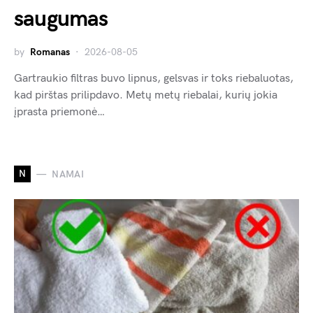
saugumas
by
Romanas
2026-08-05
Gartraukio filtras buvo lipnus, gelsvas ir toks riebaluotas,
kad pirštas prilipdavo. Metų metų riebalai, kurių jokia
įprasta priemonė…
N
NAMAI