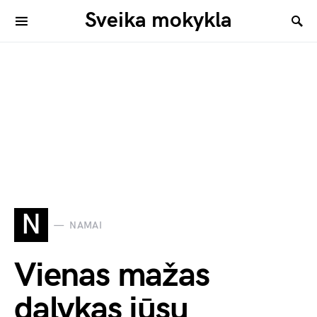
Sveika mokykla
N
NAMAI
Vienas mažas
dalykas jūsų