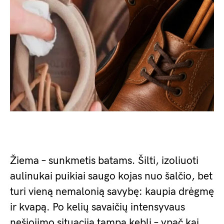
Žiema – sunkmetis batams. Šilti, izoliuoti
aulinukai puikiai saugo kojas nuo šalčio, bet
turi vieną nemalonią savybę: kaupia drėgmę
ir kvapą. Po kelių savaičių intensyvaus
nešiojimo situacija tampa kebli – ypač kai