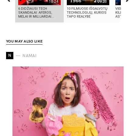
10:24
09:20
6 DIDŽIAUSI TECH
10 FILMUOSE IŠGALVOTŲ
VIENINTELIS
SKANDALAI: AFEROS,
TECHNOLOGIJŲ, KURIOS
KILMĖS NAS
MELAI IR MILIJARDAI...
TAPO REALYBE
ASTRONAUT
YOU MAY ALSO LIKE
N
NAMAI