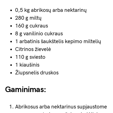
0,5 kg abrikosų arba nektarinų
280 g miltų
160 g cukraus
8 g vanilinio cukraus
1 arbatinis šaukštelis kepimo miltelių
Citrinos žievelė
110 g sviesto
1 kiaušinis
Žiupsnelis druskos
Gaminimas:
Abrikosus arba nektarinus supjaustome