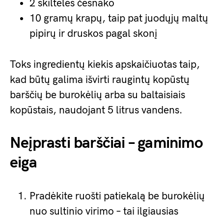
2 skiltelės česnako
10 gramų krapų, taip pat juodųjų maltų
pipirų ir druskos pagal skonį
Toks ingredientų kiekis apskaičiuotas taip,
kad būtų galima išvirti raugintų kopūstų
barščių be burokėlių arba su baltaisiais
kopūstais, naudojant 5 litrus vandens.
Neįprasti barščiai – gaminimo
eiga
Pradėkite ruošti patiekalą be burokėlių
nuo sultinio virimo – tai ilgiausias