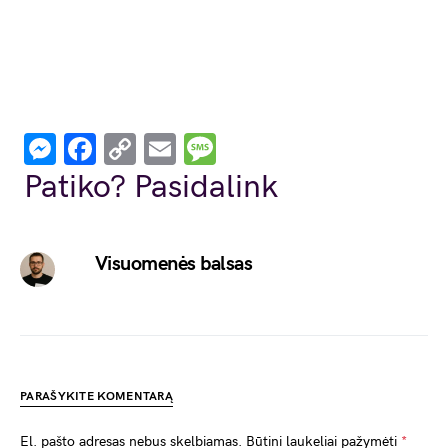
Messenger
Facebook
Copy
Email
Message
Link
Patiko? Pasidalink
Visuomenės balsas
PARAŠYKITE KOMENTARĄ
El. pašto adresas nebus skelbiamas.
Būtini laukeliai pažymėti
*