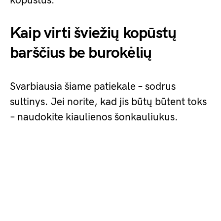
kopūstus.
Kaip virti šviežių kopūstų
barščius be burokėlių
Svarbiausia šiame patiekale – sodrus
sultinys. Jei norite, kad jis būtų būtent toks
– naudokite kiaulienos šonkauliukus.