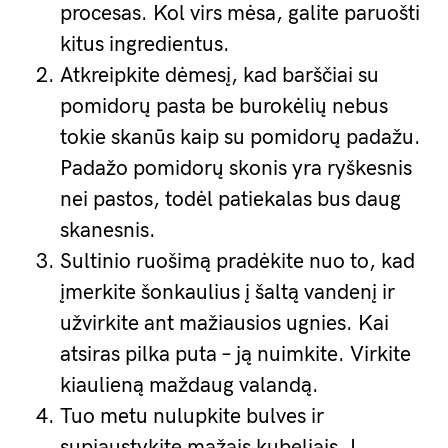
procesas. Kol virs mėsa, galite paruošti
kitus ingredientus.
Atkreipkite dėmesį, kad barščiai su
pomidorų pasta be burokėlių nebus
tokie skanūs kaip su pomidorų padažu.
Padažo pomidorų skonis yra ryškesnis
nei pastos, todėl patiekalas bus daug
skanesnis.
Sultinio ruošimą pradėkite nuo to, kad
įmerkite šonkaulius į šaltą vandenį ir
užvirkite ant mažiausios ugnies. Kai
atsiras pilka puta – ją nuimkite. Virkite
kiaulieną maždaug valandą.
Tuo metu nulupkite bulves ir
supjaustykite mažais kubeliais. Į