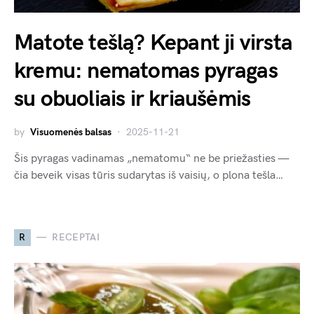
Matote tešlą? Kepant ji virsta
kremu: nematomas pyragas
su obuoliais ir kriaušėmis
by
Visuomenės balsas
2025-11-21
Šis pyragas vadinamas „nematomu“ ne be priežasties —
čia beveik visas tūris sudarytas iš vaisių, o plona tešla…
R
RECEPTAI