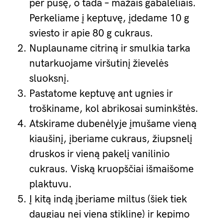
per pusę, o tada – mažais gabalėliais.
Perkeliame į keptuvę, įdedame 10 g
sviesto ir apie 80 g cukraus.
Nuplauname citriną ir smulkia tarka
nutarkuojame viršutinį žievelės
sluoksnį.
Pastatome keptuvę ant ugnies ir
troškiname, kol abrikosai suminkštės.
Atskirame dubenėlyje įmušame vieną
kiaušinį, įberiame cukraus, žiupsnelį
druskos ir vieną pakelį vanilinio
cukraus. Viską kruopščiai išmaišome
plaktuvu.
Į kitą indą įberiame miltus (šiek tiek
daugiau nei vieną stiklinę) ir kepimo