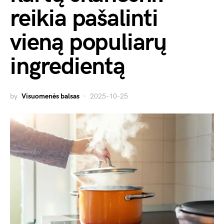
reikia pašalinti
vieną populiarų
ingredientą
by
Visuomenės balsas
2025-10-25