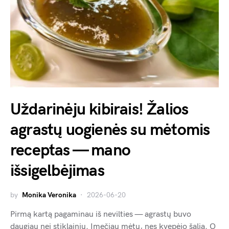
Uždarinėju kibirais! Žalios
agrastų uogienės su mėtomis
receptas — mano
išsigelbėjimas
by
Monika Veronika
2026-06-20
Pirmą kartą pagaminau iš nevilties — agrastų buvo
daugiau nei stiklainių. Įmečiau mėtų, nes kvepėjo šalia. O