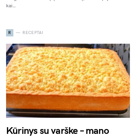
kai…
R
RECEPTAI
Kūrinys su varške – mano