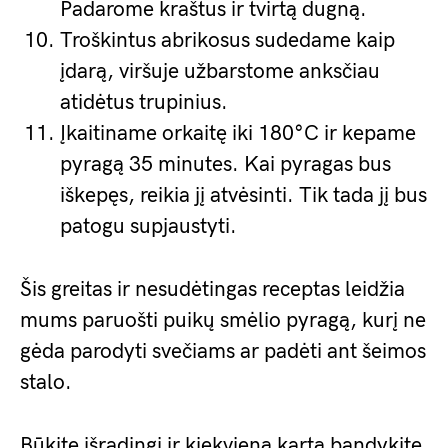
Padarome kraštus ir tvirtą dugną.
Troškintus abrikosus sudedame kaip
įdarą, viršuje užbarstome anksčiau
atidėtus trupinius.
Įkaitiname orkaitę iki 180°C ir kepame
pyragą 35 minutes. Kai pyragas bus
iškepęs, reikia jį atvėsinti. Tik tada jį bus
patogu supjaustyti.
Šis greitas ir nesudėtingas receptas leidžia
mums paruošti puikų smėlio pyragą, kurį ne
gėda parodyti svečiams ar padėti ant šeimos
stalo.
Būkite išradingi ir kiekvieną kartą bandykite