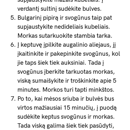
verdantį sultinį sudėkite bulves.
Bulgarinį pipirą ir svogūnus taip pat
supjaustykite nedideliais kubeliais.
Morkas sutarkuokite stambia tarka.
Į keptuvę įpilkite augalinio aliejaus, jį
įkaitinkite ir pakepinkite svogūnus, kol
jie taps šiek tiek auksiniai. Tada į
svogūnus įberkite tarkuotas morkas,
viską sumaišykite ir troškinkite apie 5
minutes. Morkos turi tapti minkštos.
Po to, kai mėsos sriuba ir bulvės bus
virtos mažiausiai 15 minučių, į puodą
sudėkite keptus svogūnus ir morkas.
Tada viską galima šiek tiek pasūdyti,