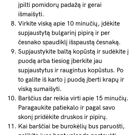
įpilti pomidorų padažą ir gerai
išmaišyti.
Virkite viską apie 10 minučių, įdėkite
supjaustytą bulgarinį pipirą ir per
česnako spaudiklį išspaustą česnaką.
Supjaustykite baltą kopūstą ir sudėkite į
puodą arba tiesiog įberkite jau
supjaustytus ir raugintus kopūstus. Po
to galite iš karto į puodą įberti krapų ir
viską sumaišyti.
Barščius dar reikia virti apie 15 minučių.
Paragaukite patiekalo ir pagal savo
skonį pridėkite druskos ir pipirų.
Kai barščiai be burokėlių bus paruošti,