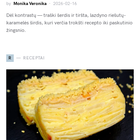
by
Monika Veronika
2026-02-16
Dėl kontrastų — traški šerdis ir tiršta, lazdyno riešutų-
karamelės širdis, kuri verčia trokšti recepto iki paskutinio
žingsnio.
R
RECEPTAI