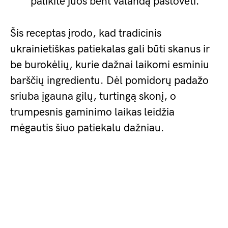
palikite juos bent valandą pastovėti.
Šis receptas įrodo, kad tradicinis
ukrainietiškas patiekalas gali būti skanus ir
be burokėlių, kurie dažnai laikomi esminiu
barščių ingredientu. Dėl pomidorų padažo
sriuba įgauna gilų, turtingą skonį, o
trumpesnis gaminimo laikas leidžia
mėgautis šiuo patiekalu dažniau.