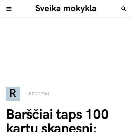
Sveika mokykla
R
RECEPTAI
Barščiai taps 100
kartų skanesni: