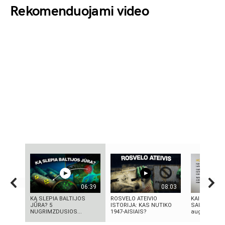
Rekomenduojami video
06:39
08:03
KĄ SLEPIA BALTIJOS
ROSVELO ATEIVIO
KAIP PRADĖT
JŪRA? 5
ISTORIJA: KAS NUTIKO
SAU: 7 asme
NUGRIMZDUSIOS...
1947-AISIAIS?
augimo patar