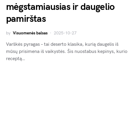
mėgstamiausias ir daugelio
pamirštas
by
Visuomenės balsas
2025-10-27
Varškės pyragas – tai deserto klasika, kurią daugelis iš
mūsų prisimena iš vaikystės. Šis nuostabus kepinys, kurio
receptą…