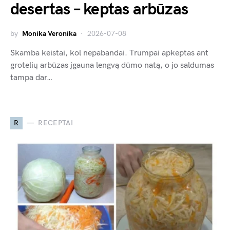
desertas – keptas arbūzas
by
Monika Veronika
2026-07-08
Skamba keistai, kol nepabandai. Trumpai apkeptas ant
grotelių arbūzas įgauna lengvą dūmo natą, o jo saldumas
tampa dar…
R
RECEPTAI