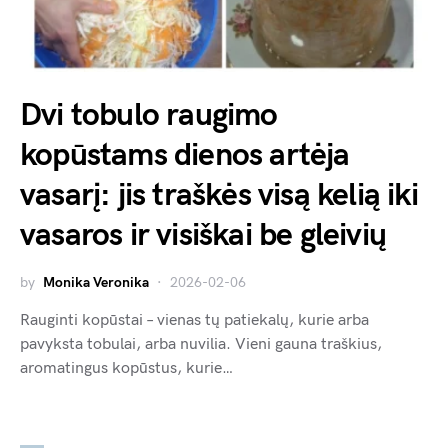
Dvi tobulo raugimo
kopūstams dienos artėja
vasarį: jis traškės visą kelią iki
vasaros ir visiškai be gleivių
by
Monika Veronika
2026-02-06
Rauginti kopūstai – vienas tų patiekalų, kurie arba
pavyksta tobulai, arba nuvilia. Vieni gauna traškius,
aromatingus kopūstus, kurie…