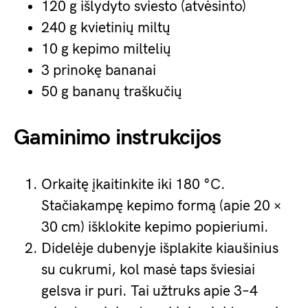
120 g išlydyto sviesto (atvėsinto)
240 g kvietinių miltų
10 g kepimo miltelių
3 prinokę bananai
50 g bananų traškučių
Gaminimo instrukcijos
Orkaitę įkaitinkite iki 180 °C.
Stačiakampę kepimo formą (apie 20 ×
30 cm) išklokite kepimo popieriumi.
Didelėje dubenyje išplakite kiaušinius
su cukrumi, kol masė taps šviesiai
gelsva ir puri. Tai užtruks apie 3–4