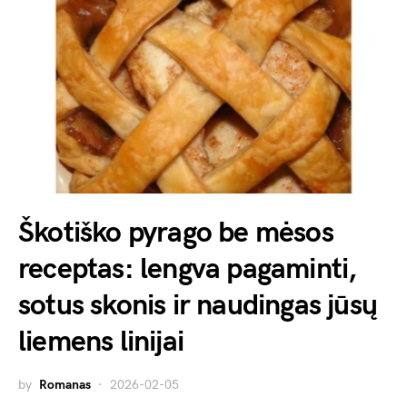
Škotiško pyrago be mėsos
receptas: lengva pagaminti,
sotus skonis ir naudingas jūsų
liemens linijai
by
Romanas
2026-02-05