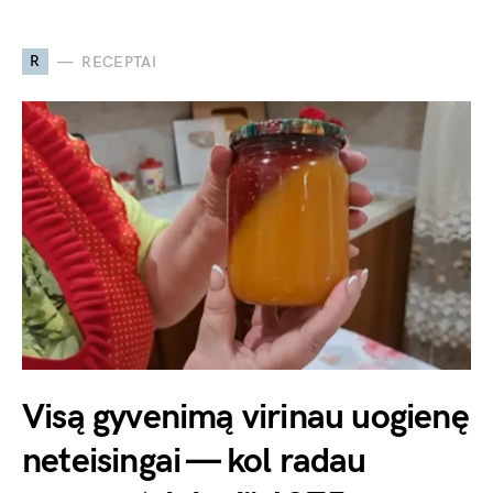
R
RECEPTAI
Visą gyvenimą virinau uogienę
neteisingai — kol radau