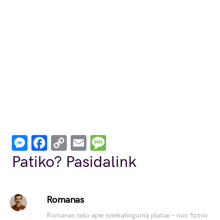
Messenger
Facebook
Copy
Email
Message
Link
Patiko? Pasidalink
Romanas
Romanas rašo apie sveikatingumą plačiai – nuo fizinio