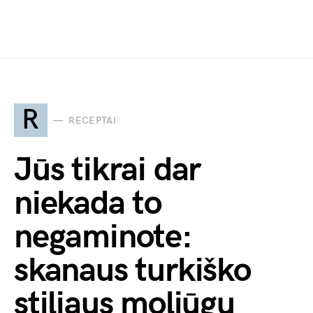
R
RECEPTAI
Jūs tikrai dar
niekada to
negaminote:
skanaus turkiško
stiliaus moliūgų