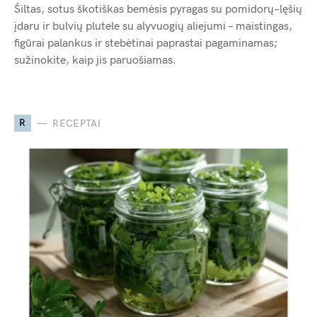
Šiltas, sotus škotiškas bemėsis pyragas su pomidorų–lęšių
įdaru ir bulvių plutele su alyvuogių aliejumi – maistingas,
figūrai palankus ir stebėtinai paprastai pagaminamas;
sužinokite, kaip jis paruošiamas.
R
RECEPTAI