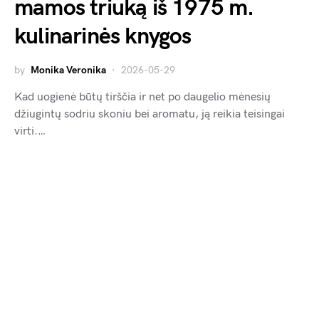
mamos triuką iš 1975 m.
kulinarinės knygos
by
Monika Veronika
2026-05-29
Kad uogienė būtų tirščia ir net po daugelio mėnesių
džiugintų sodriu skoniu bei aromatu, ją reikia teisingai
virti.…