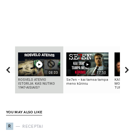
08:03
17:50
ROSVELO ATEIVIO
Se7en – kai tamsa tampa
KAS IŠRADO
ISTORIJA: KAS NUTIKO
meno kūriniu
MOKSLININK
1947-AISIAIS?
TURIME BŪTI
YOU MAY ALSO LIKE
R
RECEPTAI