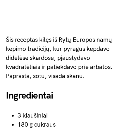
Šis receptas kilęs iš Rytų Europos namų
kepimo tradicijų, kur pyragus kepdavo
didelėse skardose, pjaustydavo
kvadratėliais ir patiekdavo prie arbatos.
Paprasta, sotu, visada skanu.
Ingredientai
3 kiaušiniai
180 g cukraus