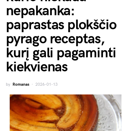
nepakanka:
paprastas plokščio
pyrago receptas,
kurį gali pagaminti
kiekvienas
by
Romanas
2026-01-13