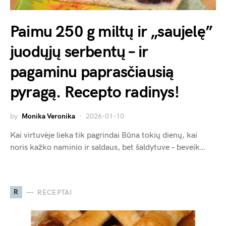
Paimu 250 g miltų ir „saujelę”
juodųjų serbentų – ir
pagaminu paprasčiausią
pyragą. Recepto radinys!
by
Monika Veronika
2026-01-10
Kai virtuvėje lieka tik pagrindai Būna tokių dienų, kai
noris kažko naminio ir saldaus, bet šaldytuve – beveik…
R
RECEPTAI