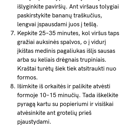
išlyginkite paviršių. Ant viršaus tolygiai
paskirstykite bananų traškučius,
lengvai įspausdami juos į tešlą.
Kepkite 25–35 minutes, kol viršus taps
gražiai auksinės spalvos, o į vidurį
įkištas medinis pagaliukas išlįs sausas
arba su keliais drėgnais trupiniais.
Kraštai turėtų šiek tiek atsitraukti nuo
formos.
Išimkite iš orkaitės ir palikite atvėsti
formoje 10–15 minučių. Tada iškelkite
pyragą kartu su popieriumi ir visiškai
atvėsinkite ant grotelių prieš
pjaustydami.