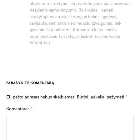
aktyvumo ir mitybos iki psichologinės pusiausvyros ir
kasdienio sąmoningumo. Jo tikslas – padėti
skaitytojams atrasti skirtingus kelius į geresnę
savijautą, remiantis tiek mokslo įžvalgomis, tiek
gyvenimiška patirtimi. Romano tekstai kviečia
neprimesti sau taisyklių, o ieškoti to, kas veikia
būtent tau.
PARAŠYKITE KOMENTARĄ
El. pašto adresas nebus skelbiamas.
Būtini laukeliai pažymėti
*
Komentaras
*