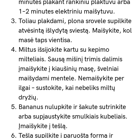
minutes plakant rankiniu plaktuvu arba
1–2 minutes elektriniu maišytuvu.
Toliau plakdami, plona srovele supilkite
atvėsintą išlydytą sviestą. Maišykite, kol
masė taps vientisa.
Miltus išsijokite kartu su kepimo
milteliais. Sausą mišinį trimis dalimis
įmaišykite į kiaušinių masę, švelniai
maišydami mentele. Nemaišykite per
ilgai – sustokite, kai nebeliks miltų
dryžių.
Bananus nulupkite ir šakute sutrinkite
arba supjaustykite smulkiais kubeliais.
Įmaišykite į tešlą.
Tešlą supilkite į paruoštą formą ir