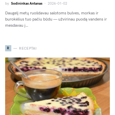
by
Sodininkas Antanas
2026-01-02
Daugelį metų ruošdavau salotoms bulves, morkas ir
burokėlius tuo pačiu būdu — užvirinau puodą vandens ir
mesdavau į…
R
RECEPTAI