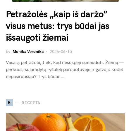
Petražolės „kaip iš daržo”
visus metus: trys būdai jas
išsaugoti žiemai
by
Monika Veronika
2026-06-15
Vasarą petražolių tiek, kad nesuspėji sunaudoti. Žiemą —
perkuosi sulamdytą ryšulėlį parduotuvėje ir galvoji: kodėl
nepasiruošiau? Trys būdai.…
R
RECEPTAI