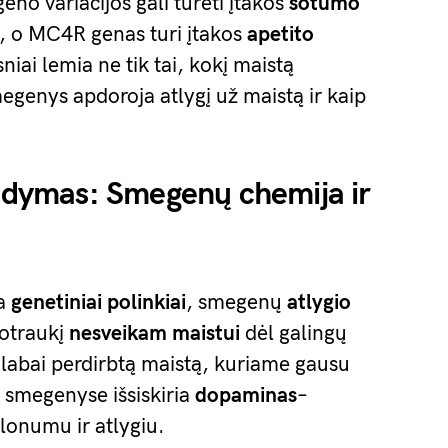
no variacijos gali turėti įtakos
sotumo
i, o MC4R genas turi įtakos
apetito
sniai lemia ne tik tai, kokį maistą
megenys apdoroja atlygį už maistą ir kaip
aidymas: Smegenų chemija ir
ia
genetiniai polinkiai
, smegenų
atlygio
potraukį
nesveikam maistui
dėl galingų
 labai perdirbtą maistą, kuriame gausu
ų smegenyse išsiskiria
dopaminas
–
lonumu ir atlygiu.