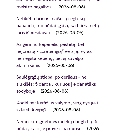
aštrumo: paprastas būdas be išlaidų ir be
meistro pagalbos
2026-08-06
Netikėti duonos maišelių segtukų
panaudojimo būdai: gaila, kad tiek metų
juos išmesdavau
2026-08-06
Aš gaminu kepenėlių paštetą, bet
neįprastą – „prabangią” versiją: vyras
nemėgsta kepenų, bet šį suvalgo
akimirksniu
2026-08-06
Saulėgrąžų stiebai po derliaus – ne
šiukšlės: 5 darbai, kuriuos jie dar atliks
sodyboje
2026-08-06
Kodėl per karščius valymo įrenginys gali
skleisti kvapą?
2026-08-06
Nemeskite grietinės indelių dangtelių: 5
būdai, kaip jie pravers namuose
2026-