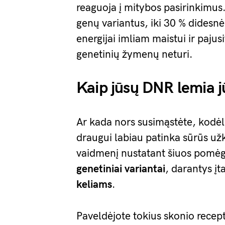
reaguoja į mitybos pasirinkimus. 
genų variantus, iki 30 % didesn
energijai imliam maistui ir pajusi
genetinių žymenų neturi.
Kaip jūsų DNR lemia 
Ar kada nors susimąstėte, kodėl 
draugui labiau patinka sūrūs u
vaidmenį nustatant šiuos pomėgi
genetiniai variantai
, darantys įt
keliams
.
Paveldėjote tokius skonio recept