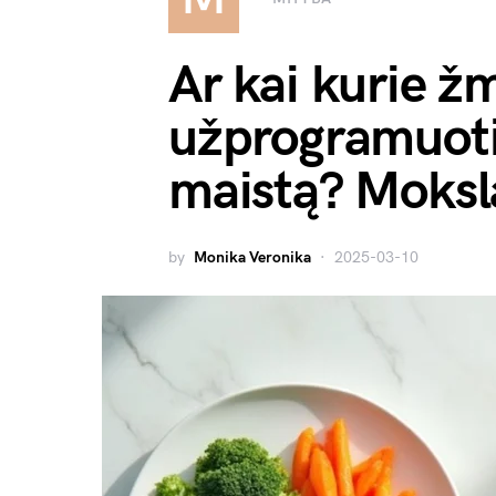
Ar kai kurie ž
užprogramuoti
maistą? Moksla
by
Monika Veronika
2025-03-10