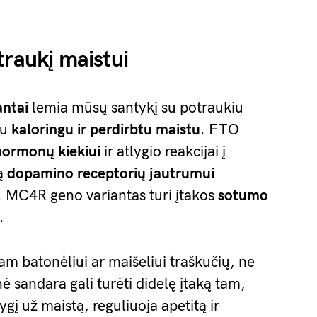
traukį maistui
antai
lemia mūsų santykį su potraukiu
su
kaloringu ir perdirbtu maistu
. FTO
hormonų kiekiui
ir atlygio reakcijai į
ką
dopamino receptorių jautrumui
MC4R geno variantas turi įtakos
sotumo
.
iam batonėliui ar maišeliui traškučių, ne
ė sandara gali turėti didelę įtaką tam,
gį už maistą, reguliuoja apetitą ir