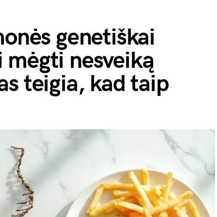
monės genetiškai
 mėgti nesveiką
s teigia, kad taip