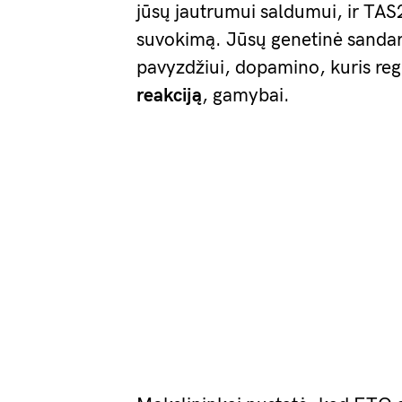
jūsų jautrumui saldumui, ir TAS
suvokimą. Jūsų genetinė sandara
pavyzdžiui, dopamino, kuris re
reakciją
, gamybai.