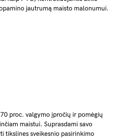
dopamino jautrumą maisto malonumui.
i 70 proc. valgymo įpročių ir pomėgių
rinčiam maistui. Suprasdami savo
ti tikslines sveikesnio pasirinkimo