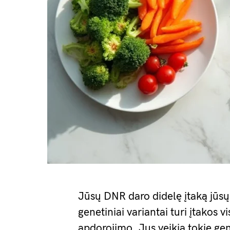
Jūsų DNR daro didelę įtaką jūsų
genetiniai variantai turi įtakos 
apdorojimo. Jus veikia tokie gen