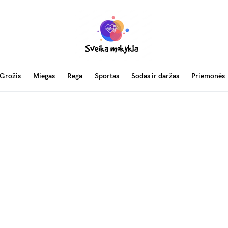
Grožis
Miegas
Rega
Sportas
Sodas ir daržas
Priemonės