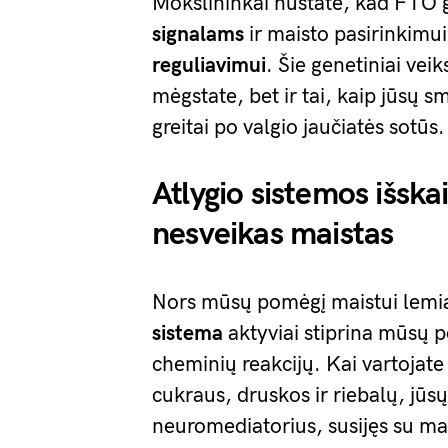
Mokslininkai nustatė, kad FTO ge
signalams
ir maisto pasirinkimu
reguliavimui
. Šie genetiniai veik
mėgstate, bet ir tai, kaip jūsų s
greitai po valgio jaučiatės sotūs.
Atlygio sistemos išsk
nesveikas maistas
Nors mūsų pomėgį maistui lem
sistema
aktyviai stiprina mūsų 
cheminių reakcijų. Kai vartojate
cukraus, druskos ir riebalų, jūs
neuromediatorius, susijęs su ma