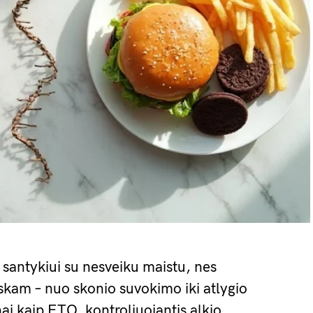
 santykiui su nesveiku maistu, nes
viskam – nuo skonio suvokimo iki atlygio
ai kaip FTO, kontroliuojantis alkio