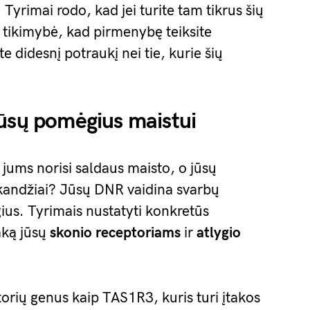
Tyrimai rodo, kad jei turite tam tikrus šių
ė tikimybė, kad pirmenybę teiksite
te didesnį potraukį nei tie, kurie šių
jūsų pomėgius maistui
jums norisi saldaus maisto, o jūsų
žkandžiai? Jūsų DNR vaidina svarbų
us. Tyrimais nustatyti konkretūs
aką jūsų
skonio receptoriams
ir
atlygio
orių genus kaip TAS1R3, kuris turi įtakos