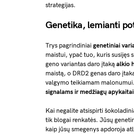
strategijas.
Genetika, lemianti po
Trys pagrindiniai
genetiniai vari
maistui, ypač tuo, kuris susijęs 
geno variantas daro įtaką
alkio 
maistą, o DRD2 genas daro įta
valgymo teikiamam malonumui. 
signalams ir medžiagų apykaitai
Kai negalite atsispirti šokoladin
tik blogai renkatės. Jūsų genetin
kaip jūsų smegenys apdoroja atly