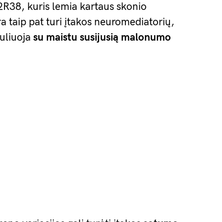
2R38, kuris lemia kartaus skonio
 taip pat turi įtakos neuromediatorių,
guliuoja
su maistu susijusią malonumo