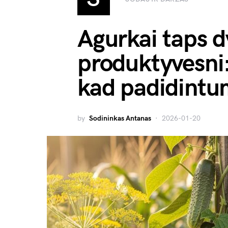
Agurkai taps d
produktyvesni: 
kad padidintu
by
Sodininkas Antanas
2026-01-20