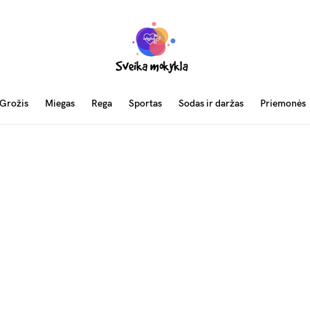
Grožis
Miegas
Rega
Sportas
Sodas ir daržas
Priemonės