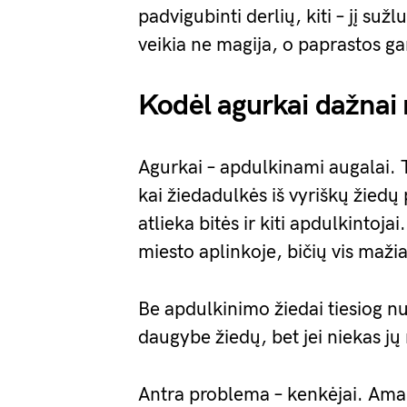
padvigubinti derlių, kiti – jį suž
veikia ne magija, o paprastos g
Kodėl agurkai dažnai
Agurkai – apdulkinami augalai. Ta
kai žiedadulkės iš vyriškų žied
atlieka bitės ir kiti apdulkintoj
miesto aplinkoje, bičių vis maži
Be apdulkinimo žiedai tiesiog nu
daugybe žiedų, bet jei niekas jų
Antra problema – kenkėjai. Amarai