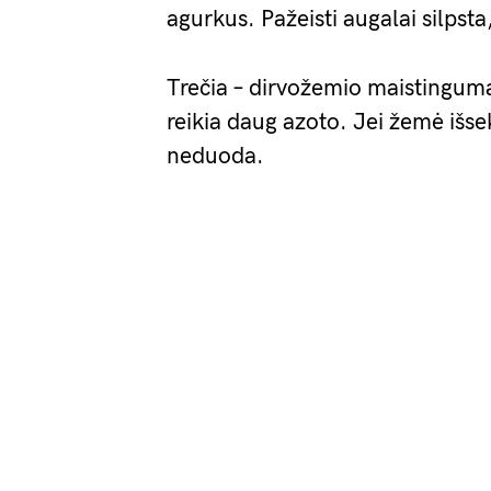
agurkus. Pažeisti augalai silpsta
Trečia – dirvožemio maistinguma
reikia daug azoto. Jei žemė išsek
neduoda.