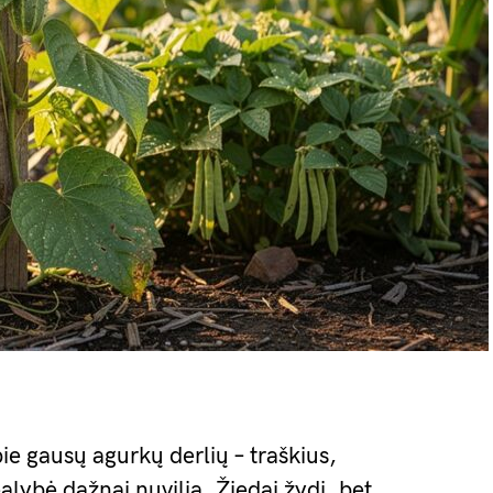
ie gausų agurkų derlių – traškius,
alybė dažnai nuvilia. Žiedai žydi, bet