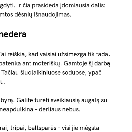
lugdyti. Ir čia prasideda įdomiausia dalis:
amtos dėsnių išnaudojimas.
 nedera
i reiškia, kad vaisiai užsimezga tik tada,
ų patenka ant moteriškų. Gamtoje šį darbą
ai. Tačiau šiuolaikiniuose soduose, ypač
au.
byrą. Galite turėti sveikiausią augalą su
 neapdulkina – derliaus nebus.
, tripai, baltsparės – visi jie mėgsta