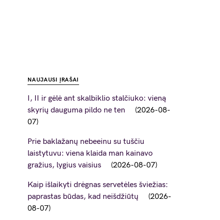
NAUJAUSI ĮRAŠAI
I, II ir gėlė ant skalbiklio stalčiuko: vieną
skyrių dauguma pildo ne ten
2026-08-
07
Prie baklažanų nebeeinu su tuščiu
laistytuvu: viena klaida man kainavo
gražius, lygius vaisius
2026-08-07
Kaip išlaikyti drėgnas servetėles šviežias:
paprastas būdas, kad neišdžiūtų
2026-
08-07