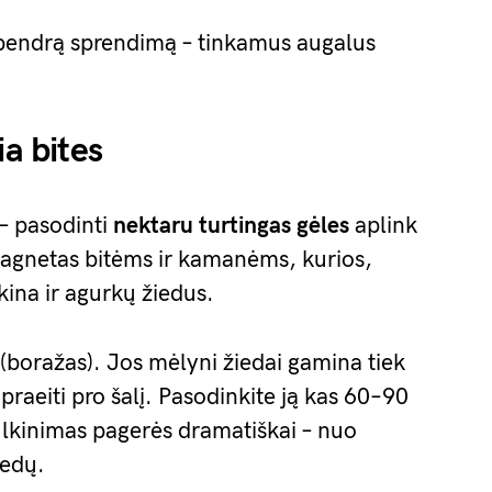
 bendrą sprendimą – tinkamus augalus
ia bites
 – pasodinti
nektaru turtingas gėles
aplink
magnetas bitėms ir kamanėms, kurios,
ina ir agurkų žiedus.
(boražas). Jos mėlyni žiedai gamina tiek
 praeiti pro šalį. Pasodinkite ją kas 60–90
ulkinimas pagerės dramatiškai – nuo
iedų.