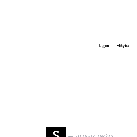
Ligos
Mityba
S
SODAS IR DARŽAS