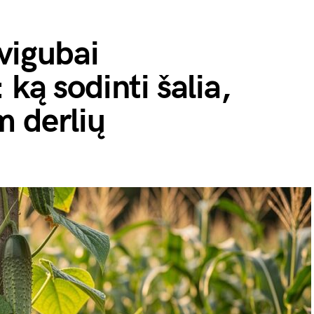
vigubai
ką sodinti šalia,
m derlių