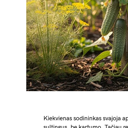
Kiekvienas sodininkas svajoja ap
sultingus, be kartumo. Tačiau re