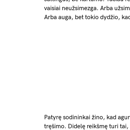
vaisiai neužsimezga. Arba užsime
Arba auga, bet tokio dydžio, k
Patyrę sodininkai žino, kad agur
tręšimo. Didelę reikšmę turi tai,