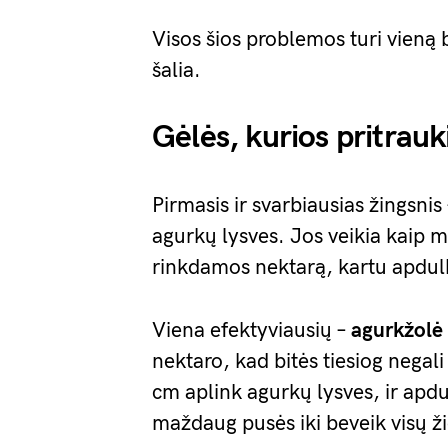
Visos šios problemos turi vieną
šalia.
Gėlės, kurios pritrauk
Pirmasis ir svarbiausias žingsnis
agurkų lysves. Jos veikia kaip 
rinkdamos nektarą, kartu apdulk
Viena efektyviausių –
agurkžolė
nektaro, kad bitės tiesiog negali
cm aplink agurkų lysves, ir apd
maždaug pusės iki beveik visų ž