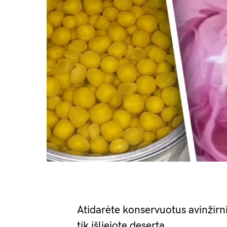
Atidarėte konservuotus avinžirniu
tik išliejote desertą.