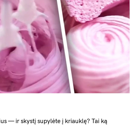
s — ir skystį supylėte į kriauklę? Tai ką