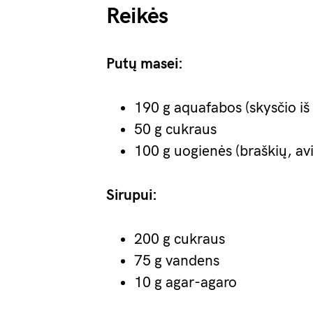
Reikės
Putų masei:
190 g aquafabos (skysčio iš
50 g cukraus
100 g uogienės (braškių, avi
Sirupui:
200 g cukraus
75 g vandens
10 g agar-agaro