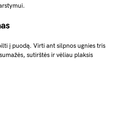
arstymui.
mas
lti į puodą. Virti ant silpnos ugnies tris
umažės, sutirštės ir vėliau plaksis