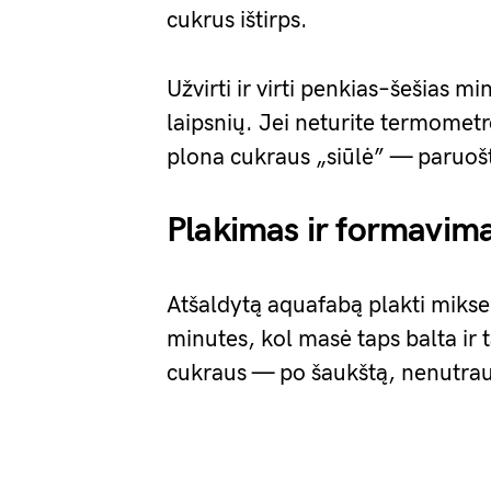
cukrus ištirps.
Užvirti ir virti penkias–šešias 
laipsnių. Jei neturite termometro
plona cukraus „siūlė” — paruoš
Plakimas ir formavim
Atšaldytą aquafabą plakti mikser
minutes, kol masė taps balta ir t
cukraus — po šaukštą, nenutrau