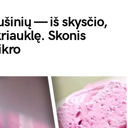
ušinių — iš skysčio,
 kriauklę. Skonis
ikro