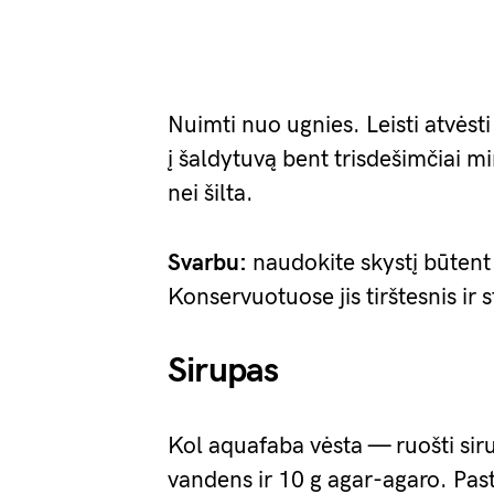
Nuimti nuo ugnies. Leisti atvėst
į šaldytuvą bent trisdešimčiai m
nei šilta.
Svarbu:
naudokite skystį būtent 
Konservuotuose jis tirštesnis ir s
Sirupas
Kol aquafaba vėsta — ruošti sir
vandens ir 10 g agar-agaro. Past