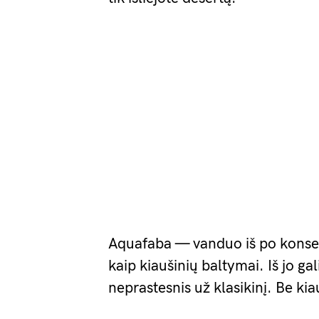
Aquafaba — vanduo iš po konserv
kaip kiaušinių baltymai. Iš jo ga
neprastesnis už klasikinį. Be kiau