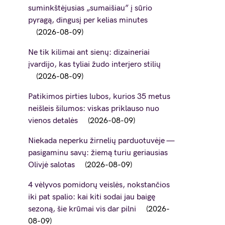
suminkštėjusias „sumaišiau” į sūrio
pyragą, dingusį per kelias minutes
2026-08-09
Ne tik kilimai ant sienų: dizaineriai
įvardijo, kas tyliai žudo interjero stilių
2026-08-09
Patikimos pirties lubos, kurios 35 metus
neišleis šilumos: viskas priklauso nuo
vienos detalės
2026-08-09
Niekada neperku žirnelių parduotuvėje —
pasigaminu savų: žiemą turiu geriausias
Olivjė salotas
2026-08-09
4 vėlyvos pomidorų veislės, nokstančios
iki pat spalio: kai kiti sodai jau baigę
sezoną, šie krūmai vis dar pilni
2026-
08-09