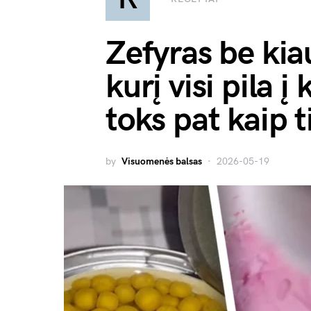
Zefyras be kia
kurį visi pila į
toks pat kaip t
by
Visuomenės balsas
2026-05-19