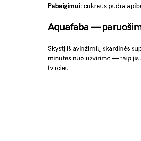
Pabaigimui:
cukraus pudra apib
Aquafaba — paruoši
Skystį iš avinžirnių skardinės supi
minutes nuo užvirimo — taip jis s
tvirciau.