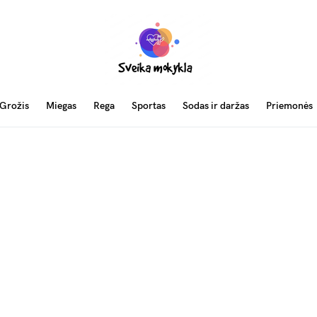
Grožis
Miegas
Rega
Sportas
Sodas ir daržas
Priemonės