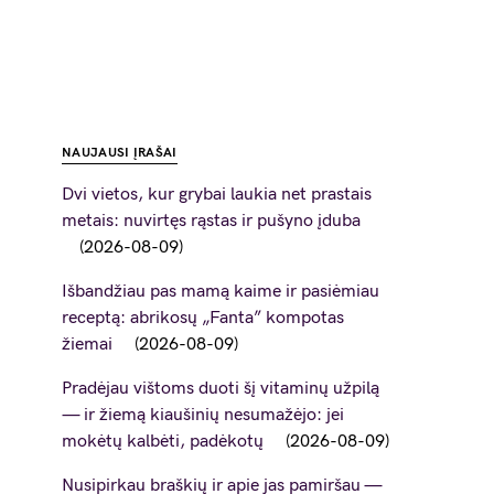
NAUJAUSI ĮRAŠAI
Dvi vietos, kur grybai laukia net prastais
metais: nuvirtęs rąstas ir pušyno įduba
2026-08-09
Išbandžiau pas mamą kaime ir pasiėmiau
receptą: abrikosų „Fanta” kompotas
žiemai
2026-08-09
Pradėjau vištoms duoti šį vitaminų užpilą
— ir žiemą kiaušinių nesumažėjo: jei
mokėtų kalbėti, padėkotų
2026-08-09
Nusipirkau braškių ir apie jas pamiršau —