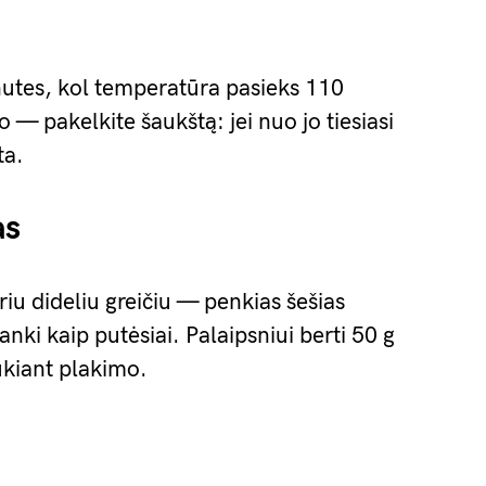
minutes, kol temperatūra pasieks 110
 — pakelkite šaukštą: jei nuo jo tiesiasi
ta.
as
iu dideliu greičiu — penkias šešias
anki kaip putėsiai. Palaipsniui berti 50 g
kiant plakimo.