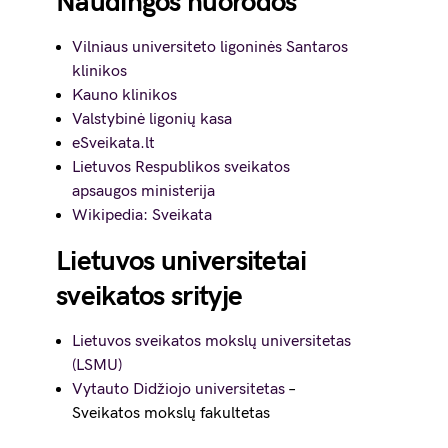
Naudingos nuorodos
Vilniaus universiteto ligoninės Santaros
klinikos
Kauno klinikos
Valstybinė ligonių kasa
eSveikata.lt
Lietuvos Respublikos sveikatos
apsaugos ministerija
Wikipedia: Sveikata
Lietuvos universitetai
sveikatos srityje
Lietuvos sveikatos mokslų universitetas
(LSMU)
Vytauto Didžiojo universitetas
–
Sveikatos mokslų fakultetas