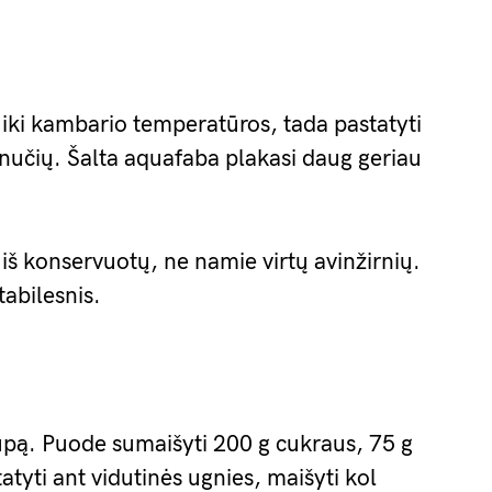
i iki kambario temperatūros, tada pastatyti
inučių. Šalta aquafaba plakasi daug geriau
iš konservuotų, ne namie virtų avinžirnių.
tabilesnis.
upą. Puode sumaišyti 200 g cukraus, 75 g
atyti ant vidutinės ugnies, maišyti kol