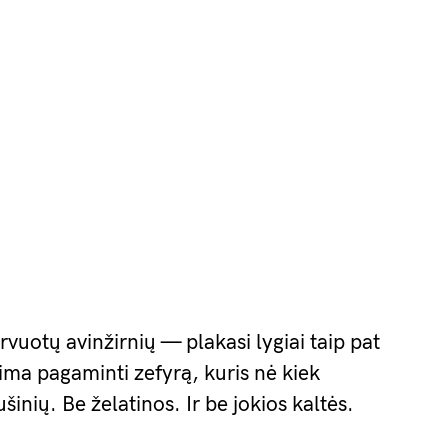
uotų avinžirnių — plakasi lygiai taip pat
lima pagaminti zefyrą, kuris nė kiek
šinių. Be želatinos. Ir be jokios kaltės.