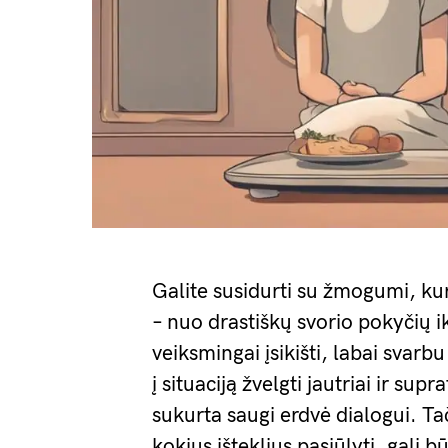
Galite susidurti su žmogumi, k
– nuo drastiškų svorio pokyčių i
veiksmingai įsikišti, labai svar
į situaciją žvelgti jautriai ir su
sukurta saugi erdvė dialogui. Tač
kokius išteklius pasiūlyti, gali 