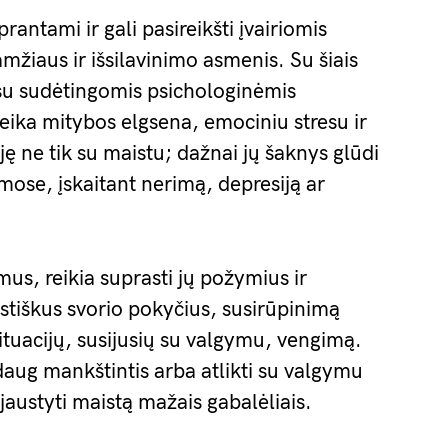
antami ir gali pasireikšti įvairiomis
žiaus ir išsilavinimo asmenis. Su šiais
p su sudėtingomis psichologinėmis
eika mitybos elgsena, emociniu stresu ir
iję ne tik su maistu; dažnai jų šaknys glūdi
mose, įskaitant nerimą, depresiją ar
mus, reikia suprasti jų požymius ir
stiškus svorio pokyčius, susirūpinimą
situacijų, susijusių su valgymu, vengimą.
daug mankštintis arba atlikti su valgymu
pjaustyti maistą mažais gabalėliais.