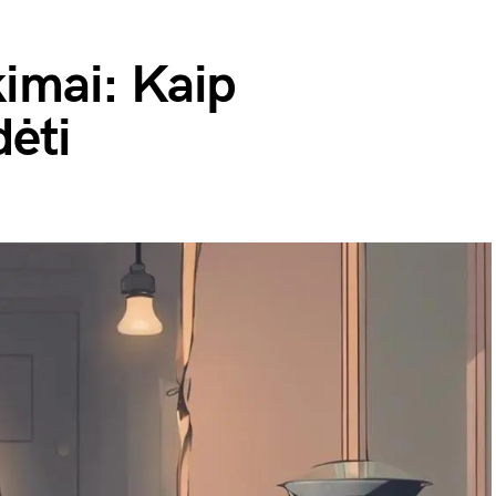
kimai: Kaip
dėti