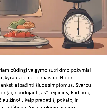
uriam būdingi valgymo sutrikimo požymiai
ki įkyraus dėmesio maistui. Norint
bu anksti atpažinti šiuos simptomus. Svarbu
pratingai, naudojant „aš“ teiginius, kad būtų
iau žinoti, kaip pradėti šį pokalbį ir
būti sudėtinga. Šių sutrikimų niuansų