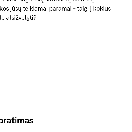
akos jūsų teikiamai paramai – taigi į kokius
e atsižvelgti?
pratimas