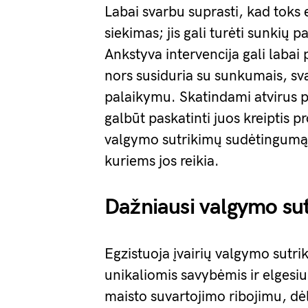
Labai svarbu suprasti, kad toks 
siekimas; jis gali turėti sunkių p
Ankstyva intervencija gali labai p
nors susiduria su sunkumais, svar
palaikymu. Skatindami atvirus po
galbūt paskatinti juos kreiptis 
valgymo sutrikimų sudėtingumą, 
kuriems jos reikia.
Dažniausi valgymo sut
Egzistuoja įvairių valgymo sutri
unikaliomis savybėmis ir elgesiu.
maisto suvartojimo ribojimu, dėl