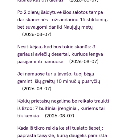
kibiras kas dvi dienas
2026-08-07
Po 2 dienų šaldytuve šios salotos tampa
dar skanesnės – užsandarinu 15 stiklainių,
bet suvalgomi dar iki Naujųjų metų
2026-08-07
Nesitikėjau, kad bus tokie skanūs: 3
geriausi aviečių desertai, kuriuos lengva
pasigaminti namuose
2026-08-07
Jei namuose turiu lavašo, tuoj bėgu
gaminti šių greitų 10 minučių pusryčių
2026-08-07
Kokių prietaisų negalima be reikalo traukti
iš lizdo: 7 buitiniai įrenginiai, kuriems tai
tik kenkia
2026-08-07
Kada iš tikro reikia keisti tualeto šepetį:
paprasta taisyklė, kurią daugelis pamiršta