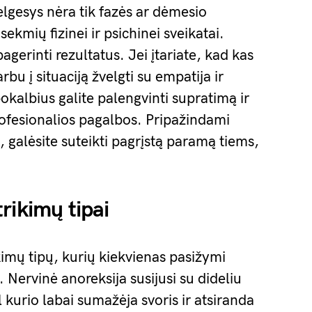
elgesys nėra tik fazės ar dėmesio
asekmių fizinei ir psichinei sveikatai.
agerinti rezultatus. Jei įtariate, kad kas
bu į situaciją žvelgti su empatija ir
kalbius galite palengvinti supratimą ir
profesionalios pagalbos. Pripažindami
galėsite suteikti pagrįstą paramą tiems,
rikimų tipai
kimų tipų, kurių kiekvienas pasižymi
 Nervinė anoreksija susijusi su dideliu
 kurio labai sumažėja svoris ir atsiranda