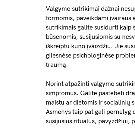
Valgymo sutrikimai dažnai nesupr
formomis, paveikdami įvairaus am
sutrikimais galite susidurti kai
būsenomis, susijusiomis su nesv
iškreiptu kūno įvaizdžiu. Jie sus
gilesnėse psichologinėse proble
traumą.
Norint atpažinti valgymo sutriki
simptomus. Galite pastebėti dra
maistu ar dietomis ir socialinių 
Asmenys taip pat gali pernelyg 
susijusius ritualus, pavyzdžiui, 