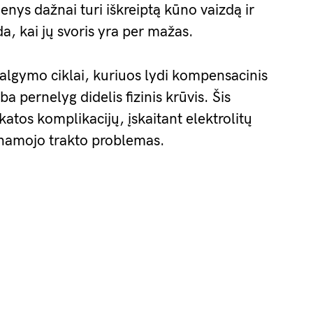
enys dažnai turi iškreiptą kūno vaizdą ir
da, kai jų svoris yra per mažas.
valgymo ciklai, kuriuos lydi kompensacinis
 pernelyg didelis fizinis krūvis. Šis
ikatos komplikacijų, įskaitant elektrolitų
kinamojo trakto problemas.