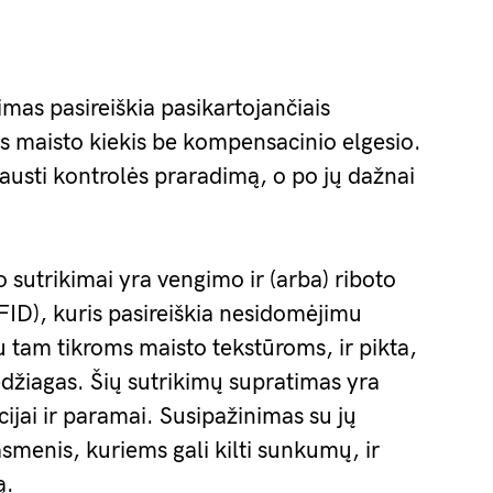
imas pasireiškia pasikartojančiais
is maisto kiekis be kompensacinio elgesio.
austi kontrolės praradimą, o po jų dažnai
o sutrikimai yra vengimo ir (arba) riboto
FID), kuris pasireiškia nesidomėjimu
tam tikroms maisto tekstūroms, ir pikta,
džiagas. Šių sutrikimų supratimas yra
cijai ir paramai. Susipažinimas su jų
asmenis, kuriems gali kilti sunkumų, ir
ą.