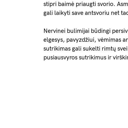
stipri baimė priaugti svorio. Asm
gali laikyti save antsvoriu net ta
Nervinei bulimijai būdingi persi
elgesys, pavyzdžiui, vėmimas arba
sutrikimas gali sukelti rimtų sve
pusiausvyros sutrikimus ir virš