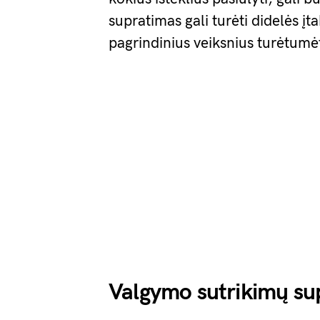
supratimas gali turėti didelės įt
pagrindinius veiksnius turėtumėt
Valgymo sutrikimų su