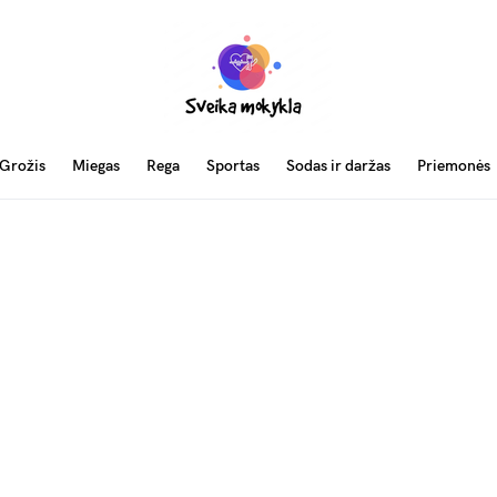
Grožis
Miegas
Rega
Sportas
Sodas ir daržas
Priemonės