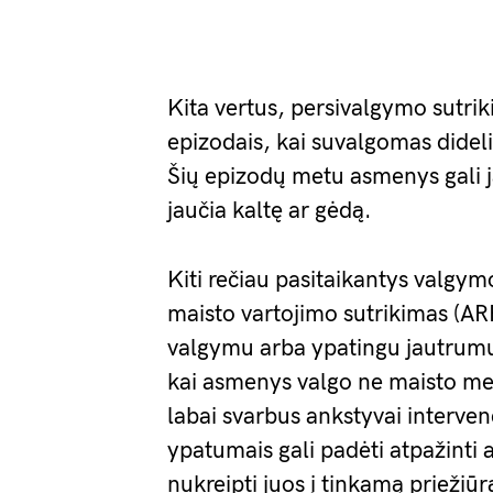
Kita vertus, persivalgymo sutrik
epizodais, kai suvalgomas didel
Šių epizodų metu asmenys gali j
jaučia kaltę ar gėdą.
Kiti rečiau pasitaikantys valgym
maisto vartojimo sutrikimas (AR
valgymu arba ypatingu jautrumu 
kai asmenys valgo ne maisto me
labai svarbus ankstyvai interven
ypatumais gali padėti atpažinti 
nukreipti juos į tinkamą priežiūr