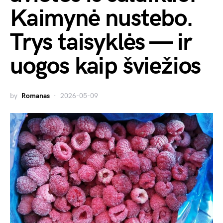
Kaimynė nustebo.
Trys taisyklės — ir
uogos kaip šviežios
by
Romanas
2026-05-09