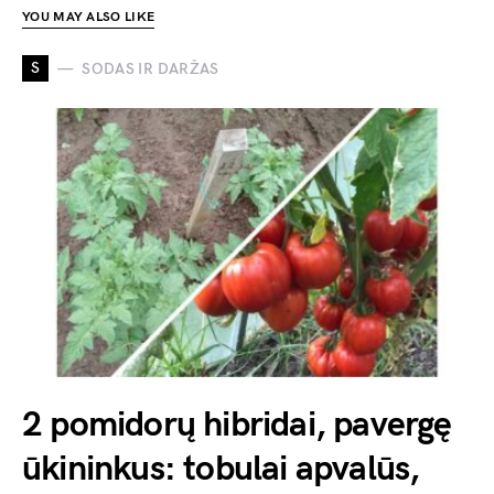
YOU MAY ALSO LIKE
S
SODAS IR DARŽAS
2 pomidorų hibridai, pavergę
ūkininkus: tobulai apvalūs,