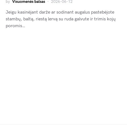
by
Visuomenės balsas
2026-06-12
Jeigu kasinėjant darže ar sodinant augalus pastebėjote
stambų, baltą, riestą lervą su ruda galvute ir trimis kojų
poromis…