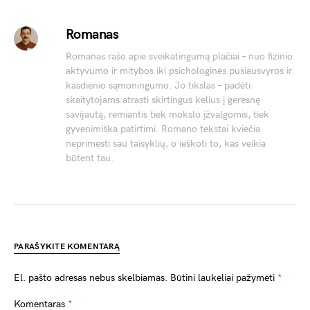
Romanas
Romanas rašo apie sveikatingumą plačiai – nuo fizinio
aktyvumo ir mitybos iki psichologinės pusiausvyros ir
kasdienio sąmoningumo. Jo tikslas – padėti
skaitytojams atrasti skirtingus kelius į geresnę
savijautą, remiantis tiek mokslo įžvalgomis, tiek
gyvenimiška patirtimi. Romano tekstai kviečia
neprimesti sau taisyklių, o ieškoti to, kas veikia
būtent tau.
PARAŠYKITE KOMENTARĄ
El. pašto adresas nebus skelbiamas.
Būtini laukeliai pažymėti
*
Komentaras
*