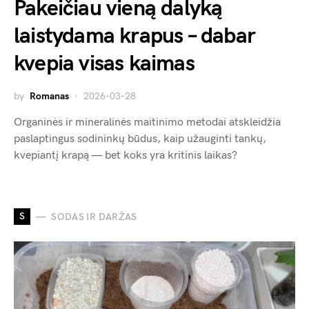
Pakeičiau vieną dalyką
laistydama krapus – dabar
kvepia visas kaimas
by
Romanas
2026-03-28
Organinės ir mineralinės maitinimo metodai atskleidžia
paslaptingus sodininkų būdus, kaip užauginti tankų,
kvepiantį krapą — bet koks yra kritinis laikas?
S
SODAS IR DARŽAS