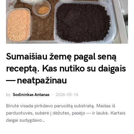
Sumaišiau žemę pagal seną
receptą. Kas nutiko su daigais
— neatpažinau
by
Sodininkas Antanas
2026-05-16
Birutė visada pirkdavo paruoštą substratą. Maišas iš
parduotuvės, subėrė į dėžutes, pasėjo — ir laukė. Kartais
daigai sudygdavo…