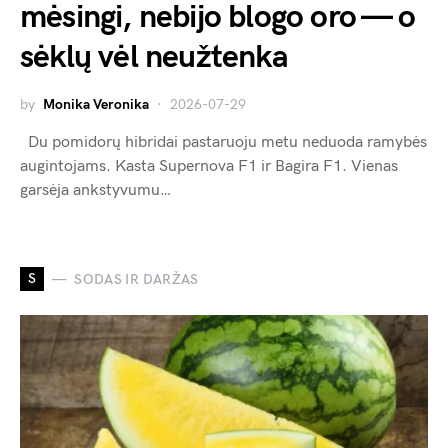
mėsingi, nebijo blogo oro — o
sėklų vėl neužtenka
by
Monika Veronika
2026-07-29
Du pomidorų hibridai pastaruoju metu neduoda ramybės
augintojams. Kasta Supernova F1 ir Bagira F1. Vienas
garsėja ankstyvumu…
S
SODAS IR DARŽAS