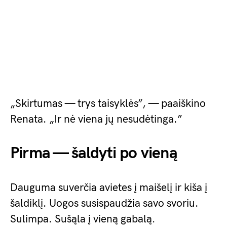
„Skirtumas — trys taisyklės”, — paaiškino
Renata. „Ir nė viena jų nesudėtinga.”
Pirma — šaldyti po vieną
Dauguma suverčia avietes į maišelį ir kiša į
šaldiklį. Uogos susispaudžia savo svoriu.
Sulimpa. Sušąla į vieną gabalą.