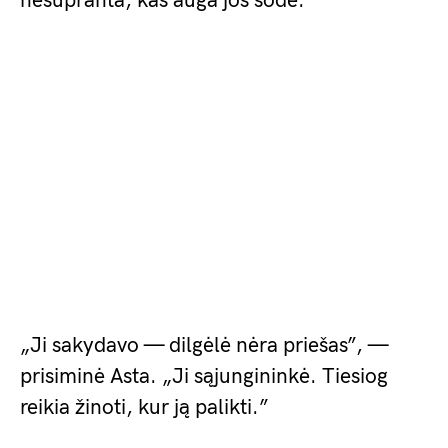
nesupranta, kas auga jos sode.
„Ji sakydavo — dilgėlė nėra priešas”, —
prisiminė Asta. „Ji sąjungininkė. Tiesiog
reikia žinoti, kur ją palikti.”