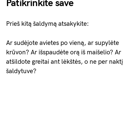
Patikrinkite save
Prieš kitą šaldymą atsakykite:
Ar sudėjote avietes po vieną, ar supylėte
krūvon? Ar išspaudėte orą iš maišelio? Ar
atšildote greitai ant lėkštės, o ne per naktį
šaldytuve?