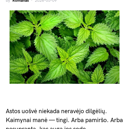
by
Romanas
2026-05-09
Astos uošvė niekada neravėjo dilgėlių.
Kaimynai manė — tingi. Arba pamiršo. Arba