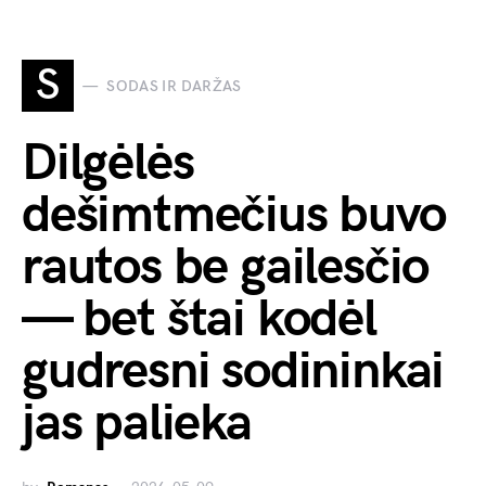
S
SODAS IR DARŽAS
Dilgėlės
dešimtmečius buvo
rautos be gailesčio
— bet štai kodėl
gudresni sodininkai
jas palieka