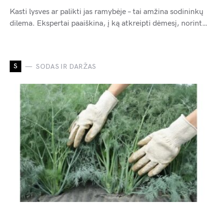
Kasti lysves ar palikti jas ramybėje – tai amžina sodininkų
dilema. Ekspertai paaiškina, į ką atkreipti dėmesį, norint…
S
SODAS IR DARŽAS