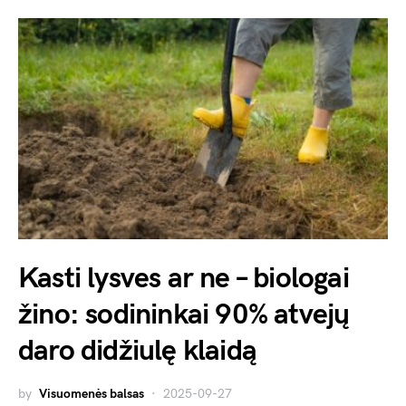
Kasti lysves ar ne – biologai
žino: sodininkai 90% atvejų
daro didžiulę klaidą
by
Visuomenės balsas
2025-09-27