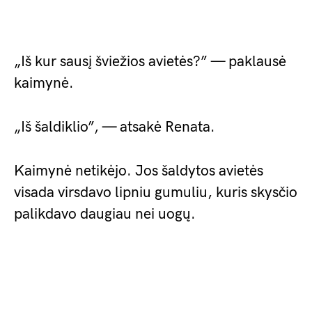
„Iš kur sausį šviežios avietės?” — paklausė
kaimynė.
„Iš šaldiklio”, — atsakė Renata.
Kaimynė netikėjo. Jos šaldytos avietės
visada virsdavo lipniu gumuliu, kuris skysčio
palikdavo daugiau nei uogų.