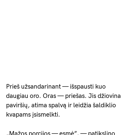
Prieš užsandarinant — išspausti kuo
daugiau oro. Oras — priešas. Jis džiovina
paviršių, atima spalvą ir leidžia šaldiklio
kvapams įsismelkti.
„Mažos porcijos — esmė”, — patikslino