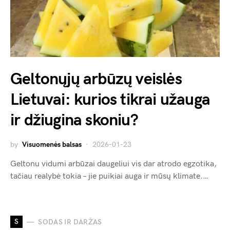
Geltonųjų arbūzų veislės
Lietuvai: kurios tikrai užauga
ir džiugina skoniu?
by
Visuomenės balsas
2026-01-23
Geltonu vidumi arbūzai daugeliui vis dar atrodo egzotika,
tačiau realybė tokia – jie puikiai auga ir mūsų klimate.…
S
SODAS IR DARŽAS