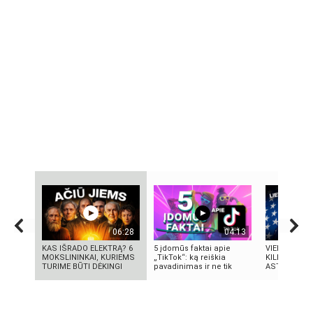
06:28
04:13
KAS IŠRADO ELEKTRĄ? 6
5 įdomūs faktai apie
VIENINTELIS
MOKSLININKAI, KURIEMS
„TikTok“: ką reiškia
KILMĖS NAS
TURIME BŪTI DĖKINGI
pavadinimas ir ne tik
ASTRONAUT