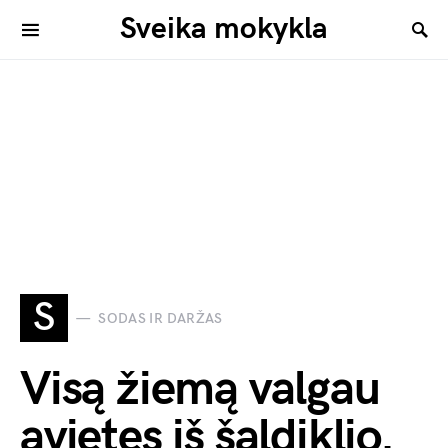
Sveika mokykla
S
SODAS IR DARŽAS
Visą žiemą valgau
avietes iš šaldiklio.