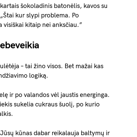
 kartais šokoladinis batonėlis, kavos su
 „Štai kur slypi problema. Po
 visiškai kitaip nei anksčiau.”
nebeveikia
tėja – tai žino visos. Bet mažai kas
andžiavimo logiką.
lę ir po valandos vėl jaustis energinga.
ekis sukelia cukraus šuolį, po kurio
lkis.
„Jūsų kūnas dabar reikalauja baltymų ir