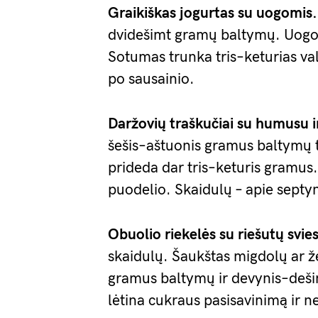
Graikiškas jogurtas su uogomis.
dvidešimt gramų baltymų. Uogos
Sotumas trunka tris–keturias va
po sausainio.
Daržovių traškučiai su humusu i
šešis–aštuonis gramus baltymų 
prideda dar tris–keturis gramus
puodelio. Skaidulų – apie septyn
Obuolio riekelės su riešutų svie
skaidulų. Šaukštas migdolų ar ž
gramus baltymų ir devynis–deši
lėtina cukraus pasisavinimą ir nel