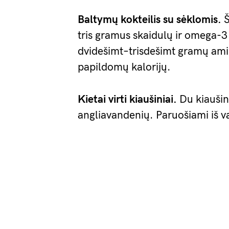
Baltymų kokteilis su sėklomis.
Š
tris gramus skaidulų ir omega-3 
dvidešimt–trisdešimt gramų ami
papildomų kalorijų.
Kietai virti kiaušiniai.
Du kiaušin
angliavandenių. Paruošiami iš vak