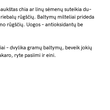
aukštas chia ar linų sėmenų suteikia du–
riebalų rūgščių. Baltymų milteliai prideda
no rūgščių. Uogos – antioksidantų be
iai – dvylika gramų baltymų, beveik jokių
aro, ryte pasiimi ir eini.