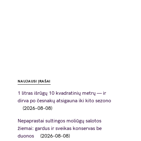
NAUJAUSI ĮRAŠAI
1 litras išrūgų 10 kvadratinių metrų — ir
dirva po česnakų atsigauna iki kito sezono
2026-08-08
Nepaprastai sultingos moliūgų salotos
žiemai: gardus ir sveikas konservas be
duonos
2026-08-08