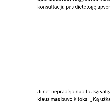
konsultacija pas dietologę apve
Ji net nepradėjo nuo to, ką valg
klausimas buvo kitoks: „Ką užk