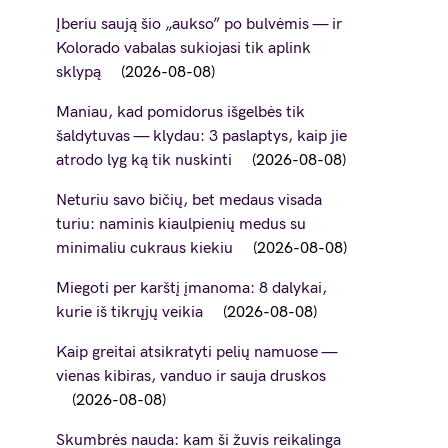
Įberiu saują šio „aukso” po bulvėmis — ir
Kolorado vabalas sukiojasi tik aplink
sklypą
2026-08-08
Maniau, kad pomidorus išgelbės tik
šaldytuvas — klydau: 3 paslaptys, kaip jie
atrodo lyg ką tik nuskinti
2026-08-08
Neturiu savo bičių, bet medaus visada
turiu: naminis kiaulpienių medus su
minimaliu cukraus kiekiu
2026-08-08
Miegoti per karštį įmanoma: 8 dalykai,
kurie iš tikrųjų veikia
2026-08-08
Kaip greitai atsikratyti pelių namuose —
vienas kibiras, vanduo ir sauja druskos
2026-08-08
Skumbrės nauda: kam ši žuvis reikalinga