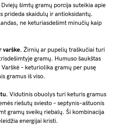
Dviejų šimtų gramų porcija suteikia apie
 prideda skaidulų ir antioksidantų.
landas, ne keturiasdešimt minučių kaip
r varške.
Žirnių ar pupelių traškučiai turi
trisdešimtyje gramų. Humuso šaukštas
. Varškė – keturiolika gramų per pusę
is gramus iš viso.
stu.
Vidutinis obuolys turi keturis gramus
emės riešutų sviesto – septynis–aštuonis
mt gramų sveikų riebalų. Ši kombinacija
eidžia energijai kristi.