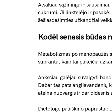
Atsakiau sąžiningai – sausainiai,
cukrumi. Ji linktelėjo ir pasakė:
šešiasdešimties užkandžiai veikia
Kodėl senasis būdas 
Metabolizmas po menopauzės sulė
supranta, kaip tai pakeičia užk
Anksčiau galėjau suvalgyti bande
Dabar tas pats angliavandenių ki
ateina nuovargis ir dar didesnis a
Dietologė paaiškino paprastai: 