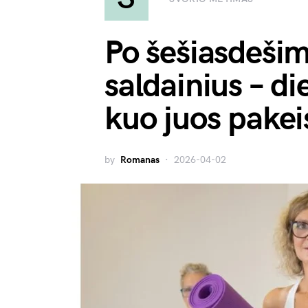
Po šešiasdeši
saldainius – d
kuo juos pakei
by
Romanas
2026-04-02