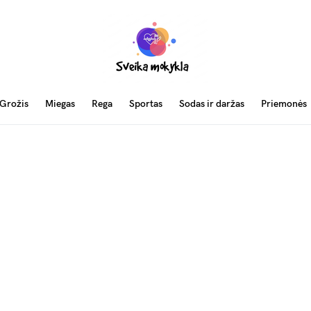
Grožis
Miegas
Rega
Sportas
Sodas ir daržas
Priemonės