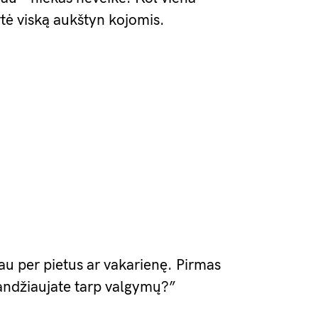
rtė viską aukštyn kojomis.
au per pietus ar vakarienę. Pirmas
andžiaujate tarp valgymų?”