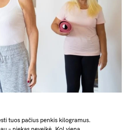
ti tuos pačius penkis kilogramus.
u – niekas neveikė. Kol viena