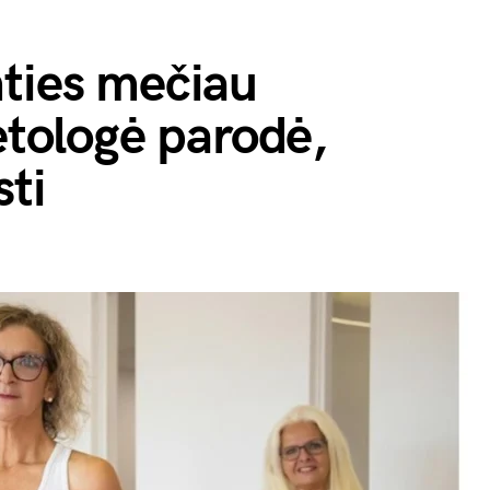
mties mečiau
ietologė parodė,
sti