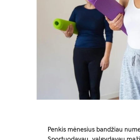
Penkis mėnesius bandžiau numes
Sportuodavau, valgydavau mažia