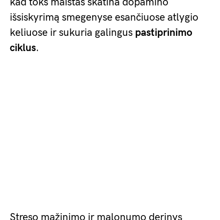
kad toks maistas skatina dopamino
išsiskyrimą smegenyse esančiuose atlygio
keliuose ir sukuria galingus
pastiprinimo
ciklus
.
Streso mažinimo ir malonumo derinys