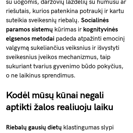
su uogomis, daržovių lazdelių su humusu ar
riešutais, kurios patenkina potraukį ir kartu
suteikia sveikesnių riebalų.
Socialinės
paramos sistemų
kūrimas ir
kognityvinės
elgsenos metodai
padeda atpažinti emocinį
valgymą sukeliančius veiksnius ir išvystyti
sveikesnius įveikos mechanizmus, taip
sukuriant tvarius gyvenimo būdo pokyčius,
o ne laikinus sprendimus.
Kodėl mūsų kūnai negali
aptikti žalos realiuoju laiku
Riebalų gausių dietų
klastingumas slypi