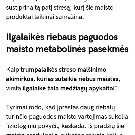
sustiprina tą patį stresą, kurį šie maisto
produktai laikinai sumažina.
Ilgalaikės riebaus paguodos
maisto metabolinės pasekmės
Kaip
trumpalaikės streso malšinimo
akimirkos, kurias suteikia
riebus maistas
,
virsta
ilgalaike žala medžiagų apykaitai
?
Tyrimai rodo, kad įprastas daug riebalų
turinčio paguodos maisto vartojimas sukelia
fiziologinių pokyčių kaskadą. Iš pradžių šie