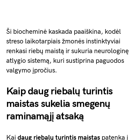
Ši biocheminė kaskada paaiškina, kodėl
streso laikotarpiais žmonės instinktyviai
renkasi riebų maistą ir sukuria neurologinę
atlygio sistemą, kuri sustiprina paguodos
valgymo įpročius.
Kaip daug riebalų turintis
maistas sukelia smegenų
raminamąjį atsaką
Kai
daug riebalų turintis maistas
patenka į