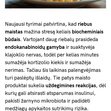
Naujausi tyrimai patvirtina, kad
riebus
maistas
mažina stresą keliais
biocheminiais
būdais
. Vartojant daug riebalų prasideda
endokanabinoidų gamyba
ir suaktyvėja
klajoklio nervas, todėl per kelias minutes
sumažėja kortizolio kiekis ir sumažėja
nerimas. Tačiau šis laikinas palengvėjimas
turi paslėptų išlaidų. Tie patys maisto
produktai sukelia
uždegimines reakcijas
, dėl
kurių gali atsirasti atsparumas insulinui,
pakisti žarnyno mikrobiota ir padidėti
medžiagų apykaitos sutrikimų rizika.