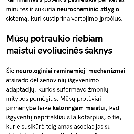
Raminamasis poveikis pasireiškia per kelias
minutes ir sukuria
neurocheminio atlygio
sistemą,
kuri sustiprina vartojimo įpročius.
Mūsų potraukio riebiam
maistui evoliucinės šaknys
Šie
neurologiniai raminamieji mechanizmai
atsirado dėl senovinių išgyvenimo
adaptacijų, kurios suformavo žmonių
mitybos pomėgius. Mūsų protėviai
pirmenybę teikė
kaloringam maistui,
kad
išgyventų nepritekliaus laikotarpius, o tie,
kurie susikūrė teigiamas asociacijas su