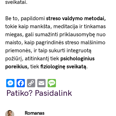
sveikatai.
Be to, papildomi
streso valdymo metodai,
tokie kaip mankšta, meditacija ir tinkamas
miegas, gali sumažinti priklausomybę nuo
maisto, kaip pagrindinės streso malšinimo
priemonės, ir taip sukurti integruotą
požiūrį, atitinkantį tiek
psichologinius
poreikius,
tiek
fiziologinę sveikatą
.
Messenger
Facebook
Copy
Email
Message
Link
Patiko? Pasidalink
Romanas