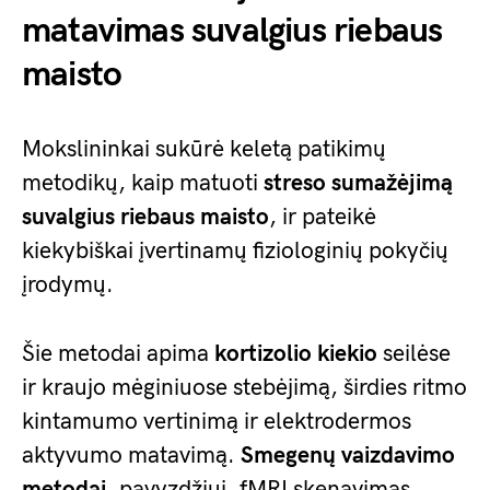
matavimas suvalgius riebaus
maisto
Mokslininkai sukūrė keletą patikimų
metodikų, kaip matuoti
streso sumažėjimą
suvalgius riebaus maisto
, ir pateikė
kiekybiškai įvertinamų fiziologinių pokyčių
įrodymų.
Šie metodai apima
kortizolio kiekio
seilėse
ir kraujo mėginiuose stebėjimą, širdies ritmo
kintamumo vertinimą ir elektrodermos
aktyvumo matavimą.
Smegenų vaizdavimo
metodai,
pavyzdžiui, fMRI skenavimas,