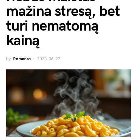
mažina stresą, bet
turi nematomą
kainą
by
Romanas
2025-06-27