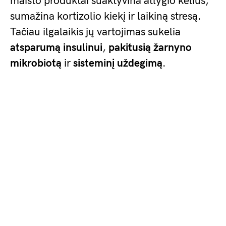
maisto produktai suaktyvina atlygio kelius,
sumažina kortizolio kiekį ir laikiną stresą.
Tačiau ilgalaikis jų vartojimas sukelia
atsparumą insulinui
,
pakitusią žarnyno
mikrobiotą
ir
sisteminį uždegimą
.