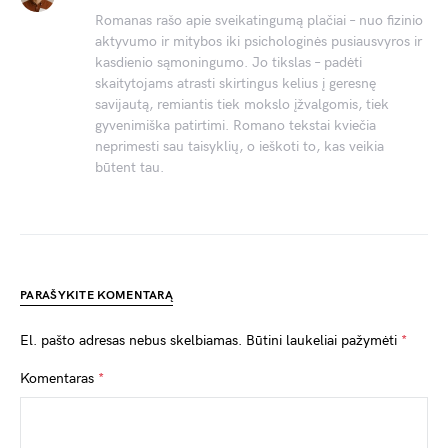
Romanas rašo apie sveikatingumą plačiai – nuo fizinio
aktyvumo ir mitybos iki psichologinės pusiausvyros ir
kasdienio sąmoningumo. Jo tikslas – padėti
skaitytojams atrasti skirtingus kelius į geresnę
savijautą, remiantis tiek mokslo įžvalgomis, tiek
gyvenimiška patirtimi. Romano tekstai kviečia
neprimesti sau taisyklių, o ieškoti to, kas veikia
būtent tau.
PARAŠYKITE KOMENTARĄ
El. pašto adresas nebus skelbiamas.
Būtini laukeliai pažymėti
*
Komentaras
*