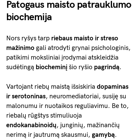
Patogaus maisto patrauklumo
biochemija
Nors ryšys tarp
riebaus maisto ir streso
mažinimo
gali atrodyti grynai psichologinis,
patikimi moksliniai įrodymai atskleidžia
sudėtingą
biocheminį
šio ryšio
pagrindą
.
Vartojant riebų maistą išsiskiria
dopaminas
ir serotoninas
, neuromediatoriai, susiję su
malonumu ir nuotaikos reguliavimu. Be to,
riebalų rūgštys stimuliuoja
endokanabinoidų
, junginių, mažinančių
nerimą ir jautrumą skausmui,
gamybą
.