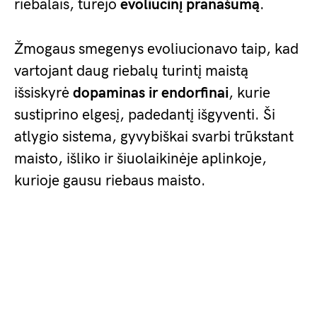
riebalais, turėjo
evoliucinį pranašumą
.
Žmogaus smegenys evoliucionavo taip, kad
vartojant daug riebalų turintį maistą
išsiskyrė
dopaminas ir endorfinai
, kurie
sustiprino elgesį, padedantį išgyventi. Ši
atlygio sistema, gyvybiškai svarbi trūkstant
maisto, išliko ir šiuolaikinėje aplinkoje,
kurioje gausu riebaus maisto.