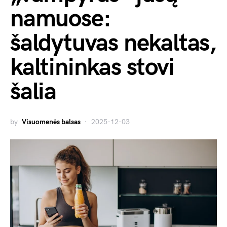
namuose:
šaldytuvas nekaltas,
kaltininkas stovi
šalia
by
Visuomenės balsas
2025-12-03