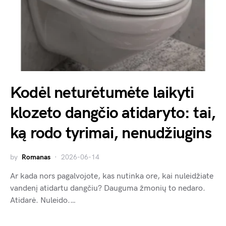
Kodėl neturėtumėte laikyti
klozeto dangčio atidaryto: tai,
ką rodo tyrimai, nenudžiugins
by
Romanas
2026-06-14
Ar kada nors pagalvojote, kas nutinka ore, kai nuleidžiate
vandenį atidartu dangčiu? Dauguma žmonių to nedaro.
Atidarė. Nuleido.…