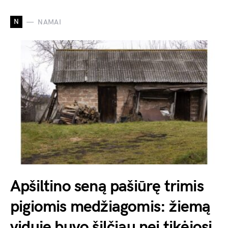
N
NAMAI
Apšiltino seną pašiūrę trimis
pigiomis medžiagomis: žiemą
viduje buvo šilčiau nei tikėjosi