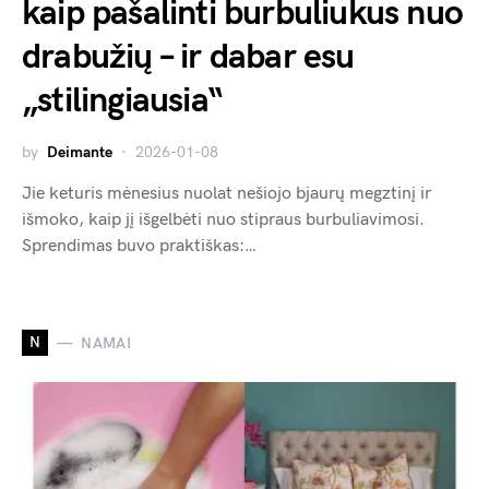
kaip pašalinti burbuliukus nuo
drabužių – ir dabar esu
„stilingiausia“
by
Deimante
2026-01-08
Jie keturis mėnesius nuolat nešiojo bjaurų megztinį ir
išmoko, kaip jį išgelbėti nuo stipraus burbuliavimosi.
Sprendimas buvo praktiškas:…
N
NAMAI