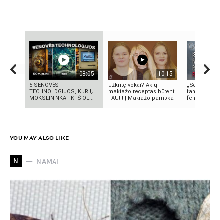
08:05
10:15
5 SENOVĖS
Užkritę vokai? Akių
„Sostų karai
TECHNOLOGIJOS, KURIŲ
makiažo receptas būtent
fantastinio 
MOKSLININKAI IKI ŠIOL...
TAU!!! | Makiažo pamoka
fenomenas
YOU MAY ALSO LIKE
N
NAMAI