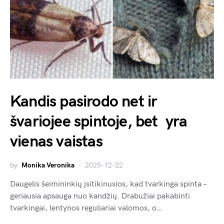
Kandis pasirodo net ir
švariojee spintoje, bet yra
vienas vaistas
by
Monika Veronika
2025-12-22
Daugelis šeimininkių įsitikinusios, kad tvarkinga spinta –
geriausia apsauga nuo kandžių. Drabužiai pakabinti
tvarkingai, lentynos reguliariai valomos, o…