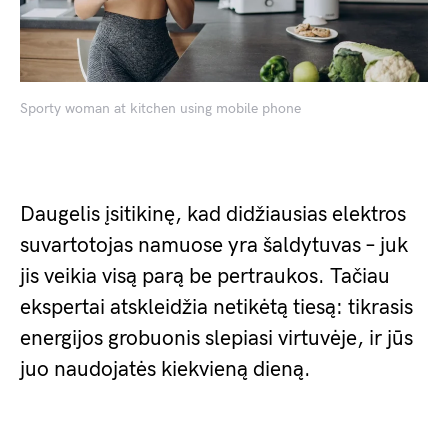
Sporty woman at kitchen using mobile phone
Daugelis įsitikinę, kad didžiausias elektros
suvartotojas namuose yra šaldytuvas – juk
jis veikia visą parą be pertraukos. Tačiau
ekspertai atskleidžia netikėtą tiesą: tikrasis
energijos grobuonis slepiasi virtuvėje, ir jūs
juo naudojatės kiekvieną dieną.