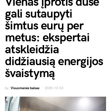
Vienas įprotis duše
gali sutaupyti
šimtus eurų per
metus: ekspertai
atskleidžia
didžiausią energijos
švaistymą
by
Visuomenės balsas
2025-12-03