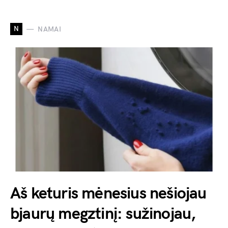
N
NAMAI
Aš keturis mėnesius nešiojau
bjaurų megztinį: sužinojau,