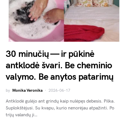
30 minučių — ir pūkinė
antklodė švari. Be cheminio
valymo. Be anytos patarimų
by
Monika Veronika
2026-06-17
Antklodė gulėjo ant grindų kaip nulėpęs debesis. Pilka.
Suplokštėjusi. Su kvapu, kurio nenorėjau atpažinti. Po
trijų valandų ji…