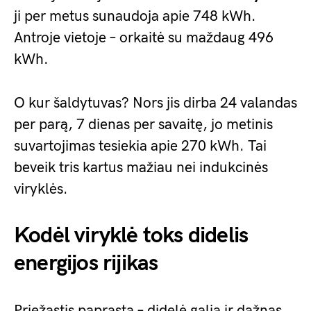
ji per metus sunaudoja apie 748 kWh.
Antroje vietoje – orkaitė su maždaug 496
kWh.
O kur šaldytuvas? Nors jis dirba 24 valandas
per parą, 7 dienas per savaitę, jo metinis
suvartojimas tesiekia apie 270 kWh. Tai
beveik tris kartus mažiau nei indukcinės
viryklės.
Kodėl viryklė toks didelis
energijos rijikas
Priežastis paprasta – didelė galia ir dažnas