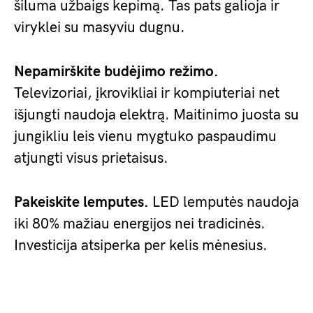
šiluma užbaigs kepimą. Tas pats galioja ir
viryklei su masyviu dugnu.
Nepamirškite budėjimo režimo.
Televizoriai, įkrovikliai ir kompiuteriai net
išjungti naudoja elektrą. Maitinimo juosta su
jungikliu leis vienu mygtuko paspaudimu
atjungti visus prietaisus.
Pakeiskite lemputes.
LED lemputės naudoja
iki 80% mažiau energijos nei tradicinės.
Investicija atsiperka per kelis mėnesius.