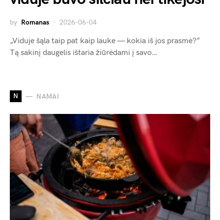
by
Romanas
2026-06-04
„Viduje šąla taip pat kaip lauke — kokia iš jos prasmė?”
Tą sakinį daugelis ištaria žiūrėdami į savo…
N
NAMAI