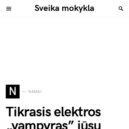
Sveika mokykla
N
NAMAI
Tikrasis elektros
„vampyras” jūsų