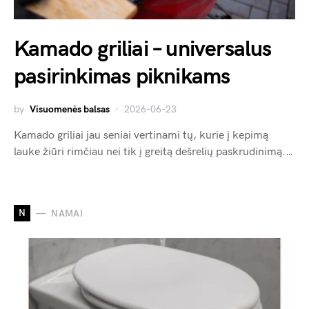
Kamado griliai – universalus
pasirinkimas piknikams
by
Visuomenės balsas
2026-06-23
Kamado griliai jau seniai vertinami tų, kurie į kepimą
lauke žiūri rimčiau nei tik į greitą dešrelių paskrudinimą.…
N
NAMAI