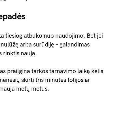
epadės
rka tiesiog atbuko nuo naudojimo. Bet jei
 nulūžę arba surūdiję – galandimas
 rinktis naują.
as prailgina tarkos tarnavimo laiką kelis
nesių skirti tris minutes folijos ar
tarnauja metų metus.