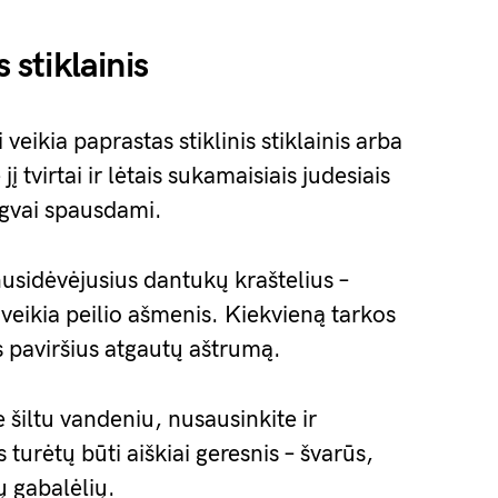
 stiklainis
 veikia paprastas stiklinis stiklainis arba
į tvirtai ir lėtais sukamaisiais judesiais
ngvai spausdami.
 nusidėvėjusius dantukų kraštelius –
eikia peilio ašmenis. Kiekvieną tarkos
as paviršius atgautų aštrumą.
šiltu vandeniu, nusausinkite ir
turėtų būti aiškiai geresnis – švarūs,
ų gabalėlių.