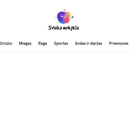
Grožis
Miegas
Rega
Sportas
Sodas ir daržas
Priemonės