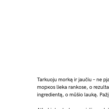
Tarkuoju morką ir jaučiu – ne pj
moркos lieka rankose, o rezulta
ingredientą, o mūšio lauką. Pažį