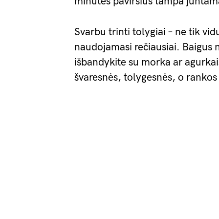
minutes paviršius tampa juntama
Svarbu trinti tolygiai – ne tik vi
naudojamasi rečiausiai. Baigus n
išbandykite su morka ar agurkais
švaresnės, tolygesnės, o rankos