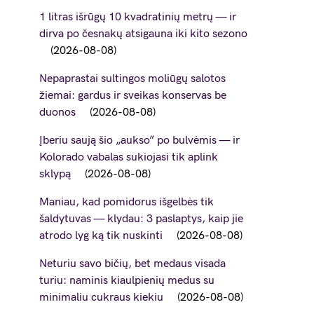
1 litras išrūgų 10 kvadratinių metrų — ir
dirva po česnakų atsigauna iki kito sezono
2026-08-08
Nepaprastai sultingos moliūgų salotos
žiemai: gardus ir sveikas konservas be
duonos
2026-08-08
Įberiu saują šio „aukso” po bulvėmis — ir
Kolorado vabalas sukiojasi tik aplink
sklypą
2026-08-08
Maniau, kad pomidorus išgelbės tik
šaldytuvas — klydau: 3 paslaptys, kaip jie
atrodo lyg ką tik nuskinti
2026-08-08
Neturiu savo bičių, bet medaus visada
turiu: naminis kiaulpienių medus su
minimaliu cukraus kiekiu
2026-08-08