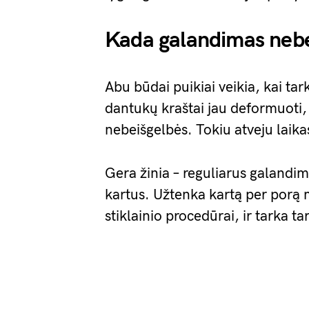
Kada galandimas neb
Abu būdai puikiai veikia, kai ta
dantukų kraštai jau deformuoti,
nebeišgelbės. Tokiu atveju laikas
Gera žinia – reguliarus galandim
kartus. Užtenka kartą per porą mė
stiklainio procedūrai, ir tarka 