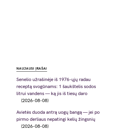
NAUJAUSI ĮRAŠAI
Senelio užrašinėje iš 1976-ųjų radau
receptą svogūnams: 1 šaukštelis sodos
litrui vandens — ką jis iš tiesų daro
2026-08-08
Avietės duoda antrą uogų bangą — jei po
pirmo derliaus nepatingi kelių žingsnių
2026-08-08