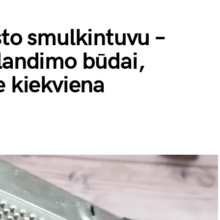
sto smulkintuvu –
landimo būdai,
e kiekviena