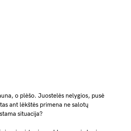
auna, o plėšo. Juostelės nelygios, pusė
tas ant lėkštės primena ne salotų
stama situacija?