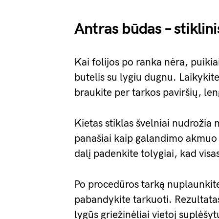
Antras būdas – stiklinis
Kai folijos po ranka nėra, puikiai
butelis su lygiu dugnu. Laikykite j
braukite per tarkos paviršių, le
Kietas stiklas švelniai nudrožia
panašiai kaip galandimo akmuo v
dalį padenkite tolygiai, kad vis
Po procedūros tarką nuplaunkite 
pabandykite tarkuoti. Rezultatas 
lygūs griežinėliai vietoj suplėšyt