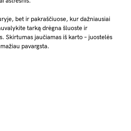
i aštresnis.
duryje, bet ir pakraščiuose, kur dažniausiai
uvalykite tarką drėgna šluoste ir
. Skirtumas jaučiamas iš karto – juostelės
 mažiau pavargsta.