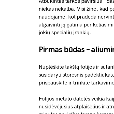
Atbukintas tarkos paviršius – da
niekas nekalba. Visi žino, kad pei
naudojame, kol pradeda nervinti
atgaivinti ją galima per kelias 
jokių specialių įrankių.
Pirmas būdas – aliumin
Nuplėškite lakštą folijos ir sulan
susidaryti storesnis padėkliukas,
prispauskite ir trinkite tarkavim
Folijos metalo dalelės veikia ka
nusidėvėjusius atplaišėlius ir at