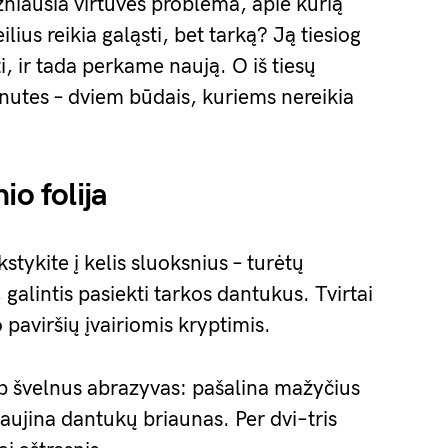
žniausia virtuvės problema, apie kurią
lius reikia galąsti, bet tarką? Ją tiesiog
, ir tada perkame naują. O iš tiesų
minutes – dviem būdais, kuriems nereikia
io folija
kstykite į kelis sluoksnius – turėtų
 galintis pasiekti tarkos dantukus. Tvirtai
o paviršių įvairiomis kryptimis.
ip švelnus abrazyvas: pašalina mažyčius
naujina dantukų briaunas. Per dvi–tris