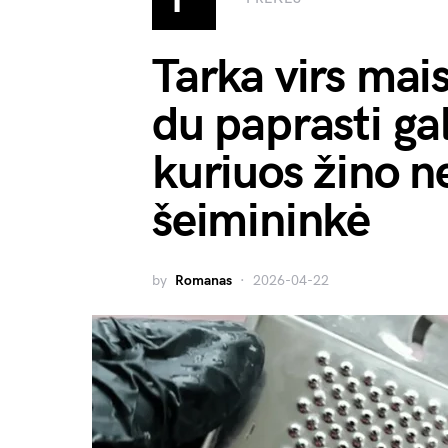
Tarka virs mai
du paprasti ga
kuriuos žino n
šeimininkė
by
Romanas
2026-04-22