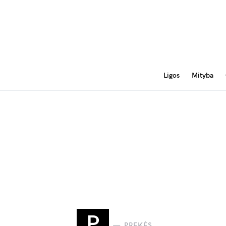
Ligos
Mityba
P
PREKĖS