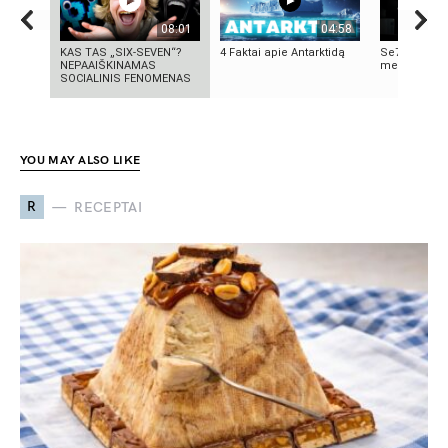
08:01
04:58
KAS TAS „SIX-SEVEN“?
4 Faktai apie Antarktidą
Se7en – kai
NEPAAIŠKINAMAS
meno kūrini
SOCIALINIS FENOMENAS
YOU MAY ALSO LIKE
R
RECEPTAI