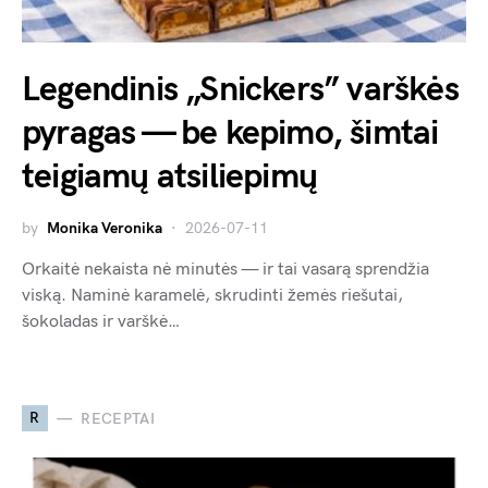
Legendinis „Snickers” varškės
pyragas — be kepimo, šimtai
teigiamų atsiliepimų
by
Monika Veronika
2026-07-11
Orkaitė nekaista nė minutės — ir tai vasarą sprendžia
viską. Naminė karamelė, skrudinti žemės riešutai,
šokoladas ir varškė…
R
RECEPTAI