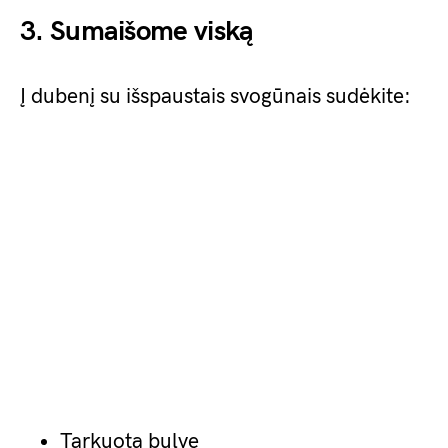
3. Sumaišome viską
Į dubenį su išspaustais svogūnais sudėkite:
Tarkuotą bulvę