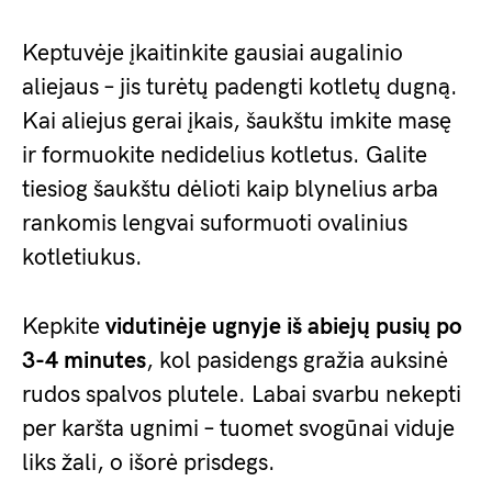
Keptuvėje įkaitinkite gausiai augalinio
aliejaus – jis turėtų padengti kotletų dugną.
Kai aliejus gerai įkais, šaukštu imkite masę
ir formuokite nedidelius kotletus. Galite
tiesiog šaukštu dėlioti kaip blynelius arba
rankomis lengvai suformuoti ovalinius
kotletiukus.
Kepkite
vidutinėje ugnyje iš abiejų pusių po
3-4 minutes
, kol pasidengs gražia auksinė
rudos spalvos plutele. Labai svarbu nekepti
per karšta ugnimi – tuomet svogūnai viduje
liks žali, o išorė prisdegs.