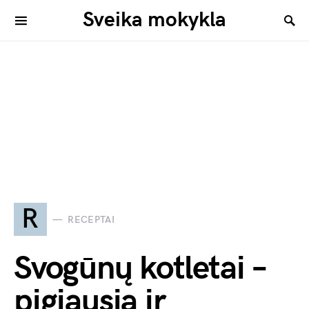
Sveika mokykla
R
RECEPTAI
Svogūnų kotletai –
pigiausia ir