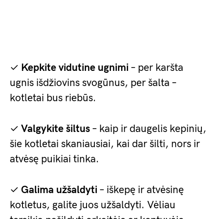
✓
Kepkite vidutine ugnimi
– per karšta
ugnis išdžiovins svogūnus, per šalta –
kotletai bus riebūs.
✓
Valgykite šiltus
– kaip ir daugelis kepinių,
šie kotletai skaniausiai, kai dar šilti, nors ir
atvėsę puikiai tinka.
✓
Galima užšaldyti
– iškepę ir atvėsinę
kotletus, galite juos užšaldyti. Vėliau