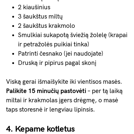
2 kiaušinius
3 šaukštus miltų
2 šaukštus krakmolo
Smulkiai sukapotą šviežią žolelę (krapai
ir petražolės puikiai tinka)
Patrinti česnako (jei naudojate)
Druską ir pipirus pagal skonį
Viską gerai išmaišykite iki vientisos masės.
Palikite 15 minučių pastovėti
– per tą laiką
miltai ir krakmolas įgers drėgmę, o masė
taps storesnė ir lengviau lipinsis.
4. Kepame kotletus