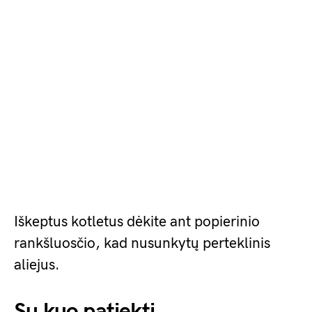
Iškeptus kotletus dėkite ant popierinio
rankšluosčio, kad nusunkytų perteklinis
aliejus.
Su kuo patiekti