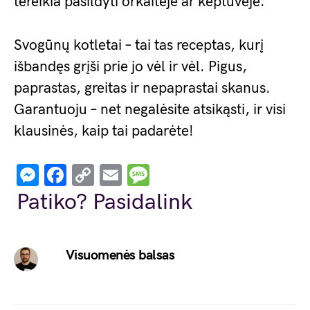
tereikia pašildyti orkaitėje ar keptuvėje.
Svogūnų kotletai – tai tas receptas, kurį
išbandęs grįši prie jo vėl ir vėl. Pigus,
paprastas, greitas ir nepaprastai skanus.
Garantuoju – net negalėsite atsikąsti, ir visi
klausinės, kaip tai padarėte!
Messenger
Facebook
Copy
Email
Message
Link
Patiko? Pasidalink
Visuomenės balsas