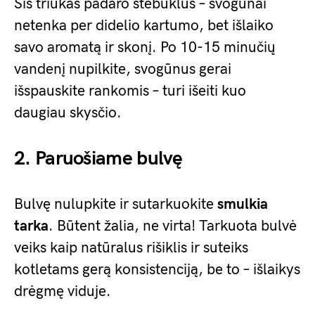
Šis triukas padaro stebuklus – svogūnai
netenka per didelio kartumo, bet išlaiko
savo aromatą ir skonį. Po 10-15 minučių
vandenį nupilkite, svogūnus gerai
išspauskite rankomis – turi išeiti kuo
daugiau skysčio.
2. Paruošiame bulvę
Bulvę nulupkite ir sutarkuokite
smulkia
tarka
. Būtent žalia, ne virta! Tarkuota bulvė
veiks kaip natūralus rišiklis ir suteiks
kotletams gerą konsistenciją, be to – išlaikys
drėgmę viduje.