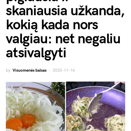
skaniausia užkanda,
kokią kada nors
valgiau: net negaliu
atsivalgyti
by
Visuomenės balsas
2025-11-16