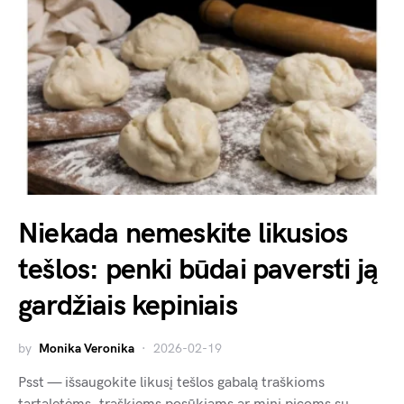
Niekada nemeskite likusios
tešlos: penki būdai paversti ją
gardžiais kepiniais
by
Monika Veronika
2026-02-19
Psst — išsaugokite likusį tešlos gabalą traškioms