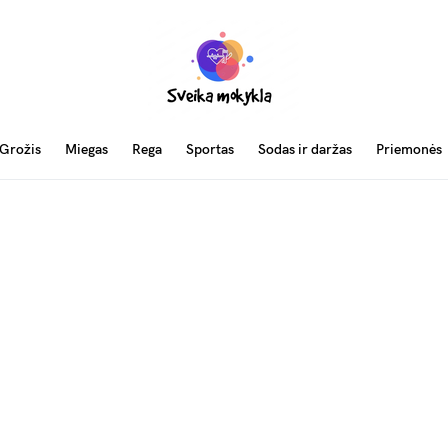
Grožis
Miegas
Rega
Sportas
Sodas ir daržas
Priemonės