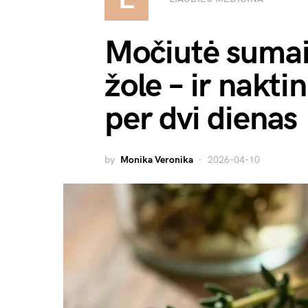
Močiutė sumaiš
žole – ir nakti
per dvi dienas
by
Monika Veronika
2026-04-10