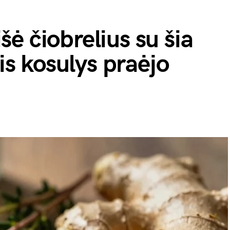
ė čiobrelius su šia
nis kosulys praėjo