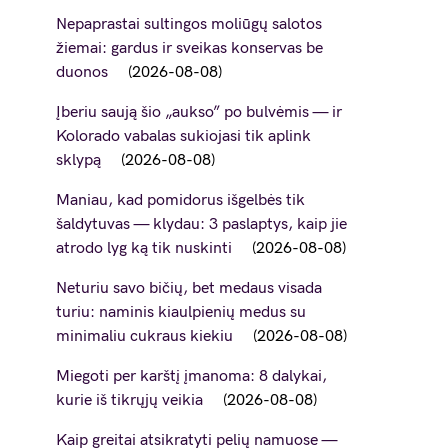
Nepaprastai sultingos moliūgų salotos
žiemai: gardus ir sveikas konservas be
duonos
2026-08-08
Įberiu saują šio „aukso” po bulvėmis — ir
Kolorado vabalas sukiojasi tik aplink
sklypą
2026-08-08
Maniau, kad pomidorus išgelbės tik
šaldytuvas — klydau: 3 paslaptys, kaip jie
atrodo lyg ką tik nuskinti
2026-08-08
Neturiu savo bičių, bet medaus visada
turiu: naminis kiaulpienių medus su
minimaliu cukraus kiekiu
2026-08-08
Miegoti per karštį įmanoma: 8 dalykai,
kurie iš tikrųjų veikia
2026-08-08
Kaip greitai atsikratyti pelių namuose —