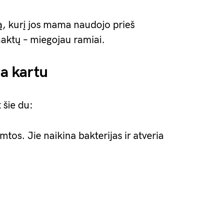
ą, kurį jos mama naudojo prieš
aktų – miegojau ramiai.
ia kartu
 šie du:
amtos. Jie naikina bakterijas ir atveria