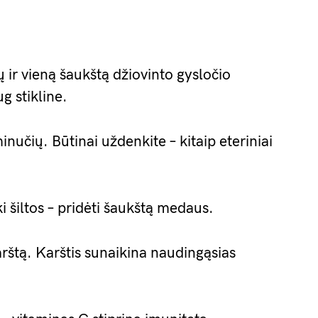
ų ir vieną šaukštą džiovinto gysločio
g stikline.
nučių. Būtinai uždenkite – kitaip eteriniai
i šiltos – pridėti šaukštą medaus.
arštą. Karštis sunaikina naudingąsias