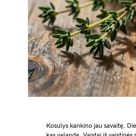
Kosulys kankino jau savaitę. Di
kas valandą. Vaistai iš vaistin