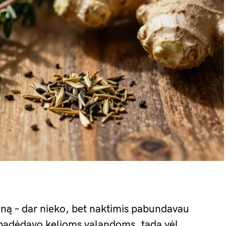
eną – dar nieko, bet naktimis pabundavau
ės padėdavo kelioms valandoms, tada vėl