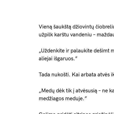
Vieną šaukštą džiovintų čiobreli
užpilk karštu vandeniu – maždau
„Uždenkite ir palaukite dešimt mi
aliejai išgaruos.”
Tada nukošti. Kai arbata atvės ik
„Medų dėk tik į atvėsusią – ne k
medžiagos meduje.”