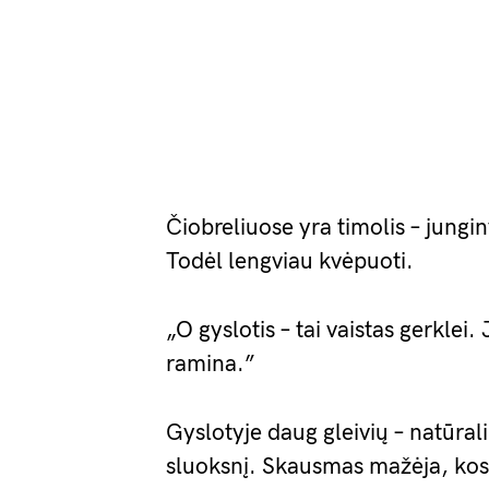
Čiobreliuose yra timolis – jungin
Todėl lengviau kvėpuoti.
„O gyslotis – tai vaistas gerklei.
ramina.”
Gyslotyje daug gleivių – natūral
sluoksnį. Skausmas mažėja, kos