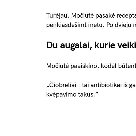
Turėjau. Močiutė pasakė recept
penkiasdešimt metų. Po dviejų n
Du augalai, kurie veik
Močiutė paaiškino, kodėl būtent
„Čiobreliai – tai antibiotikai iš g
kvėpavimo takus.”