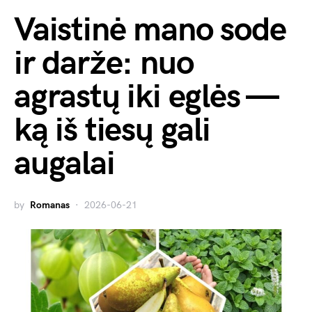
Vaistinė mano sode
ir darže: nuo
agrastų iki eglės —
ką iš tiesų gali
augalai
by
Romanas
2026-06-21