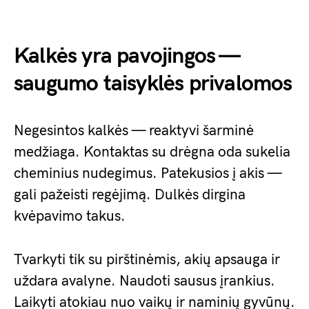
Kalkės yra pavojingos —
saugumo taisyklės privalomos
Negesintos kalkės — reaktyvi šarminė
medžiaga. Kontaktas su drėgna oda sukelia
cheminius nudegimus. Patekusios į akis —
gali pažeisti regėjimą. Dulkės dirgina
kvėpavimo takus.
Tvarkyti tik su pirštinėmis, akių apsauga ir
uždara avalyne. Naudoti sausus įrankius.
Laikyti atokiau nuo vaikų ir naminių gyvūnų.