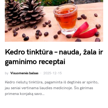
Kedro tinktūra – nauda, žala ir
gaminimo receptai
by
Visuomenės balsas
2025-12-15
Kedro riešutų tinktūra, pagaminta iš degtinės ar spirito,
jau seniai vertinama liaudies medicinoje. Šis gėrimas
primena konjaką savo…