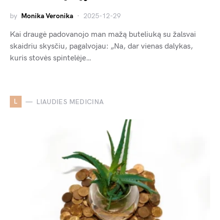
by
Monika Veronika
2025-12-29
Kai draugė padovanojo man mažą buteliuką su žalsvai
skaidriu skysčiu, pagalvojau: „Na, dar vienas dalykas,
kuris stovės spintelėje…
L
LIAUDIES MEDICINA