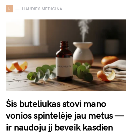
L
LIAUDIES MEDICINA
Šis buteliukas stovi mano
vonios spintelėje jau metus —
ir naudoju jį beveik kasdien