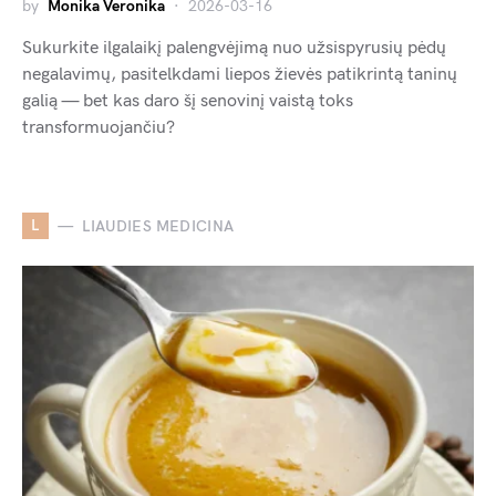
by
Monika Veronika
2026-03-16
Sukurkite ilgalaikį palengvėjimą nuo užsispyrusių pėdų
negalavimų, pasitelkdami liepos žievės patikrintą taninų
galią — bet kas daro šį senovinį vaistą toks
transformuojančiu?
L
LIAUDIES MEDICINA