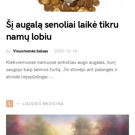
Šį augalą senoliai laikė tikru
namų lobiu
by
Visuomenės balsas
2025-12-16
Kiekviemuose namuose anksčiau augo augalas, kurį
saugojo kaip šeimos turtą. Jis stovėjo ant palangės ir
atrodė neįspūdingai –…
L
LIAUDIES MEDICINA