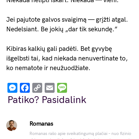
Niekada nelipti iškart. Niekada — vieni.
Jei pajutote galvos svaigimą — grįžti atgal.
Nedelsiant. Be jokių „dar tik sekundę.”
Kibiras kalkių gali padėti. Bet gyvybę
išgelbsti tai, kad niekada nenuvertinate to,
ko nematote ir neužuodžiate.
Messenger
Facebook
Copy
Email
Message
Link
Patiko? Pasidalink
Romanas
Romanas rašo apie sveikatingumą plačiai – nuo fizinio