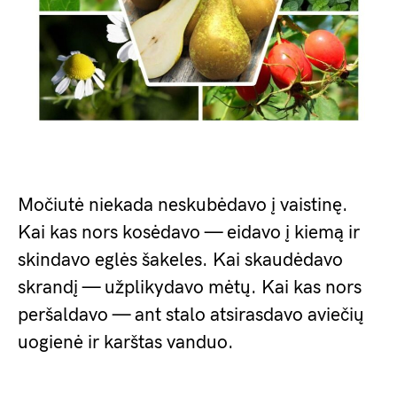
Močiutė niekada neskubėdavo į vaistinę.
Kai kas nors kosėdavo — eidavo į kiemą ir
skindavo eglės šakeles. Kai skaudėdavo
skrandį — užplikydavo mėtų. Kai kas nors
peršaldavo — ant stalo atsirasdavo aviečių
uogienė ir karštas vanduo.