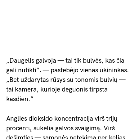
„Daugelis galvoja — tai tik bulvės, kas čia
gali nutikti”, — pastebėjo vienas ūkininkas.
„Bet uždarytas rūsys su tonomis bulvių —
tai kamera, kurioje deguonis tirpsta
kasdien.”
Anglies dioksido koncentracija virš trijų
procentų sukelia galvos svaigimą. Virš
dešimties — sąmonės netekimą per kelias