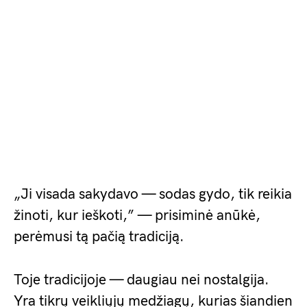
„Ji visada sakydavo — sodas gydo, tik reikia
žinoti, kur ieškoti,” — prisiminė anūkė,
perėmusi tą pačią tradiciją.
Toje tradicijoje — daugiau nei nostalgija.
Yra tikrų veikliųjų medžiagų, kurias šiandien