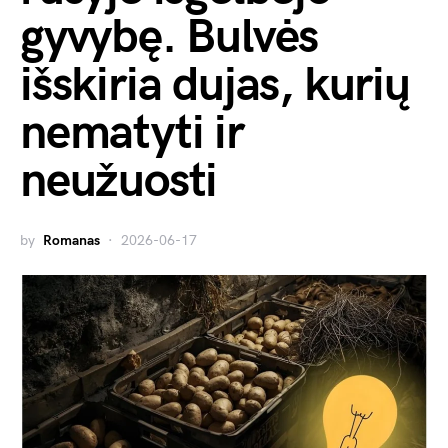
gyvybę. Bulvės
išskiria dujas, kurių
nematyti ir
neužuosti
by
Romanas
2026-06-17