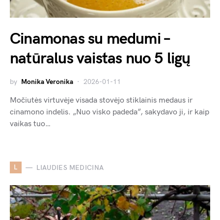
Cinamonas su medumi –
natūralus vaistas nuo 5 ligų
by
Monika Veronika
2026-01-11
Močiutės virtuvėje visada stovėjo stiklainis medaus ir
cinamono indelis. „Nuo visko padeda”, sakydavo ji, ir kaip
vaikas tuo…
L
LIAUDIES MEDICINA