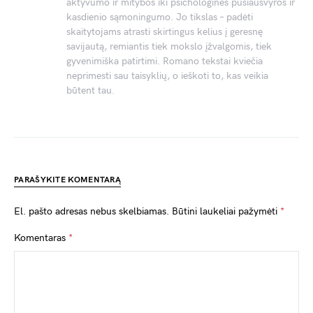
aktyvumo ir mitybos iki psichologinės pusiausvyros ir
kasdienio sąmoningumo. Jo tikslas – padėti
skaitytojams atrasti skirtingus kelius į geresnę
savijautą, remiantis tiek mokslo įžvalgomis, tiek
gyvenimiška patirtimi. Romano tekstai kviečia
neprimesti sau taisyklių, o ieškoti to, kas veikia
būtent tau.
PARAŠYKITE KOMENTARĄ
El. pašto adresas nebus skelbiamas.
Būtini laukeliai pažymėti
*
Komentaras
*