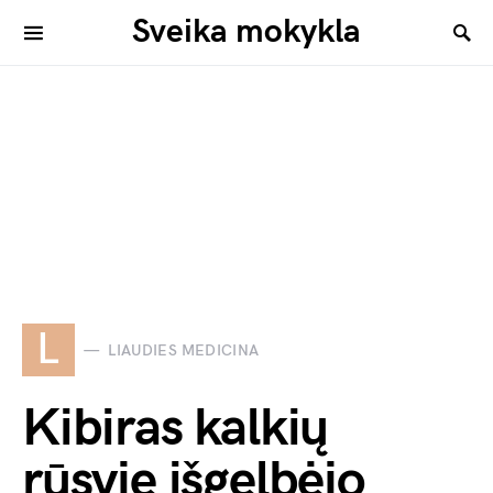
Sveika mokykla
L
LIAUDIES MEDICINA
Kibiras kalkių
rūsyje išgelbėjo