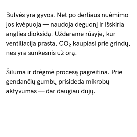
Bulvės yra gyvos. Net po derliaus nuėmimo
jos kvėpuoja — naudoja deguonį ir išskiria
anglies dioksidą. Uždarame rūsyje, kur
ventiliacija prasta, CO₂ kaupiasi prie grindų,
nes yra sunkesnis už orą.
Šiluma ir drėgmė procesą pagreitina. Prie
gendančių gumbų prisideda mikrobų
aktyvumas — dar daugiau dujų.