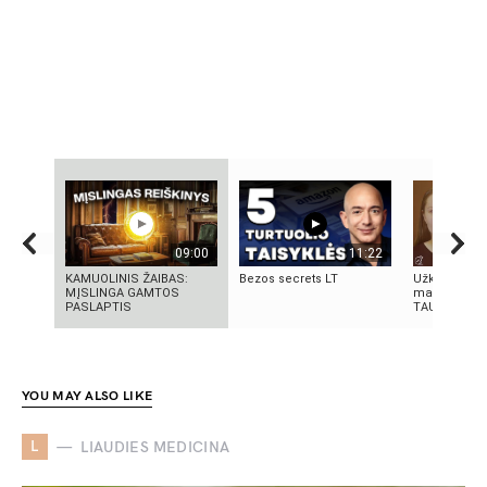
09:00
11:22
KAMUOLINIS ŽAIBAS:
Bezos secrets LT
Užkritę voka
MĮSLINGA GAMTOS
makiažo rec
PASLAPTIS
TAU!!! | Ma
YOU MAY ALSO LIKE
L
LIAUDIES MEDICINA