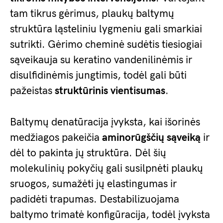
tam tikrus gėrimus, plaukų baltymų
struktūra ląsteliniu lygmeniu gali smarkiai
sutrikti. Gėrimo cheminė sudėtis tiesiogiai
sąveikauja su keratino vandenilinėmis ir
disulfidinėmis jungtimis, todėl gali būti
pažeistas
struktūrinis vientisumas
.
Baltymų denatūracija įvyksta, kai išorinės
medžiagos pakeičia
aminorūgščių sąveiką
ir
dėl to pakinta jų struktūra. Dėl šių
molekulinių pokyčių gali susilpnėti plaukų
sruogos, sumažėti jų elastingumas ir
padidėti trapumas. Destabilizuojama
baltymo trimatė konfigūracija, todėl įvyksta