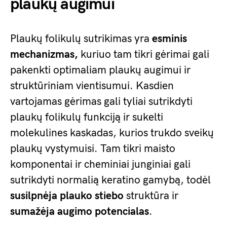
plaukų augimui
Plaukų folikulų sutrikimas yra
esminis
mechanizmas,
kuriuo tam tikri gėrimai gali
pakenkti optimaliam plaukų augimui ir
struktūriniam vientisumui. Kasdien
vartojamas gėrimas gali tyliai sutrikdyti
plaukų folikulų funkciją ir sukelti
molekulines kaskadas, kurios trukdo sveikų
plaukų vystymuisi. Tam tikri maisto
komponentai ir cheminiai junginiai gali
sutrikdyti normalią keratino gamybą, todėl
susilpnėja plauko stiebo
struktūra ir
sumažėja augimo potencialas
.