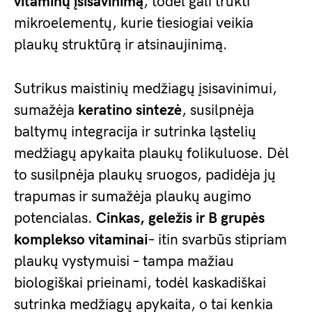
vitaminų įsisavinimą
, todėl gali trūkti
mikroelementų, kurie tiesiogiai veikia
plaukų struktūrą ir atsinaujinimą.
Sutrikus maistinių medžiagų įsisavinimui,
sumažėja
keratino sintezė
, susilpnėja
baltymų integracija ir sutrinka ląstelių
medžiagų apykaita plaukų folikuluose. Dėl
to susilpnėja plaukų sruogos, padidėja jų
trapumas ir sumažėja plaukų augimo
potencialas.
Cinkas, geležis ir B grupės
komplekso vitaminai
– itin svarbūs stipriam
plaukų vystymuisi – tampa mažiau
biologiškai prieinami, todėl kaskadiškai
sutrinka medžiagų apykaita, o tai kenkia