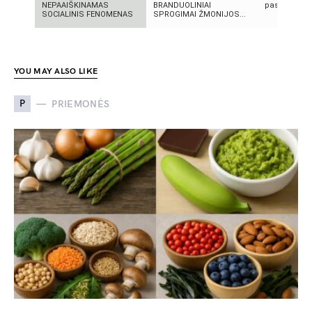
NEPAAIŠKINAMAS
BRANDUOLINIAI
pasirinkimo
SOCIALINIS FENOMENAS
SPROGIMAI ŽMONIJOS...
YOU MAY ALSO LIKE
P
PRIEMONĖS