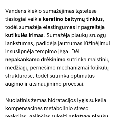
Vandens kiekio sumažėjimas ląstelėse
tiesiogiai veikia
keratino baltymų tinklus
,
todėl sumažėja elastingumas ir pagreitėja
kutikulės irimas
. Sumažėja plaukų sruogų
lankstumas, padidėja jautrumas lūžinėjimui
ir susilpnėja tempimo jėga. Dėl
nepakankamo drėkinimo
sutrinka maistinių
medžiagų pernešimo mechanizmai folikulų
struktūrose, todėl sutrinka optimalūs
augimo ir atsinaujinimo procesai.
Nuolatinis žemas hidratacijos lygis sukelia
kompensacines metabolinio streso
reakcijas, galinčias sukelti
ankstyvą plaukų