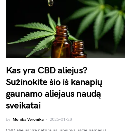
Kas yra CBD aliejus?
Sužinokite šio iš kanapių
gaunamo aliejaus naudą
sveikatai
by
Monika Veronika
2025-01-28
CBD aliejus yra natūralus junginys, išgaunamas iš