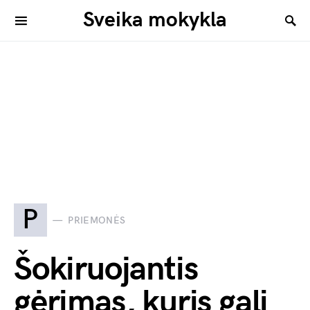
Sveika mokykla
P
PRIEMONĖS
Šokiruojantis
gėrimas, kuris gali