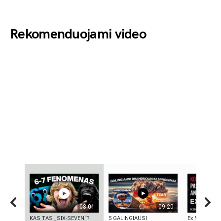
Rekomenduojami video
08:01
09:20
KAS TAS „SIX-SEVEN“?
5 GALINGIAUSI
Ex Machina: 