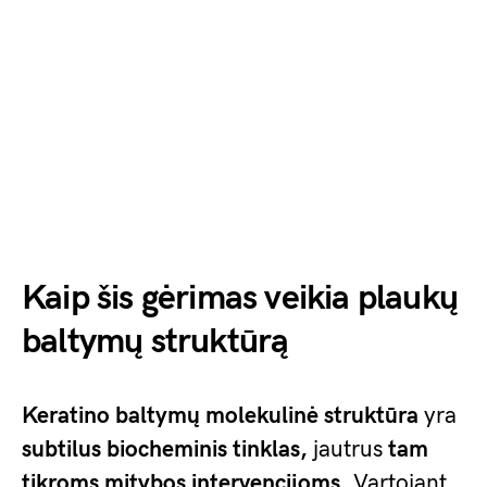
Kaip šis gėrimas veikia plaukų
baltymų struktūrą
Keratino baltymų
molekulinė struktūra
yra
subtilus biocheminis tinklas,
jautrus
tam
tikroms mitybos intervencijoms
. Vartojant