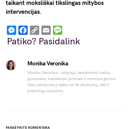
taikant moksliškai tikslingas mitybos
intervencijas
.
Messenger
Facebook
Copy
Email
Message
Link
Patiko? Pasidalink
Monika Veronika
Monika Veronika – rašytoja, besidominti sveika
gyvensena, kasdieniais įpročiais ir emocine gerove.
Savo tekstuose ji ieško ne tik atsakymų, bet ir
prasmingų klausimų.
PARAŠYKITE KOMENTARĄ