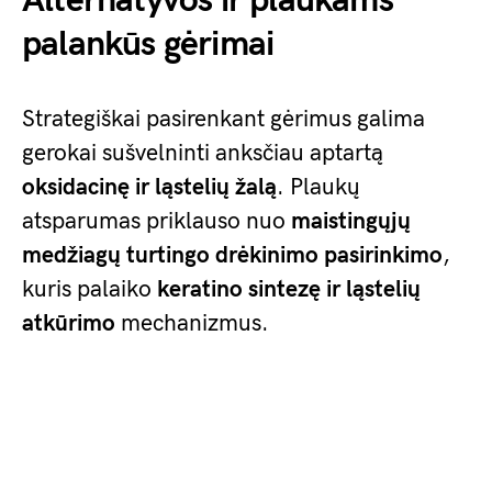
Alternatyvos ir plaukams
palankūs gėrimai
Strategiškai pasirenkant gėrimus galima
gerokai sušvelninti anksčiau aptartą
oksidacinę ir ląstelių žalą
. Plaukų
atsparumas priklauso nuo
maistingųjų
medžiagų turtingo drėkinimo pasirinkimo
,
kuris palaiko
keratino sintezę ir ląstelių
atkūrimo
mechanizmus.