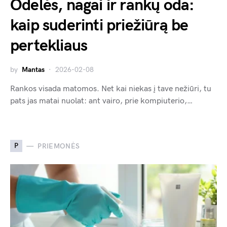
Odelės, nagai ir rankų oda:
kaip suderinti priežiūrą be
pertekliaus
by
Mantas
2026-02-08
Rankos visada matomos. Net kai niekas į tave nežiūri, tu
pats jas matai nuolat: ant vairo, prie kompiuterio,…
P
PRIEMONĖS