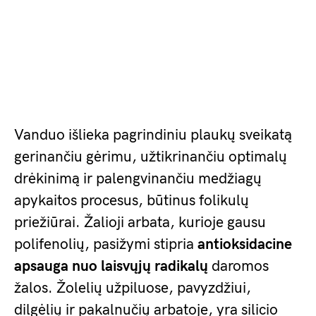
Vanduo išlieka pagrindiniu plaukų sveikatą
gerinančiu gėrimu, užtikrinančiu optimalų
drėkinimą ir palengvinančiu medžiagų
apykaitos procesus, būtinus folikulų
priežiūrai. Žalioji arbata, kurioje gausu
polifenolių, pasižymi stipria
antioksidacine
apsauga nuo laisvųjų radikalų
daromos
žalos. Žolelių užpiluose, pavyzdžiui,
dilgėlių ir pakalnučių arbatoje, yra silicio