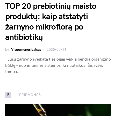
TOP 20 prebiotinių maisto
produktų: kaip atstatyti
žarnyno mikroflorą po
antibiotikų
by
Visuomenės balsas
2025-05-14
Jūsų žarnyno sveikata tiesiogiai veikia bendrą organizmo
būklę – nuo imuninės sistemos iki nuotaikos. Šis ryšys
tampa…
P
PRIEMONĖS