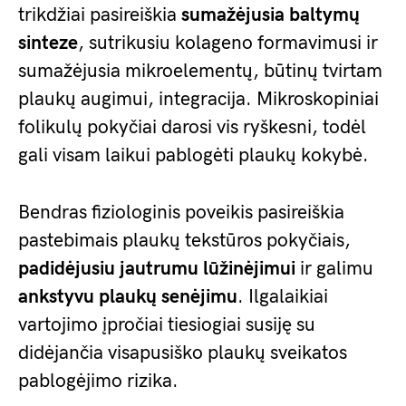
trikdžiai pasireiškia
sumažėjusia baltymų
sinteze
, sutrikusiu kolageno formavimusi ir
sumažėjusia mikroelementų, būtinų tvirtam
plaukų augimui, integracija. Mikroskopiniai
folikulų pokyčiai darosi vis ryškesni, todėl
gali visam laikui pablogėti plaukų kokybė.
Bendras fiziologinis poveikis pasireiškia
pastebimais plaukų tekstūros pokyčiais,
padidėjusiu jautrumu lūžinėjimui
ir galimu
ankstyvu plaukų senėjimu
. Ilgalaikiai
vartojimo įpročiai tiesiogiai susiję su
didėjančia visapusiško plaukų sveikatos
pablogėjimo rizika.