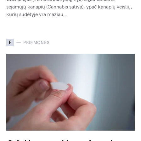
sėjamųjų kanapių (Cannabis sativa), ypač kanapių veislių,
kurių sudėtyje yra mažiau…
P
PRIEMONĖS