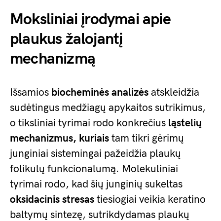
Moksliniai įrodymai apie
plaukus žalojantį
mechanizmą
Išsamios
biocheminės analizės
atskleidžia
sudėtingus medžiagų apykaitos sutrikimus,
o tiksliniai tyrimai rodo konkrečius
ląstelių
mechanizmus, kuriais
tam tikri gėrimų
junginiai sistemingai pažeidžia plaukų
folikulų funkcionalumą. Molekuliniai
tyrimai rodo, kad šių junginių sukeltas
oksidacinis stresas
tiesiogiai veikia keratino
baltymų sintezę, sutrikdydamas plaukų