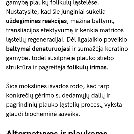
gamybą plaukų folikulų ląstelėse.
Nustatysite, kad šie junginiai sukelia
uždegimines reakcijas
, mažina baltymų
transliacijos efektyvumą ir kenkia matricos
ląstelių regeneracijai. Dėl ilgalaikio poveikio
baltymai denatūruojasi
ir sumažėja keratino
gamyba, todėl susilpnėja plauko stiebo
struktūra ir pagreitėja
folikulų irimas
.
Šios mokslinės išvados rodo, kad tarp
konkrečių gėrimo sudedamųjų dalių ir
pagrindinių plauko ląstelių procesų vyksta
glaudi biocheminė sąveika.