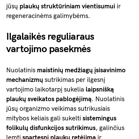
jūsų
plaukų struktūriniam vientisumui
ir
regeneracinėms galimybėms.
Ilgalaikės reguliaraus
vartojimo pasekmės
Nuolatinis
maistinių medžiagų įsisavinimo
mechanizmų
sutrikimas per ilgesnį
vartojimo laikotarpį sukelia
laipsnišką
plaukų sveikatos pablogėjimą
. Nuolatinis
jūsų organizmo veikimas sutrikusiais
mitybos keliais gali sukelti
sistemingus
folikulų disfunkcijos sutrikimus
, galinčius
lemti
spartesnį plaukų retėjimą
ir