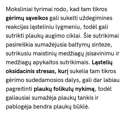
Moksliniai tyrimai rodo, kad tam tikros
gėrimų sąveikos
gali sukelti uždegimines
reakcijas ląsteliniu lygmeniu, todėl gali
sutrikti plaukų augimo ciklai. Šie sutrikimai
pasireiškia sumažėjusia baltymų sinteze,
sutrikusiu maistinių medžiagų įsisavinimu ir
medžiagų apykaitos sutrikimais.
Ląstelių
oksidacinis stresas, kurį
sukelia tam tikros
gėrimo sudedamosios dalys, gali dar labiau
pagreitinti
plaukų folikulų nykimą
, todėl
galiausiai sumažėja plaukų tankis ir
pablogėja bendra plaukų būklė.