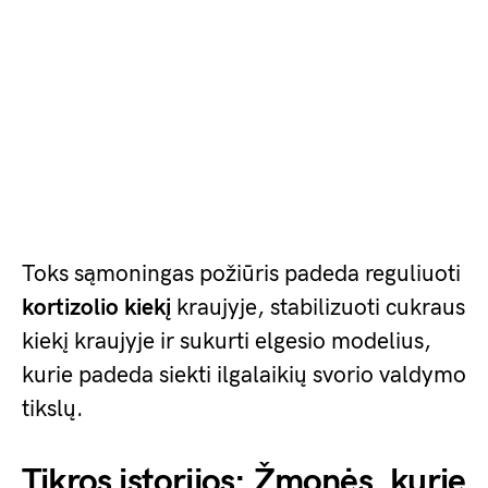
Toks sąmoningas požiūris padeda reguliuoti
kortizolio kiekį
kraujyje, stabilizuoti cukraus
kiekį kraujyje ir sukurti elgesio modelius,
kurie padeda siekti ilgalaikių svorio valdymo
tikslų.
Tikros istorijos: Žmonės, kurie