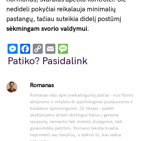
nedideli pokyčiai reikalauja minimalių
pastangų, tačiau suteikia didelį postūmį
sėkmingam svorio valdymui
.
Messenger
Facebook
Copy
Email
Message
Link
Patiko? Pasidalink
Romanas
Romanas rašo apie sveikatingumą plačiai – nuo fizinio
aktyvumo ir mitybos iki psichologinės pusiausvyros ir
kasdienio sąmoningumo. Jo tikslas – padėti
skaitytojams atrasti skirtingus kelius į geresnę
savijautą, remiantis tiek mokslo įžvalgomis, tiek
gyvenimiška patirtimi. Romano tekstai kviečia
neprimesti sau taisyklių, o ieškoti to, kas veikia