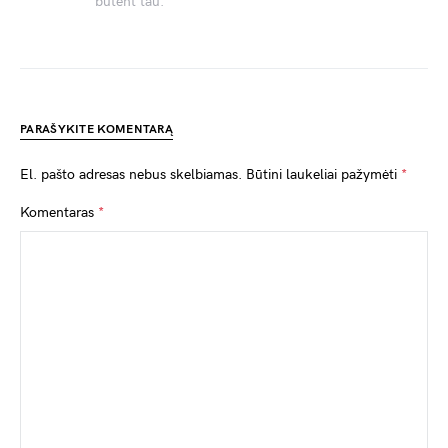
būtent tau.
PARAŠYKITE KOMENTARĄ
El. pašto adresas nebus skelbiamas.
Būtini laukeliai pažymėti
*
Komentaras
*