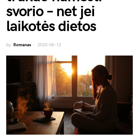
svorio – net jei
laikotės dietos
by
Romanas
2025-06-12