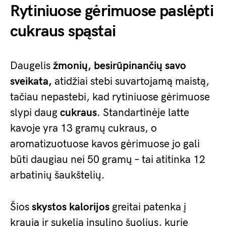
Rytiniuose gėrimuose paslėpti
cukraus spąstai
Daugelis
žmonių, besirūpinančių savo
sveikata,
atidžiai stebi suvartojamą maistą,
tačiau nepastebi, kad rytiniuose gėrimuose
slypi daug
cukraus
. Standartinėje latte
kavoje yra 13 gramų cukraus, o
aromatizuotuose kavos gėrimuose jo gali
būti daugiau nei 50 gramų – tai atitinka 12
arbatinių šaukštelių.
Šios
skystos kalorijos
greitai patenka į
kraują ir sukelia insulino šuolius, kurie