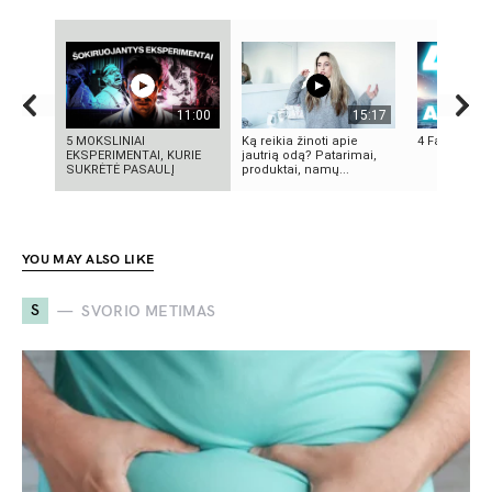
11:00
15:17
5 MOKSLINIAI
Ką reikia žinoti apie
4 Faktai apie
EKSPERIMENTAI, KURIE
jautrią odą? Patarimai,
SUKRĖTĖ PASAULĮ
produktai, namų...
YOU MAY ALSO LIKE
S
SVORIO METIMAS