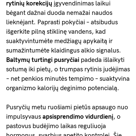
rytinių korekcijų
įgyvendinimas laikui
bėgant dažnai duoda nemažai naudos
lieknėjant. Paprasti pokyčiai – atsibudus
išgerkite pilną stiklinę vandens, kad
suaktyvintumėte medžiagų apykaitą ir
sumažintumėte klaidingus alkio signalus.
Baltymų turtingi pusryčiai
padeda išlaikyti
sotumą iki pietų, o trumpas rytinis judėjimas
– net penkios minutės tempimo – suaktyvina
organizmo kalorijų deginimo potencialą.
Pusryčių metu ruošiami pietūs apsaugo nuo
impulsyvaus
apsisprendimo vidurdienį
, o
pastovus budėjimo laikas reguliuoja
hormonus, svarbius apetito kontrolei. Šie