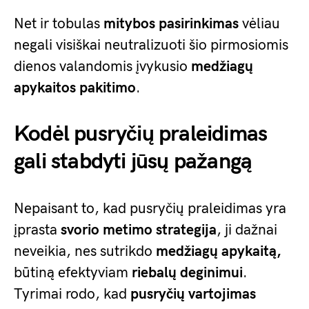
Net ir tobulas
mitybos pasirinkimas
vėliau
negali visiškai neutralizuoti šio pirmosiomis
dienos valandomis įvykusio
medžiagų
apykaitos pakitimo
.
Kodėl pusryčių praleidimas
gali stabdyti jūsų pažangą
Nepaisant to, kad pusryčių praleidimas yra
įprasta
svorio metimo strategija
, ji dažnai
neveikia, nes sutrikdo
medžiagų apykaitą,
būtiną efektyviam
riebalų deginimui
.
Tyrimai rodo, kad
pusryčių vartojimas