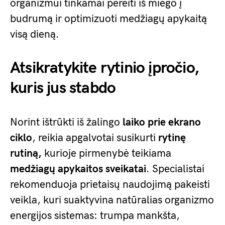
organizmui tinkamai pereiti iš miego į
budrumą ir optimizuoti medžiagų apykaitą
visą dieną.
Atsikratykite rytinio įpročio,
kuris jus stabdo
Norint ištrūkti iš žalingo
laiko prie ekrano
ciklo
, reikia apgalvotai susikurti
rytinę
rutiną,
kurioje pirmenybė teikiama
medžiagų apykaitos sveikatai
. Specialistai
rekomenduoja prietaisų naudojimą pakeisti
veikla, kuri suaktyvina natūralias organizmo
energijos sistemas: trumpa mankšta,