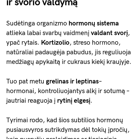
ir svorio valdymą
Sudėtinga organizmo
hormonų sistema
atlieka labai svarbų vaidmenį
valdant svorį
,
ypač rytais.
Kortizolio
, streso hormono,
natūraliai padaugėja pabudus, jis reguliuoja
medžiagų apykaitą ir cukraus kiekį kraujyje.
Tuo pat metu
grelinas ir leptinas
–
hormonai, kontroliuojantys alkį ir sotumą –
jautriai reaguoja į
rytinį elgesį
.
Tyrimai rodo, kad šios subtilios hormonų
pusiausvyros sutrikdymas dėl tokių įpročių,