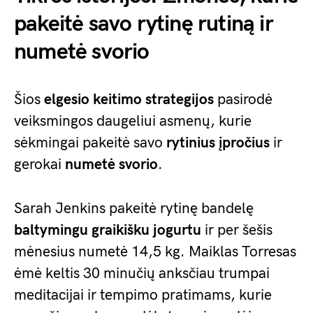
pakeitė savo rytinę rutiną ir
numetė svorio
Šios
elgesio keitimo strategijos
pasirodė
veiksmingos daugeliui asmenų, kurie
sėkmingai pakeitė savo
rytinius įpročius
ir
gerokai
numetė svorio
.
Sarah Jenkins pakeitė rytinę bandelę
baltymingu graikišku jogurtu
ir per šešis
mėnesius numetė 14,5 kg. Maiklas Torresas
ėmė keltis 30 minučių anksčiau trumpai
meditacijai ir tempimo pratimams, kurie