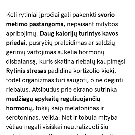
Keli rytiniai įpročiai gali pakenkti
svorio
metimo pastangoms,
nepaisant mitybos
apribojimų.
Daug kalorijų turintys kavos
priedai
, pusryčių praleidimas ar saldžių
gėrimų vartojimas sukelia hormonų
disbalansą, kuris skatina riebalų kaupimąsi.
Rytinis stresas
padidina kortizolio kiekį,
todėl organizmas turi saugoti, o ne deginti
riebalus. Atsibudus prie ekrano sutrinka
medžiagų apykaitą reguliuojančių
hormonų,
tokių kaip melatoninas ir
serotoninas, veikla. Net ir tobula mityba
vėliau negali visiškai neutralizuoti šių