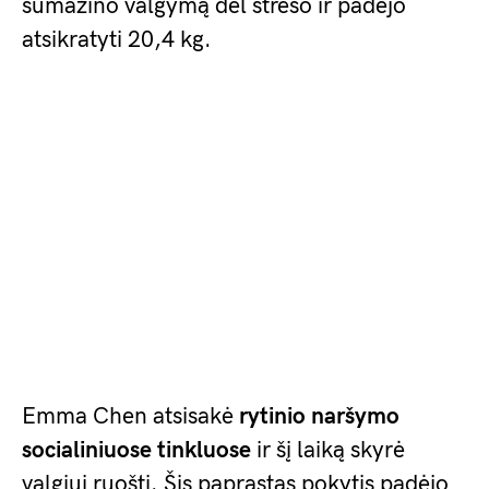
sumažino valgymą dėl streso ir padėjo
atsikratyti 20,4 kg.
Emma Chen atsisakė
rytinio naršymo
socialiniuose tinkluose
ir šį laiką skyrė
valgiui ruošti. Šis paprastas pokytis padėjo