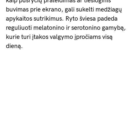
kaip pusryčių praleidimas ar tiesioginis
buvimas prie ekrano, gali sukelti medžiagų
apykaitos sutrikimus. Ryto šviesa padeda
reguliuoti melatonino ir serotonino gamybą,
kurie turi įtakos valgymo įpročiams visą
dieną.