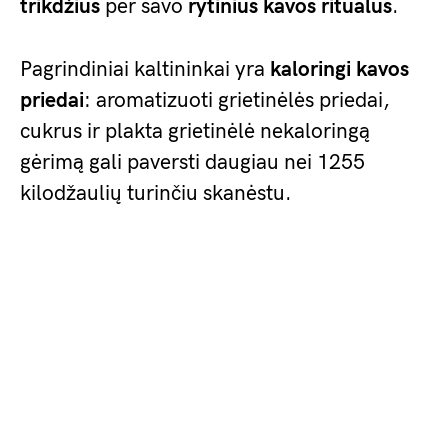
trikdžius
per savo
rytinius kavos ritualus
.
Pagrindiniai kaltininkai yra
kaloringi kavos
priedai
: aromatizuoti grietinėlės priedai,
cukrus ir plakta grietinėlė nekaloringą
gėrimą gali paversti daugiau nei 1255
kilodžaulių turinčiu skanėstu.