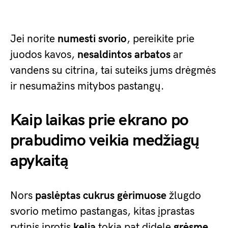
Jei norite
numesti svorio
, pereikite prie
juodos kavos,
nesaldintos arbatos
ar
vandens su citrina, tai suteiks jums drėgmės
ir nesumažins mitybos pastangų.
Kaip laikas prie ekrano po
prabudimo veikia medžiagų
apykaitą
Nors
paslėptas cukrus gėrimuose
žlugdo
svorio metimo pastangas, kitas įprastas
rytinis įprotis
kelia
tokią pat didelę
grėsmę