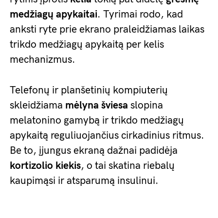
medžiagų apykaitai
. Tyrimai rodo, kad
anksti ryte prie ekrano praleidžiamas laikas
trikdo medžiagų apykaitą per kelis
mechanizmus.
Telefonų ir planšetinių kompiuterių
skleidžiama
mėlyna šviesa
slopina
melatonino gamybą ir trikdo medžiagų
apykaitą reguliuojančius cirkadinius ritmus.
Be to, įjungus ekraną dažnai padidėja
kortizolio kiekis
, o tai skatina riebalų
kaupimąsi ir atsparumą insulinui.