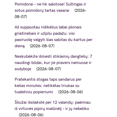
Pomidorai – ne tik salotose! Sultingas ir
sotus pomidorų tartas vasarai
2026-
08-07
Aš supjaustau ridikėlius labai plonais
griežinėliais ir užpilu padažu: visi
pasiruošę valgyti šias salotas du kartus per
dieną
2026-08-07
Neskubėkite išmesti stiklainių dangtelių: 7
naudingi būdai, kur jie pravers namuose ir
sodyboje
2026-08-07
Pratekantis stogas taps sandarus per
kelias minutes: netikėtas triukas su
tualetiniu popieriumi
2026-08-06
Šliužai išsilakstė per 12 valandų: paėmiau
iš virtuvės pipirų malūnėlį – ir jų nebeliko
2026-08-06