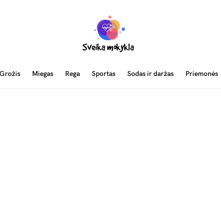
Grožis
Miegas
Rega
Sportas
Sodas ir daržas
Priemonės