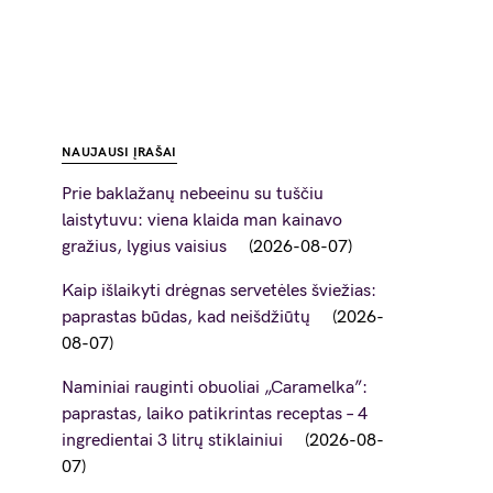
NAUJAUSI ĮRAŠAI
Prie baklažanų nebeeinu su tuščiu
laistytuvu: viena klaida man kainavo
gražius, lygius vaisius
2026-08-07
Kaip išlaikyti drėgnas servetėles šviežias:
paprastas būdas, kad neišdžiūtų
2026-
08-07
Naminiai rauginti obuoliai „Caramelka”:
paprastas, laiko patikrintas receptas – 4
ingredientai 3 litrų stiklainiui
2026-08-
07