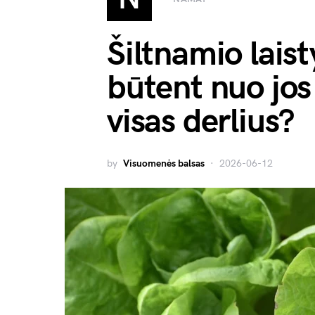
Šiltnamio lais
būtent nuo jos
visas derlius?
by
Visuomenės balsas
2026-06-12