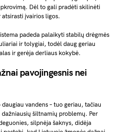
pkrovimą. Dėl to gali pradėti skilinėti
atsirasti įvairios ligos.
istema padeda palaikyti stabilų drėgmės
iariai ir tolygiai, todėl daug geriau
alas ir gerėja derliaus kokybė.
žnai pavojingesnis nei
daugiau vandens – tuo geriau, tačiau
a dažniausių šiltnamių problemų. Per
deguonies, silpnėja šaknys, didėja