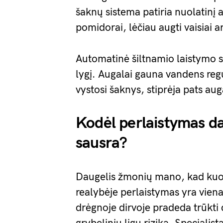
šaknų sistema patiria nuolatinį a
pomidorai, lėčiau augti vaisiai ar 
Automatinė šiltnamio laistymo s
lygį. Augalai gauna vandens regul
vystosi šaknys, stiprėja pats aug
Kodėl perlaistymas da
sausra?
Daugelis žmonių mano, kad kuo 
realybėje perlaistymas yra vien
drėgnoje dirvoje pradeda trūkti 