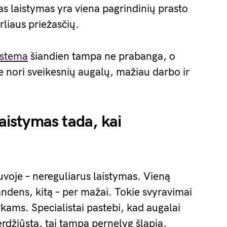
as laistymas yra viena pagrindinių prasto
liaus priežasčių.
istema
šiandien tampa ne prabanga, o
e nori sveikesnių augalų, mažiau darbo ir
laistymas tada, kai
voje – nereguliarus laistymas. Vieną
ndens, kitą – per mažai. Tokie svyravimai
ams. Specialistai pastebi, kad augalai
erdžiūsta, tai tampa pernelyg šlapia,