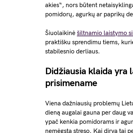
akies“, nors būtent netaisykling
pomidorų, agurkų ar paprikų der
Šiuolaikinė
šiltnamio laistymo s
praktišku sprendimu tiems, kuri
stabilesnio derliaus.
Didžiausia klaida yra 
prisimename
Viena dažniausių problemų Lietu
dieną augalai gauna per daug va
ypač kenkia pomidorams ir agurk
nemėgsta streso. Kai dirva tai p