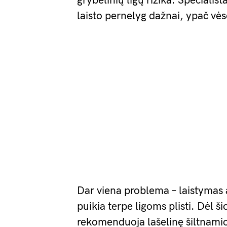
grybelinių ligų rizika. Specialis
laisto pernelyg dažnai, ypač vė
Dar viena problema – laistymas 
puikia terpe ligoms plisti. Dėl š
rekomenduoja lašelinę šiltnamio