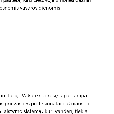
tai pastebi, kad Lietuvoje žmonės dažnai
sesnėmis vasaros dienomis.
ant lapų. Vakare sudrėkę lapai tampa
ios priežasties profesionalai dažniausiai
 laistymo sistemą, kuri vandenį tiekia