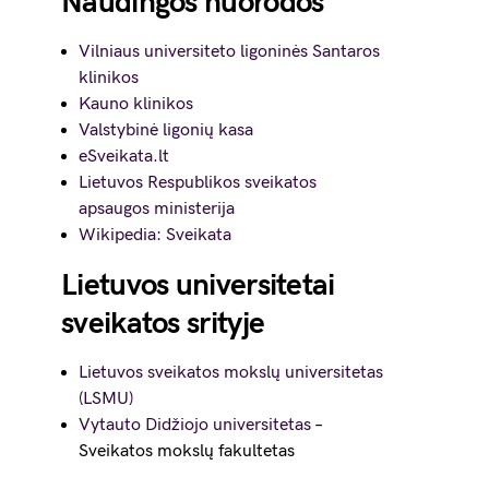
Naudingos nuorodos
Vilniaus universiteto ligoninės Santaros
klinikos
Kauno klinikos
Valstybinė ligonių kasa
eSveikata.lt
Lietuvos Respublikos sveikatos
apsaugos ministerija
Wikipedia: Sveikata
Lietuvos universitetai
sveikatos srityje
Lietuvos sveikatos mokslų universitetas
(LSMU)
Vytauto Didžiojo universitetas
–
Sveikatos mokslų fakultetas