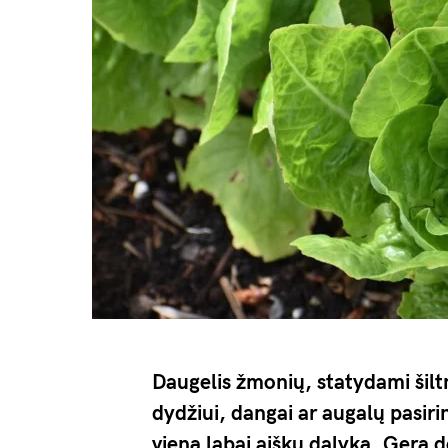
Daugelis žmonių, statydami šilt
dydžiui, dangai ar augalų pasiri
vieną labai aiškų dalyką. Gerą d