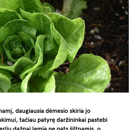
namį, daugiausia dėmesio skiria jo
nkimui, tačiau patyrę daržininkai pastebi
erlių dažnai lemia ne pats šiltnamis, o