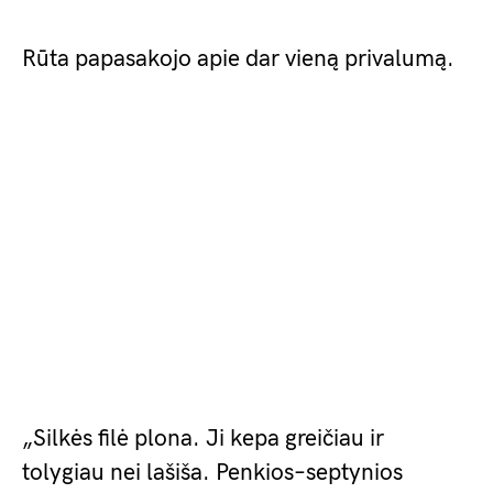
Rūta papasakojo apie dar vieną privalumą.
„Silkės filė plona. Ji kepa greičiau ir
tolygiau nei lašiša. Penkios–septynios