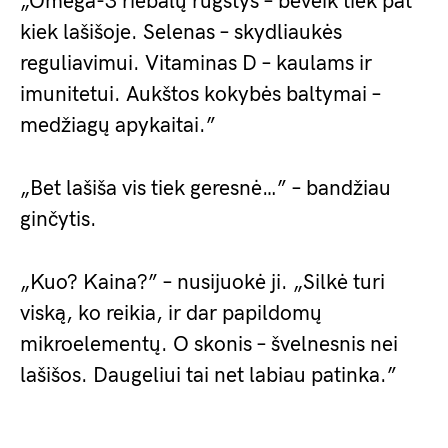
„Omega-3 riebalų rūgštys – beveik tiek pat
kiek lašišoje. Selenas – skydliaukės
reguliavimui. Vitaminas D – kaulams ir
imunitetui. Aukštos kokybės baltymai –
medžiagų apykaitai.”
„Bet lašiša vis tiek geresnė…” – bandžiau
ginčytis.
„Kuo? Kaina?” – nusijuokė ji. „Silkė turi
viską, ko reikia, ir dar papildomų
mikroelementų. O skonis – švelnesnis nei
lašišos. Daugeliui tai net labiau patinka.”