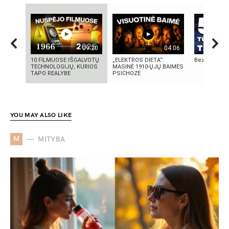
09:20
04:06
10 FILMUOSE IŠGALVOTŲ
„ELEKTROS DIETA“:
Bezos secre
TECHNOLOGIJŲ, KURIOS
MASINĖ 1910-ŲJŲ BAIMĖS
TAPO REALYBE
PSICHOZĖ
YOU MAY ALSO LIKE
M
MITYBA