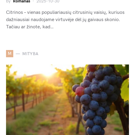
by
Romanas
2025-10-30
Citrinos – vienas populiariausių citrusinių vaisių, kuriuos
dažniausiai naudojame virtuvėje dėl jų gaivaus skonio.
Tačiau ar žinote, kad…
M
MITYBA