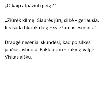
„O kaip atpažinti gerą?”
„Žiūrėk kilmę. Šiaurės jūrų silkė – geriausia.
Ir visada tikrink datą – šviežumas esminis.”
Draugė neseniai skundėsi, kad po silkės
jaučiasi ištinusi. Paklausiau – rūkytą valgė.
Viskas aišku.