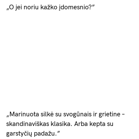
„O jei noriu kažko įdomesnio?”
„Marinuota silkė su svogūnais ir grietine –
skandinaviškas klasika. Arba kepta su
garstyčių padažu.”