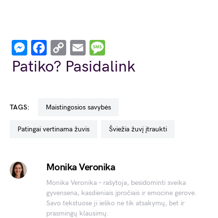
Messenger
Facebook
Copy
Email
Message
Link
Patiko? Pasidalink
TAGS:
maistingosios savybės
patingai vertinama žuvis
šviežia žuvį įtraukti
Monika Veronika
Monika Veronika – rašytoja, besidominti sveika
gyvensena, kasdieniais įpročiais ir emocine gerove.
Savo tekstuose ji ieško ne tik atsakymų, bet ir
prasmingų klausimų.