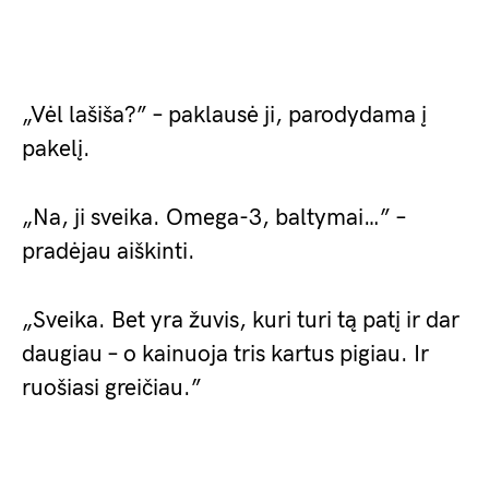
„Vėl lašiša?” – paklausė ji, parodydama į
pakelį.
„Na, ji sveika. Omega-3, baltymai…” –
pradėjau aiškinti.
„Sveika. Bet yra žuvis, kuri turi tą patį ir dar
daugiau – o kainuoja tris kartus pigiau. Ir
ruošiasi greičiau.”