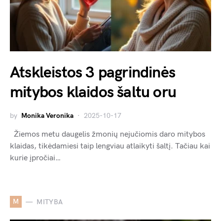
Atskleistos 3 pagrindinės
mitybos klaidos šaltu oru
by
Monika Veronika
2025-10-17
Žiemos metu daugelis žmonių nejučiomis daro mitybos
klaidas, tikėdamiesi taip lengviau atlaikyti šaltį. Tačiau kai
kurie įpročiai…
M
MITYBA