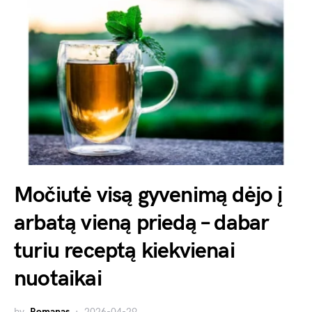
Močiutė visą gyvenimą dėjo į
arbatą vieną priedą – dabar
turiu receptą kiekvienai
nuotaikai
by
Romanas
2026-04-29