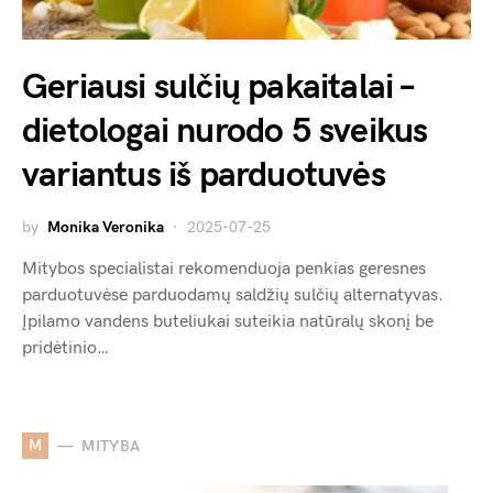
Geriausi sulčių pakaitalai –
dietologai nurodo 5 sveikus
variantus iš parduotuvės
by
Monika Veronika
2025-07-25
Mitybos specialistai rekomenduoja penkias geresnes
parduotuvėse parduodamų saldžių sulčių alternatyvas.
Įpilamo vandens buteliukai suteikia natūralų skonį be
pridėtinio…
M
MITYBA