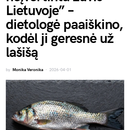
Lietuvoje” –
dietologė paaiškino,
kodėl ji geresnė už
lašišą
by
Monika Veronika
2026-04-01