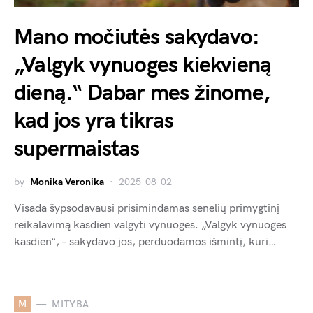
Mano močiutės sakydavo:
„Valgyk vynuoges kiekvieną
dieną.“ Dabar mes žinome,
kad jos yra tikras
supermaistas
by
Monika Veronika
2025-08-02
Visada šypsodavausi prisimindamas senelių primygtinį
reikalavimą kasdien valgyti vynuoges. „Valgyk vynuoges
kasdien“, – sakydavo jos, perduodamos išmintį, kuri…
M
MITYBA