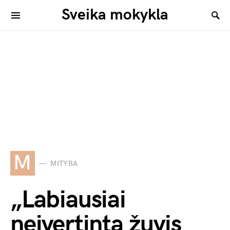
Sveika mokykla
M
MITYBA
„Labiausiai
neįvertinta žuvis