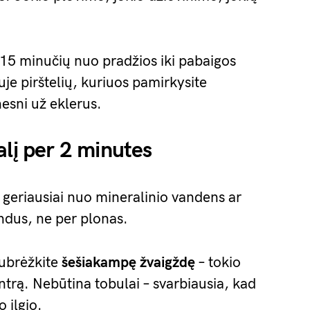
r 15 minučių nuo pradžios iki pabaigos
uje pirštelių, kuriuos pamirkysite
nesni už eklerus.
alį per 2 minutes
– geriausiai nuo mineralinio vandens ar
ndus, ne per plonas.
nubrėžkite
šešiakampę žvaigždę
– tokio
entrą. Nebūtina tobulai – svarbiausia, kad
 ilgio.