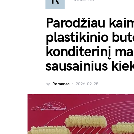
Parodžiau kaim
plastikinio but
konditerinį mai
sausainius kiek
by
Romanas
2026-02-25