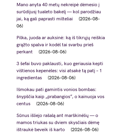
Mano anyta 40 metų nekreipė dėmesio į
surūdijusį tualeto bakelį — kol parodžiau
jai, ką gali paprasti milteliai
2026-08-
06
Pilka, juoda ar auksinė: ką iš tikrųjų reiškia
grąžto spalva ir kodėl tai svarbu prieš
perkant
2026-08-06
3 šefai buvo paklausti, kuo geriausia kepti
vištienos kepenėles: visi atsakė tą patį – 1
ingredientas
2026-08-06
Išmokau pati gamintis vonios bombas:
šnypščia kaip „prabangios”, o kainuoja vos
centus
2026-08-06
Sūnus išliejo rašalą ant marškinėlių — o
mamos triukas su dviem skysčiais dėmę
ištraukė beveik iš karto
2026-08-06