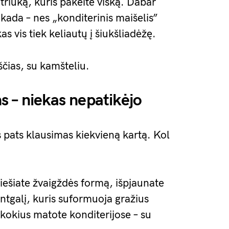
triuką, kuris pakeitė viską. Dabar
kada – nes „konditerinis maišelis”
as vis tiek keliautų į šiukšliadėžę.
uščias, su kamšteliu.
 – niekas nepatikėjo
as pats klausimas kiekvieną kartą. Kol
piešiate žvaigždės formą, išpjaunate
antgalį, kuris suformuoja gražius
kokius matote konditerijose – su