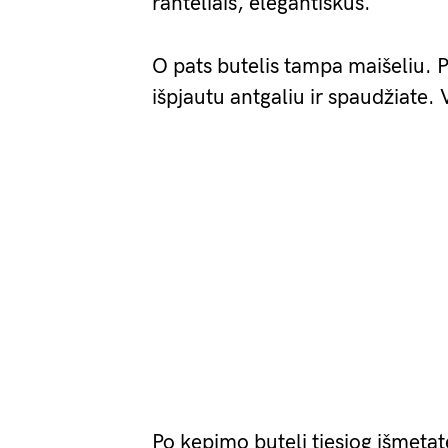
ranteliais, elegantiškus.
O pats butelis tampa maišeliu. P
išpjautu antgaliu ir spaudžiate. 
Po kepimo butelį tiesiog išmetat