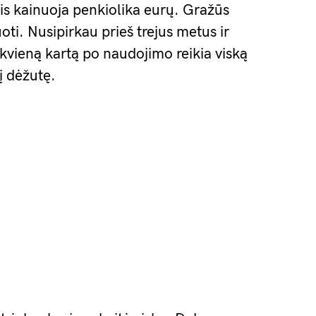
ais kainuoja penkiolika eurų. Gražūs
oti. Nusipirkau prieš trejus metus ir
kvieną kartą po naudojimo reikia viską
 į dėžutę.