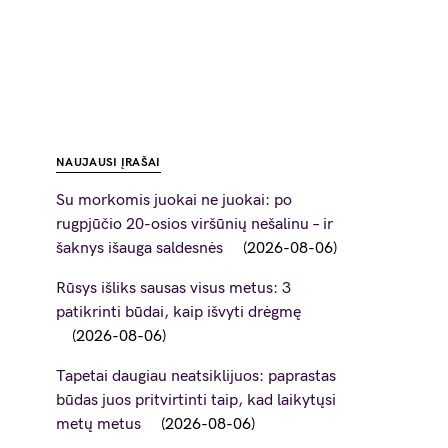
NAUJAUSI ĮRAŠAI
Su morkomis juokai ne juokai: po
rugpjūčio 20-osios viršūnių nešalinu – ir
šaknys išauga saldesnės
2026-08-06
Rūsys išliks sausas visus metus: 3
patikrinti būdai, kaip išvyti drėgmę
2026-08-06
Tapetai daugiau neatsiklijuos: paprastas
būdas juos pritvirtinti taip, kad laikytųsi
metų metus
2026-08-06