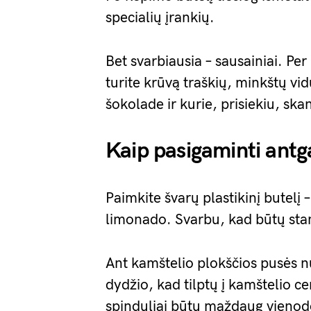
specialių įrankių.
Bet svarbiausia – sausainiai. Pe
turite krūvą traškių, minkštų vid
šokolade ir kurie, prisiekiu, ska
Kaip pasigaminti antg
Paimkite švarų plastikinį butelį 
limonado. Svarbu, kad būtų sta
Ant kamštelio plokščios pusės 
dydžio, kad tilptų į kamštelio c
spinduliai būtų maždaug vienodo