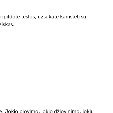
ripildote tešlos, užsukate kamštelį su
Viskas.
e. Jokio plovimo, jokio džiovinimo, jokių