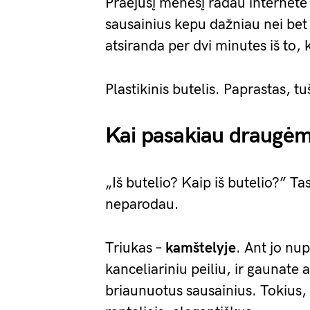
Praėjusį mėnesį radau internete 
sausainius kepu dažniau nei bet 
atsiranda per dvi minutes iš to, k
Plastikinis butelis. Paprastas, t
Kai pasakiau draugėms
„Iš butelio? Kaip iš butelio?” T
neparodau.
Triukas –
kamštelyje
. Ant jo nu
kanceliariniu peiliu, ir gaunate 
briaunuotus sausainius. Tokius, 