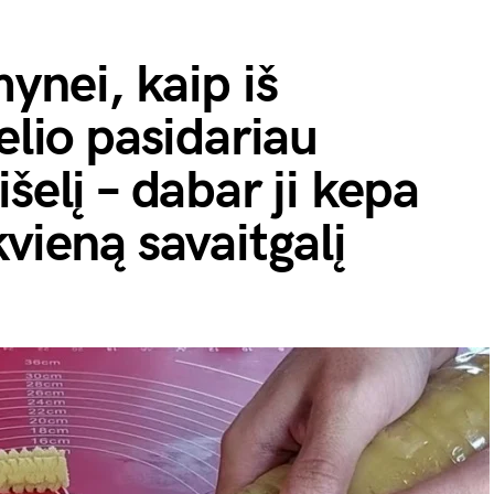
ynei, kaip iš
elio pasidariau
šelį – dabar ji kepa
vieną savaitgalį