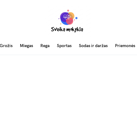
Grožis
Miegas
Rega
Sportas
Sodas ir daržas
Priemonės