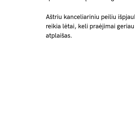
Aštriu kanceliariniu peiliu išpjau
reikia lėtai, keli praėjimai geria
atplaišas.