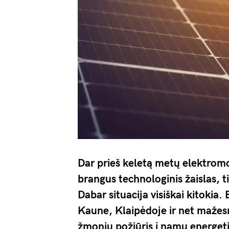
Dar prieš keletą metų elektromo
brangus technologinis žaislas, t
Dabar situacija visiškai kitokia.
Kaune, Klaipėdoje ir net mažesn
žmonių požiūris į namų energeti