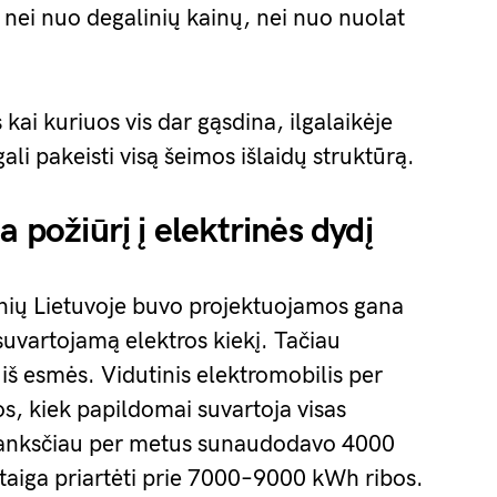
nei nuo degalinių kainų, nei nuo nuolat
s kai kuriuos vis dar gąsdina, ilgalaikėje
li pakeisti visą šeimos išlaidų struktūrą.
a požiūrį į elektrinės dydį
inių Lietuvoje buvo projektuojamos gana
suvartojamą elektros kiekį. Tačiau
 iš esmės. Vidutinis elektromobilis per
os, kiek papildomai suvartoja visas
 anksčiau per metus sunaudodavo 4000
 staiga priartėti prie 7000–9000 kWh ribos.