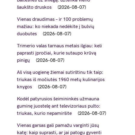
baltesnės už sniegą: užtenka vieno
šaukšto druskos
2026-08-07
Vienas draudimas – ir 100 problemų
mažiau: ko niekada nedėkite į bulvių
duobutes
2026-08-07
Trimerio valas tarnaus metais ilgiau: keli
paprasti įpročiai, kurie sutaupo krūvą
pinigų
2026-08-07
Aš visą uogienę žiemai sutirštinu tik taip:
triukas iš močiutės 1960 metų kulinarijos
knygos
2026-08-07
Kodėl patyrusios šeimininkės užmauna
guminę juostelę ant televizoriaus pulto:
triukas, kurio nepamiršite
2026-08-07
Vienas garsas gali pamažu varginti jūsų
katę: kaip suprasti, ar jai patogu gyventi