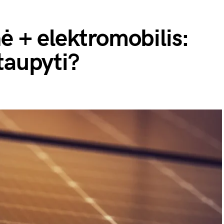
nė + elektromobilis:
taupyti?