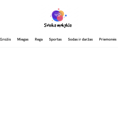
Grožis
Miegas
Rega
Sportas
Sodas ir daržas
Priemonės