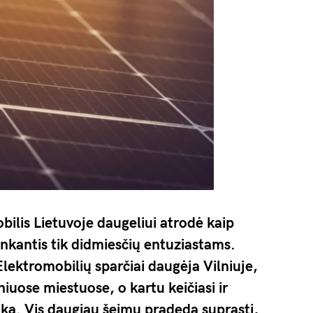
bilis Lietuvoje daugeliui atrodė kaip
inkantis tik didmiesčių entuziastams.
 Elektromobilių sparčiai daugėja Vilniuje,
iuose miestuose, o kartu keičiasi ir
ką. Vis daugiau šeimų pradeda suprasti,