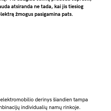
uda atsiranda ne tada, kai jis tiesiog
 elektrą žmogus pasigamina pats.
r elektromobilio derinys šiandien tampa
mbinacijų individualių namų rinkoje.