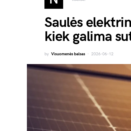
Saulės elektri
kiek galima su
by
Visuomenės balsas
2026-06-12