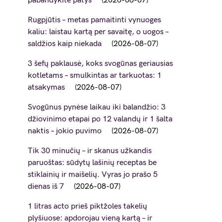
pabandykite patys
2026-08-07
Rugpjūtis – metas pamaitinti vynuoges
kaliu: laistau kartą per savaitę, o uogos –
saldžios kaip niekada
2026-08-07
3 šefų paklausė, koks svogūnas geriausias
kotletams – smulkintas ar tarkuotas: 1
atsakymas
2026-08-07
Svogūnus pynėse laikau iki balandžio: 3
džiovinimo etapai po 12 valandų ir 1 šalta
naktis – jokio puvimo
2026-08-07
Tik 30 minučių – ir skanus užkandis
paruoštas: sūdytų lašinių receptas be
stiklainių ir maišelių. Vyras jo prašo 5
dienas iš 7
2026-08-07
1 litras acto prieš piktžoles takelių
plyšiuose: apdorojau vieną kartą – ir