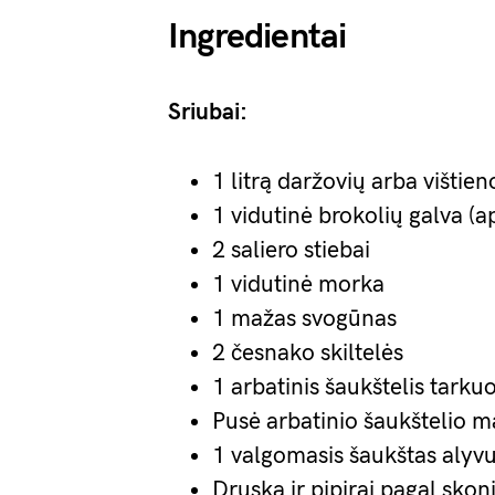
Ingredientai
Sriubai:
1 litrą daržovių arba vištien
1 vidutinė brokolių galva (a
2 saliero stiebai
1 vidutinė morka
1 mažas svogūnas
2 česnako skiltelės
1 arbatinis šaukštelis tarku
Pusė arbatinio šaukštelio m
1 valgomasis šaukštas alyvu
Druska ir pipirai pagal skon