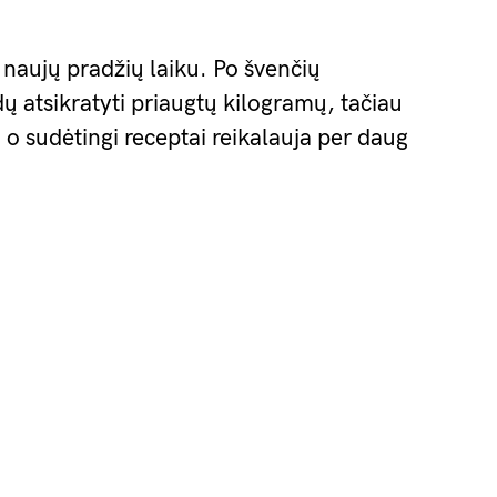
naujų pradžių laiku. Po švenčių
ų atsikratyti priaugtų kilogramų, tačiau
, o sudėtingi receptai reikalauja per daug