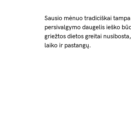
Sausio mėnuo tradiciškai tampa 
persivalgymo daugelis ieško būd
griežtos dietos greitai nusibosta
laiko ir pastangų.