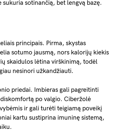
ie sukuria sotinančią, bet lengvą bazę.
liais principais. Pirma, skystas
kelia sotumo jausmą, nors kalorijų kiekis
ių skaidulos lėtina virškinimą, todėl
 ilgiau nesinori užkandžiauti.
nio priedai. Imbieras gali pagreitinti
 diskomfortą po valgio. Ciberžolė
bėmis ir gali turėti teigiamą poveikį
niai kartu sustiprina imuninę sistemą,
aiku.