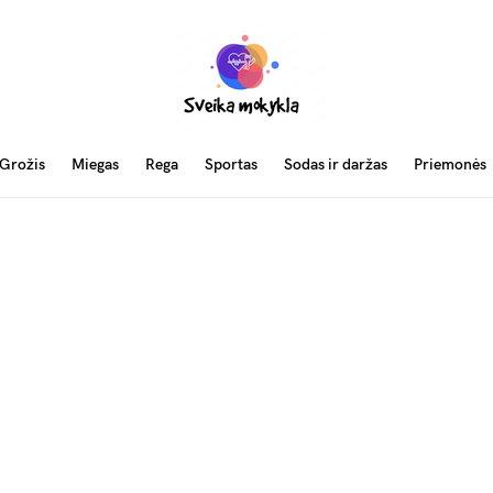
Grožis
Miegas
Rega
Sportas
Sodas ir daržas
Priemonės