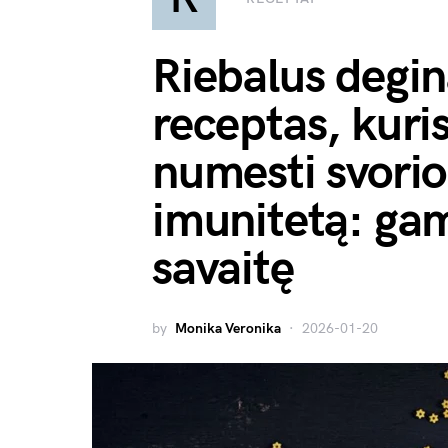
Riebalus degin
receptas, kuris
numesti svorio 
imunitetą: gam
savaitę
by
Monika Veronika
2026-01-20