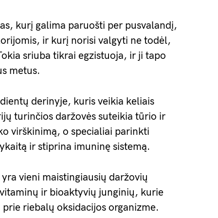
las, kurį galima paruošti per pusvalandį,
rijomis, ir kurį norisi valgyti ne todėl,
kia sriuba tikrai egzistuoja, ir ji tapo
us metus.
dientų derinyje, kuris veikia keliais
jų turinčios daržovės suteikia tūrio ir
 virškinimą, o specialiai parinkti
kaitą ir stiprina imuninę sistemą.
 yra vieni maistingiausių daržovių
 vitaminų ir bioaktyvių junginių, kurie
 prie riebalų oksidacijos organizme.