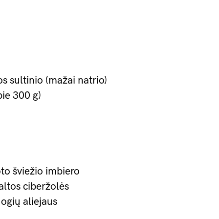
os sultinio (mažai natrio)
pie 300 g)
oto šviežio imbiero
altos ciberžolės
ogių aliejaus
į