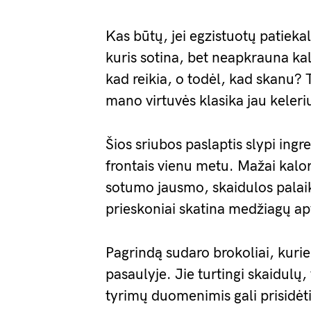
Kas būtų, jei egzistuotų patieka
kuris sotina, bet neapkrauna kalo
kad reikia, o todėl, kad skanu? To
mano virtuvės klasika jau keleri
Šios sriubos paslaptis slypi ingre
frontais vienu metu. Mažai kalori
sotumo jausmo, skaidulos palaiko
prieskoniai skatina medžiagų apy
Pagrindą sudaro brokoliai, kurie
pasaulyje. Jie turtingi skaidulų,
tyrimų duomenimis gali prisidėti