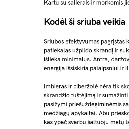
Kartu su salierais ir morkomis j
Kodėl ši sriuba veikia
Sriubos efektyvumas pagrįstas ke
patiekalas užpildo skrandį ir su
išlieka minimalus. Antra, daržov
energija išsiskiria palaipsniui ir
Imbieras ir ciberžolė nėra tik sko
skrandžio tuštėjimą ir sumažinti
pasižymi priešuždegiminėmis savy
medžiagų apykaitai. Abu priesko
kas ypač svarbu šaltuoju metų l