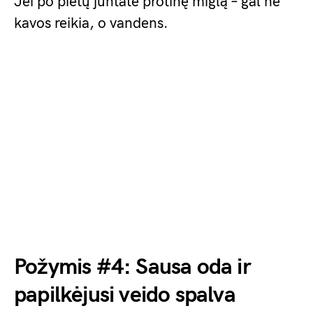
Jei po pietų juntate protinę miglą – gal ne
kavos reikia, o vandens.
Požymis #4: Sausa oda ir
papilkėjusi veido spalva