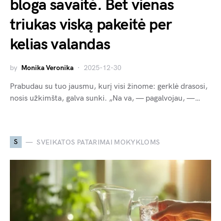
bloga savaitė. Bet vienas
triukas viską pakeitė per
kelias valandas
by
Monika Veronika
2025-12-30
Prabudau su tuo jausmu, kurį visi žinome: gerklė drasosi,
nosis užkimšta, galva sunki. „Na va, — pagalvojau, —…
S
SVEIKATOS PATARIMAI MOKYKLOMS