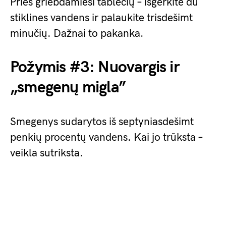
Prieš griebdamiesi tablečių – išgerkite du
stiklines vandens ir palaukite trisdešimt
minučių. Dažnai to pakanka.
Požymis #3: Nuovargis ir
„smegenų migla”
Smegenys sudarytos iš septyniasdešimt
penkių procentų vandens. Kai jo trūksta –
veikla sutriksta.