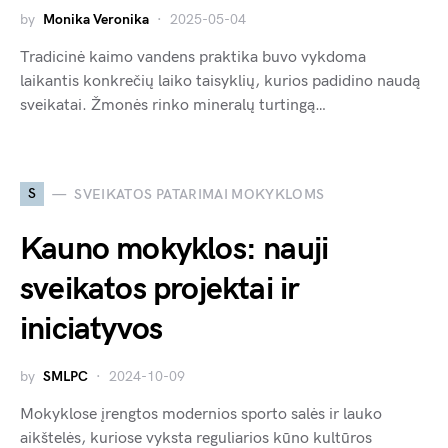
by
Monika Veronika
2025-05-04
Tradicinė kaimo vandens praktika buvo vykdoma
laikantis konkrečių laiko taisyklių, kurios padidino naudą
sveikatai. Žmonės rinko mineralų turtingą…
S
SVEIKATOS PATARIMAI MOKYKLOMS
Kauno mokyklos: nauji
sveikatos projektai ir
iniciatyvos
by
SMLPC
2024-10-09
Mokyklose įrengtos modernios sporto salės ir lauko
aikštelės, kuriose vyksta reguliarios kūno kultūros