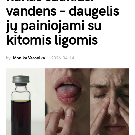
vandens – daugelis
jų painiojami su
kitomis ligomis
by
Monika Veronika
2026-04-14