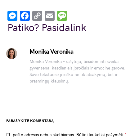
Messenger
Facebook
Copy
Email
Message
Link
Patiko? Pasidalink
Monika Veronika
Monika Veronika – rašytoja, besidominti sveika
gyvensena, kasdieniais įpročiais ir emocine gerove.
Savo tekstuose ji ieško ne tik atsakymų, bet ir
prasmingų klausimų.
PARAŠYKITE KOMENTARĄ
El. pašto adresas nebus skelbiamas.
Būtini laukeliai pažymėti
*