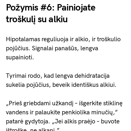
Požymis #6: Painiojate
troškulį su alkiu
Hipotalamas reguliuoja ir alkio, ir troškulio
pojūčius. Signalai panašūs, lengva
supainioti.
Tyrimai rodo, kad lengva dehidratacija
sukelia pojūčius, beveik identiškus alkiui.
„Prieš griebdami užkandį – išgerkite stiklinę
vandens ir palaukite penkiolika minučių,”
patarė gydytoja. „Jei alkis praėjo – buvote
ištroškę, ne alkani.”