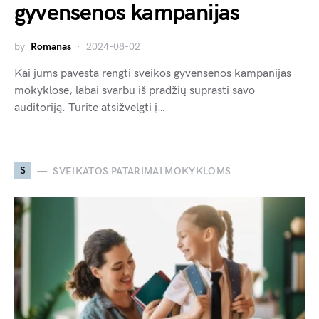
gyvensenos kampanijas
by
Romanas
2024-08-02
Kai jums pavesta rengti sveikos gyvensenos kampanijas
mokyklose, labai svarbu iš pradžių suprasti savo
auditoriją. Turite atsižvelgti į…
S
SVEIKATOS PATARIMAI MOKYKLOMS