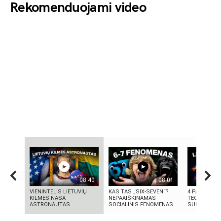
Rekomenduojami video
08:40
08:01
VIENINTELIS LIETUVIŲ
KAS TAS „SIX-SEVEN“?
4 PASAULIN
KILMĖS NASA
NEPAAIŠKINAMAS
TECHNOLOGI
ASTRONAUTAS
SOCIALINIS FENOMENAS
SUKŪRĖ LIET