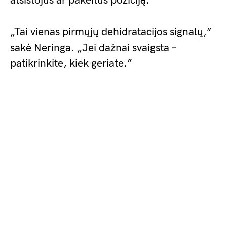
atsistojus ar pakeitus poziciją.
„Tai vienas pirmųjų dehidratacijos signalų,”
sakė Neringa. „Jei dažnai svaigsta –
patikrinkite, kiek geriate.”