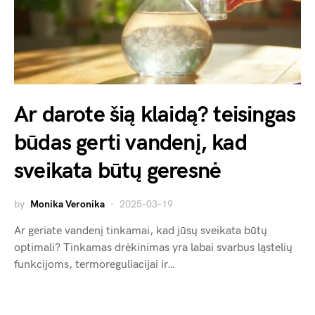
Ar darote šią klaidą? teisingas
būdas gerti vandenį, kad
sveikata būtų geresnė
by
Monika Veronika
2025-03-19
Ar geriate vandenį tinkamai, kad jūsų sveikata būtų
optimali? Tinkamas drėkinimas yra labai svarbus ląstelių
funkcijoms, termoreguliacijai ir…