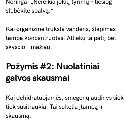
Neringa. „Nereikia jokių tyrimų – tiesiog
stebėkite spalvą.”
Kai organizme trūksta vandens, šlapimas
tampa koncentruotas. Atliekų ta pati, bet
skysčio – mažiau.
Požymis #2: Nuolatiniai
galvos skausmai
Kai dehidratuojamės, smegenų audinys šiek
tiek susitraukia. Tai sukelia įtampą ir
skausmą.