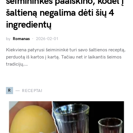
šeimininkės paaiškino, kodėl į
šaltieną negalima dėti šių 4
ingredientų
by
Romanas
2026-02-01
Kiekviena patyrusi šeimininkė turi savo šaltienos receptą,
perduotą iš kartos į kartą. Tačiau net ir laikantis šeimos
tradicijų,…
R
RECEPTAI