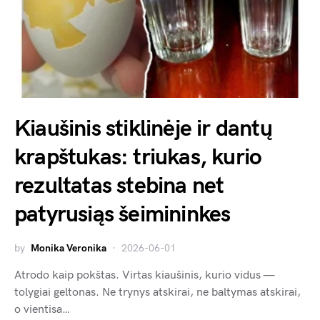
Kiaušinis stiklinėje ir dantų
krapštukas: triukas, kurio
rezultatas stebina net
patyrusiąs šeimininkes
by
Monika Veronika
2026-06-01
Atrodo kaip pokštas. Virtas kiaušinis, kurio vidus —
tolygiai geltonas. Ne trynys atskirai, ne baltymas atskirai,
o vientisa…