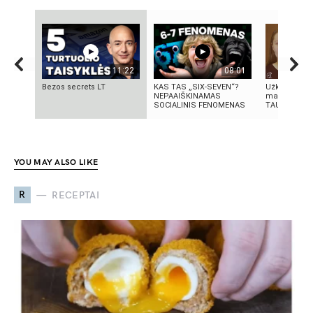
11:22
08:01
Bezos secrets LT
KAS TAS „SIX-SEVEN“?
Užkritę voka
NEPAAIŠKINAMAS
makiažo rec
SOCIALINIS FENOMENAS
TAU!!! | Ma
YOU MAY ALSO LIKE
R
RECEPTAI