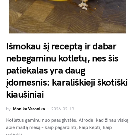
Išmokau šį receptą ir dabar
nebegaminu kotletų, nes šis
patiekalas yra daug
įdomesnis: karališkieji škotiški
kiaušiniai
by
Monika Veronika
2026-02-13
Kotletus gaminu nuo paauglystės. Atrodė, kad žinau viską
apie maltą mėsą – kaip pagardinti, kaip kepti, kaip
patiekti.…