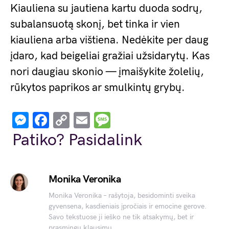
Kiauliena su jautiena kartu duoda sodrų,
subalansuotą skonį, bet tinka ir vien
kiauliena arba vištiena. Nedėkite per daug
įdaro, kad beigeliai gražiai užsidarytų. Kas
nori daugiau skonio — įmaišykite žolelių,
rūkytos paprikos ar smulkintų grybų.
Messenger
Facebook
Copy
Email
Message
Link
Patiko? Pasidalink
Monika Veronika
Monika Veronika – rašytoja, besidominti sveika
gyvensena, kasdieniais įpročiais ir emocine gerove.
Savo tekstuose ji ieško ne tik atsakymų, bet ir
prasmingų klausimų.