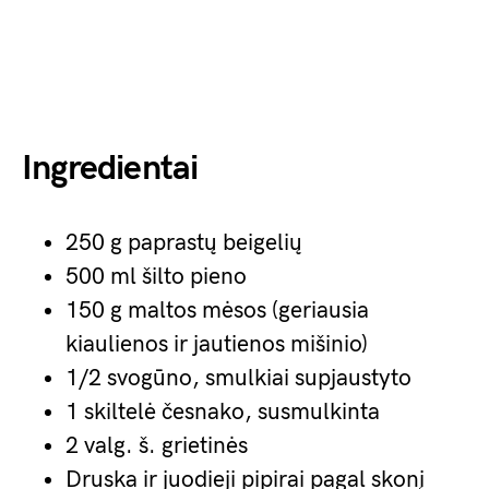
Ingredientai
250 g paprastų beigelių
500 ml šilto pieno
150 g maltos mėsos (geriausia
kiaulienos ir jautienos mišinio)
1/2 svogūno, smulkiai supjaustyto
1 skiltelė česnako, susmulkinta
2 valg. š. grietinės
Druska ir juodieji pipirai pagal skonį