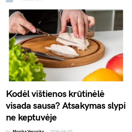
Kodėl vištienos krūtinėlė
visada sausa? Atsakymas slypi
ne keptuvėje
by
Monika Veronika
2026-06-02