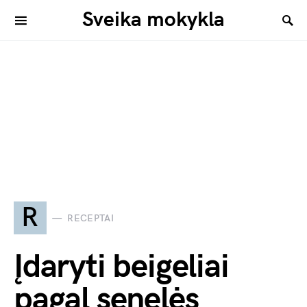
Sveika mokykla
R
RECEPTAI
Įdaryti beigeliai
pagal senelės