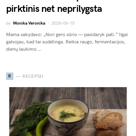
pirktinis net neprilygsta
by
Monika Veronika
2026-06-15
Mama sakydavo: „Nori gero sūrio — pasidaryk pati.” Ilgai
galvojau, kad tai sudėtinga. Reikia raugo, fermentacijos,
dienų laukimo.…
R
RECEPTAI