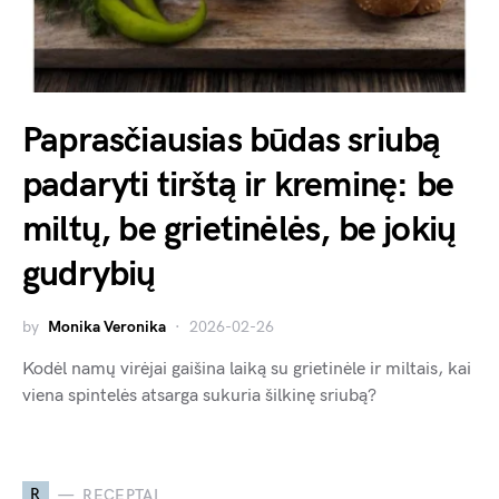
Paprasčiausias būdas sriubą
padaryti tirštą ir kreminę: be
miltų, be grietinėlės, be jokių
gudrybių
by
Monika Veronika
2026-02-26
Kodėl namų virėjai gaišina laiką su grietinėle ir miltais, kai
viena spintelės atsarga sukuria šilkinę sriubą?
R
RECEPTAI