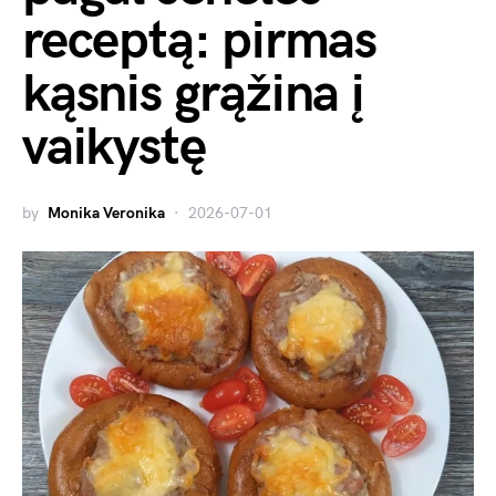
receptą: pirmas
kąsnis grąžina į
vaikystę
by
Monika Veronika
2026-07-01