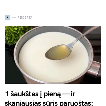
R
RECEPTAI
1 šaukštas į pieną — ir
skaniausias sūris paruoštas: