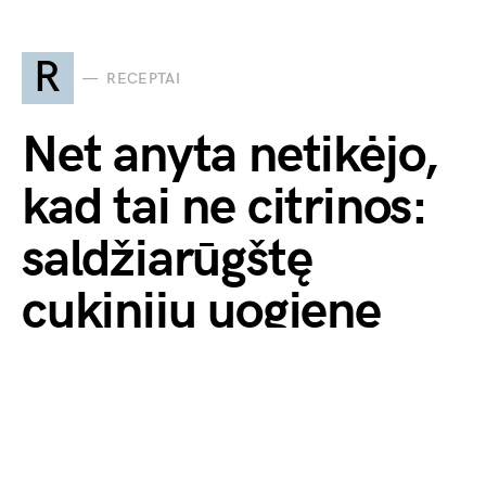
R
RECEPTAI
Net anyta netikėjo,
kad tai ne citrinos:
saldžiarūgštę
cukinijų uogienę
pagaminau per 10
minučių
by
Monika Veronika
2026-07-01