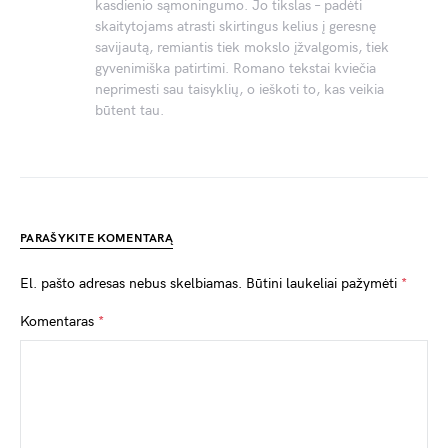
kasdienio sąmoningumo. Jo tikslas – padėti
skaitytojams atrasti skirtingus kelius į geresnę
savijautą, remiantis tiek mokslo įžvalgomis, tiek
gyvenimiška patirtimi. Romano tekstai kviečia
neprimesti sau taisyklių, o ieškoti to, kas veikia
būtent tau.
PARAŠYKITE KOMENTARĄ
El. pašto adresas nebus skelbiamas.
Būtini laukeliai pažymėti
*
Komentaras
*