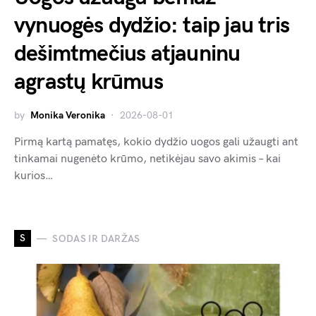
vynuogės dydžio: taip jau tris
dešimtmečius atjauninu
agrastų krūmus
by
Monika Veronika
2026-08-01
Pirmą kartą pamatęs, kokio dydžio uogos gali užaugti ant
tinkamai nugenėto krūmo, netikėjau savo akimis – kai
kurios…
S
SODAS IR DARŽAS