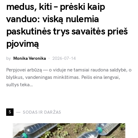
medus, kiti – prėski kaip
vanduo: viską nulemia
paskutinės trys savaitės prieš
pjovimą
by
Monika Veronika
2026-07-14
Perpjovei arbūzą — o viduje ne tamsiai raudona saldybė, o
blyškus, vandeningas minkštimas. Peilis eina lengvai,
sultys teka…
S
SODAS IR DARŽAS