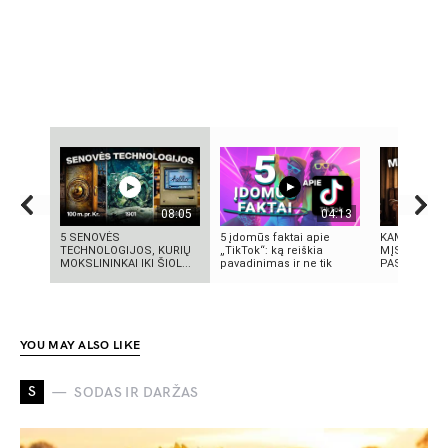
08:05
04:13
5 SENOVĖS
5 įdomūs faktai apie
KAMUOLINIS
TECHNOLOGIJOS, KURIŲ
„TikTok“: ką reiškia
MĮSLINGA 
MOKSLININKAI IKI ŠIOL...
pavadinimas ir ne tik
PASLAPTIS
YOU MAY ALSO LIKE
S
SODAS IR DARŽAS