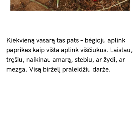
Kiekvieną vasarą tas pats – bėgioju aplink
paprikas kaip višta aplink viščiukus. Laistau,
tręšiu, naikinau amarą, stebiu, ar žydi, ar
mezga. Visą birželį praleidžiu darže.