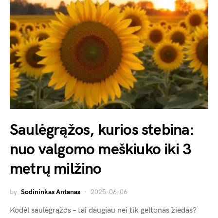
Saulėgrąžos, kurios stebina:
nuo valgomo meškiuko iki 3
metrų milžino
by
Sodininkas Antanas
2025-06-06
Kodėl saulėgrąžos – tai daugiau nei tik geltonas žiedas?