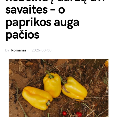
savaites – o
paprikos auga
pačios
by
Romanas
2026-03-30