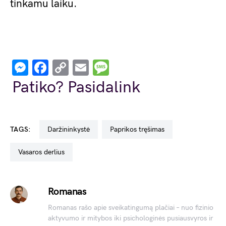
tinkamu laiku.
Messenger
Facebook
Copy
Email
Message
Link
Patiko? Pasidalink
TAGS:
daržininkystė
paprikos tręšimas
vasaros derlius
Romanas
Romanas rašo apie sveikatingumą plačiai – nuo fizinio
aktyvumo ir mitybos iki psichologinės pusiausvyros ir