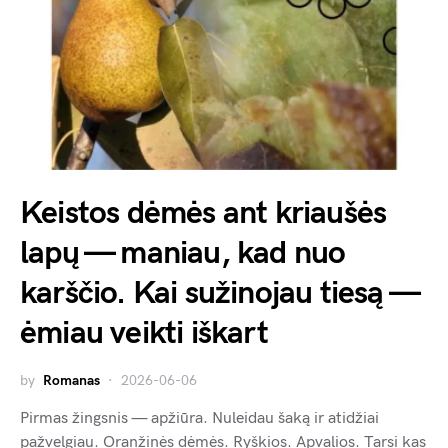
Keistos dėmės ant kriaušės
lapų — maniau, kad nuo
karščio. Kai sužinojau tiesą —
ėmiau veikti iškart
by
Romanas
2026-06-06
Pirmas žingsnis — apžiūra. Nuleidau šaką ir atidžiai
pažvelgiau. Oranžinės dėmės. Ryškios. Apvalios. Tarsi kas