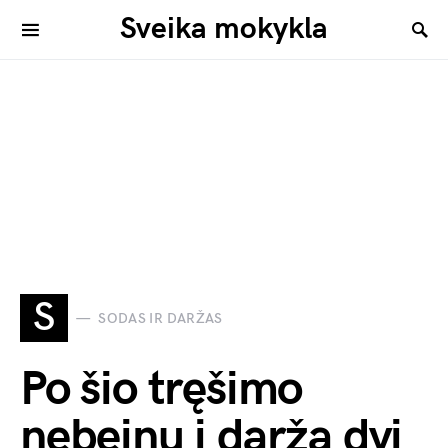
Sveika mokykla
S
SODAS IR DARŽAS
Po šio tręšimo
nebeinu į daržą dvi