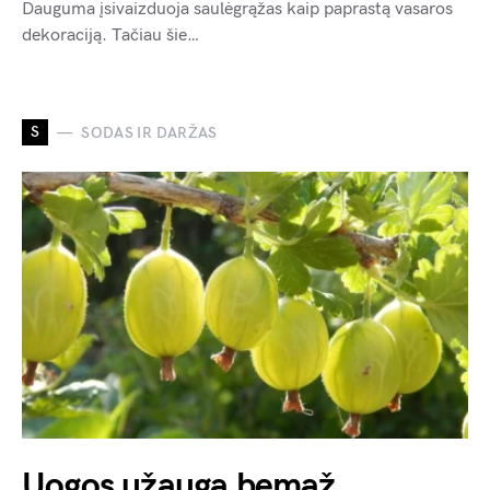
Dauguma įsivaizduoja saulėgrąžas kaip paprastą vasaros
dekoraciją. Tačiau šie…
S
SODAS IR DARŽAS
Uogos užauga bemaž