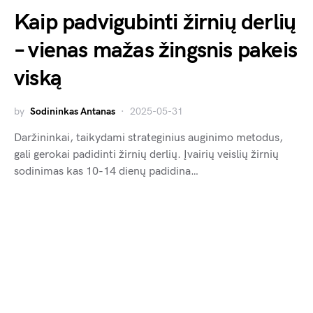
Kaip padvigubinti žirnių derlių
– vienas mažas žingsnis pakeis
viską
by
Sodininkas Antanas
2025-05-31
Daržininkai, taikydami strateginius auginimo metodus,
gali gerokai padidinti žirnių derlių. Įvairių veislių žirnių
sodinimas kas 10-14 dienų padidina…