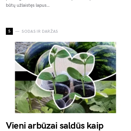
būtų užlaistęs lapus…
S
SODAS IR DARŽAS
Vieni arbūzai saldūs kaip