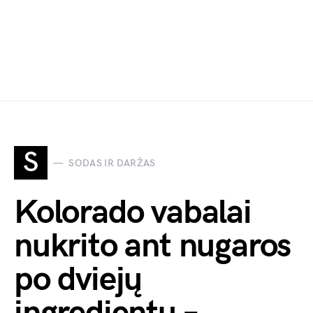
S
SODAS IR DARŽAS
Kolorado vabalai
nukrito ant nugaros
po dviejų