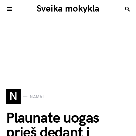
Sveika mokykla
N
NAMAI
Plaunate uogas
prieš dedant į