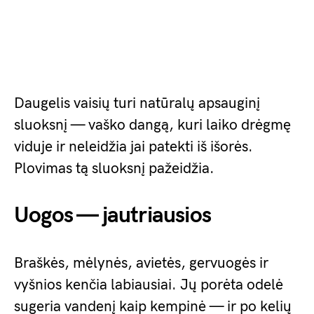
Daugelis vaisių turi natūralų apsauginį
sluoksnį — vaško dangą, kuri laiko drėgmę
viduje ir neleidžia jai patekti iš išorės.
Plovimas tą sluoksnį pažeidžia.
Uogos — jautriausios
Braškės, mėlynės, avietės, gervuogės ir
vyšnios kenčia labiausiai. Jų porėta odelė
sugeria vandenį kaip kempinė — ir po kelių