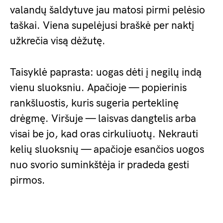
valandų šaldytuve jau matosi pirmi pelėsio
taškai. Viena supelėjusi braškė per naktį
užkrečia visą dėžutę.
Taisyklė paprasta: uogas dėti į negilų indą
vienu sluoksniu. Apačioje — popierinis
rankšluostis, kuris sugeria perteklinę
drėgmę. Viršuje — laisvas dangtelis arba
visai be jo, kad oras cirkuliuotų. Nekrauti
kelių sluoksnių — apačioje esančios uogos
nuo svorio suminkštėja ir pradeda gesti
pirmos.