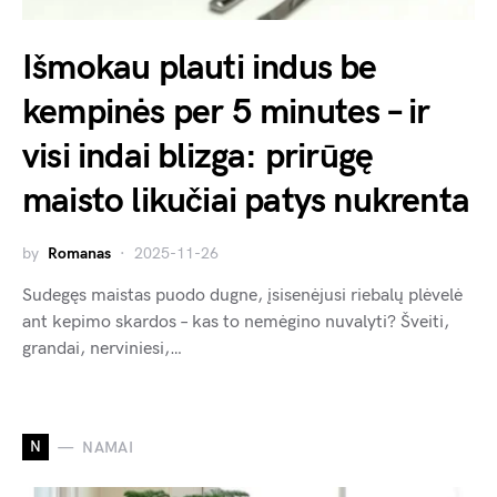
Išmokau plauti indus be
kempinės per 5 minutes – ir
visi indai blizga: prirūgę
maisto likučiai patys nukrenta
by
Romanas
2025-11-26
Sudegęs maistas puodo dugne, įsisenėjusi riebalų plėvelė
ant kepimo skardos – kas to nemėgino nuvalyti? Šveiti,
grandai, nerviniesi,…
N
NAMAI