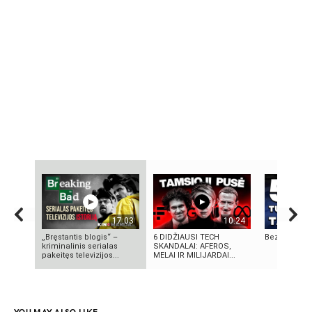
17:03
10:24
„Bręstantis blogis“ –
6 DIDŽIAUSI TECH
Bezos secre
kriminalinis serialas
SKANDALAI: AFEROS,
pakeitęs televizijos...
MELAI IR MILIJARDAI...