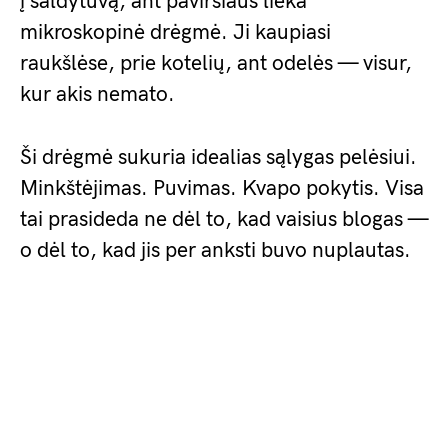
į šaldytuvą, ant paviršiaus lieka
mikroskopinė drėgmė. Ji kaupiasi
raukšlėse, prie kotelių, ant odelės — visur,
kur akis nemato.
Ši drėgmė sukuria idealias sąlygas pelėsiui.
Minkštėjimas. Puvimas. Kvapo pokytis. Visa
tai prasideda ne dėl to, kad vaisius blogas —
o dėl to, kad jis per anksti buvo nuplautas.