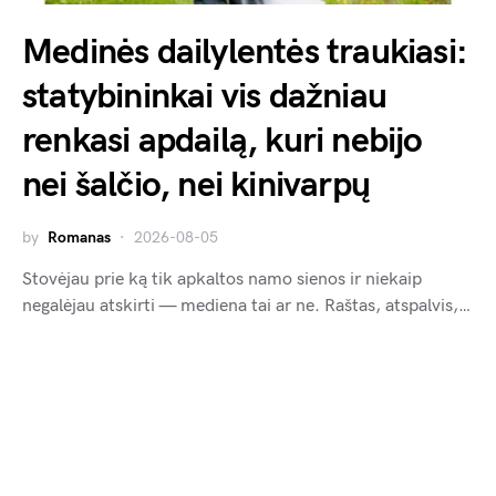
Medinės dailylentės traukiasi:
statybininkai vis dažniau
renkasi apdailą, kuri nebijo
nei šalčio, nei kinivarpų
by
Romanas
2026-08-05
Stovėjau prie ką tik apkaltos namo sienos ir niekaip
negalėjau atskirti — mediena tai ar ne. Raštas, atspalvis,…