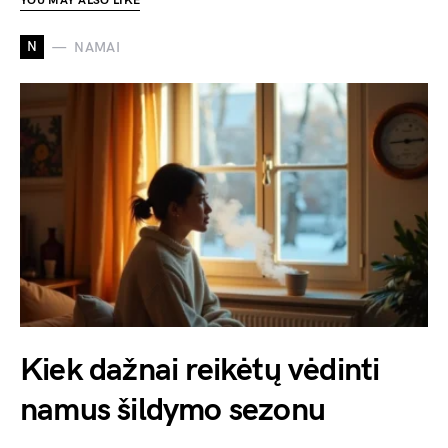
YOU MAY ALSO LIKE
N
NAMAI
Kiek dažnai reikėtų vėdinti
namus šildymo sezonu