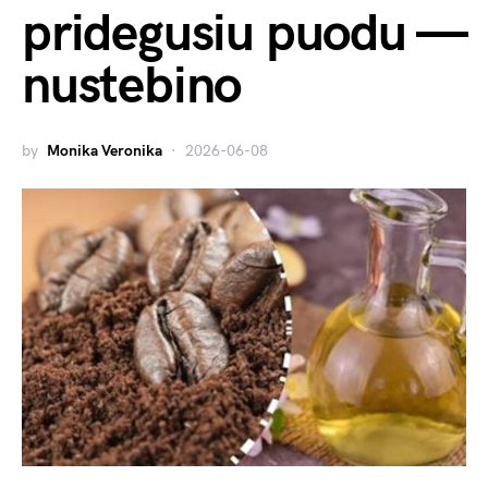
pridegusiu puodu —
nustebino
by
Monika Veronika
2026-06-08