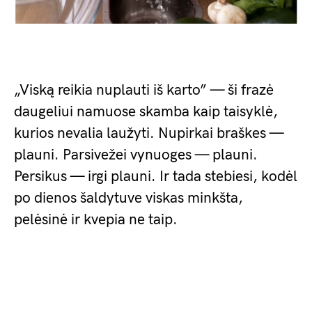
„Viską reikia nuplauti iš karto” — ši frazė
daugeliui namuose skamba kaip taisyklė,
kurios nevalia laužyti. Nupirkai braškes —
plauni. Parsivežei vynuoges — plauni.
Persikus — irgi plauni. Ir tada stebiesi, kodėl
po dienos šaldytuve viskas minkšta,
pelėsinė ir kvepia ne taip.