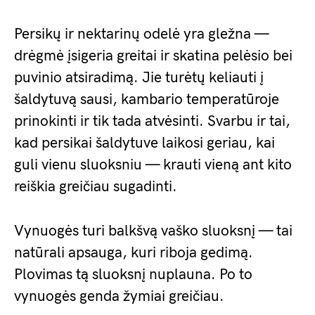
Persikų ir nektarinų odelė yra gležna —
drėgmė įsigeria greitai ir skatina pelėsio bei
puvinio atsiradimą. Jie turėtų keliauti į
šaldytuvą sausi, kambario temperatūroje
prinokinti ir tik tada atvėsinti. Svarbu ir tai,
kad persikai šaldytuve laikosi geriau, kai
guli vienu sluoksniu — krauti vieną ant kito
reiškia greičiau sugadinti.
Vynuogės turi balkšvą vaško sluoksnį — tai
natūrali apsauga, kuri riboja gedimą.
Plovimas tą sluoksnį nuplauna. Po to
vynuogės genda žymiai greičiau.