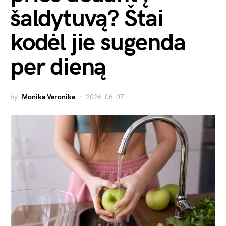
šaldytuvą? Štai
kodėl jie sugenda
per dieną
by
Monika Veronika
2026-06-07