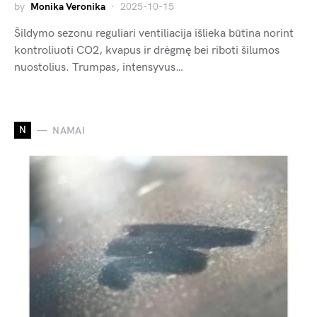
by
Monika Veronika
2025-10-15
Šildymo sezonu reguliari ventiliacija išlieka būtina norint
kontroliuoti CO2, kvapus ir drėgmę bei riboti šilumos
nuostolius. Trumpas, intensyvus…
N
NAMAI