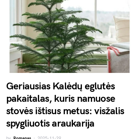
Geriausias Kalėdų eglutės
pakaitalas, kuris namuose
stovės ištisus metus: visžalis
spygliuotis araukarija
by
Romanas
2025-11-29