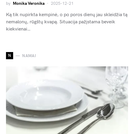
by
Monika Veronika
2025-12-21
Ką tik nupirkta kempinė, o po poros dienų jau skleidžia tą
nemalonų, rūgštų kvapą. Situacija pažįstama beveik
kiekvienai…
N
NAMAI