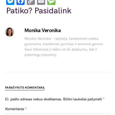
Messenger
Facebook
Copy
Email
Message
Link
Patiko? Pasidalink
Monika Veronika
Monika Veronika – rašytoja, besidominti sveika
gyvensena, kasdieniais įpročiais ir emocine gerove.
Savo tekstuose ji ieško ne tik atsakymų, bet ir
prasmingų klausimų.
PARAŠYKITE KOMENTARĄ
El. pašto adresas nebus skelbiamas.
Būtini laukeliai pažymėti
*
Komentaras
*