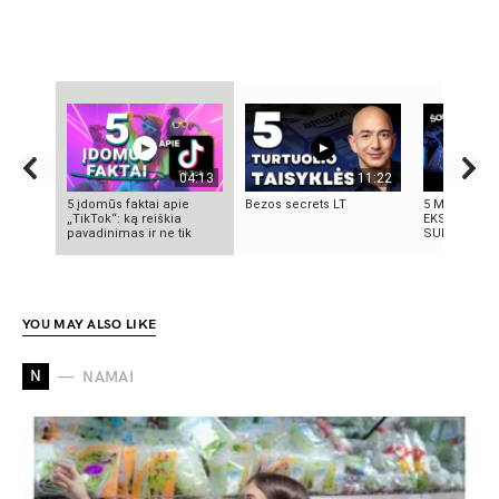
04:13
11:22
5 įdomūs faktai apie
Bezos secrets LT
5 MOKSLINIA
„TikTok“: ką reiškia
EKSPERIMENT
pavadinimas ir ne tik
SUKRĖTĖ PA
YOU MAY ALSO LIKE
N
NAMAI