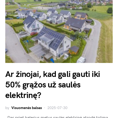
Ar žinojai, kad gali gauti iki
50% grąžos už saulės
elektrinę?
by
Visuomenės balsas
2025-07-30
Dar prieš kelerius metus saulės elektrinė atrodė tolima,