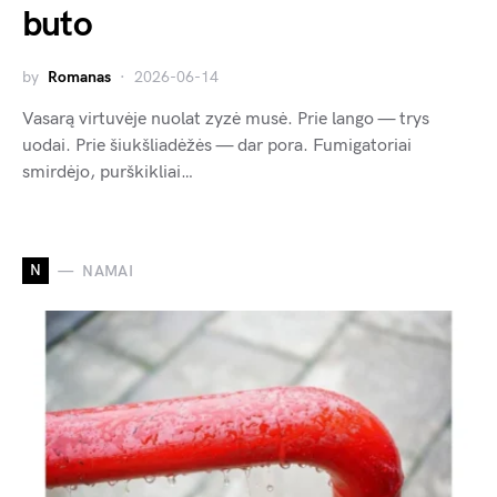
buto
by
Romanas
2026-06-14
Vasarą virtuvėje nuolat zyzė musė. Prie lango — trys
uodai. Prie šiukšliadėžės — dar pora. Fumigatoriai
smirdėjo, purškikliai…
N
NAMAI