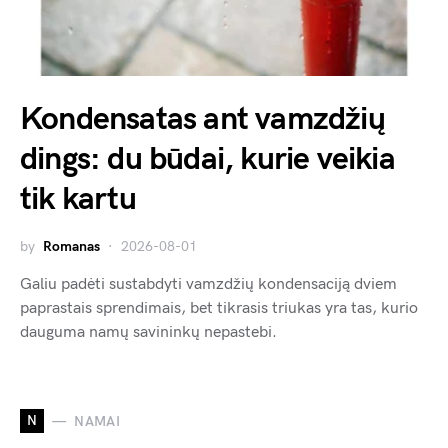
Kondensatas ant vamzdžių
dings: du būdai, kurie veikia
tik kartu
by
Romanas
2026-08-01
Galiu padėti sustabdyti vamzdžių kondensaciją dviem
paprastais sprendimais, bet tikrasis triukas yra tas, kurio
dauguma namų savininkų nepastebi.
N
NAMAI