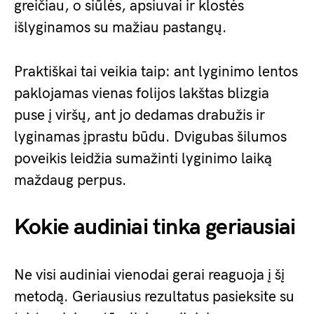
greičiau, o siūlės, apsiuvai ir klostės
išlyginamos su mažiau pastangų.
Praktiškai tai veikia taip: ant lyginimo lentos
paklojamas vienas folijos lakštas blizgia
puse į viršų, ant jo dedamas drabužis ir
lyginamas įprastu būdu. Dvigubas šilumos
poveikis leidžia sumažinti lyginimo laiką
maždaug perpus.
Kokie audiniai tinka geriausiai
Ne visi audiniai vienodai gerai reaguoja į šį
metodą. Geriausius rezultatus pasieksite su