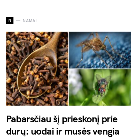
N
NAMAI
Pabarsčiau šį prieskonį prie
durų: uodai ir musės vengia