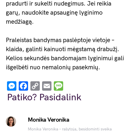
pradurti ir sukelti nudegimus. Jei reikia
garų, naudokite apsauginę lyginimo
medžiagą.
Praleistas bandymas paslėptoje vietoje –
klaida, galinti kainuoti mėgstamą drabužį.
Kelios sekundės bandomajam lyginimui gali
išgelbėti nuo nemalonių pasekmių.
Messenger
Facebook
Copy
Email
Message
Link
Patiko? Pasidalink
Monika Veronika
Monika Veronika – rašytoja, besidominti sveika