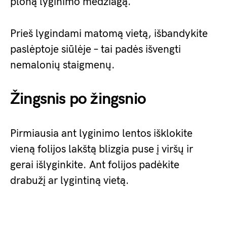
ploną lyginimo medžiagą.
Prieš lygindami matomą vietą, išbandykite
paslėptoje siūlėje – tai padės išvengti
nemalonių staigmenų.
Žingsnis po žingsnio
Pirmiausia ant lyginimo lentos išklokite
vieną folijos lakštą blizgia puse į viršų ir
gerai išlyginkite. Ant folijos padėkite
drabužį ar lygintiną vietą.