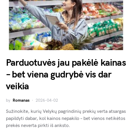
Parduotuvės jau pakėlė kainas
– bet viena gudrybė vis dar
veikia
by
Romanas
2026-04-02
Sužinokite, kurių Velykų pagrindinių prekių verta atsargas
papildyti dabar, kol kainos nepakilo – bet vienos netikėtos
prekės neverta pirkti iš anksto.