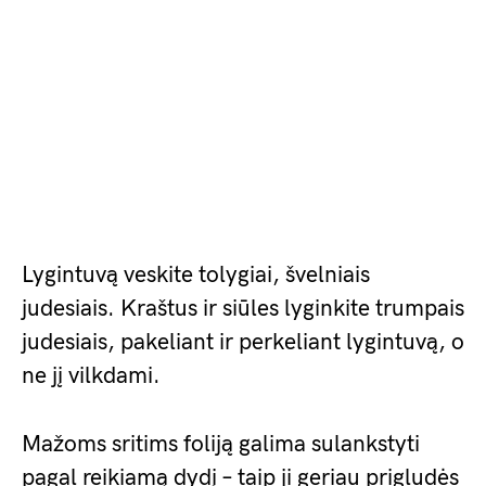
Lygintuvą veskite tolygiai, švelniais
judesiais. Kraštus ir siūles lyginkite trumpais
judesiais, pakeliant ir perkeliant lygintuvą, o
ne jį vilkdami.
Mažoms sritims foliją galima sulankstyti
pagal reikiamą dydį – taip ji geriau prigludės