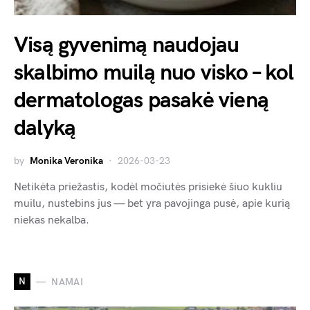
Visą gyvenimą naudojau
skalbimo muilą nuo visko – kol
dermatologas pasakė vieną
dalyką
by
Monika Veronika
2026-03-23
Netikėta priežastis, kodėl močiutės prisiekė šiuo kukliu
muilu, nustebins jus — bet yra pavojinga pusė, apie kurią
niekas nekalba.
N
NAMAI