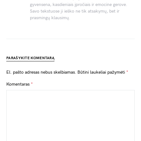
gyvensena, kasdieniais įpročiais ir emocine gerove.
Savo tekstuose ji ieško ne tik atsakymų, bet ir
prasmingų klausimų.
PARAŠYKITE KOMENTARĄ
El. pašto adresas nebus skelbiamas.
Būtini laukeliai pažymėti
*
Komentaras
*