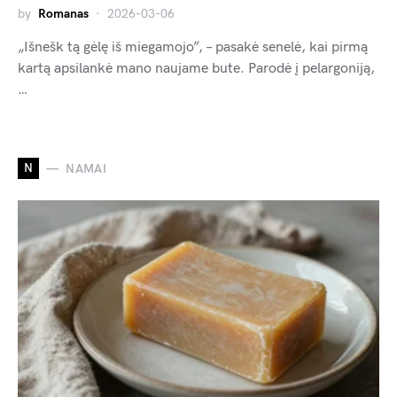
by
Romanas
2026-03-06
„Išnešk tą gėlę iš miegamojo”, – pasakė senelė, kai pirmą
kartą apsilankė mano naujame bute. Parodė į pelargoniją,
…
N
NAMAI