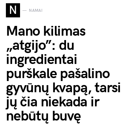
N
NAMAI
Mano kilimas
„atgijo”: du
ingredientai
purškale pašalino
gyvūnų kvapą, tarsi
jų čia niekada ir
nebūtų buvę