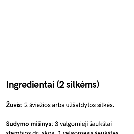
Ingredientai (2 silkėms)
Žuvis:
2 šviežios arba užšaldytos silkės.
Sūdymo mišinys:
3 valgomieji šaukštai
stambios druskos, 1 valgomasis šaukštas