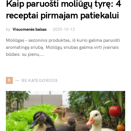
Kaip paruošti moliūgų tyrę: 4
receptai pirmajam patiekalui
by
Visuomenės balsas
2025-10-12
Moliūgas – sezoninis produktas, iš kurio galima paruošti
aromatingą sriubą. Moliūgų sriubas galima virti įvairiais
būdais: su pienu,…
B
BE KATEGORIJOS