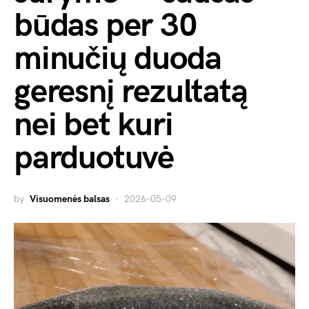
būdas per 30
minučių duoda
geresnį rezultatą
nei bet kuri
parduotuvė
by
Visuomenės balsas
2026-05-09