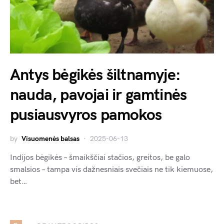
Antys bėgikės šiltnamyje:
nauda, pavojai ir gamtinės
pusiausvyros pamokos
by
Visuomenės balsas
2025-06-13
Indijos bėgikės – šmaikščiai stačios, greitos, be galo
smalsios – tampa vis dažnesniais svečiais ne tik kiemuose,
bet…