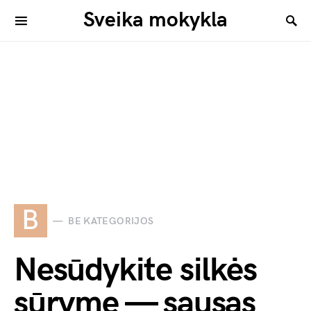
Sveika mokykla
B
BE KATEGORIJOS
Nesūdykite silkės
sūryme — sausas