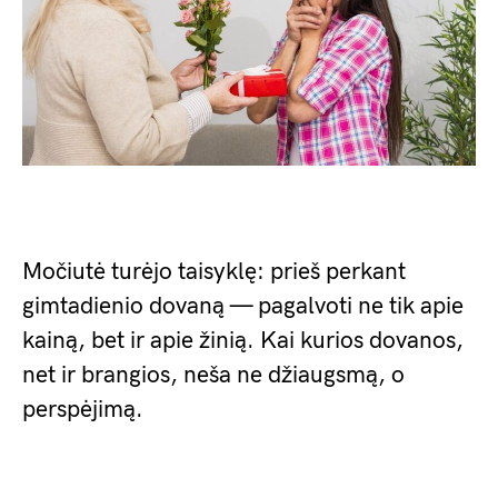
Močiutė turėjo taisyklę: prieš perkant
gimtadienio dovaną — pagalvoti ne tik apie
kainą, bet ir apie žinią. Kai kurios dovanos,
net ir brangios, neša ne džiaugsmą, o
perspėjimą.