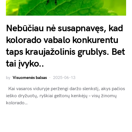
Nebūčiau nė susapnavęs, kad
kolorado vabalo konkurentu
taps kraujažolinis grublys. Bet
tai įvyko..
by
Visuomenės balsas
2025-06-13
Kai vasaros viduryje peržengi daržo slenkstį, akys pačios
ieško dryžuotų, ryškiai geltonų kenkėjų – visų žinomų
kolorado…