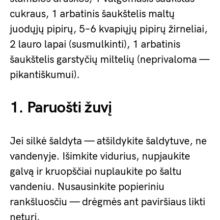
cukraus, 1 arbatinis šaukštelis maltų
juodųjų pipirų, 5–6 kvapiųjų pipirų žirneliai,
2 lauro lapai (susmulkinti), 1 arbatinis
šaukštelis garstyčių miltelių (neprivaloma —
pikantiškumui).
1. Paruošti žuvį
Jei silkė šaldyta — atšildykite šaldytuve, ne
vandenyje. Išimkite vidurius, nupjaukite
galvą ir kruopščiai nuplaukite po šaltu
vandeniu. Nusausinkite popieriniu
rankšluosčiu — drėgmės ant paviršiaus likti
neturi.