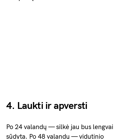
4. Laukti ir apversti
Po 24 valandų — silkė jau bus lengvai
sūdyta. Po 48 valandų — vidutinio