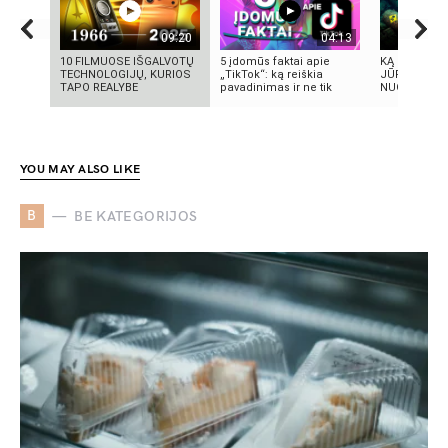
09:20
04:13
10 FILMUOSE IŠGALVOTŲ
5 įdomūs faktai apie
KĄ SLEPIA B
TECHNOLOGIJŲ, KURIOS
„TikTok“: ką reiškia
JŪRA? 5
TAPO REALYBE
pavadinimas ir ne tik
NUGRIMZDUS
YOU MAY ALSO LIKE
B
BE KATEGORIJOS