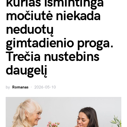
kurias išmintinga
močiutė niekada
neduotų
gimtadienio proga.
Trečia nustebins
daugelį
by
Romanas
2026-05-10