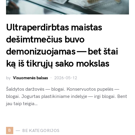
Ultraperdirbtas maistas
dešimtmečius buvo
demonizuojamas — bet štai
ką iš tikrųjų sako mokslas
by
Visuomenės balsas
2026-05-12
Šaldytos daržovės — blogai. Konservuotos pupelės —
blogai. Jogurtas plastikiniame indelyje — irgi blogai. Bent
jau taip teigia…
B
BE KATEGORIJOS