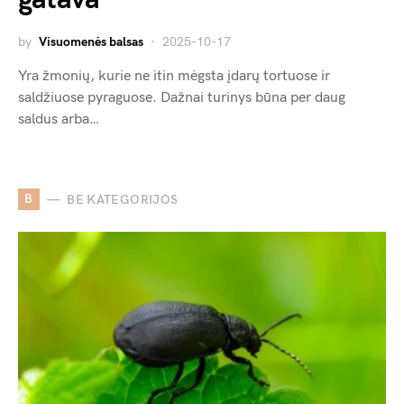
by
Visuomenės balsas
2025-10-17
Yra žmonių, kurie ne itin mėgsta įdarų tortuose ir
saldžiuose pyraguose. Dažnai turinys būna per daug
saldus arba…
B
BE KATEGORIJOS