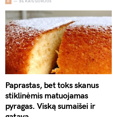
B
BE KATEGORIJOS
Paprastas, bet toks skanus
stiklinėmis matuojamas
pyragas. Viską sumaišei ir
gatava