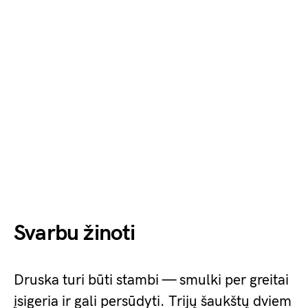
Svarbu žinoti
Druska turi būti stambi — smulki per greitai
įsigeria ir gali persūdyti. Trijų šaukštų dviem