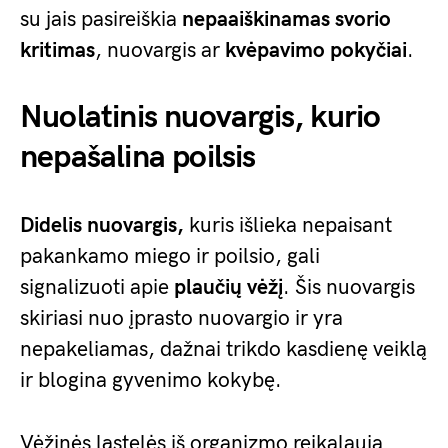
su jais pasireiškia
nepaaiškinamas svorio
kritimas
, nuovargis ar
kvėpavimo pokyčiai
.
Nuolatinis nuovargis, kurio
nepašalina poilsis
Didelis nuovargis,
kuris išlieka nepaisant
pakankamo miego ir poilsio, gali
signalizuoti apie
plaučių vėžį
. Šis nuovargis
skiriasi nuo įprasto nuovargio ir yra
nepakeliamas, dažnai trikdo kasdienę veiklą
ir blogina gyvenimo kokybę.
Vėžinės ląstelės iš organizmo reikalauja