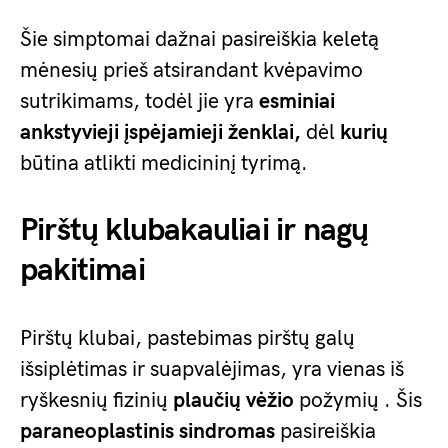
Šie simptomai dažnai pasireiškia keletą
mėnesių prieš atsirandant kvėpavimo
sutrikimams, todėl jie yra
esminiai
ankstyvieji įspėjamieji ženklai,
dėl
kurių
būtina atlikti medicininį tyrimą.
Pirštų klubakauliai ir nagų
pakitimai
Pirštų klubai, pastebimas pirštų galų
išsiplėtimas ir suapvalėjimas, yra vienas iš
ryškesnių fizinių
plaučių vėžio
požymių . Šis
paraneoplastinis sindromas
pasireiškia