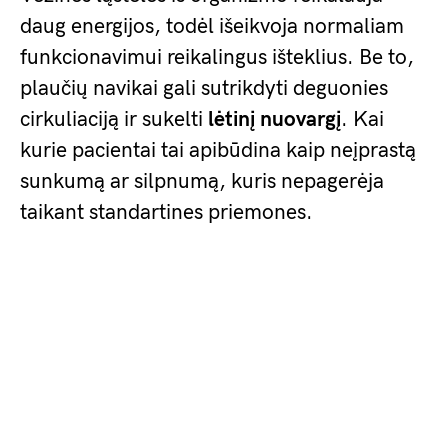
daug energijos, todėl išeikvoja normaliam
funkcionavimui reikalingus išteklius. Be to,
plaučių navikai gali sutrikdyti deguonies
cirkuliaciją ir sukelti
lėtinį nuovargį
. Kai
kurie pacientai tai apibūdina kaip neįprastą
sunkumą ar silpnumą, kuris nepagerėja
taikant standartines priemones.