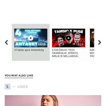
04:58
10:24
4 Faktai apie Antarktidą
6 DIDŽIAUSI TECH
KAMUOLINIS
SKANDALAI: AFEROS,
MĮSLINGA 
MELAI IR MILIJARDAI...
PASLAPTIS
YOU MAY ALSO LIKE
L
LIGOS