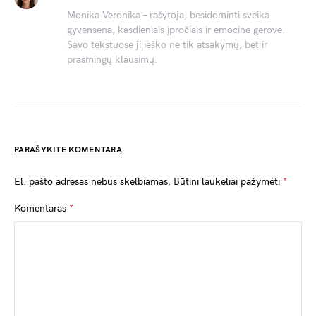
Monika Veronika – rašytoja, besidominti sveika
gyvensena, kasdieniais įpročiais ir emocine gerove.
Savo tekstuose ji ieško ne tik atsakymų, bet ir
prasmingų klausimų.
PARAŠYKITE KOMENTARĄ
El. pašto adresas nebus skelbiamas.
Būtini laukeliai pažymėti
*
Komentaras
*