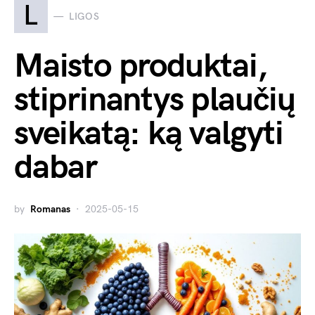
L
LIGOS
Maisto produktai,
stiprinantys plaučių
sveikatą: ką valgyti
dabar
by
Romanas
2025-05-15