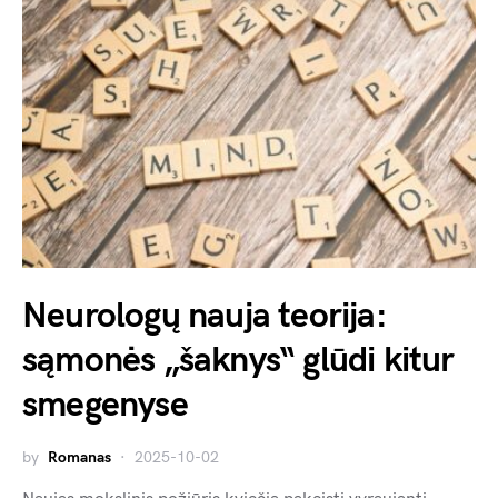
Neurologų nauja teorija:
sąmonės „šaknys“ glūdi kitur
smegenyse
by
Romanas
2025-10-02