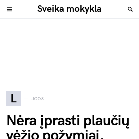
Sveika mokykla
L
LIGOS
Nėra įprasti plaučių
vėžio požymiai,