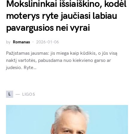
Mokslininkai išsiaiškino, kodėl
moterys ryte jaučiasi labiau
pavargusios nei vyrai
by
Romanas
2026-01-06
Pažįstamas jausmas: jis miega kaip kūdikis, o jūs visą
naktį vartotės, pabusdama nuo kiekvieno garso ar
judesio. Ryte…
L
LIGOS