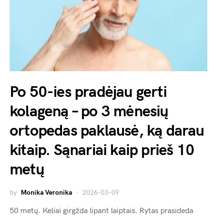
Po 50-ies pradėjau gerti
kolageną – po 3 mėnesių
ortopedas paklausė, ką darau
kitaip. Sąnariai kaip prieš 10
metų
by
Monika Veronika
2026-03-09
50 metų. Keliai girgžda lipant laiptais. Rytas prasideda