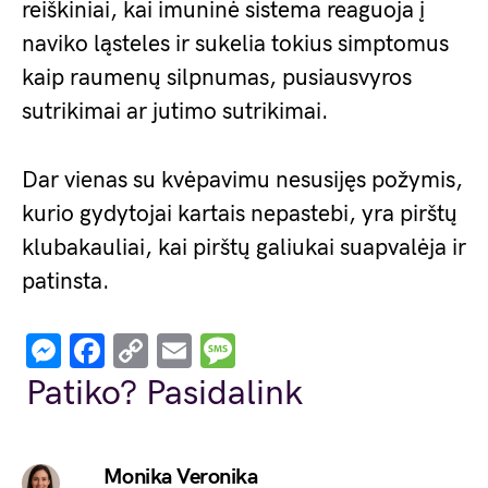
reiškiniai, kai imuninė sistema reaguoja į
naviko ląsteles ir sukelia tokius simptomus
kaip raumenų silpnumas, pusiausvyros
sutrikimai ar jutimo sutrikimai.
Dar vienas su kvėpavimu nesusijęs požymis,
kurio gydytojai kartais nepastebi, yra pirštų
klubakauliai, kai pirštų galiukai suapvalėja ir
patinsta.
Messenger
Facebook
Copy
Email
Message
Link
Patiko? Pasidalink
Monika Veronika