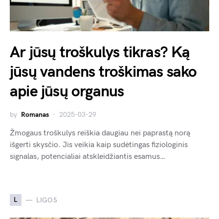
Ar jūsų troškulys tikras? Ką
jūsų vandens troškimas sako
apie jūsų organus
by
Romanas
2025-03-29
Žmogaus troškulys reiškia daugiau nei paprastą norą
išgerti skysčio. Jis veikia kaip sudėtingas fiziologinis
signalas, potencialiai atskleidžiantis esamus…
L
LIGOS