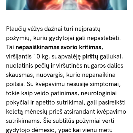
Plaučių vėžys dažnai turi neįprastų
požymių, kurių gydytojai gali nepastebėti.
Tai
nepaaiškinamas svorio kritimas
,
viršijantis 10 kg, suapvalėję
pirštų
galiukai,
nuolatinis pečių ir viršutinės nugaros dalies
skausmas, nuovargis, kurio nepanaikina
poilsis. Su kvėpavimu nesusiję simptomai,
tokie kaip veido patinimas, neurologiniai
pokyčiai ir apetito sutrikimai, gali pasireikšti
keletą mėnesių prieš atsirandant kvėpavimo
sutrikimams. Šie subtilūs požymiai verti
gydytojo dėmesio, ypač kai vienu metu