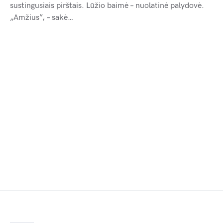
sustingusiais pirštais. Lūžio baimė – nuolatinė palydovė.
„Amžius”, – sakė…