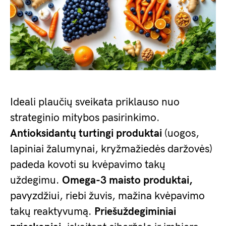
Ideali plaučių sveikata priklauso nuo
strateginio mitybos pasirinkimo.
Antioksidantų turtingi produktai
(uogos,
lapiniai žalumynai, kryžmažiedės daržovės)
padeda kovoti su kvėpavimo takų
uždegimu.
Omega-3 maisto produktai,
pavyzdžiui, riebi žuvis, mažina kvėpavimo
takų reaktyvumą.
Priešuždegiminiai