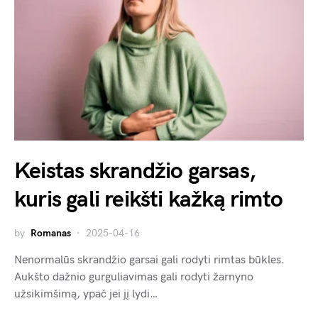
Keistas skrandžio garsas,
kuris gali reikšti kažką rimto
by
Romanas
2025-04-16
Nenormalūs skrandžio garsai gali rodyti rimtas būkles.
Aukšto dažnio gurguliavimas gali rodyti žarnyno
užsikimšimą, ypač jei jį lydi…