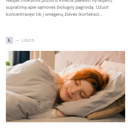
Naujas mokslinis požiūris kviečia pakeisti vyraujantį
supratimą apie sąmonės biologinį pagrindą. Užuot
koncentravęsi tik į smegenų žievės (kortekso)…
L
LIGOS