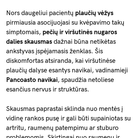
Nors daugeliui pacientų
plaučių vėžys
pirmiausia asocijuojasi su kvėpavimo takų
simptomais,
pečių ir viršutinės nugaros
dalies skausmas
dažnai būna netikėtas
ankstyvas įspėjamasis ženklas. Šis
diskomfortas atsiranda, kai viršutinėse
plaučių dalyse esantys navikai, vadinamieji
Pancoasto navikai
, spaudžia netoliese
esančius nervus ir struktūras.
Skausmas paprastai sklinda nuo mentės į
vidinę rankos pusę ir gali būti supainiotas su
artritu, raumenų patempimu ar stuburo
problemomis. Skirtingai nuo raumenų ir