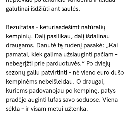
galutinai išdžiūti ant saulės.
Rezultatas – keturiasdešimt natūralių
kempinių. Dalį pasilikau, dalį išdalinau
draugams. Danutė tą rudenį pasakė: „Kai
pamatai, kiek galima užsiauginti pačiam –
nebegrįžti prie parduotuvės.” Po dviejų
sezonų galiu patvirtinti – nė vieno euro dušo
kempinėms nebeišleidau. O draugai,
kuriems padovanojau po kempinę, patys
pradėjo auginti lufas savo soduose. Viena
sėkla – ir visam metui užtenka.