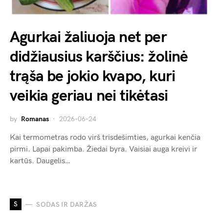
Agurkai žaliuoja net per
didžiausius karščius: žolinė
trąša be jokio kvapo, kuri
veikia geriau nei tikėtasi
by
Romanas
2026-06-24
Kai termometras rodo virš trisdešimties, agurkai kenčia
pirmi. Lapai pakimba. Žiedai byra. Vaisiai auga kreivi ir
kartūs. Daugelis…
S
SODAS IR DARŽAS