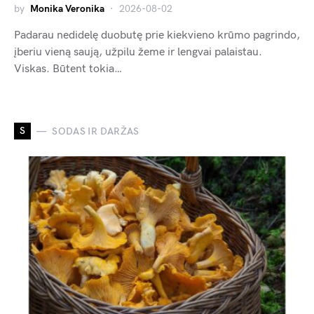
by
Monika Veronika
2026-08-02
Padarau nedidelę duobutę prie kiekvieno krūmo pagrindo,
įberiu vieną saują, užpilu žeme ir lengvai palaistau.
Viskas. Būtent tokia…
S
SODAS IR DARŽAS