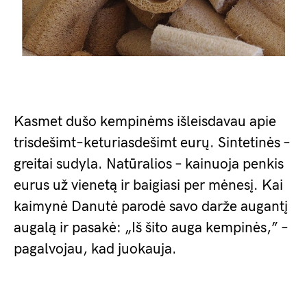
Kasmet dušo kempinėms išleisdavau apie
trisdešimt–keturiasdešimt eurų. Sintetinės –
greitai sudyla. Natūralios – kainuoja penkis
eurus už vienetą ir baigiasi per mėnesį. Kai
kaimynė Danutė parodė savo darže augantį
augalą ir pasakė: „Iš šito auga kempinės,” –
pagalvojau, kad juokauja.