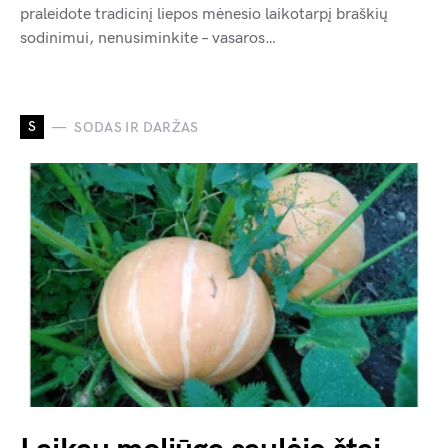
praleidote tradicinį liepos mėnesio laikotarpį braškių
sodinimui, nenusiminkite – vasaros…
S
SODAS IR DARŽAS