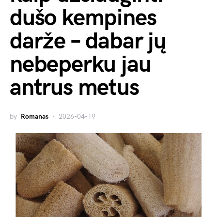
dušo kempines
darže – dabar jų
nebeperku jau
antrus metus
by
Romanas
2026-04-19