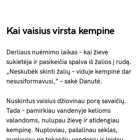
Kai vaisius virsta kempine
Derliaus nuėmimo laikas – kai žievė
sukietėja ir pasikeičia spalva iš žalios į rudą.
„Neskubėk skinti žalių – viduje kempinė dar
nesusiformavusi,” – sakė Danutė.
Nuskintus vaisius džiovinau porą savaičių.
Tada – pamirkiau vandenyje kelioms
valandoms, nulupau žievę ir atidengiau
kempinę. Nuploviau, pašalinau sėklas,
nuploviau po tekančiu vandeniu ir leidau