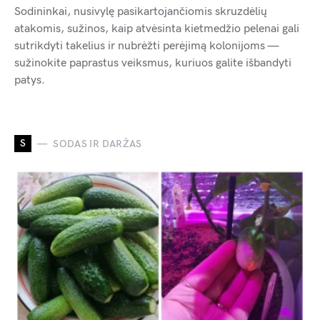
Sodininkai, nusivylę pasikartojančiomis skruzdėlių
atakomis, sužinos, kaip atvėsinta kietmedžio pelenai gali
sutrikdyti takelius ir nubrėžti perėjimą kolonijoms —
sužinokite paprastus veiksmus, kuriuos galite išbandyti
patys.
S
SODAS IR DARŽAS