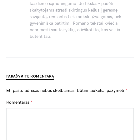
kasdienio sąmoningumo. Jo tikslas – padėti
skaitytojams atrasti skirtingus kelius į geresnę
savijautą, remiantis tiek mokslo įžvalgomis, tiek
gyvenimiška patirtimi. Romano tekstai kviečia
neprimesti sau taisyklių, o ieškoti to, kas veikia
būtent tau.
PARAŠYKITE KOMENTARĄ
El. pašto adresas nebus skelbiamas.
Būtini laukeliai pažymėti
*
Komentaras
*