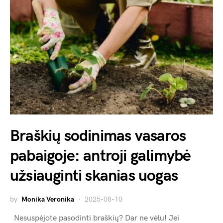
Braškių sodinimas vasaros
pabaigoje: antroji galimybė
užsiauginti skanias uogas
by
Monika Veronika
2025-08-10
Nesuspėjote pasodinti braškių? Dar ne vėlu! Jei