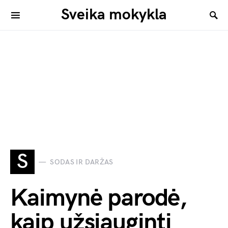
Sveika mokykla
S
SODAS IR DARŽAS
Kaimynė parodė,
kaip užsiauginti