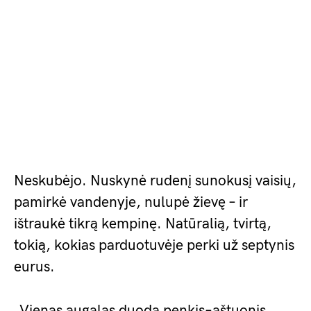
Neskubėjo. Nuskynė rudenį sunokusį vaisių,
pamirkė vandenyje, nulupė žievę – ir
ištraukė tikrą kempinę. Natūralią, tvirtą,
tokią, kokias parduotuvėje perki už septynis
eurus.
„Vienas augalas duoda penkis–aštuonis