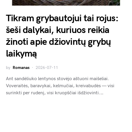
Tikram grybautojui tai rojus:
šeši dalykai, kuriuos reikia
žinoti apie džiovintų grybų
laikymą
by
Romanas
2026-07-11
Ant sandėliuko lentynos stovėjo aštuoni maišeliai.
Voveraitės, baravykai, kelmučiai, kreivabudės — visi
surinkti per rudenį, visi kruopščiai išdžiovinti.…