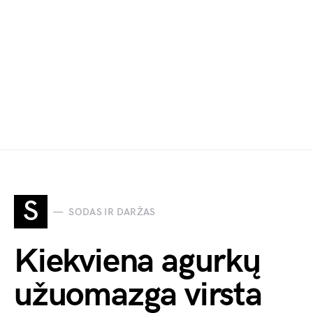
S
SODAS IR DARŽAS
Kiekviena agurkų
užuomazga virsta