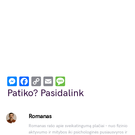
Messenger
Facebook
Copy
Email
Message
Link
Patiko? Pasidalink
Romanas
Romanas rašo apie sveikatingumą plačiai – nuo fizinio
aktyvumo ir mitybos iki psichologinės pusiausvyros ir