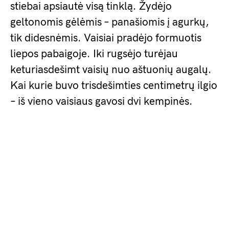
stiebai apsiautė visą tinklą. Žydėjo
geltonomis gėlėmis – panašiomis į agurkų,
tik didesnėmis. Vaisiai pradėjo formuotis
liepos pabaigoje. Iki rugsėjo turėjau
keturiasdešimt vaisių nuo aštuonių augalų.
Kai kurie buvo trisdešimties centimetrų ilgio
– iš vieno vaisiaus gavosi dvi kempinės.