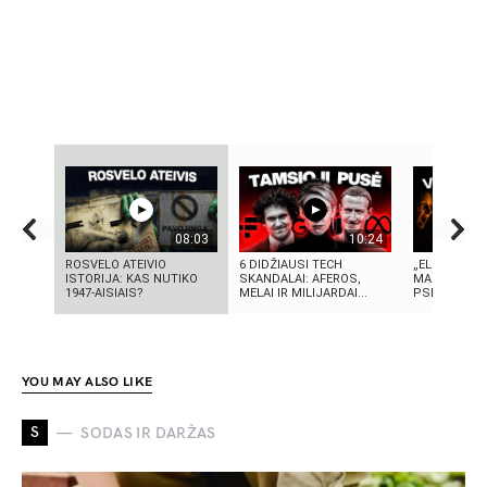
08:03
10:24
ROSVELO ATEIVIO
6 DIDŽIAUSI TECH
„ELEKTROS D
ISTORIJA: KAS NUTIKO
SKANDALAI: AFEROS,
MASINĖ 191
1947-AISIAIS?
MELAI IR MILIJARDAI...
PSICHOZĖ
YOU MAY ALSO LIKE
S
SODAS IR DARŽAS