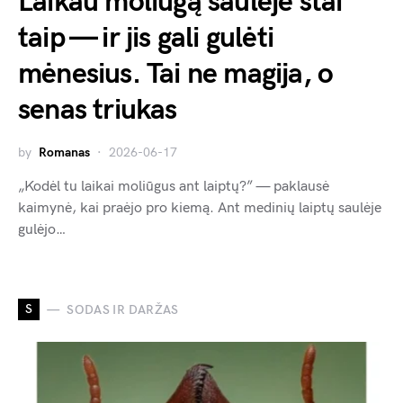
Laikau moliūgą saulėje štai
taip — ir jis gali gulėti
mėnesius. Tai ne magija, o
senas triukas
by
Romanas
2026-06-17
„Kodėl tu laikai moliūgus ant laiptų?” — paklausė
kaimynė, kai praėjo pro kiemą. Ant medinių laiptų saulėje
gulėjo…
S
SODAS IR DARŽAS