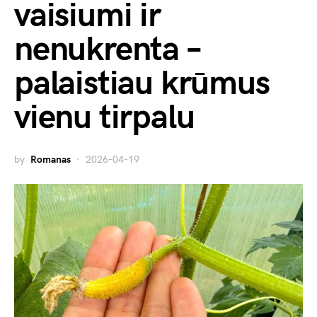
vaisiumi ir
nenukrenta –
palaistiau krūmus
vienu tirpalu
by
Romanas
2026-04-19