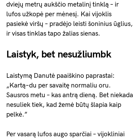
dviejų metrų aukščio metalinį tinklą – ir
lufos užkopė per mėnesį. Kai vijoklis
pasiekė viršų – pradėjo leisti šoninius ūglius,
ir visas tinklas tapo žalias sienas.
Laistyk, bet nesužliumbk
Laistymą Danutė paaiškino paprastai:
„Kartą–du per savaitę normaliu oru.
Sausros metu – kas antrą dieną. Bet niekada
nesuliek tiek, kad žemė būtų šlapia kaip
pelkė.”
Per vasarą lufos augo sparčiai – vijokliniai