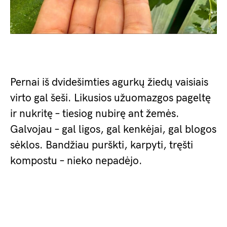
Pernai iš dvidešimties agurkų žiedų vaisiais
virto gal šeši. Likusios užuomazgos pageltę
ir nukritę – tiesiog nubirę ant žemės.
Galvojau – gal ligos, gal kenkėjai, gal blogos
sėklos. Bandžiau purškti, karpyti, tręšti
kompostu – nieko nepadėjo.