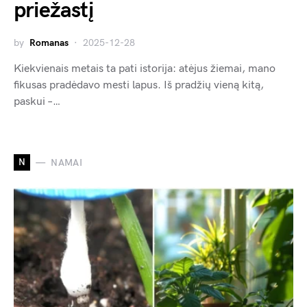
priežastį
by
Romanas
2025-12-28
Kiekvienais metais ta pati istorija: atėjus žiemai, mano
fikusas pradėdavo mesti lapus. Iš pradžių vieną kitą,
paskui –…
N
NAMAI