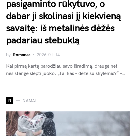
pasigaminto rūkytuvo, o
dabar ji skolinasi jį kiekvieną
savaitę: iš metalinės dėžės
padariau stebuklą
by
Romanas
2026-01-14
Kai pirmą kartą parodžiau savo išradimą, draugė net
nesistengė slėpti juoko. „Tai kas – dėžė su skylėmis?” –…
N
NAMAI