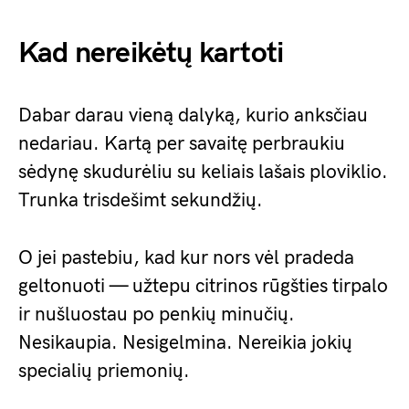
Kad nereikėtų kartoti
Dabar darau vieną dalyką, kurio anksčiau
nedariau. Kartą per savaitę perbraukiu
sėdynę skudurėliu su keliais lašais ploviklio.
Trunka trisdešimt sekundžių.
O jei pastebiu, kad kur nors vėl pradeda
geltonuoti — užtepu citrinos rūgšties tirpalo
ir nušluostau po penkių minučių.
Nesikaupia. Nesigelmina. Nereikia jokių
specialių priemonių.