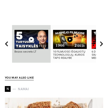
11:22
09:20
Bezos secrets LT
10 FILMUOSE IŠGALVOTŲ
6 DIDŽIAUSI
TECHNOLOGIJŲ, KURIOS
SKANDALAI:
TAPO REALYBE
MELAI IR MIL
YOU MAY ALSO LIKE
N
NAMAI