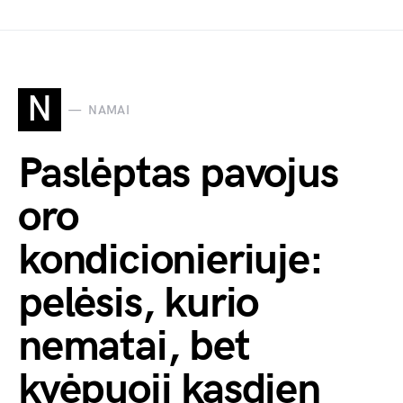
N
NAMAI
Paslėptas pavojus
oro
kondicionieriuje:
pelėsis, kurio
nematai, bet
kvėpuoji kasdien