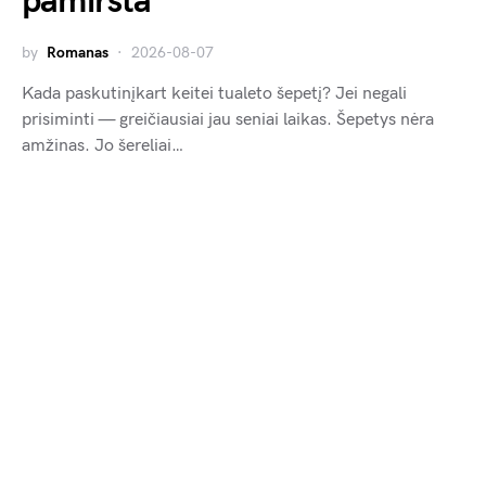
pamiršta
by
Romanas
2026-08-07
Kada paskutinįkart keitei tualeto šepetį? Jei negali
prisiminti — greičiausiai jau seniai laikas. Šepetys nėra
amžinas. Jo šereliai…