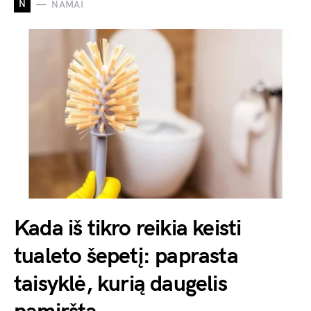
N
NAMAI
Kada iš tikro reikia keisti
tualeto šepetį: paprasta
taisyklė, kurią daugelis