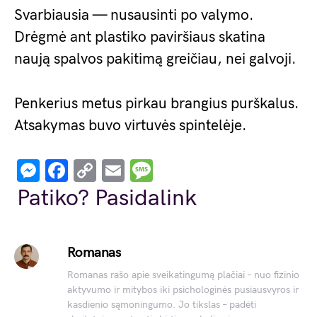
Svarbiausia — nusausinti po valymo.
Drėgmė ant plastiko paviršiaus skatina
naują spalvos pakitimą greičiau, nei galvoji.
Penkerius metus pirkau brangius purškalus.
Atsakymas buvo virtuvės spintelėje.
Messenger
Facebook
Copy
Email
Message
Link
Patiko? Pasidalink
Romanas
Romanas rašo apie sveikatingumą plačiai – nuo fizinio
aktyvumo ir mitybos iki psichologinės pusiausvyros ir
kasdienio sąmoningumo. Jo tikslas – padėti