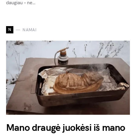
daugiau – ne…
N
NAMAI
Mano draugė juokėsi iš mano