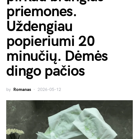
priemones.
Uždengiau
popieriumi 20
minučių. Dėmės
dingo pačios
by
Romanas
2026-05-12