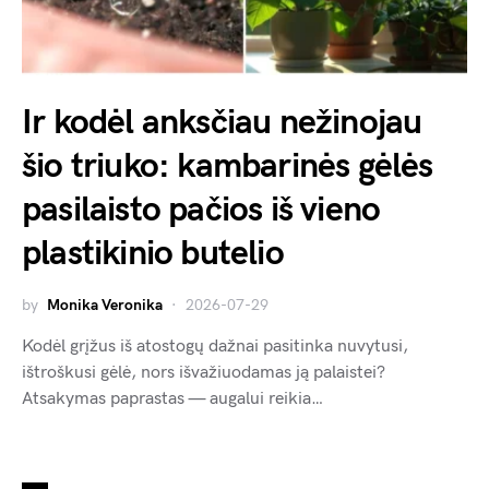
Ir kodėl anksčiau nežinojau
šio triuko: kambarinės gėlės
pasilaisto pačios iš vieno
plastikinio butelio
by
Monika Veronika
2026-07-29
Kodėl grįžus iš atostogų dažnai pasitinka nuvytusi,
ištroškusi gėlė, nors išvažiuodamas ją palaistei?
Atsakymas paprastas — augalui reikia…