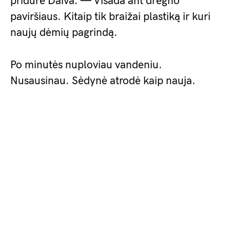
pridūrė Daiva. — Visada ant drėgno
paviršiaus. Kitaip tik braižai plastiką ir kuri
naujų dėmių pagrindą.
Po minutės nuploviau vandeniu.
Nusausinau. Sėdynė atrodė kaip nauja.