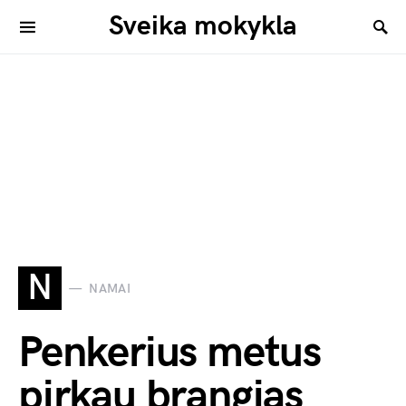
Sveika mokykla
N
NAMAI
Penkerius metus
pirkau brangias