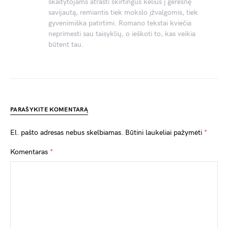
skaitytojams atrasti skirtingus kelius į geresnę
savijautą, remiantis tiek mokslo įžvalgomis, tiek
gyvenimiška patirtimi. Romano tekstai kviečia
neprimesti sau taisyklių, o ieškoti to, kas veikia
būtent tau.
PARAŠYKITE KOMENTARĄ
El. pašto adresas nebus skelbiamas.
Būtini laukeliai pažymėti
*
Komentaras
*