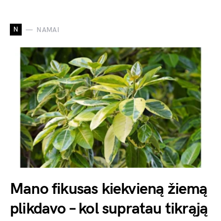
N
NAMAI
Mano fikusas kiekvieną žiemą
plikdavo – kol supratau tikrąją