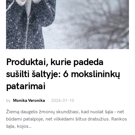
Produktai, kurie padeda
sušilti šaltyje: 6 mokslininkų
patarimai
by
Monika Veronika
2026-01-10
Žiemą daugelis žmonių skundžiasi, kad nuolat šąla – net
būdami patalpoje, net vilkėdami šiltus drabužius. Rankos
šąla, kojos…