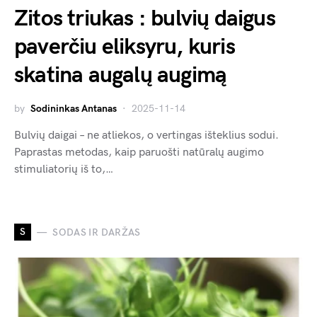
Zitos triukas : bulvių daigus
paverčiu eliksyru, kuris
skatina augalų augimą
by
Sodininkas Antanas
2025-11-14
Bulvių daigai – ne atliekos, o vertingas išteklius sodui.
Paprastas metodas, kaip paruošti natūralų augimo
stimuliatorių iš to,…
S
SODAS IR DARŽAS