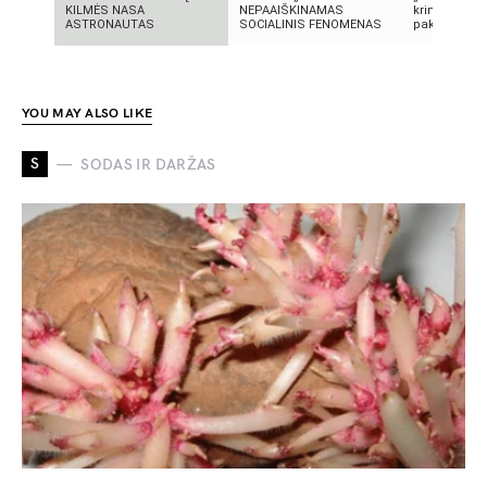
KILMĖS NASA
NEPAAIŠKINAMAS
kriminalinis 
ASTRONAUTAS
SOCIALINIS FENOMENAS
pakeitęs telev
YOU MAY ALSO LIKE
S
SODAS IR DARŽAS