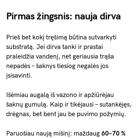
Pirmas žingsnis: nauja dirva
Prieš bet kokį tręšimą būtina sutvarkyti
substratą. Jei dirva tanki ir prastai
praleidžia vandenį, net geriausia trąša
nepadės – šaknys tiesiog negalės jos
įsisavinti.
Išėmiau augalą iš vazono ir apžiūrėjau
šaknų gumulą. Kaip ir tikėjausi – sutankėjęs,
drėgnas, bet bent jau be puvimo požymių.
Paruošiau naują mišinį: maždaug
60–70 %