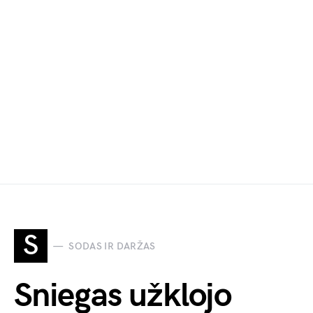
S
SODAS IR DARŽAS
Sniegas užklojo