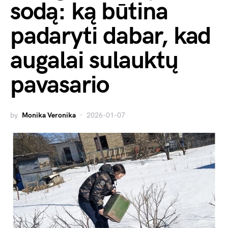
sodą: ką būtina
padaryti dabar, kad
augalai sulauktų
pavasario
by
Monika Veronika
2026-01-07