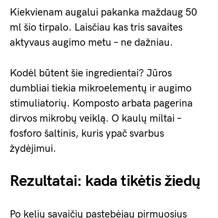
Kiekvienam augalui pakanka maždaug 50
ml šio tirpalo. Laisčiau kas tris savaites
aktyvaus augimo metu – ne dažniau.
Kodėl būtent šie ingredientai? Jūros
dumbliai tiekia mikroelementų ir augimo
stimuliatorių. Komposto arbata pagerina
dirvos mikrobų veiklą. O kaulų miltai –
fosforo šaltinis, kuris ypač svarbus
žydėjimui.
Rezultatai: kada tikėtis žiedų
Po kelių savaičių pastebėjau pirmuosius