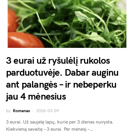
3 eurai už ryšulėlį rukolos
parduotuvėje. Dabar auginu
ant palangės – ir nebeperku
jau 4 mėnesius
by
Romanas
2026-03-09
3 eurai. Už saujelę lapų, kurie per 3 dienas nuvysta.
Kiekvieną savaitę – 3 eurai. Per mėnesį –…