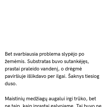
Bet svarbiausia problema slypėjo po
žemėmis. Substratas buvo sutankėjęs,
prastai praleido vandenį, o drėgmė
paviršiuje išlikdavo per ilgai. Šaknys tiesiog
duso.
Maistinių medžiagų augalui irgi trūko, bet
ne taip, kaip įprastai galvojame. Tai buvo ne