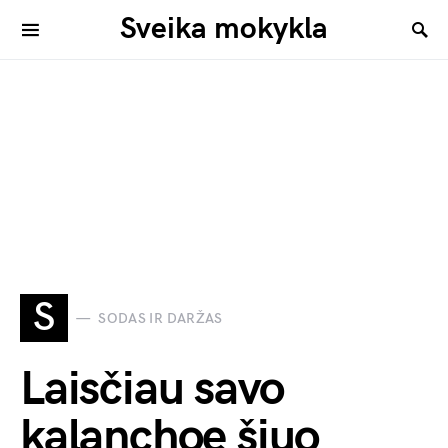
Sveika mokykla
S
SODAS IR DARŽAS
Laisčiau savo
kalanchoe šiuo