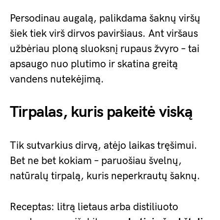
Persodinau augalą, palikdama šaknų viršų
šiek tiek virš dirvos paviršiaus. Ant viršaus
užbėriau ploną sluoksnį rupaus žvyro – tai
apsaugo nuo plutimo ir skatina greitą
vandens nutekėjimą.
Tirpalas, kuris pakeitė viską
Tik sutvarkius dirvą, atėjo laikas tręšimui.
Bet ne bet kokiam – paruošiau švelnų,
natūralų tirpalą, kuris neperkrautų šaknų.
Receptas: litrą lietaus arba distiliuoto