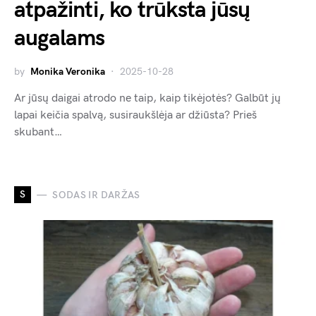
atpažinti, ko trūksta jūsų
augalams
by
Monika Veronika
2025-10-28
Ar jūsų daigai atrodo ne taip, kaip tikėjotės? Galbūt jų
lapai keičia spalvą, susiraukšlėja ar džiūsta? Prieš
skubant…
S
SODAS IR DARŽAS