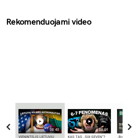
Rekomenduojami video
08:40
08:01
VIENINTELIS LIETUVIŲ
KAS TAS „SIX-SEVEN“?
„Bręstantis b