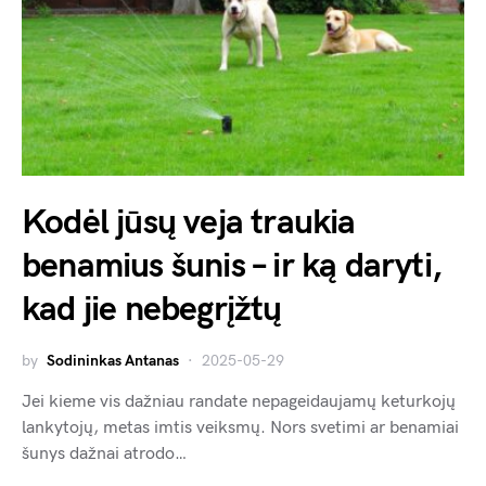
Kodėl jūsų veja traukia
benamius šunis – ir ką daryti,
kad jie nebegrįžtų
by
Sodininkas Antanas
2025-05-29
Jei kieme vis dažniau randate nepageidaujamų keturkojų
lankytojų, metas imtis veiksmų. Nors svetimi ar benamiai
šunys dažnai atrodo…