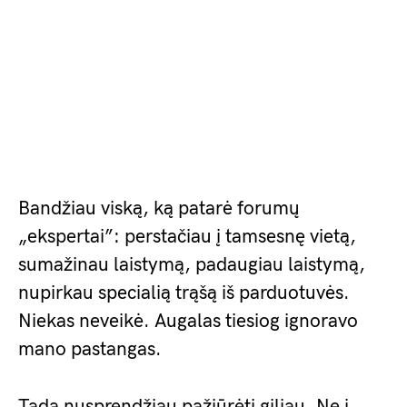
Bandžiau viską, ką patarė forumų
„ekspertai”: perstačiau į tamsesnę vietą,
sumažinau laistymą, padaugiau laistymą,
nupirkau specialią trąšą iš parduotuvės.
Niekas neveikė. Augalas tiesiog ignoravo
mano pastangas.
Tada nusprendžiau pažiūrėti giliau. Ne į