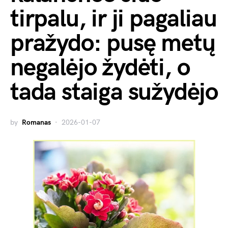
tirpalu, ir ji pagaliau
pražydo: pusę metų
negalėjo žydėti, o
tada staiga sužydėjo
by
Romanas
2026-01-07