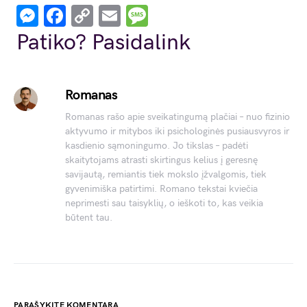
Messenger
Facebook
Copy
Email
Message
Link
Patiko? Pasidalink
Romanas
Romanas rašo apie sveikatingumą plačiai – nuo fizinio
aktyvumo ir mitybos iki psichologinės pusiausvyros ir
kasdienio sąmoningumo. Jo tikslas – padėti
skaitytojams atrasti skirtingus kelius į geresnę
savijautą, remiantis tiek mokslo įžvalgomis, tiek
gyvenimiška patirtimi. Romano tekstai kviečia
neprimesti sau taisyklių, o ieškoti to, kas veikia
būtent tau.
PARAŠYKITE KOMENTARĄ