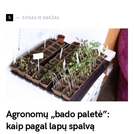
S
SODAS IR DARŽAS
Agronomų „bado paletė”:
kaip pagal lapų spalvą