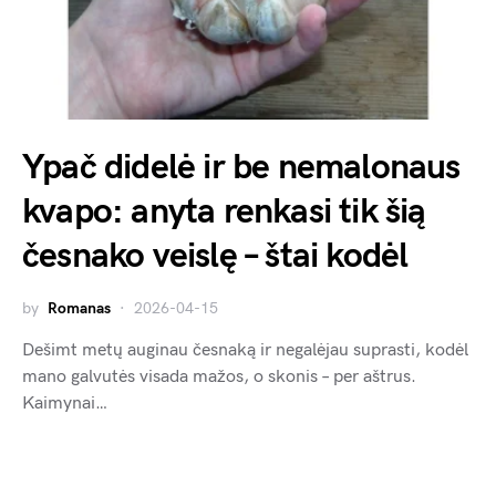
Ypač didelė ir be nemalonaus
kvapo: anyta renkasi tik šią
česnako veislę – štai kodėl
by
Romanas
2026-04-15
Dešimt metų auginau česnaką ir negalėjau suprasti, kodėl
mano galvutės visada mažos, o skonis – per aštrus.
Kaimynai…