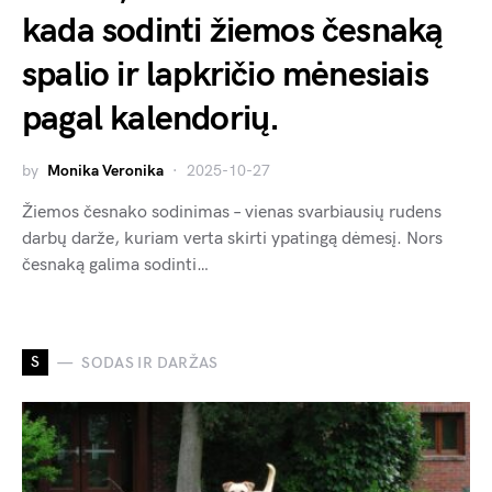
kada sodinti žiemos česnaką
spalio ir lapkričio mėnesiais
pagal kalendorių.
by
Monika Veronika
2025-10-27
Žiemos česnako sodinimas – vienas svarbiausių rudens
darbų darže, kuriam verta skirti ypatingą dėmesį. Nors
česnaką galima sodinti…
S
SODAS IR DARŽAS