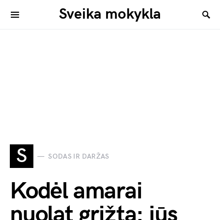
Sveika mokykla
S
SODAS IR DARŽAS
Kodėl amarai
nuolat grįžta: jūs