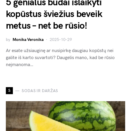
5 genialūs būdai išlaikyti
kopūstus šviežius beveik
metus – net be rūsio!
by
Monika Veronika
2025-10-29
Ar esate užsiauginę ar nusipirkę daugiau kopūstų nei
galite iš karto suvartoti? Daugelis mano, kad be rūsio
neįmanoma…
S
SODAS IR DARŽAS