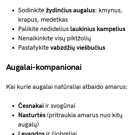
Sodinkite
žydinčius augalus
: kmynus,
krapus, medetkas
Palikite nedidelius
laukinius kampelius
Nenaikinkite visų piktžolių
Pastatykite
vabzdžių viešbučius
Augalai-kompanionai
Kai kurie augalai natūraliai atbaido amarus:
Česnakai
ir svogūnai
Nasturtės
(pritraukia amarus nuo kitų
augalų)
Levandos
ir čiobreliai