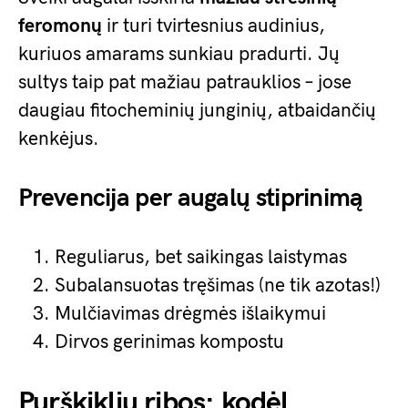
feromonų
ir turi tvirtesnius audinius,
kuriuos amarams sunkiau pradurti. Jų
sultys taip pat mažiau patrauklios – jose
daugiau fitocheminių junginių, atbaidančių
kenkėjus.
Prevencija per augalų stiprinimą
Reguliarus, bet saikingas laistymas
Subalansuotas tręšimas (ne tik azotas!)
Mulčiavimas drėgmės išlaikymui
Dirvos gerinimas kompostu
Purškiklių ribos: kodėl