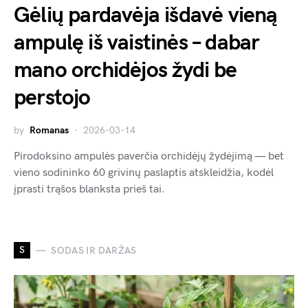
Gėlių pardavėja išdavė vieną
ampulę iš vaistinės – dabar
mano orchidėjos žydi be
perstojo
by
Romanas
2026-03-14
Pirodoksino ampulės paverčia orchidėjų žydėjimą — bet
vieno sodininko 60 grivinų paslaptis atskleidžia, kodėl
įprasti trąšos blanksta prieš tai.
S
SODAS IR DARŽAS