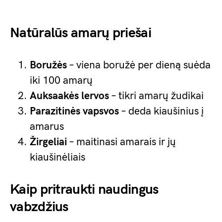
Natūralūs amarų priešai
Boružės
– viena boružė per dieną suėda
iki 100 amarų
Auksaakės lervos
– tikri amarų žudikai
Parazitinės vapsvos
– deda kiaušinius į
amarus
Žirgeliai
– maitinasi amarais ir jų
kiaušinėliais
Kaip pritraukti naudingus
vabzdžius