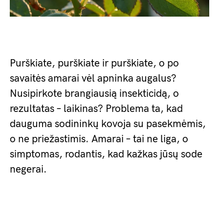
Purškiate, purškiate ir purškiate, o po
savaitės amarai vėl apninka augalus?
Nusipirkote brangiausią insekticidą, o
rezultatas – laikinas? Problema ta, kad
dauguma sodininkų kovoja su pasekmėmis,
o ne priežastimis. Amarai – tai ne liga, o
simptomas, rodantis, kad kažkas jūsų sode
negerai.