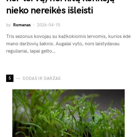
nieko nereikės išleisti
by
Romanas
2026-04-15
Tris sezonus kovojau su kažkokiomis lervomis, kurios ėdė
mano daržovių šaknis. Augalai vyto, nors laistydavau
reguliariai, lapai gelto…
S
SODAS IR DARŽAS