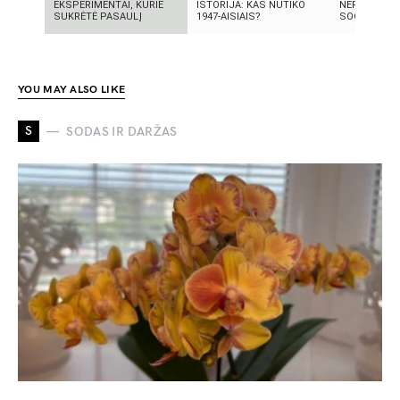
EKSPERIMENTAI, KURIE
ISTORIJA: KAS NUTIKO
NEPAAIŠKI
SUKRĖTĖ PASAULĮ
1947-AISIAIS?
SOCIALINIS
YOU MAY ALSO LIKE
S
SODAS IR DARŽAS