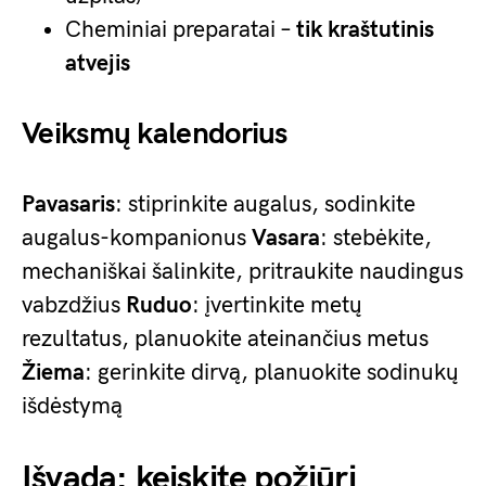
Cheminiai preparatai –
tik kraštutinis
atvejis
Veiksmų kalendorius
Pavasaris
: stiprinkite augalus, sodinkite
augalus-kompanionus
Vasara
: stebėkite,
mechaniškai šalinkite, pritraukite naudingus
vabzdžius
Ruduo
: įvertinkite metų
rezultatus, planuokite ateinančius metus
Žiema
: gerinkite dirvą, planuokite sodinukų
išdėstymą
Išvada: keiskite požiūrį