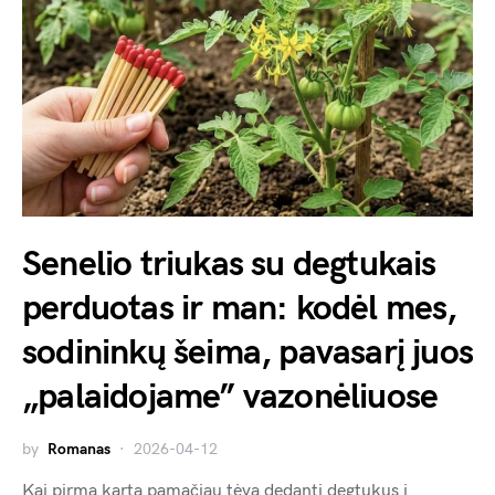
Senelio triukas su degtukais
perduotas ir man: kodėl mes,
sodininkų šeima, pavasarį juos
„palaidojame” vazonėliuose
by
Romanas
2026-04-12
Kai pirmą kartą pamačiau tėvą dedantį degtukus į