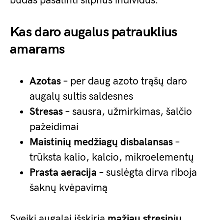
būdas pašalinti silpnus individus.
Kas daro augalus patrauklius
amarams
Azotas
– per daug azoto trąšų daro
augalų sultis saldesnes
Stresas
– sausra, užmirkimas, šalčio
pažeidimai
Maistinių medžiagų disbalansas
–
trūksta kalio, kalcio, mikroelementų
Prasta aeracija
– suslėgta dirva riboja
šaknų kvėpavimą
Sveiki augalai išskiria
mažiau stresinių