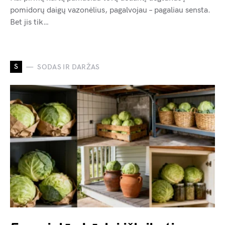
pomidorų daigų vazonėlius, pagalvojau – pagaliau sensta.
Bet jis tik…
S
SODAS IR DARŽAS