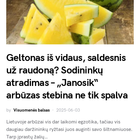
Geltonas iš vidaus, saldesnis
už raudoną? Sodininkų
atradimas – „Janosik“
arbūzas stebina ne tik spalva
by
Visuomenės balsas
2025-06-03
Lietuvoje arbūzai vis dar laikomi egzotika, tačiau vis
daugiau daržininkų ryžtasi juos auginti savo šiltnamiuose.
Tarp įprastų žalių…