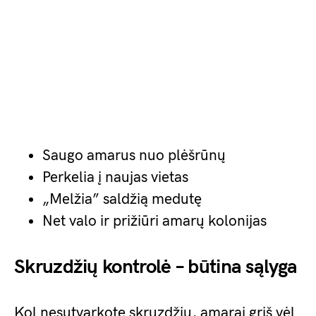
Saugo amarus nuo plėšrūnų
Perkelia į naujas vietas
„Melžia” saldžią medutę
Net valo ir prižiūri amarų kolonijas
Skruzdžių kontrolė – būtina sąlyga
Kol nesutvarkote skruzdžių, amarai grįš vėl