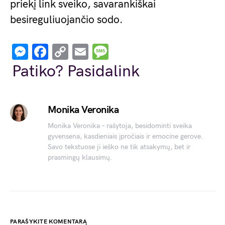
priekį link sveiko, savarankiškai
besireguliuojančio sodo.
Messenger
Facebook
Copy
Email
Message
Link
Patiko? Pasidalink
Monika Veronika
Monika Veronika – rašytoja, besidominti sveika
gyvensena, kasdieniais įpročiais ir emocine gerove.
Savo tekstuose ji ieško ne tik atsakymų, bet ir
prasmingų klausimų.
PARAŠYKITE KOMENTARĄ