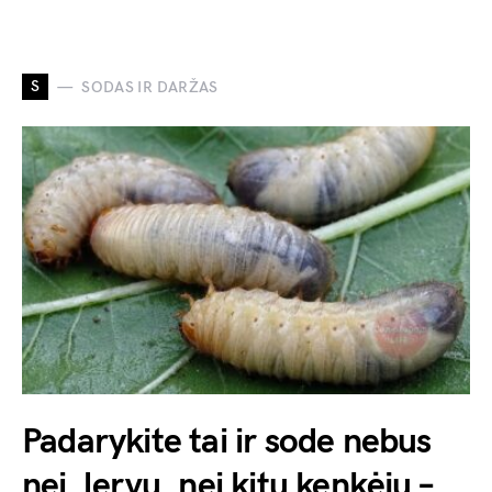
S
SODAS IR DARŽAS
Padarykite tai ir sode nebus
nei lervų, nei kitų kenkėjų –