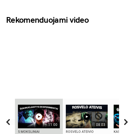
Rekomenduojami video
11:00
08:03
5 MOKSLINIAI
ROSVELO ATEIVIO
KAS TAS „SI