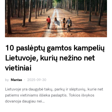
10 paslėptų gamtos kampelių
Lietuvoje, kurių nežino net
vietiniai
by
Mantas
2025-09-30
Lietuvoje yra daugybė takų, parkų ir slėptuvių, kurie net
patiems vietiniams išlieka paslaptis. Tokios išvykos
dovanoja daugiau nei…