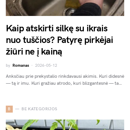
Kaip atskirti silkę su ikrais
nuo tuščios? Patyrę pirkėjai
žiūri ne į kainą
by
Romanas
2026-05-12
Anksčiau prie prekystalio rinkdavausi akimis. Kuri didesnė
— tą ir imu. Kuri gražiau atrodo, kuri blizgantesnė — ta…
B
BE KATEGORIJOS