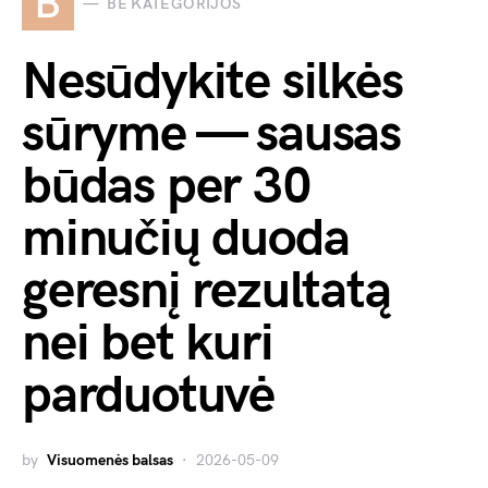
B
BE KATEGORIJOS
Nesūdykite silkės
sūryme — sausas
būdas per 30
minučių duoda
geresnį rezultatą
nei bet kuri
parduotuvė
by
Visuomenės balsas
2026-05-09