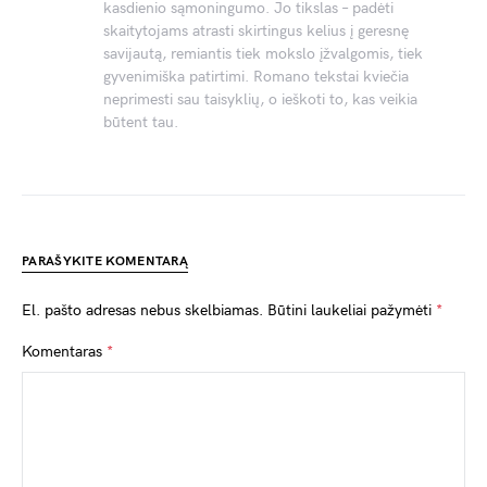
kasdienio sąmoningumo. Jo tikslas – padėti
skaitytojams atrasti skirtingus kelius į geresnę
savijautą, remiantis tiek mokslo įžvalgomis, tiek
gyvenimiška patirtimi. Romano tekstai kviečia
neprimesti sau taisyklių, o ieškoti to, kas veikia
būtent tau.
PARAŠYKITE KOMENTARĄ
El. pašto adresas nebus skelbiamas.
Būtini laukeliai pažymėti
*
Komentaras
*