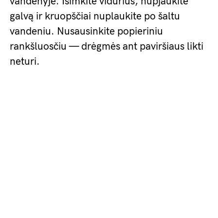
vandenyje. Išimkite vidurius, nupjaukite
galvą ir kruopščiai nuplaukite po šaltu
vandeniu. Nusausinkite popieriniu
rankšluosčiu — drėgmės ant paviršiaus likti
neturi.