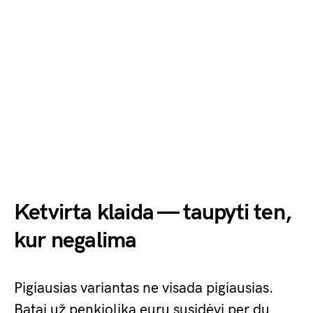
Ketvirta klaida — taupyti ten,
kur negalima
Pigiausias variantas ne visada pigiausias.
Batai už penkiolika eurų susidėvi per du