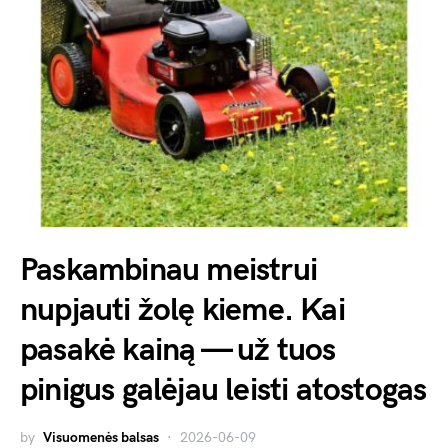
Paskambinau meistrui
nupjauti žolę kieme. Kai
pasakė kainą — už tuos
pinigus galėjau leisti atostogas
by
Visuomenės balsas
2026-06-09