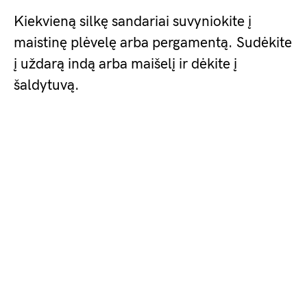
Kiekvieną silkę sandariai suvyniokite į
maistinę plėvelę arba pergamentą. Sudėkite
į uždarą indą arba maišelį ir dėkite į
šaldytuvą.