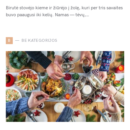
Birutė stovėjo kieme ir žiūrėjo į žolę, kuri per tris savaites
buvo paaugusi iki kelių. Namas — tėvų,…
B
BE KATEGORIJOS