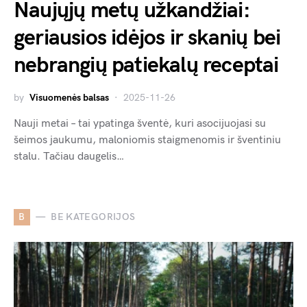
Naujųjų metų užkandžiai:
geriausios idėjos ir skanių bei
nebrangių patiekalų receptai
by
Visuomenės balsas
2025-11-26
Nauji metai – tai ypatinga šventė, kuri asocijuojasi su
šeimos jaukumu, maloniomis staigmenomis ir šventiniu
stalu. Tačiau daugelis…
B
BE KATEGORIJOS