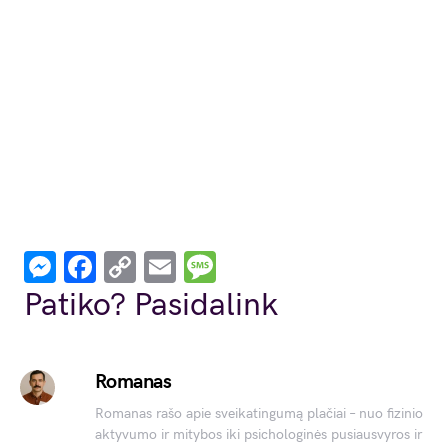
Messenger
Facebook
Copy
Email
Message
Link
Patiko? Pasidalink
Romanas
Romanas rašo apie sveikatingumą plačiai – nuo fizinio
aktyvumo ir mitybos iki psichologinės pusiausvyros ir