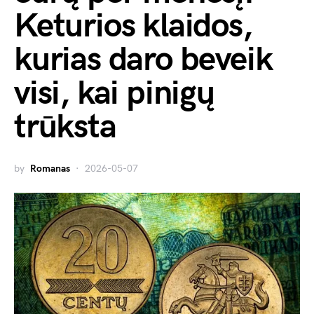
Keturios klaidos,
kurias daro beveik
visi, kai pinigų
trūksta
by
Romanas
2026-05-07