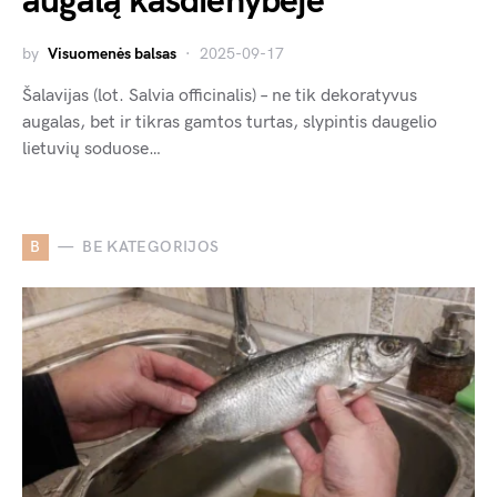
augalą kasdienybėje
by
Visuomenės balsas
2025-09-17
Šalavijas (lot. Salvia officinalis) – ne tik dekoratyvus
augalas, bet ir tikras gamtos turtas, slypintis daugelio
lietuvių soduose…
B
BE KATEGORIJOS