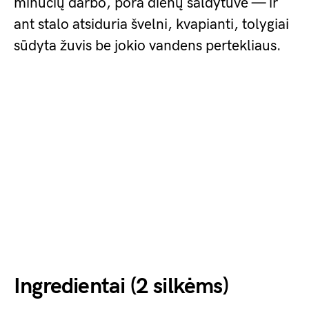
minučių darbo, pora dienų šaldytuve — ir
ant stalo atsiduria švelni, kvapianti, tolygiai
sūdyta žuvis be jokio vandens pertekliaus.
Ingredientai (2 silkėms)