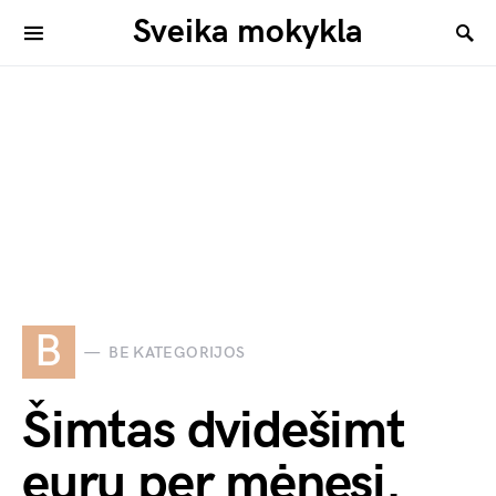
Sveika mokykla
B
BE KATEGORIJOS
Šimtas dvidešimt
eurų per mėnesį.