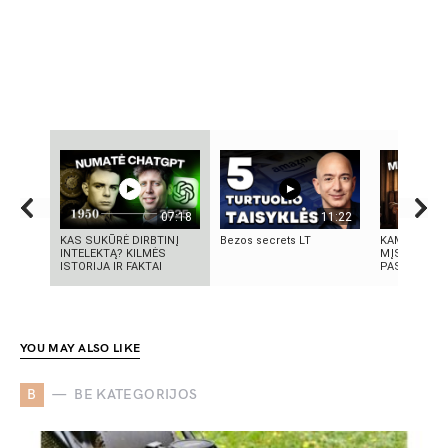
07:18
11:22
KAS SUKŪRĖ DIRBTINĮ
Bezos secrets LT
KAMUOLINIS
INTELEKTĄ? KILMĖS
MĮSLINGA 
ISTORIJA IR FAKTAI
PASLAPTIS
YOU MAY ALSO LIKE
B
BE KATEGORIJOS