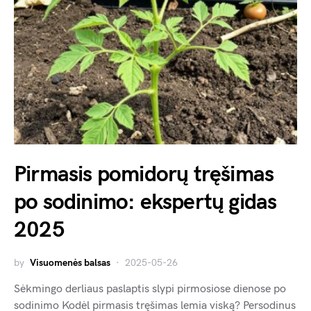
Pirmasis pomidorų tręšimas
po sodinimo: ekspertų gidas
2025
by
Visuomenės balsas
2025-05-26
Sėkmingo derliaus paslaptis slypi pirmosiose dienose po
sodinimo Kodėl pirmasis tręšimas lemia viską? Persodinus