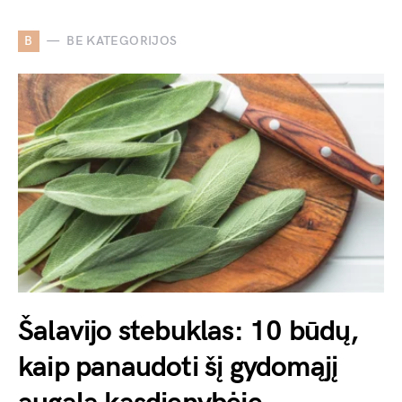
B
BE KATEGORIJOS
Šalavijo stebuklas: 10 būdų,
kaip panaudoti šį gydomąjį