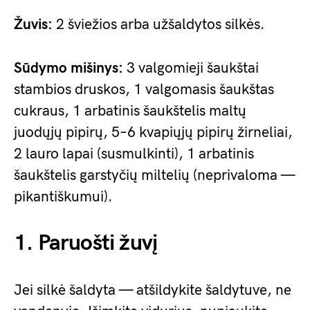
Žuvis:
2 šviežios arba užšaldytos silkės.
Sūdymo mišinys:
3 valgomieji šaukštai
stambios druskos, 1 valgomasis šaukštas
cukraus, 1 arbatinis šaukštelis maltų
juodųjų pipirų, 5–6 kvapiųjų pipirų žirneliai,
2 lauro lapai (susmulkinti), 1 arbatinis
šaukštelis garstyčių miltelių (neprivaloma —
pikantiškumui).
1. Paruošti žuvį
Jei silkė šaldyta — atšildykite šaldytuve, ne