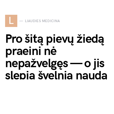
L
LIAUDIES MEDICINA
Pro šitą pievų žiedą
praeini nė
nepažvelgęs — o jis
slepia švelnią naudą
ir vieną įspėjimą
by
Monika Veronika
2026-07-03