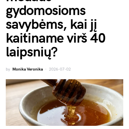
gydomosioms
savybėms, kai jį
kaitiname virš 40
laipsnių?
by
Monika Veronika
2026-07-02