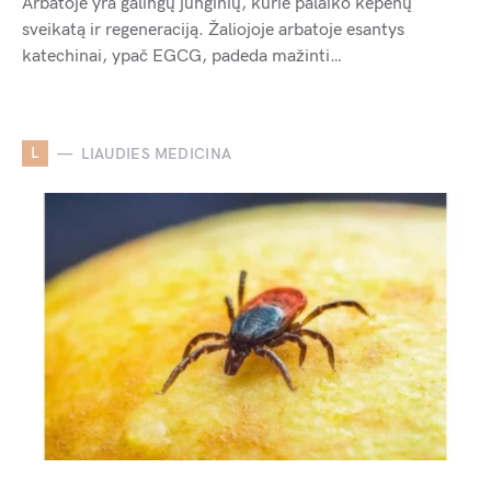
Arbatoje yra galingų junginių, kurie palaiko kepenų
sveikatą ir regeneraciją. Žaliojoje arbatoje esantys
katechinai, ypač EGCG, padeda mažinti…
L
LIAUDIES MEDICINA