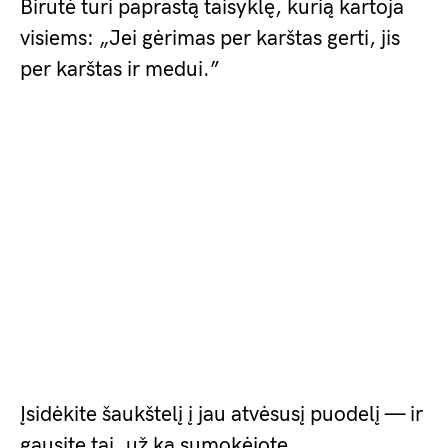
Birutė turi paprastą taisyklę, kurią kartoja
visiems: „Jei gėrimas per karštas gerti, jis
per karštas ir medui.”
Įsidėkite šaukštelį į jau atvėsusį puodelį — ir
gausite tai, už ką sumokėjote.