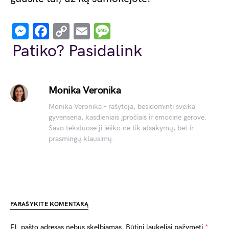
Messenger
Facebook
Copy
Email
Message
Link
Patiko? Pasidalink
Monika Veronika
Monika Veronika – rašytoja, besidominti sveika
gyvensena, kasdieniais įpročiais ir emocine gerove.
Savo tekstuose ji ieško ne tik atsakymų, bet ir
prasmingų klausimų.
PARAŠYKITE KOMENTARĄ
El. pašto adresas nebus skelbiamas.
Būtini laukeliai pažymėti
*