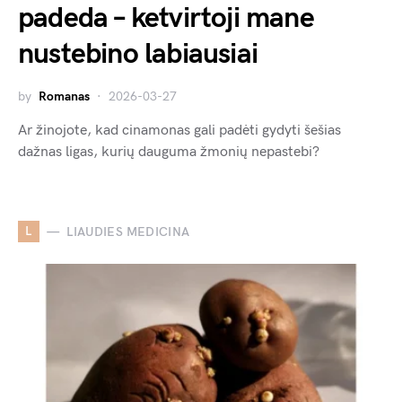
padeda – ketvirtoji mane
nustebino labiausiai
by
Romanas
2026-03-27
Ar žinojote, kad cinamonas gali padėti gydyti šešias
dažnas ligas, kurių dauguma žmonių nepastebi?
L
LIAUDIES MEDICINA