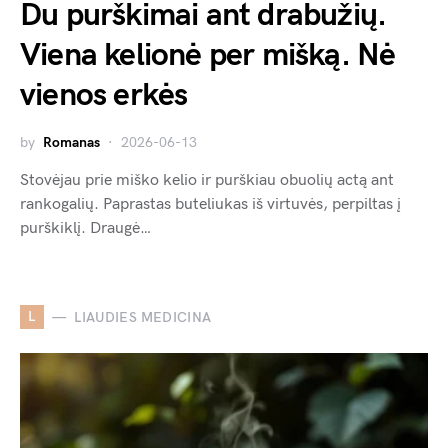
Du purškimai ant drabužių.
Viena kelionė per mišką. Nė
vienos erkės
by
Romanas
2026-06-13
Stovėjau prie miško kelio ir purškiau obuolių actą ant
rankogalių. Paprastas buteliukas iš virtuvės, perpiltas į
purškiklį. Draugė…
L
LIAUDIES MEDICINA