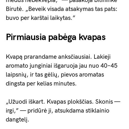
medus nebekvepia,” — pasakoja bitininkė
Birutė. „Beveik visada atsakymas tas pats:
buvo per karštai laikytas.”
Pirmiausia pabėga kvapas
Kvapą prarandame anksčiausiai. Lakieji
aromato junginiai išgaruoja jau nuo 40–45
laipsnių, ir tas gėlių, pievos aromatas
dingsta per kelias minutes.
„Užuodi iškart. Kvapas plokščias. Skonis —
irgi,” — pridūrė ji, atsukdama stiklainio
dangtelį.