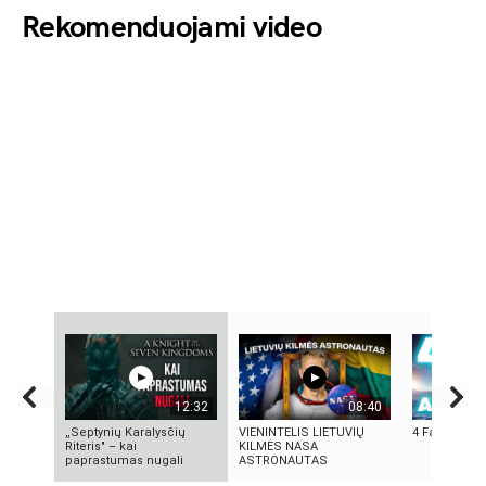
Rekomenduojami video
12:32
08:40
„Septynių Karalysčių
VIENINTELIS LIETUVIŲ
4 Faktai apie
Riteris" – kai
KILMĖS NASA
paprastumas nugali
ASTRONAUTAS