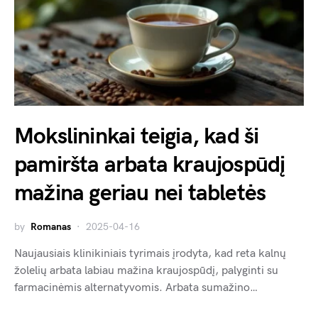
Mokslininkai teigia, kad ši
pamiršta arbata kraujospūdį
mažina geriau nei tabletės
by
Romanas
2025-04-16
Naujausiais klinikiniais tyrimais įrodyta, kad reta kalnų
žolelių arbata labiau mažina kraujospūdį, palyginti su
farmacinėmis alternatyvomis. Arbata sumažino…