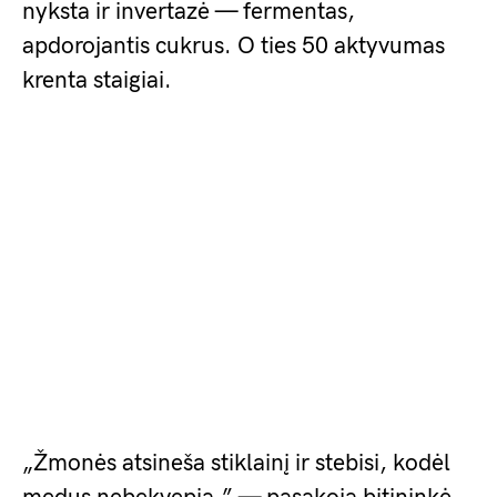
nyksta ir invertazė — fermentas,
apdorojantis cukrus. O ties 50 aktyvumas
krenta staigiai.
„Žmonės atsineša stiklainį ir stebisi, kodėl