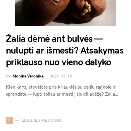
Žalia dėmė ant bulvės —
nulupti ar išmesti? Atsakymas
priklauso nuo vieno dalyko
by
Monika Veronika
2026-05-15
Kiek kartų stovėjote prie kriauklės su peiliu rankoje ir
sprendėte — lupti toliau ar mesti į šiukšliadėžę? Žalia…
L
LIAUDIES MEDICINA