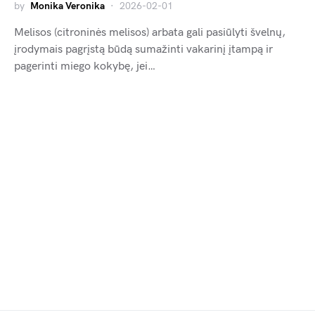
by
Monika Veronika
2026-02-01
Melisos (citroninės melisos) arbata gali pasiūlyti švelnų,
įrodymais pagrįstą būdą sumažinti vakarinį įtampą ir
pagerinti miego kokybę, jei…