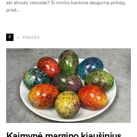
abi atrodo vienodai? Ši mintis kankina daugumą pirkėjų
prieš…
P
PREKĖS
Kaimynė margino kiaušinius