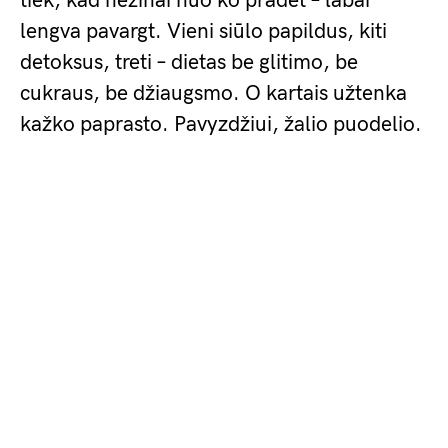
tiek, kad nežinai nuo ko pradėt – labai
lengva pavargt. Vieni siūlo papildus, kiti
detoksus, treti – dietas be glitimo, be
cukraus, be džiaugsmo. O kartais užtenka
kažko paprasto. Pavyzdžiui, žalio puodelio.