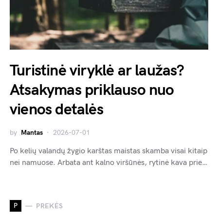
Turistinė viryklė ar laužas?
Atsakymas priklauso nuo
vienos detalės
by
Mantas
2026-07-01
Po kelių valandų žygio karštas maistas skamba visai kitaip
nei namuose. Arbata ant kalno viršūnės, rytinė kava prie…
P
PREKĖS