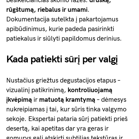
besikeičiančias skonio fazes:
druską,
rūgštumą, riebalus ir umami
.
Dokumentacija sutelkta į pakartojamus
apibūdinimus, kurie padeda pasirinkti
patiekalus ir siūlyti papildomus derinius.
Kada patiekti sūrį per valgį
Nustačius griežtus degustacijos etapus –
vizualinį patikrinimą,
kontroliuojamą
įkvėpimą
ir
matuotą kramtymą
– dėmesys
nukreipiamas į tai, kur sūris tinka valgymo
sekoje. Ekspertai pataria sūrį patiekti prieš
desertą, kai apetitas dar yra geras ir
gomurys gali atskirti subtilias tekstūras ir