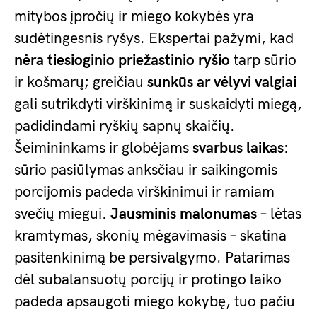
mitybos įpročių ir miego kokybės yra
sudėtingesnis ryšys. Ekspertai pažymi, kad
nėra tiesioginio priežastinio ryšio
tarp sūrio
ir košmarų; greičiau
sunkūs ar vėlyvi valgiai
gali sutrikdyti virškinimą ir suskaidyti miegą,
padidindami ryškių sapnų skaičių.
Šeimininkams ir globėjams
svarbus laikas
:
sūrio pasiūlymas anksčiau ir saikingomis
porcijomis padeda virškinimui ir ramiam
svečių miegui.
Jausminis malonumas
– lėtas
kramtymas, skonių mėgavimasis – skatina
pasitenkinimą be persivalgymo. Patarimas
dėl subalansuotų porcijų ir protingo laiko
padeda apsaugoti miego kokybę, tuo pačiu