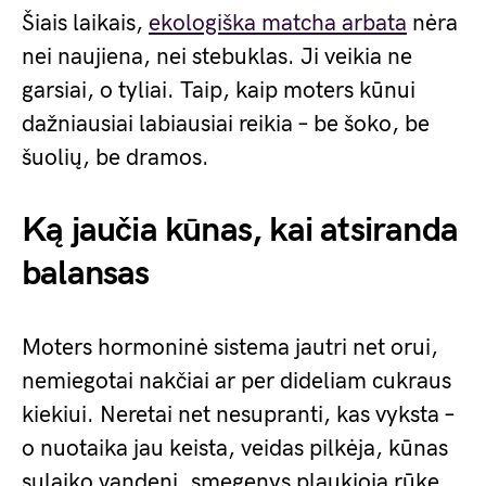
Šiais laikais,
ekologiška matcha arbata
nėra
nei naujiena, nei stebuklas. Ji veikia ne
garsiai, o tyliai. Taip, kaip moters kūnui
dažniausiai labiausiai reikia – be šoko, be
šuolių, be dramos.
Ką jaučia kūnas, kai atsiranda
balansas
Moters hormoninė sistema jautri net orui,
nemiegotai nakčiai ar per dideliam cukraus
kiekiui. Neretai net nesupranti, kas vyksta –
o nuotaika jau keista, veidas pilkėja, kūnas
sulaiko vandenį, smegenys plaukioja rūke.