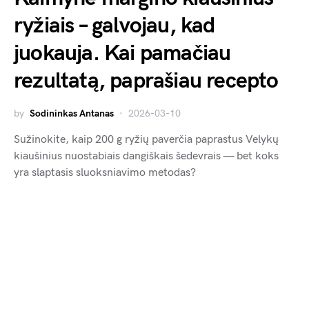
ryžiais – galvojau, kad
juokauja. Kai pamačiau
rezultatą, paprašiau recepto
by
Sodininkas Antanas
2026-03-10
Sužinokite, kaip 200 g ryžių paverčia paprastus Velykų
kiaušinius nuostabiais dangiškais šedevrais — bet koks
yra slaptasis sluoksniavimo metodas?