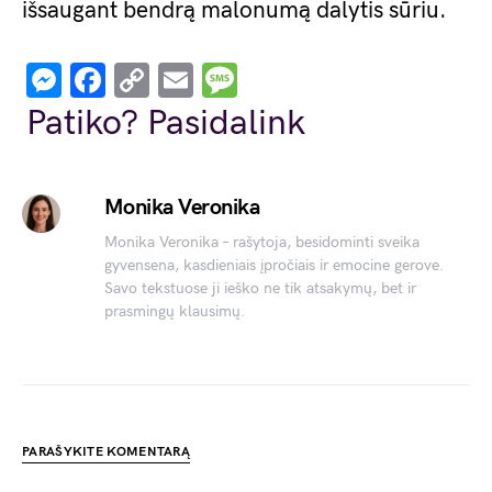
išsaugant bendrą malonumą dalytis sūriu.
Messenger
Facebook
Copy
Email
Message
Link
Patiko? Pasidalink
Monika Veronika
Monika Veronika – rašytoja, besidominti sveika
gyvensena, kasdieniais įpročiais ir emocine gerove.
Savo tekstuose ji ieško ne tik atsakymų, bet ir
prasmingų klausimų.
PARAŠYKITE KOMENTARĄ