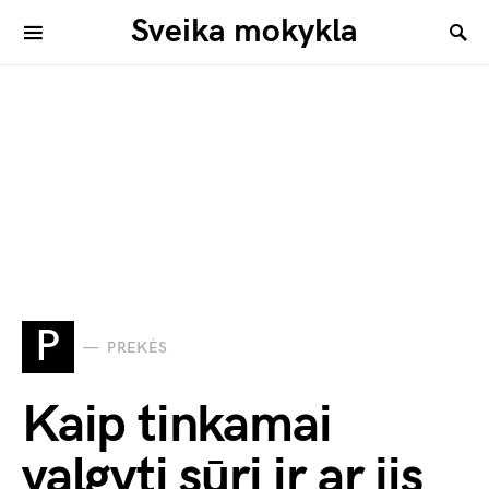
Sveika mokykla
P
PREKĖS
Kaip tinkamai
valgyti sūrį ir ar jis