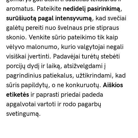
aromatus. Pateikite
nedidelį pasirinkimą
,
surūšiuotą pagal intensyvumą
, kad svečiai
galėtų pereiti nuo švelnaus prie stipraus
skonio. Venkite sūrio pateikimo tik kaip
vėlyvo malonumo, kurio valgytojai negali
visiškai įvertinti. Padavėjai turėtų stebėti
porcijų dydį ir laiką, atsižvelgdami į
pagrindinius patiekalus, užtikrindami, kad
sūris papildytų, o ne konkuruotų.
Aiškios
etiketės
ir paprasti priedai padeda
apgalvotai vartoti ir rodo pagarbų
svetingumą.