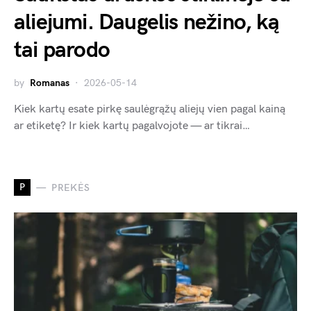
aliejumi. Daugelis nežino, ką
tai parodo
by
Romanas
2026-05-14
Kiek kartų esate pirkę saulėgrąžų aliejų vien pagal kainą
ar etiketę? Ir kiek kartų pagalvojote — ar tikrai…
P
PREKĖS