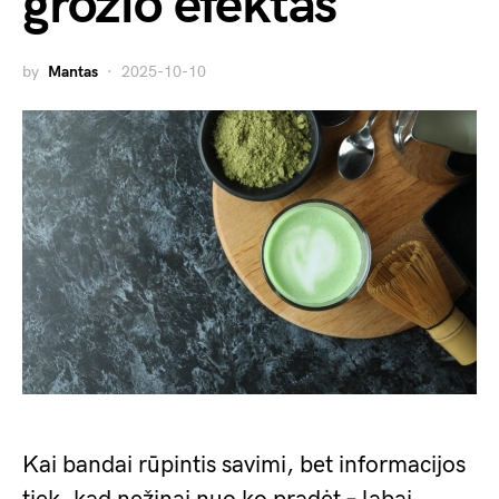
grožio efektas
by
Mantas
2025-10-10
Kai bandai rūpintis savimi, bet informacijos