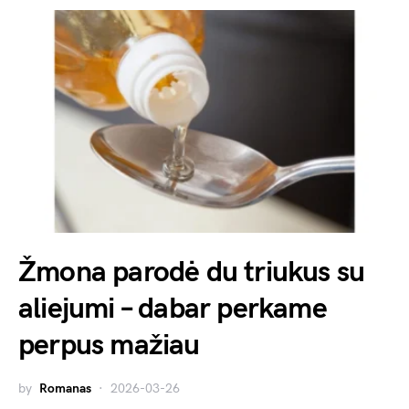
Žmona parodė du triukus su
aliejumi – dabar perkame
perpus mažiau
by
Romanas
2026-03-26