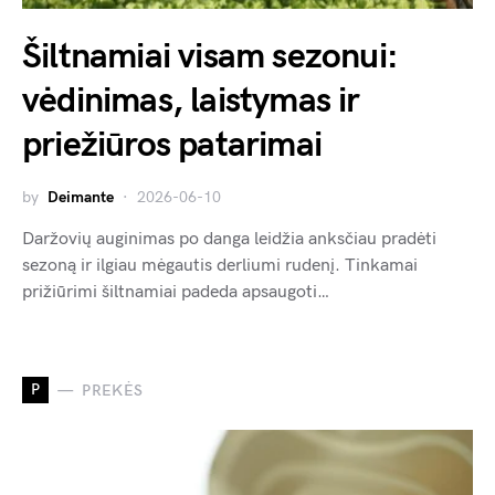
Šiltnamiai visam sezonui:
vėdinimas, laistymas ir
priežiūros patarimai
by
Deimante
2026-06-10
Daržovių auginimas po danga leidžia anksčiau pradėti
sezoną ir ilgiau mėgautis derliumi rudenį. Tinkamai
prižiūrimi šiltnamiai padeda apsaugoti…
P
PREKĖS