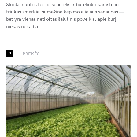
Sluoksniuotos tešlos šepetėlis ir buteliuko kamštelio
triukas smarkiai sumažina kepimo aliejaus sąnaudas —
bet yra vienas netikėtas šalutinis poveikis, apie kurį
niekas nekalba.
P
PREKĖS