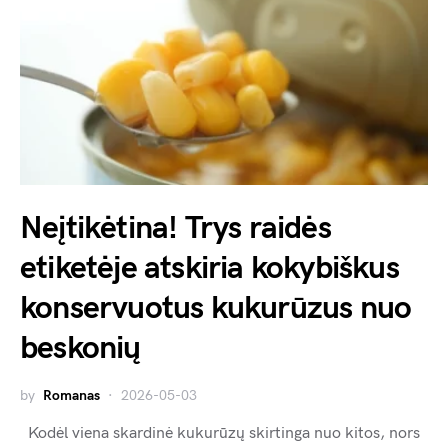
Neįtikėtina! Trys raidės
etiketėje atskiria kokybiškus
konservuotus kukurūzus nuo
beskonių
by
Romanas
2026-05-03
Kodėl viena skardinė kukurūzų skirtinga nuo kitos, nors