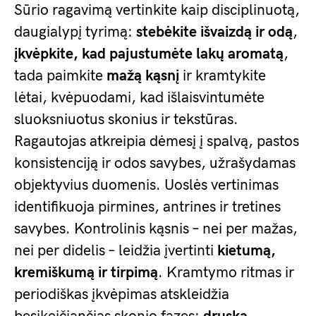
Sūrio ragavimą vertinkite kaip disciplinuotą,
daugialypį tyrimą:
stebėkite išvaizdą ir odą
,
įkvėpkite, kad pajustumėte lakų aromatą
,
tada paimkite
mažą kąsnį
ir kramtykite
lėtai, kvėpuodami, kad išlaisvintumėte
sluoksniuotus skonius ir tekstūras.
Ragautojas atkreipia dėmesį į spalvą, pastos
konsistenciją ir odos savybes, užrašydamas
objektyvius duomenis. Uoslės vertinimas
identifikuoja pirmines, antrines ir tretines
savybes. Kontrolinis kąsnis – nei per mažas,
nei per didelis – leidžia įvertinti
kietumą,
kremiškumą ir tirpimą
. Kramtymo ritmas ir
periodiškas įkvėpimas atskleidžia