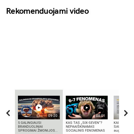
Rekomenduojami video
09:20
08:01
5 GALINGIAUSI
KAS TAS „SIX-SEVEN“?
KAIP PRADĖT
BRANDUOLINIAI
NEPAAIŠKINAMAS
SAU: 7 asme
SPROGIMAI ŽMONIJOS...
SOCIALINIS FENOMENAS
augimo patar