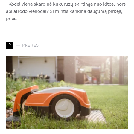
Kodėl viena skardinė kukurūzų skirtinga nuo kitos, nors
abi atrodo vienodai? Ši mintis kankina daugumą pirkėjų
prieš…
P
PREKĖS