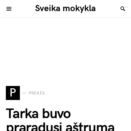
Sveika mokykla
P
PREKĖS
Tarka buvo
praradusi aštrumą