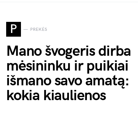
P
PREKĖS
Mano švogeris dirba
mėsininku ir puikiai
išmano savo amatą:
kokia kiaulienos
dalis geriausiai
tinka šašlykui, o