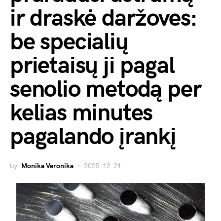
ir draskė daržoves:
be specialių
prietaisų ji pagal
senolio metodą per
kelias minutes
pagalando įrankį
by
Monika Veronika
2025-12-21