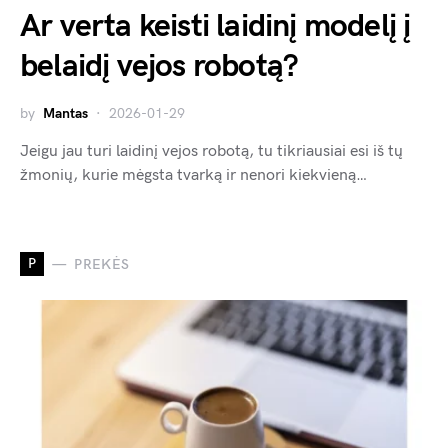
Ar verta keisti laidinį modelį į
belaidį vejos robotą?
by
Mantas
2026-01-29
Jeigu jau turi laidinį vejos robotą, tu tikriausiai esi iš tų
žmonių, kurie mėgsta tvarką ir nenori kiekvieną…
P
PREKĖS