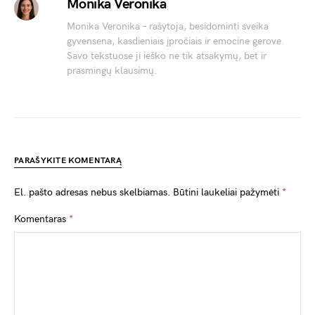
Monika Veronika
Monika Veronika – rašytoja, besidominti sveika
gyvensena, kasdieniais įpročiais ir emocine gerove.
Savo tekstuose ji ieško ne tik atsakymų, bet ir
prasmingų klausimų.
PARAŠYKITE KOMENTARĄ
El. pašto adresas nebus skelbiamas.
Būtini laukeliai pažymėti
*
Komentaras
*