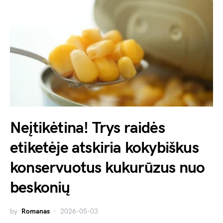
Neįtikėtina! Trys raidės
etiketėje atskiria kokybiškus
konservuotus kukurūzus nuo
beskonių
by
Romanas
2026-05-03