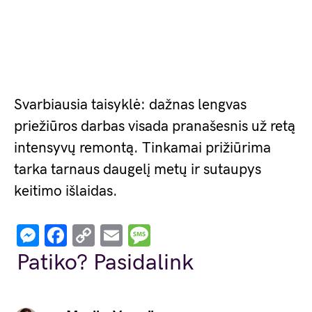
Svarbiausia taisyklė: dažnas lengvas
priežiūros darbas visada pranašesnis už retą
intensyvų remontą. Tinkamai prižiūrima
tarka tarnaus daugelį metų ir sutaupys
keitimo išlaidas.
Messenger
Facebook
Copy
Email
Message
Link
Patiko? Pasidalink