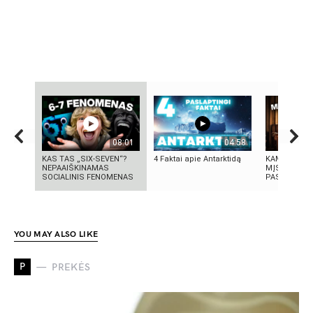
08:01
04:58
KAS TAS „SIX-SEVEN“?
4 Faktai apie Antarktidą
KAMUOLINIS
NEPAAIŠKINAMAS
MĮSLINGA 
SOCIALINIS FENOMENAS
PASLAPTIS
YOU MAY ALSO LIKE
P
PREKĖS