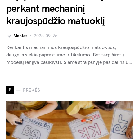
perkant mechaninį
kraujospūdžio matuoklį
by
Mantas
2025-09-26
Renkantis mechaninius kraujospūdžio matuoklius,
daugelis siekia paprastumo ir tikslumo. Bet tarp šimtų
modelių lengva pasiklysti. Šiame straipsnyje pasidalinsiu…
P
PREKĖS