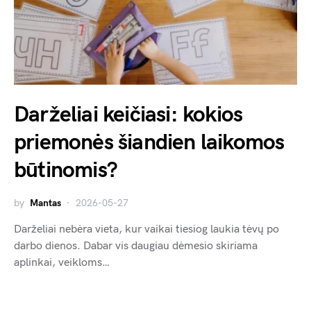
Darželiai keičiasi: kokios
priemonės šiandien laikomos
būtinomis?
by
Mantas
2026-05-27
Darželiai nebėra vieta, kur vaikai tiesiog laukia tėvų po
darbo dienos. Dabar vis daugiau dėmesio skiriama
aplinkai, veikloms…