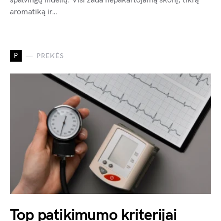
spalvingų indelių. Visi žada nepakartojamą skonį, tikrą
aromatiką ir…
P
PREKĖS
Top patikimumo kriterijai