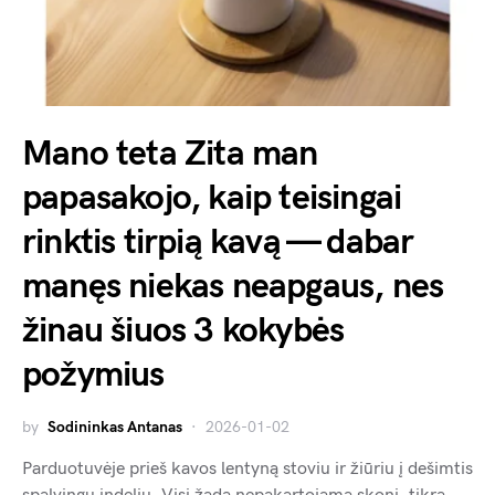
Mano teta Zita man
papasakojo, kaip teisingai
rinktis tirpią kavą — dabar
manęs niekas neapgaus, nes
žinau šiuos 3 kokybės
požymius
by
Sodininkas Antanas
2026-01-02
Parduotuvėje prieš kavos lentyną stoviu ir žiūriu į dešimtis