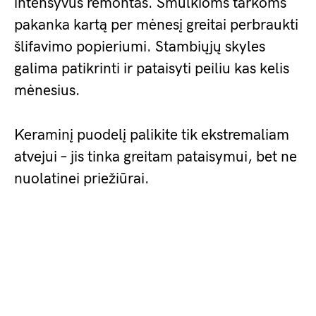
intensyvus remontas. Smulkioms tarkoms
pakanka kartą per mėnesį greitai perbraukti
šlifavimo popieriumi. Stambiųjų skyles
galima patikrinti ir pataisyti peiliu kas kelis
mėnesius.
Keraminį puodelį palikite tik ekstremaliam
atvejui – jis tinka greitam pataisymui, bet ne
nuolatinei priežiūrai.