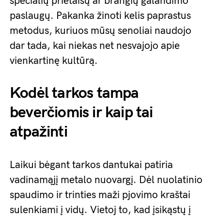
specialių prietaisų ar brangių galandimo
paslaugų. Pakanka žinoti kelis paprastus
metodus, kuriuos mūsų senoliai naudojo
dar tada, kai niekas net nesvajojo apie
vienkartinę kultūrą.
Kodėl tarkos tampa
beverčiomis ir kaip tai
atpažinti
Laikui bėgant tarkos dantukai patiria
vadinamąjį metalo nuovargį. Dėl nuolatinio
spaudimo ir trinties maži pjovimo kraštai
sulenkiami į vidų. Vietoj to, kad įsikąstų į