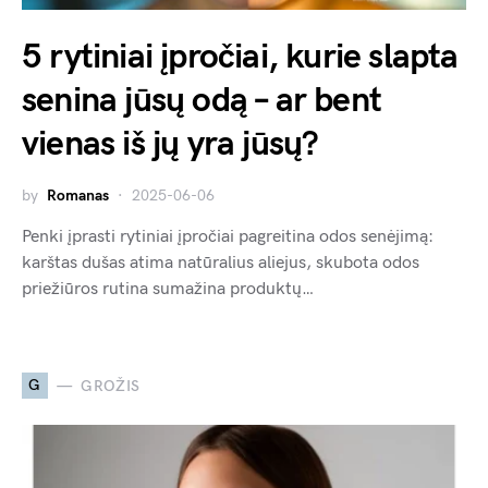
5 rytiniai įpročiai, kurie slapta
senina jūsų odą – ar bent
vienas iš jų yra jūsų?
by
Romanas
2025-06-06
Penki įprasti rytiniai įpročiai pagreitina odos senėjimą:
karštas dušas atima natūralius aliejus, skubota odos
priežiūros rutina sumažina produktų…
G
GROŽIS