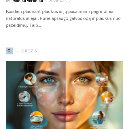
by
Monika Veronika
2025-04-22
Kasdien plaunant plaukus iš jų pašalinami pagrindiniai
natūralūs aliejai, kurie apsaugo galvos odą ir plaukus nuo
pažeidimų. Taip…
G
GROŽIS