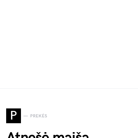
P
PREKĖS
Atnešė maišą