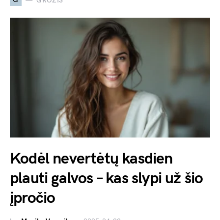
GROŽIS
Kodėl nevertėtų kasdien
plauti galvos – kas slypi už šio
įpročio