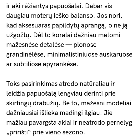
ir akį rėžiantys papuošalai. Dabar vis
daugiau moterų ieško balanso. Jos nori,
kad aksesuaras papildytų aprangą, o ne ją
užgožtų. Dėl to koralai dažniau matomi
mažesnėse detalėse — plonose
grandinėlėse, minimalistiniuose auskaruose
ar subtiliose apyrankėse.
Toks pasirinkimas atrodo natūraliau ir
leidžia papuošalą lengviau derinti prie
skirtingų drabužių. Be to, mažesni modeliai
dažniausiai išlieka madingi ilgiau. Jie
mažiau pavargsta akiai ir neatrodo pernelyg
„pririšti“ prie vieno sezono.