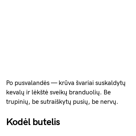
Po pusvalandės — krūva švariai suskaldytų
kevalų ir lėkštė sveikų branduolių. Be
trupinių, be sutraiškytų pusių, be nervų.
Kodėl butelis