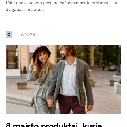
tūkstančiai vaizdo įrašų su pažadais: penki pratimai — ir
dvigubas smakras…
G
GROŽIS
8 maisto produktai, kurie