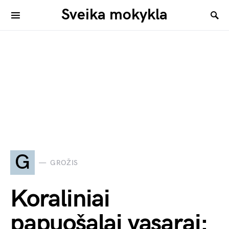
Sveika mokykla
G
GROŽIS
Koraliniai
papuošalai vasarai: