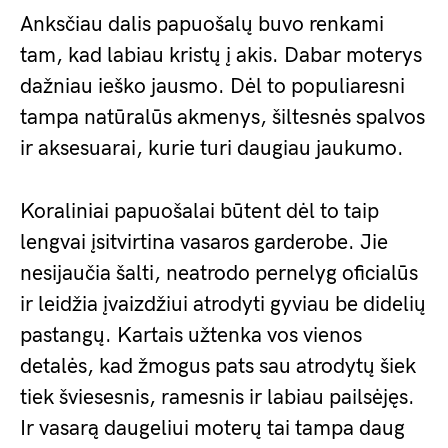
Anksčiau dalis papuošalų buvo renkami
tam, kad labiau kristų į akis. Dabar moterys
dažniau ieško jausmo. Dėl to populiaresni
tampa natūralūs akmenys, šiltesnės spalvos
ir aksesuarai, kurie turi daugiau jaukumo.
Koraliniai papuošalai būtent dėl to taip
lengvai įsitvirtina vasaros garderobe. Jie
nesijaučia šalti, neatrodo pernelyg oficialūs
ir leidžia įvaizdžiui atrodyti gyviau be didelių
pastangų. Kartais užtenka vos vienos
detalės, kad žmogus pats sau atrodytų šiek
tiek šviesesnis, ramesnis ir labiau pailsėjęs.
Ir vasarą daugeliui moterų tai tampa daug