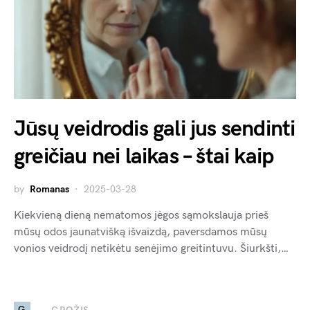
Jūsų veidrodis gali jus sendinti
greičiau nei laikas – štai kaip
by
Romanas
2025-03-28
Kiekvieną dieną nematomos jėgos sąmokslauja prieš
mūsų odos jaunatvišką išvaizdą, paversdamos mūsų
vonios veidrodį netikėtu senėjimo greitintuvu. Šiurkšti,…
G