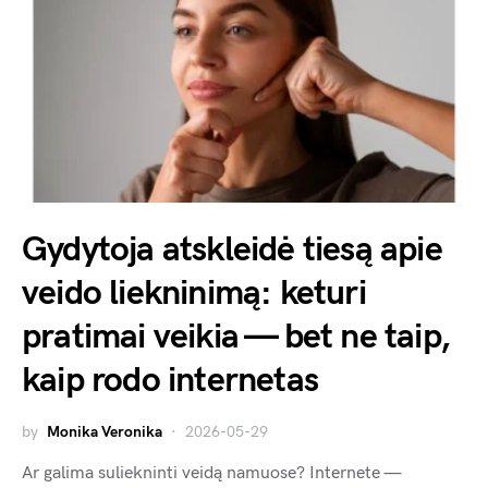
Gydytoja atskleidė tiesą apie
veido liekninimą: keturi
pratimai veikia — bet ne taip,
kaip rodo internetas
by
Monika Veronika
2026-05-29
Ar galima suliekninti veidą namuose? Internete —