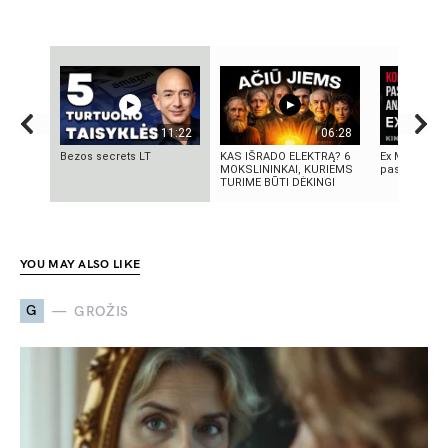
11:22
06:28
Bezos secrets LT
KAS IŠRADO ELEKTRĄ? 6
Ex Machina: 
MOKSLININKAI, KURIEMS
pasirinkimo
TURIME BŪTI DĖKINGI
YOU MAY ALSO LIKE
G
GROŽIS