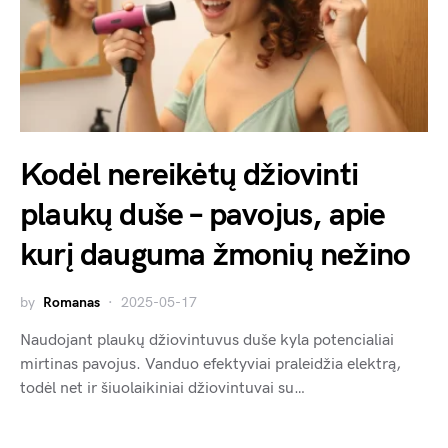
Kodėl nereikėtų džiovinti
plaukų duše – pavojus, apie
kurį dauguma žmonių nežino
by
Romanas
2025-05-17
Naudojant plaukų džiovintuvus duše kyla potencialiai
mirtinas pavojus. Vanduo efektyviai praleidžia elektrą,
todėl net ir šiuolaikiniai džiovintuvai su…