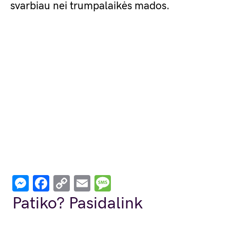
svarbiau nei trumpalaikės mados.
Messenger
Facebook
Copy
Email
Message
Link
Patiko? Pasidalink