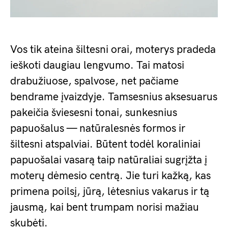
Vos tik ateina šiltesni orai, moterys pradeda
ieškoti daugiau lengvumo. Tai matosi
drabužiuose, spalvose, net pačiame
bendrame įvaizdyje. Tamsesnius aksesuarus
pakeičia šviesesni tonai, sunkesnius
papuošalus — natūralesnės formos ir
šiltesni atspalviai. Būtent todėl koraliniai
papuošalai vasarą taip natūraliai sugrįžta į
moterų dėmesio centrą. Jie turi kažką, kas
primena poilsį, jūrą, lėtesnius vakarus ir tą
jausmą, kai bent trumpam norisi mažiau
skubėti.