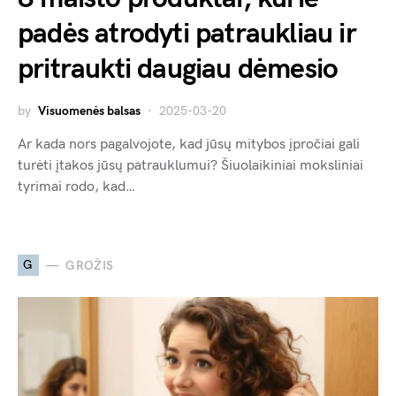
padės atrodyti patraukliau ir
pritraukti daugiau dėmesio
by
Visuomenės balsas
2025-03-20
Ar kada nors pagalvojote, kad jūsų mitybos įpročiai gali
turėti įtakos jūsų patrauklumui? Šiuolaikiniai moksliniai
tyrimai rodo, kad…
G
GROŽIS