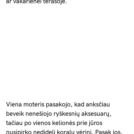
ar vakarienei terasoje.
Viena moteris pasakojo, kad anksčiau
beveik nenešiojo ryškesnių aksesuarų,
tačiau po vienos kelionės prie jūros
nusipirko nedidelį koralų vėrinį. Pasak jos,