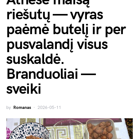
riešutų — vyras
paėmė butelį ir per
pusvalandį visus
suskaldė.
Branduoliai —
sveiki
by
Romanas
2026-05-11