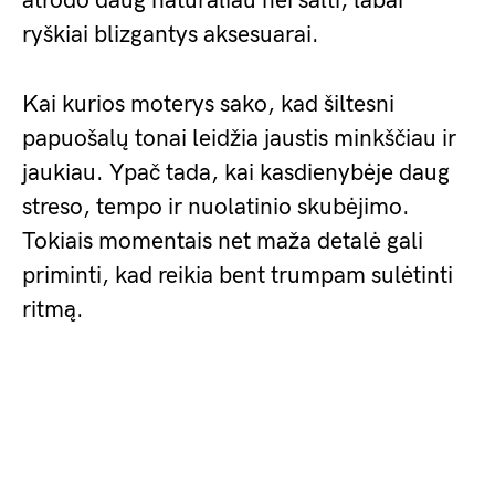
atrodo daug natūraliau nei šalti, labai
ryškiai blizgantys aksesuarai.
Kai kurios moterys sako, kad šiltesni
papuošalų tonai leidžia jaustis minkščiau ir
jaukiau. Ypač tada, kai kasdienybėje daug
streso, tempo ir nuolatinio skubėjimo.
Tokiais momentais net maža detalė gali
priminti, kad reikia bent trumpam sulėtinti
ritmą.