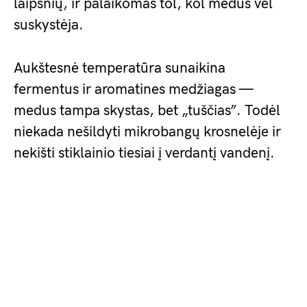
laipsnių, ir palaikomas tol, kol medus vėl
suskystėja.
Aukštesnė temperatūra sunaikina
fermentus ir aromatines medžiagas —
medus tampa skystas, bet „tuščias”. Todėl
niekada nešildyti mikrobangų krosnelėje ir
nekišti stiklainio tiesiai į verdantį vandenį.