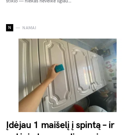
stiklo — niekas neveikė ilgiau…
N
NAMAI
Įdėjau 1 maišelį į spintą – ir