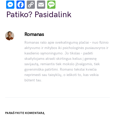
Messenger
Facebook
Copy
Email
Message
Link
Patiko? Pasidalink
Romanas
Romanas rašo apie sveikatingumą plačiai – nuo fizinio
aktyvumo ir mitybos iki psichologinės pusiausvyros ir
kasdienio sąmoningumo. Jo tikslas – padėti
skaitytojams atrasti skirtingus kelius į geresnę
savijautą, remiantis tiek mokslo įžvalgomis, tiek
gyvenimiška patirtimi. Romano tekstai kviečia
neprimesti sau taisyklių, o ieškoti to, kas veikia
būtent tau.
PARAŠYKITE KOMENTARĄ