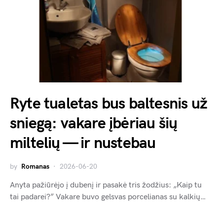
Ryte tualetas bus baltesnis už
sniegą: vakare įbėriau šių
miltelių — ir nustebau
by
Romanas
2026-06-20
Anyta pažiūrėjo į dubenį ir pasakė tris žodžius: „Kaip tu
tai padarei?” Vakare buvo gelsvas porcelianas su kalkių…