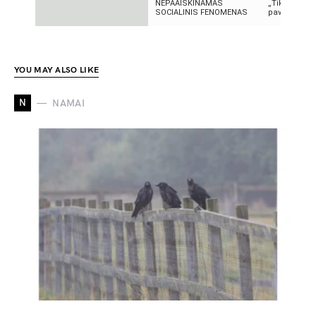
NEPAAIŠKINAMAS
„TikTok“: ką 
SOCIALINIS FENOMENAS
pavadinimas 
YOU MAY ALSO LIKE
N
NAMAI