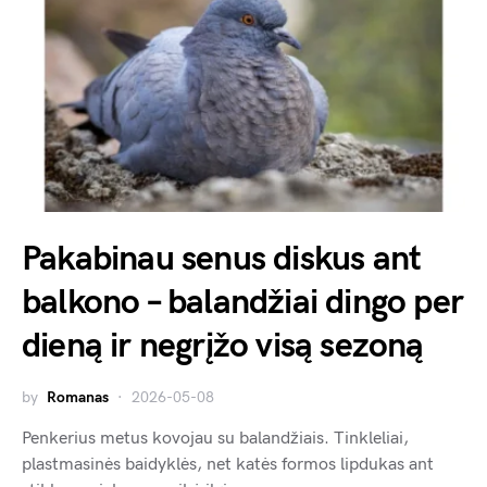
Pakabinau senus diskus ant
balkono – balandžiai dingo per
dieną ir negrįžo visą sezoną
by
Romanas
2026-05-08
Penkerius metus kovojau su balandžiais. Tinkleliai,
plastmasinės baidyklės, net katės formos lipdukas ant