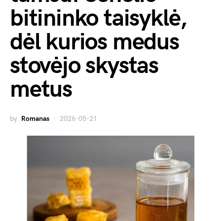
bitininko taisyklė,
dėl kurios medus
stovėjo skystas
metus
by
Romanas
2026-05-21