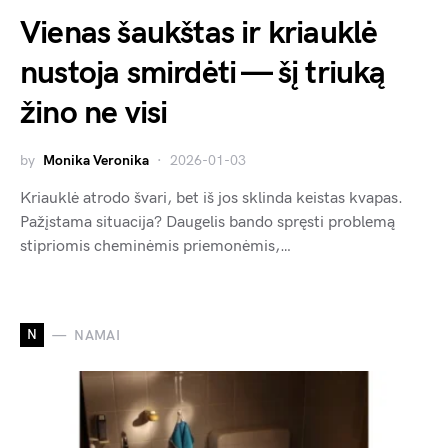
Vienas šaukštas ir kriauklė
nustoja smirdėti — šį triuką
žino ne visi
by
Monika Veronika
2026-01-03
Kriauklė atrodo švari, bet iš jos sklinda keistas kvapas.
Pažįstama situacija? Daugelis bando spręsti problemą
stipriomis cheminėmis priemonėmis,…
N
NAMAI