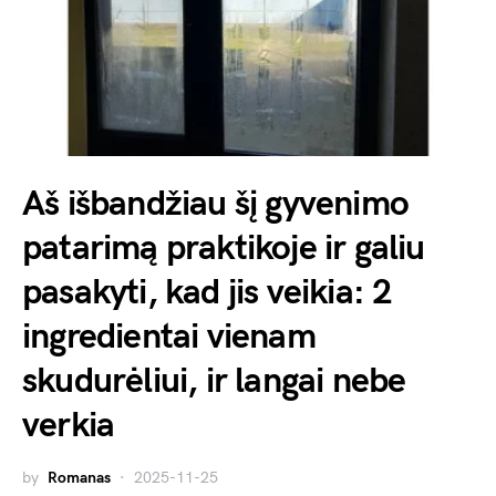
Aš išbandžiau šį gyvenimo
patarimą praktikoje ir galiu
pasakyti, kad jis veikia: 2
ingredientai vienam
skudurėliui, ir langai nebe
verkia
by
Romanas
2025-11-25