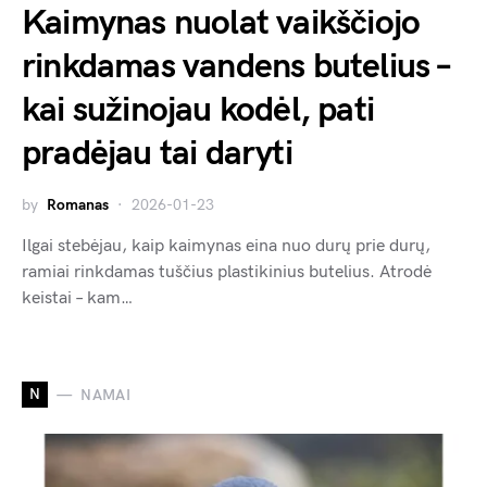
Kaimynas nuolat vaikščiojo
rinkdamas vandens butelius –
kai sužinojau kodėl, pati
pradėjau tai daryti
by
Romanas
2026-01-23
Ilgai stebėjau, kaip kaimynas eina nuo durų prie durų,
ramiai rinkdamas tuščius plastikinius butelius. Atrodė
keistai – kam…
N
NAMAI