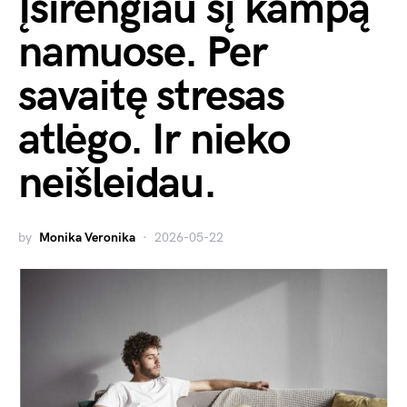
Įsirengiau šį kampą
namuose. Per
savaitę stresas
atlėgo. Ir nieko
neišleidau.
by
Monika Veronika
2026-05-22