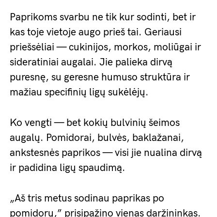
Paprikoms svarbu ne tik kur sodinti, bet ir
kas toje vietoje augo prieš tai. Geriausi
priešsėliai — cukinijos, morkos, moliūgai ir
sideratiniai augalai. Jie palieka dirvą
puresnę, su geresne humuso struktūra ir
mažiau specifinių ligų sukėlėjų.
Ko vengti — bet kokių bulvinių šeimos
augalų. Pomidorai, bulvės, baklažanai,
ankstesnės paprikos — visi jie nualina dirvą
ir padidina ligų spaudimą.
„Aš tris metus sodinau paprikas po
pomidorų,” prisipažino vienas daržininkas.