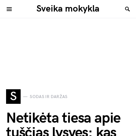
Sveika mokykla
S
SODAS IR DARŽAS
Netikėta tiesa apie
tuščias lysves: kas