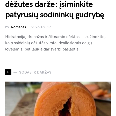
dėžutes darže: įsiminkite
patyrusių sodininkų gudrybę
by
Romanas
2026-02-17
Hidratacija, drenažas ir šiltnamio efektas — sužinokite,
kaip saldainių dėžutės virsta idealiosiomis daigų
lovelėmis, bet laukia dar svarbi paslaptis.
S
SODAS IR DARŽAS