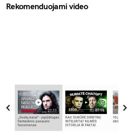
Rekomenduojami video
21:11
07:18
„Sostų karai" - įspūdingas
KAS SUKŪRĖ DIRBTINĮ
10 įtemptų, 
fantastinio pasaulio
INTELEKTĄ? KILMĖS
stingdančių k
fenomenas
ISTORIJA IR FAKTAI