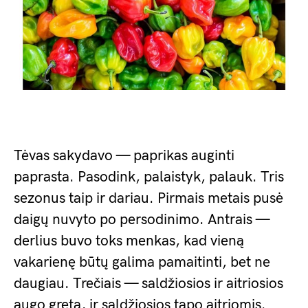
Tėvas sakydavo — paprikas auginti
paprasta. Pasodink, palaistyk, palauk. Tris
sezonus taip ir dariau. Pirmais metais pusė
daigų nuvyto po persodinimo. Antrais —
derlius buvo toks menkas, kad vieną
vakarienę būtų galima pamaitinti, bet ne
daugiau. Trečiais — saldžiosios ir aitriosios
augo greta, ir saldžiosios tapo aitriomis.