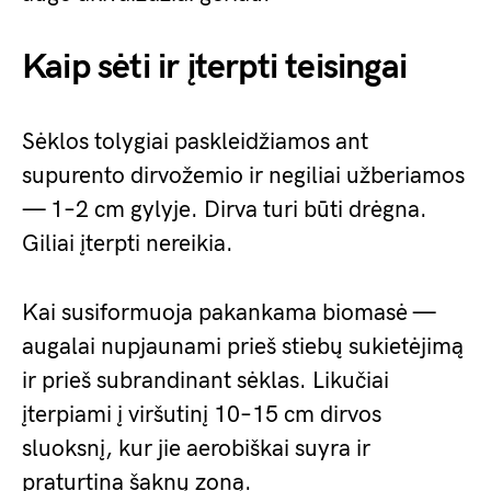
Kaip sėti ir įterpti teisingai
Sėklos tolygiai paskleidžiamos ant
supurento dirvožemio ir negiliai užberiamos
— 1–2 cm gylyje. Dirva turi būti drėgna.
Giliai įterpti nereikia.
Kai susiformuoja pakankama biomasė —
augalai nupjaunami prieš stiebų sukietėjimą
ir prieš subrandinant sėklas. Likučiai
įterpiami į viršutinį 10–15 cm dirvos
sluoksnį, kur jie aerobiškai suyra ir
praturtina šaknų zoną.