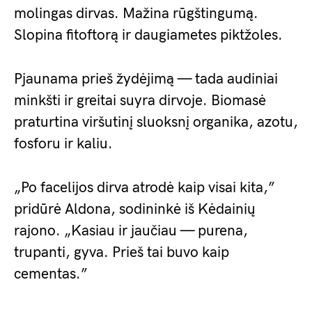
molingas dirvas. Mažina rūgštingumą.
Slopina fitoftorą ir daugiametes piktžoles.
Pjaunama prieš žydėjimą — tada audiniai
minkšti ir greitai suyra dirvoje. Biomasė
praturtina viršutinį sluoksnį organika, azotu,
fosforu ir kaliu.
„Po facelijos dirva atrodė kaip visai kita,”
pridūrė Aldona, sodininkė iš Kėdainių
rajono. „Kasiau ir jaučiau — purena,
trupanti, gyva. Prieš tai buvo kaip
cementas.”