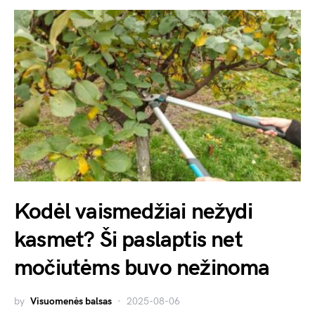
Kodėl vaismedžiai nežydi
kasmet? Ši paslaptis net
močiutėms buvo nežinoma
by
Visuomenės balsas
2025-08-06