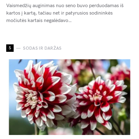
Vaismedžių auginimas nuo seno buvo perduodamas iš
kartos į kartą, tačiau net ir patyrusios sodininkės
močiutės kartais negalėdavo…
S
SODAS IR DARŽAS