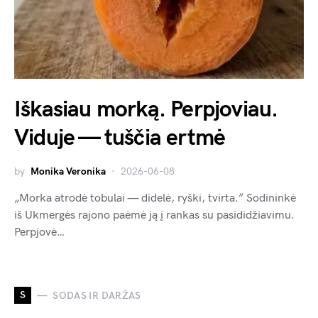
Iškasiau morką. Perpjoviau.
Viduje — tuščia ertmė
by
Monika Veronika
2026-06-08
„Morka atrodė tobulai — didelė, ryški, tvirta.” Sodininkė
iš Ukmergės rajono paėmė ją į rankas su pasididžiavimu.
Perpjovė…
S
SODAS IR DARŽAS