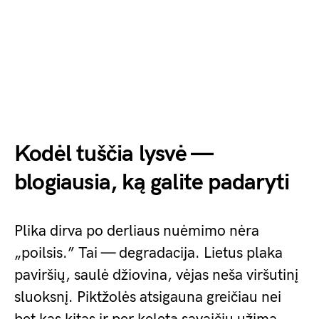
Kodėl tuščia lysvė —
blogiausia, ką galite padaryti
Plika dirva po derliaus nuėmimo nėra
„poilsis.” Tai — degradacija. Lietus plaka
paviršių, saulė džiovina, vėjas neša viršutinį
sluoksnį. Piktžolės atsigauna greičiau nei