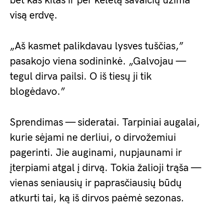
bet kas kitas ir per keletą savaičių užima
visą erdvę.
„Aš kasmet palikdavau lysves tuščias,”
pasakojo viena sodininkė. „Galvojau —
tegul dirva pailsi. O iš tiesų ji tik
blogėdavo.”
Sprendimas — sideratai. Tarpiniai augalai,
kurie sėjami ne derliui, o dirvožemiui
pagerinti. Jie auginami, nupjaunami ir
įterpiami atgal į dirvą. Tokia žalioji trąša —
vienas seniausių ir paprasčiausių būdų
atkurti tai, ką iš dirvos paėmė sezonas.