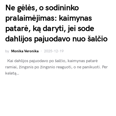
Ne gėlės, o sodininko
pralaimėjimas: kaimynas
patarė, ką daryti, jei sode
dahlijos pajuodavo nuo šalčio
by
Monika Veronika
2025-12-19
Kai dahlijos pajuodavo po šalčio, kaimynas patarė
ramiai, žingsnis po žingsnio reaguoti, o ne panikuoti. Per
keletą…