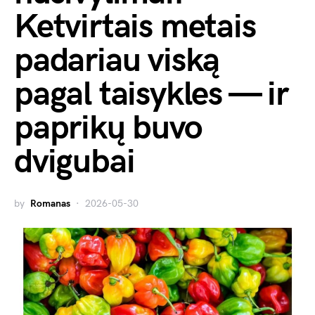
Ketvirtais metais
padariau viską
pagal taisykles — ir
paprikų buvo
dvigubai
by
Romanas
2026-05-30