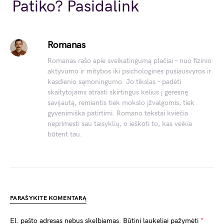
Link
Patiko? Pasidalink
Romanas
Romanas rašo apie sveikatingumą plačiai – nuo fizinio
aktyvumo ir mitybos iki psichologinės pusiausvyros ir
kasdienio sąmoningumo. Jo tikslas – padėti
skaitytojams atrasti skirtingus kelius į geresnę
savijautą, remiantis tiek mokslo įžvalgomis, tiek
gyvenimiška patirtimi. Romano tekstai kviečia
neprimesti sau taisyklių, o ieškoti to, kas veikia
būtent tau.
PARAŠYKITE KOMENTARĄ
El. pašto adresas nebus skelbiamas.
Būtini laukeliai pažymėti
*