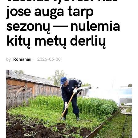
jose auga tarp
sezonų — nulemia
kitų metų derlių
by
Romanas
2026-05-30