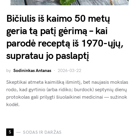
Bičiulis iš kaimo 50 metų
geria tą patį gėrimą – kai
parodė receptą iš 1970-ųjų,
supratau jo paslaptį
by
Sodininkas Antanas
2026-03-22
Skeptikai atmeta kaimišką išmintį, bet naujasis mokslas
rodo, kad gyrtinio (arba ridiko; burdock) septynių dienų
protokolas gali prilygti šiuolaikinei medicinai — sužinok
kodėl.
S
SODAS IR DARŽAS