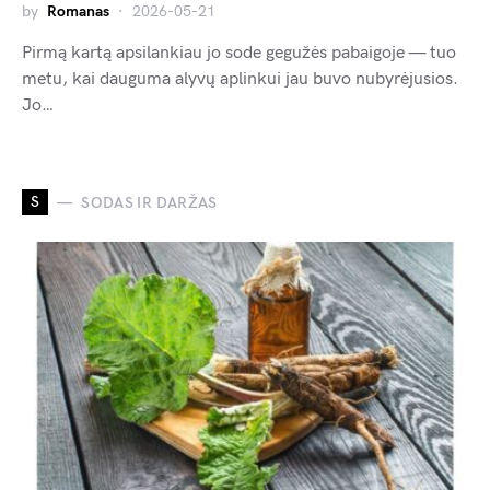
by
Romanas
2026-05-21
Pirmą kartą apsilankiau jo sode gegužės pabaigoje — tuo
metu, kai dauguma alyvų aplinkui jau buvo nubyrėjusios.
Jo…
S
SODAS IR DARŽAS