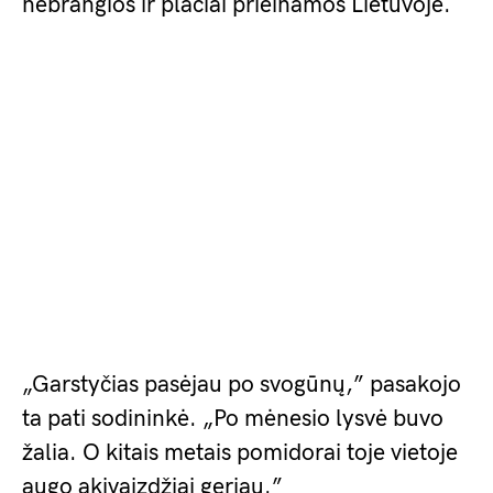
nebrangios ir plačiai prieinamos Lietuvoje.
„Garstyčias pasėjau po svogūnų,” pasakojo
ta pati sodininkė. „Po mėnesio lysvė buvo
žalia. O kitais metais pomidorai toje vietoje
augo akivaizdžiai geriau.”