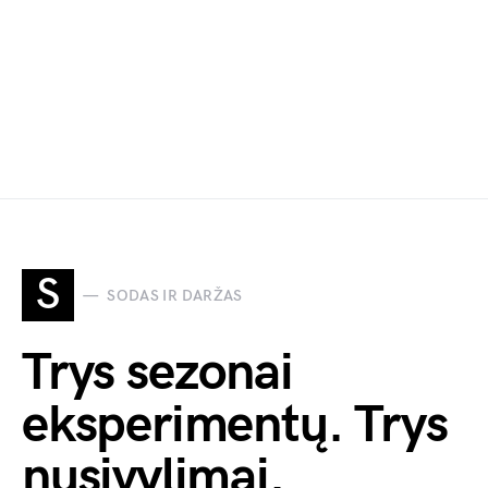
S
SODAS IR DARŽAS
Trys sezonai
eksperimentų. Trys
nusivylimai.