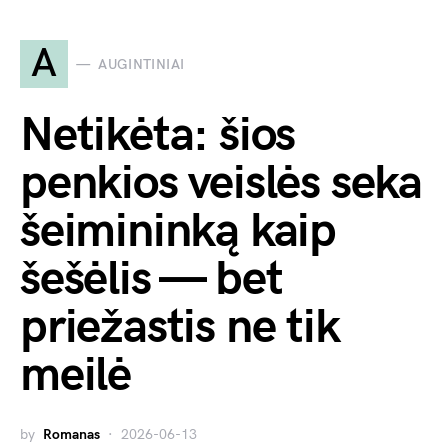
A
AUGINTINIAI
Netikėta: šios
penkios veislės seka
šeimininką kaip
šešėlis — bet
priežastis ne tik
meilė
by
Romanas
2026-06-13