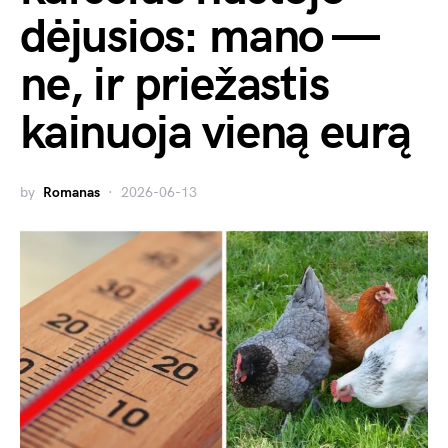
dėjusios: mano —
ne, ir priežastis
kainuoja vieną eurą
by
Romanas
2026-06-13