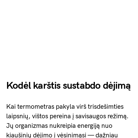
Kodėl karštis sustabdo dėjimą
Kai termometras pakyla virš trisdešimties
laipsnių, vištos pereina į savisaugos režimą.
Jų organizmas nukreipia energiją nuo
kiaušinių dėjimo į vėsinimąsi — dažniau