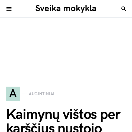
Sveika mokykla
A
AUGINTINIAI
Kaimynų vištos per
karščius nustojo