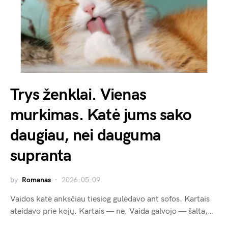
Trys ženklai. Vienas
murkimas. Katė jums sako
daugiau, nei dauguma
supranta
by
Romanas
2026-05-09
Vaidos katė anksčiau tiesiog gulėdavo ant sofos. Kartais
ateidavo prie kojų. Kartais — ne. Vaida galvojo — šalta,…