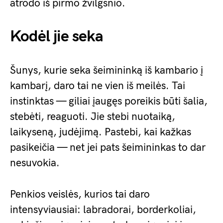
atrodo iš pirmo žvilgsnio.
Kodėl jie seka
Šunys, kurie seka šeimininką iš kambario į
kambarį, daro tai ne vien iš meilės. Tai
instinktas — giliai įaugęs poreikis būti šalia,
stebėti, reaguoti. Jie stebi nuotaiką,
laikyseną, judėjimą. Pastebi, kai kažkas
pasikeičia — net jei pats šeimininkas to dar
nesuvokia.
Penkios veislės, kurios tai daro
intensyviausiai: labradorai, borderkoliai,