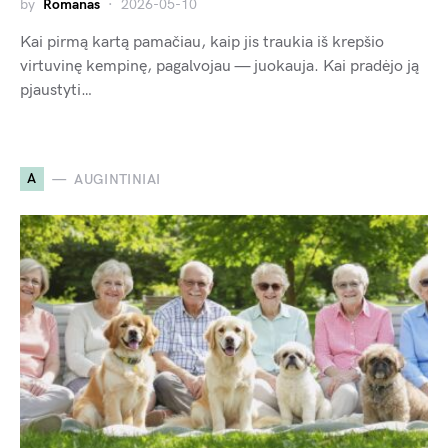
by
Romanas
2026-05-10
Kai pirmą kartą pamačiau, kaip jis traukia iš krepšio
virtuvinę kempinę, pagalvojau — juokauja. Kai pradėjo ją
pjaustyti…
A
AUGINTINIAI