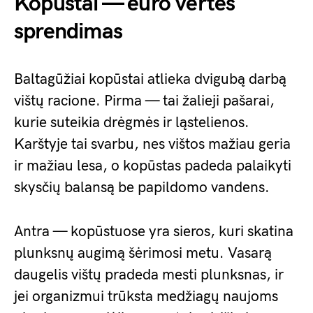
Kopūstai — euro vertės
sprendimas
Baltagūžiai kopūstai atlieka dvigubą darbą
vištų racione. Pirma — tai žalieji pašarai,
kurie suteikia drėgmės ir ląstelienos.
Karštyje tai svarbu, nes vištos mažiau geria
ir mažiau lesa, o kopūstas padeda palaikyti
skysčių balansą be papildomo vandens.
Antra — kopūstuose yra sieros, kuri skatina
plunksnų augimą šėrimosi metu. Vasarą
daugelis vištų pradeda mesti plunksnas, ir
jei organizmui trūksta medžiagų naujoms