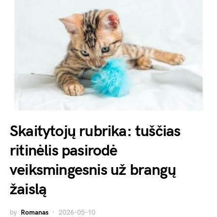
Skaitytojų rubrika: tuščias
ritinėlis pasirodė
veiksmingesnis už brangų
žaislą
by
Romanas
2026-05-10