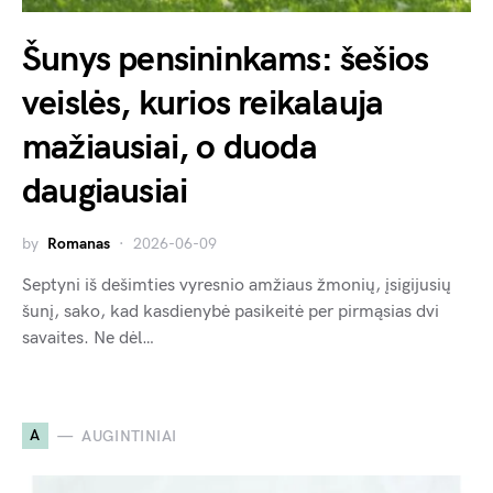
Šunys pensininkams: šešios
veislės, kurios reikalauja
mažiausiai, o duoda
daugiausiai
by
Romanas
2026-06-09
Septyni iš dešimties vyresnio amžiaus žmonių, įsigijusių
šunį, sako, kad kasdienybė pasikeitė per pirmąsias dvi
savaites. Ne dėl…
A
AUGINTINIAI