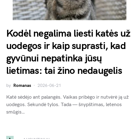
Kodėl negalima liesti katės už
uodegos ir kaip suprasti, kad
gyvūnui nepatinka jūsų
lietimas: tai žino nedaugelis
by
Romanas
2026-06-21
Katė sėdėjo ant palangės. Vaikas pribėgo ir nutvėrė ją už
uodegos. Sekundė tylos. Tada — šnypštimas, letenos
smūgis…