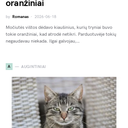
oranžiniai
by
Romanas
2026-06-18
Močiutės vištos dėdavo kiaušinius, kurių tryniai buvo
tokie oranžiniai, kad atrodė netikri. Parduotuvėje tokių
negaudavau niekada. Ilgai galvojau,…
A
AUGINTINIAI