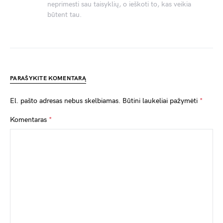
neprimesti sau taisyklių, o ieškoti to, kas veikia
būtent tau.
PARAŠYKITE KOMENTARĄ
El. pašto adresas nebus skelbiamas.
Būtini laukeliai pažymėti
*
Komentaras
*