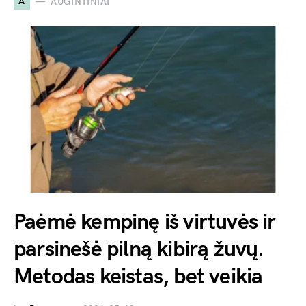
A
AUGINTINIAI
Paėmė kempinę iš virtuvės ir
parsinešė pilną kibirą žuvų.
Metodas keistas, bet veikia