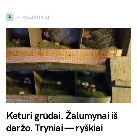
A
AUGINTINIAI
Keturi grūdai. Žalumynai iš
daržo. Tryniai — ryškiai