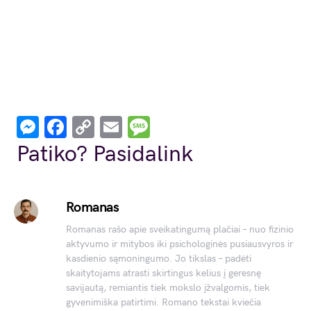
Messenger
Facebook
Copy
Email
Message
Link
Patiko? Pasidalink
Romanas
Romanas rašo apie sveikatingumą plačiai – nuo fizinio
aktyvumo ir mitybos iki psichologinės pusiausvyros ir
kasdienio sąmoningumo. Jo tikslas – padėti
skaitytojams atrasti skirtingus kelius į geresnę
savijautą, remiantis tiek mokslo įžvalgomis, tiek
gyvenimiška patirtimi. Romano tekstai kviečia