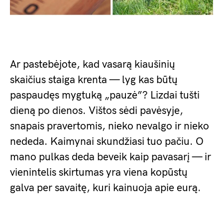
Ar pastebėjote, kad vasarą kiaušinių
skaičius staiga krenta — lyg kas būtų
paspaudęs mygtuką „pauzė”? Lizdai tušti
dieną po dienos. Vištos sėdi pavėsyje,
snapais pravertomis, nieko nevalgo ir nieko
nededa. Kaimynai skundžiasi tuo pačiu. O
mano pulkas deda beveik kaip pavasarį — ir
vienintelis skirtumas yra viena kopūstų
galva per savaitę, kuri kainuoja apie eurą.