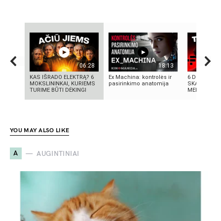
06:28
18:13
KAS IŠRADO ELEKTRĄ? 6
Ex Machina: kontrolės ir
6 DIDŽIAUSI
MOKSLININKAI, KURIEMS
pasirinkimo anatomija
SKANDALAI:
TURIME BŪTI DĖKINGI
MELAI IR MIL
YOU MAY ALSO LIKE
A
AUGINTINIAI