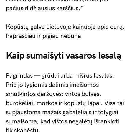
pačius didžiausius karščius.”
Kopūstų galva Lietuvoje kainuoja apie eurą.
Paprasčiau ir pigiau nebūna.
Kaip sumaišyti vasaros lesalą
Pagrindas — grūdai arba mišrus lesalas.
Prie jo lygiomis dalimis įmaišomos
smulkintos daržovės: virtos bulvės,
burokėliai, morkos ir kopūstų lapai. Visa tai
supjaustoma mažais gabalėliais ir tolygiai
sumaišoma, kad vištos negalėtų išrankioti
tik skanėstų.