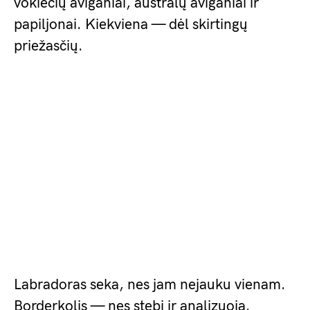
vokiečių aviganiai, australų aviganiai ir
papiljonai. Kiekviena — dėl skirtingų
priežasčių.
Labradoras seka, nes jam nejauku vienam.
Borderkolis — nes stebi ir analizuoja.