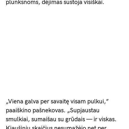
plunksnoms, dėjimas sustoja visiškai.
„Viena galva per savaitę visam pulkui,”
paaiškino pašnekovas. „Supjaustau
smulkiai, sumaišau su grūdais — ir viskas.
Kiaušinių skaičius nesumažėjo net per