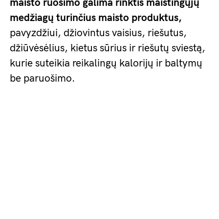
maisto ruošimo galima rinktis
maistingųjų
medžiagų turinčius maisto produktus,
pavyzdžiui, džiovintus vaisius, riešutus,
džiūvėsėlius, kietus sūrius ir riešutų sviestą,
kurie suteikia reikalingų kalorijų ir baltymų
be paruošimo.