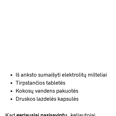
Iš anksto sumaišyti elektrolitų milteliai
Tirpstančios tabletės
Kokosų vandens pakuotės
Druskos lazdelės kapsulės
Kad
geriausiai pasisavintų
, keliautojai