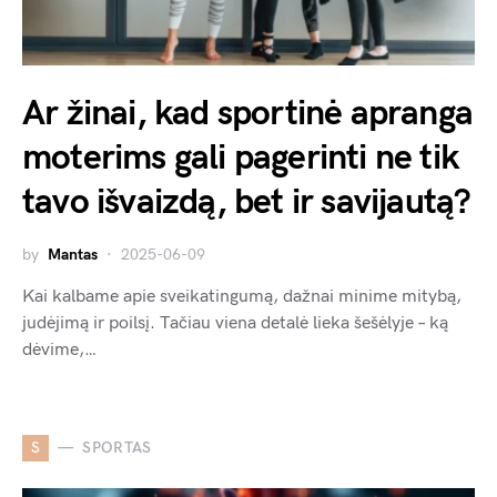
Ar žinai, kad sportinė apranga
moterims gali pagerinti ne tik
tavo išvaizdą, bet ir savijautą?
by
Mantas
2025-06-09
Kai kalbame apie sveikatingumą, dažnai minime mitybą,
judėjimą ir poilsį. Tačiau viena detalė lieka šešėlyje – ką
dėvime,…
S
SPORTAS