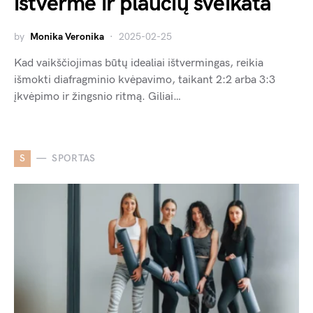
ištvermė ir plaučių sveikata
by
Monika Veronika
2025-02-25
Kad vaikščiojimas būtų idealiai ištvermingas, reikia
išmokti diafragminio kvėpavimo, taikant 2:2 arba 3:3
įkvėpimo ir žingsnio ritmą. Giliai…
S
SPORTAS