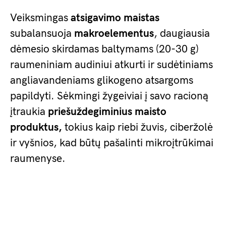
Veiksmingas
atsigavimo maistas
subalansuoja
makroelementus
, daugiausia
dėmesio skirdamas baltymams (20-30 g)
raumeniniam audiniui atkurti ir sudėtiniams
angliavandeniams glikogeno atsargoms
papildyti. Sėkmingi žygeiviai į savo racioną
įtraukia
priešuždegiminius maisto
produktus,
tokius kaip riebi žuvis, ciberžolė
ir vyšnios, kad būtų pašalinti mikroįtrūkimai
raumenyse.