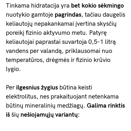
Tinkama hidratacija yra
bet kokio sėkmingo
nuotykio gamtoje
pagrindas
, tačiau daugelis
keliautojų nepakankamai įvertina skysčių
poreikį fizinio aktyvumo metu. Patyrę
keliautojai paprastai suvartoja 0,5-1 litrą
vandens per valandą, priklausomai nuo
temperatūros, drėgmės ir fizinio krūvio
lygio.
Per
ilgesnius žygius
būtina keisti
elektrolitus, nes prakaituojant netenkama
būtinų mineralinių medžiagų.
Galima rinktis
iš
šių
nešiojamųjų variantų
: