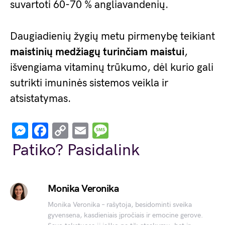
suvartoti 60-70 % angliavandenių.
Daugiadienių žygių metu pirmenybę teikiant
maistinių medžiagų turinčiam maistui
,
išvengiama vitaminų trūkumo, dėl kurio gali
sutrikti imuninės sistemos veikla ir
atsistatymas.
Messenger
Facebook
Copy
Email
Message
Link
Patiko? Pasidalink
Monika Veronika
Monika Veronika – rašytoja, besidominti sveika
gyvensena, kasdieniais įpročiais ir emocine gerove.