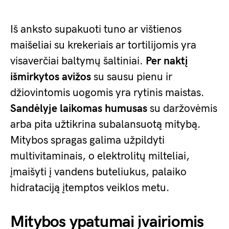
Iš anksto supakuoti tuno ar vištienos
maišeliai su krekeriais ar tortilijomis yra
visaverčiai baltymų šaltiniai.
Per naktį
išmirkytos avižos
su sausu pienu ir
džiovintomis uogomis yra rytinis maistas.
Sandėlyje laikomas humusas
su daržovėmis
arba pita užtikrina subalansuotą mitybą.
Mitybos spragas galima užpildyti
multivitaminais, o elektrolitų milteliai,
įmaišyti į vandens buteliukus, palaiko
hidrataciją įtemptos veiklos metu.
Mitybos ypatumai įvairiomis