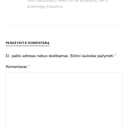
Savo tekstuose ji ieško ne tik atsakymų, bet ir
prasmingų klausimų.
PARAŠYKITE KOMENTARĄ
El. pašto adresas nebus skelbiamas.
Būtini laukeliai pažymėti
*
Komentaras
*