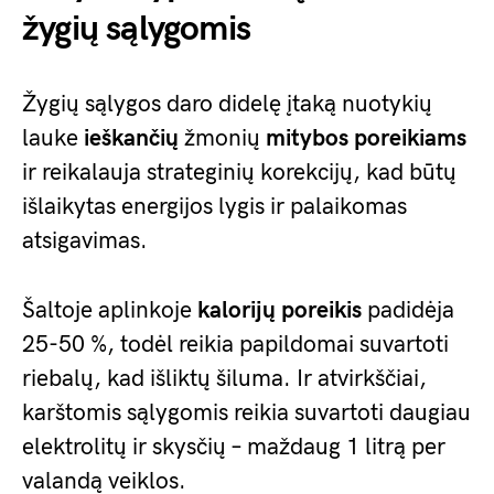
žygių sąlygomis
Žygių sąlygos daro didelę įtaką nuotykių
lauke
ieškančių
žmonių
mitybos poreikiams
ir reikalauja strateginių korekcijų, kad būtų
išlaikytas energijos lygis ir palaikomas
atsigavimas.
Šaltoje aplinkoje
kalorijų poreikis
padidėja
25-50 %, todėl reikia papildomai suvartoti
riebalų, kad išliktų šiluma. Ir atvirkščiai,
karštomis sąlygomis reikia suvartoti daugiau
elektrolitų ir skysčių – maždaug 1 litrą per
valandą veiklos.