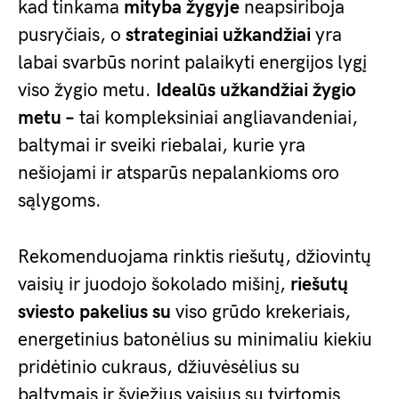
kad tinkama
mityba žygyje
neapsiriboja
pusryčiais, o
strateginiai užkandžiai
yra
labai svarbūs norint palaikyti energijos lygį
viso žygio metu.
Idealūs užkandžiai žygio
metu –
tai kompleksiniai angliavandeniai,
baltymai ir sveiki riebalai, kurie yra
nešiojami ir atsparūs nepalankioms oro
sąlygoms.
Rekomenduojama rinktis riešutų, džiovintų
vaisių ir juodojo šokolado mišinį,
riešutų
sviesto pakelius su
viso grūdo krekeriais,
energetinius batonėlius su minimaliu kiekiu
pridėtinio cukraus, džiuvėsėlius su
baltymais ir šviežius vaisius su tvirtomis