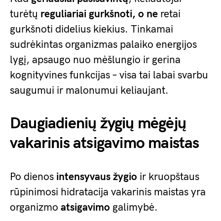
turėtų
reguliariai gurkšnoti, o ne
retai
gurkšnoti didelius kiekius. Tinkamai
sudrėkintas organizmas palaiko energijos
lygį, apsaugo nuo mėšlungio ir gerina
kognityvines funkcijas – visa tai labai svarbu
saugumui ir malonumui keliaujant.
Daugiadienių žygių mėgėjų
vakarinis atsigavimo maistas
Po dienos
intensyvaus žygio
ir kruopštaus
rūpinimosi hidratacija vakarinis maistas yra
organizmo
atsigavimo
galimybė.