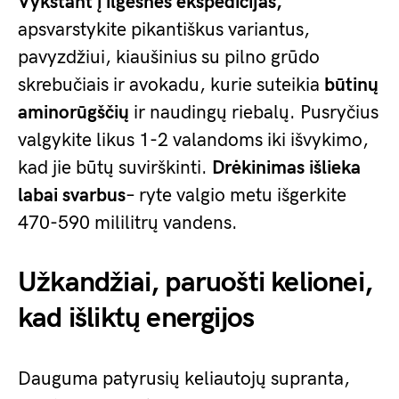
Vykstant į ilgesnes ekspedicijas,
apsvarstykite pikantiškus variantus,
pavyzdžiui, kiaušinius su pilno grūdo
skrebučiais ir avokadu, kurie suteikia
būtinų
aminorūgščių
ir naudingų riebalų. Pusryčius
valgykite likus 1-2 valandoms iki išvykimo,
kad jie būtų suvirškinti.
Drėkinimas išlieka
labai svarbus
– ryte valgio metu išgerkite
470-590 mililitrų vandens.
Užkandžiai, paruošti kelionei,
kad išliktų energijos
Dauguma patyrusių keliautojų supranta,