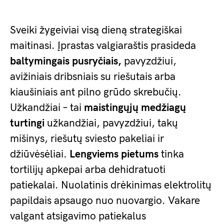
Sveiki žygeiviai visą dieną strategiškai
maitinasi. Įprastas valgiaraštis prasideda
baltymingais pusryčiais,
pavyzdžiui,
avižiniais dribsniais su riešutais arba
kiaušiniais ant pilno grūdo skrebučių.
Užkandžiai – tai
maistingųjų medžiagų
turtingi
užkandžiai, pavyzdžiui, takų
mišinys, riešutų sviesto pakeliai ir
džiūvėsėliai.
Lengviems pietums
tinka
tortilijų apkepai arba dehidratuoti
patiekalai. Nuolatinis drėkinimas elektrolitų
papildais apsaugo nuo nuovargio. Vakare
valgant atsigavimo patiekalus