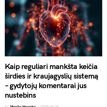
Kaip reguliari mankšta keičia
širdies ir kraujagyslių sistemą
– gydytojų komentarai jus
nustebins
by
Monika Veronika
2025-04-24