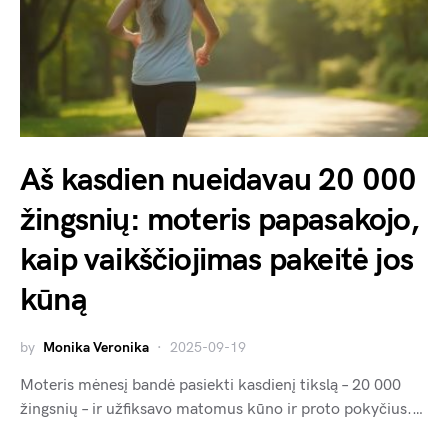
Aš kasdien nueidavau 20 000
žingsnių: moteris papasakojo,
kaip vaikščiojimas pakeitė jos
kūną
by
Monika Veronika
2025-09-19
Moteris mėnesį bandė pasiekti kasdienį tikslą – 20 000
žingsnių – ir užfiksavo matomus kūno ir proto pokyčius.…