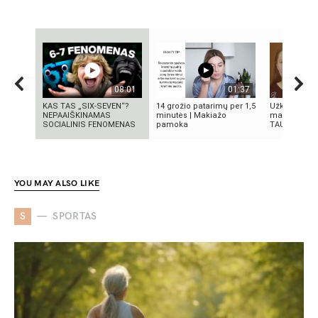
08:01
01:37
KAS TAS „SIX-SEVEN“?
14 grožio patarimų per 1,5
Užkritę voka
NEPAAIŠKINAMAS
minutės | Makiažo
makiažo rec
SOCIALINIS FENOMENAS
pamoka
TAU!!! | Ma
YOU MAY ALSO LIKE
S
SPORTAS