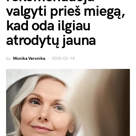
valgyti prieš miegą,
kad oda ilgiau
atrodytų jauna
by
Monika Veronika
2026-02-14