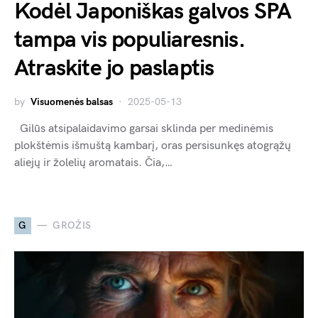
Kodėl Japoniškas galvos SPA
tampa vis populiaresnis.
Atraskite jo paslaptis
by
Visuomenės balsas
2025-05-13
Gilūs atsipalaidavimo garsai sklinda per medinėmis
plokštėmis išmuštą kambarį, oras persisunkęs atogrąžų
aliejų ir žolelių aromatais. Čia,…
G
GROŽIS