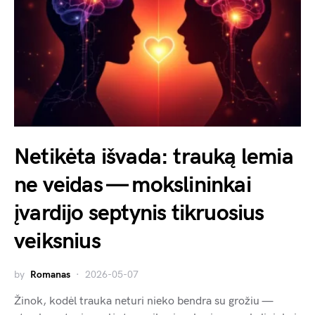
Netikėta išvada: trauką lemia
ne veidas — mokslininkai
įvardijo septynis tikruosius
veiksnius
by
Romanas
2026-05-07
Žinok, kodėl trauka neturi nieko bendra su grožiu —