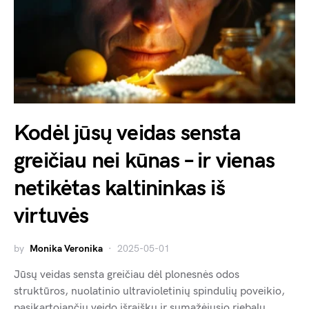
Kodėl jūsų veidas sensta
greičiau nei kūnas – ir vienas
netikėtas kaltininkas iš
virtuvės
by
Monika Veronika
2025-05-01
Jūsų veidas sensta greičiau dėl plonesnės odos
struktūros, nuolatinio ultravioletinių spindulių poveikio,
pasikartojančių veido išraiškų ir sumažėjusio riebalų…