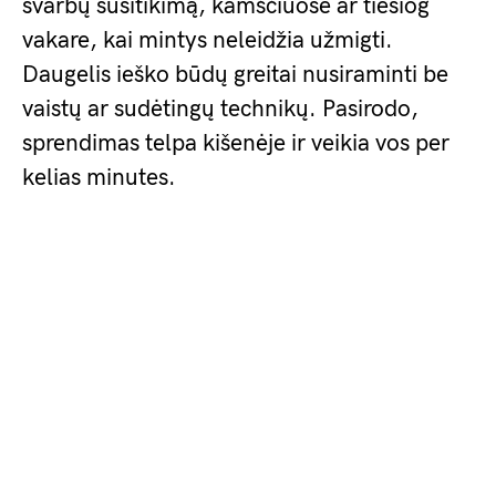
svarbų susitikimą, kamščiuose ar tiesiog
vakare, kai mintys neleidžia užmigti.
Daugelis ieško būdų greitai nusiraminti be
vaistų ar sudėtingų technikų. Pasirodo,
sprendimas telpa kišenėje ir veikia vos per
kelias minutes.