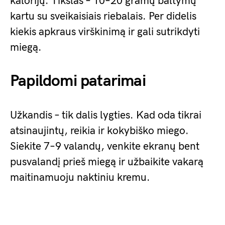
kalorijų. Tikslas – 10–20 gramų baltymų
kartu su sveikaisiais riebalais. Per didelis
kiekis apkraus virškinimą ir gali sutrikdyti
miegą.
Papildomi patarimai
Užkandis – tik dalis lygties. Kad oda tikrai
atsinaujintų, reikia ir kokybiško miego.
Siekite 7–9 valandų, venkite ekranų bent
pusvalandį prieš miegą ir užbaikite vakarą
maitinamuoju naktiniu kremu.