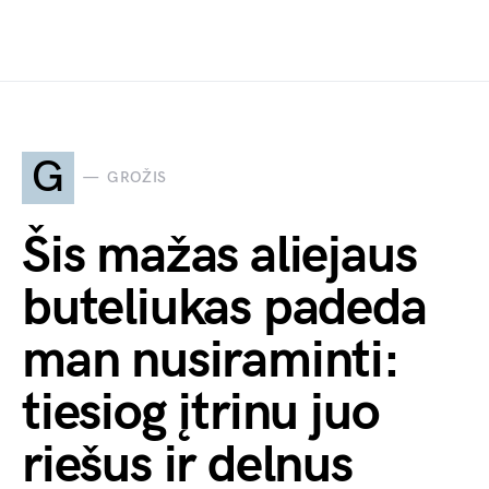
G
GROŽIS
Šis mažas aliejaus
buteliukas padeda
man nusiraminti:
tiesiog įtrinu juo
riešus ir delnus