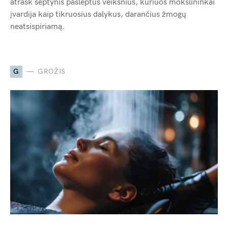
atrask septynis paslėptus veiksnius, kuriuos mokslininkai
įvardija kaip tikruosius dalykus, darančius žmogų
neatsispiriamą.
G
GROŽIS