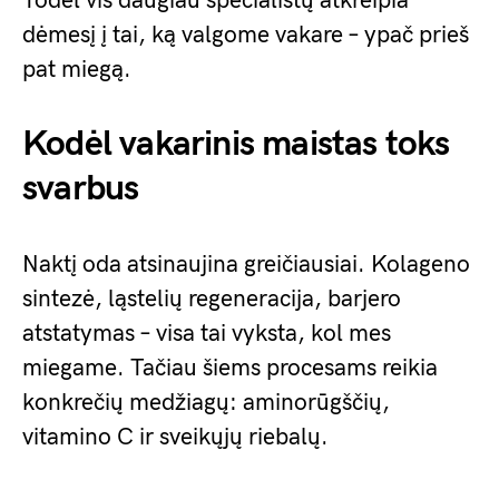
Todėl vis daugiau specialistų atkreipia
dėmesį į tai, ką valgome vakare – ypač prieš
pat miegą.
Kodėl vakarinis maistas toks
svarbus
Naktį oda atsinaujina greičiausiai. Kolageno
sintezė, ląstelių regeneracija, barjero
atstatymas – visa tai vyksta, kol mes
miegame. Tačiau šiems procesams reikia
konkrečių medžiagų: aminorūgščių,
vitamino C ir sveikųjų riebalų.