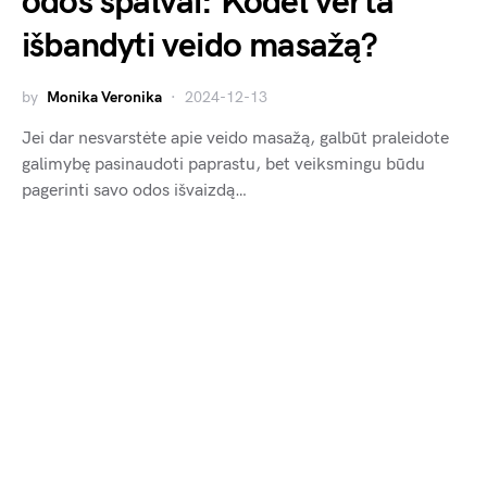
odos spalvai: Kodėl verta
išbandyti veido masažą?
by
Monika Veronika
2024-12-13
Jei dar nesvarstėte apie veido masažą, galbūt praleidote
galimybę pasinaudoti paprastu, bet veiksmingu būdu
pagerinti savo odos išvaizdą…