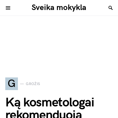
Sveika mokykla
G
GROŽIS
Ką kosmetologai
rekomenduoja