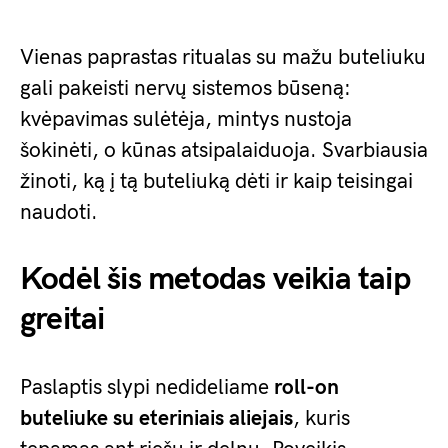
Vienas paprastas ritualas su mažu buteliuku
gali pakeisti nervų sistemos būseną:
kvėpavimas sulėtėja, mintys nustoja
šokinėti, o kūnas atsipalaiduoja. Svarbiausia
žinoti, ką į tą buteliuką dėti ir kaip teisingai
naudoti.
Kodėl šis metodas veikia taip
greitai
Paslaptis slypi nedideliame
roll-on
buteliuke su eteriniais aliejais
, kuris