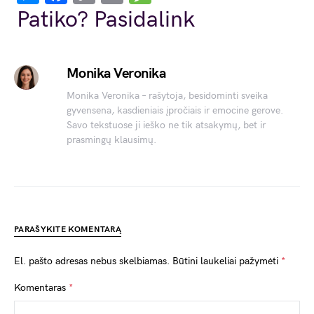
Link
Patiko? Pasidalink
Monika Veronika
Monika Veronika – rašytoja, besidominti sveika
gyvensena, kasdieniais įpročiais ir emocine gerove.
Savo tekstuose ji ieško ne tik atsakymų, bet ir
prasmingų klausimų.
PARAŠYKITE KOMENTARĄ
El. pašto adresas nebus skelbiamas.
Būtini laukeliai pažymėti
*
Komentaras
*