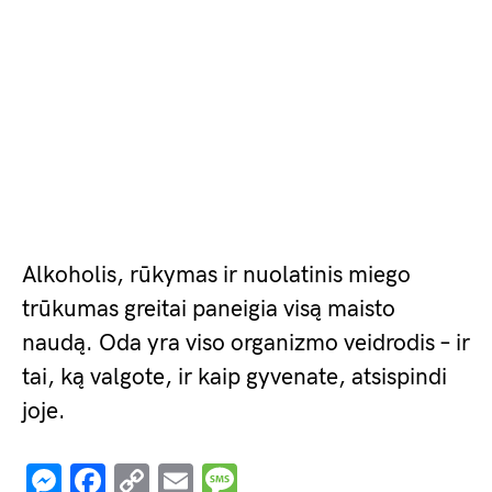
Alkoholis, rūkymas ir nuolatinis miego
trūkumas greitai paneigia visą maisto
naudą. Oda yra viso organizmo veidrodis – ir
tai, ką valgote, ir kaip gyvenate, atsispindi
joje.
Messenger
Facebook
Copy
Email
Message