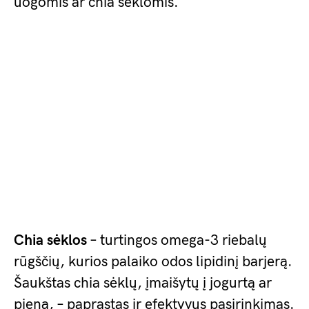
uogomis ar chia sėklomis.
Chia sėklos
– turtingos omega-3 riebalų
rūgščių, kurios palaiko odos lipidinį barjerą.
Šaukštas chia sėklų, įmaišytų į jogurtą ar
pieną, – paprastas ir efektyvus pasirinkimas.