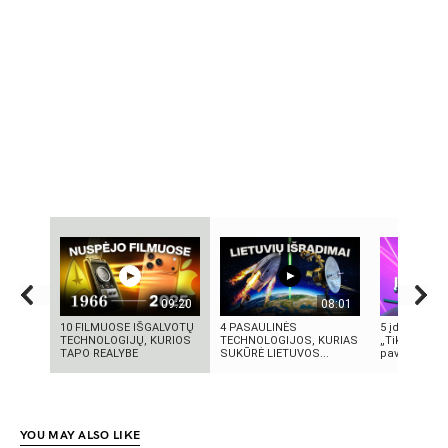
09:20
08:01
10 FILMUOSE IŠGALVOTŲ
4 PASAULINĖS
5 įdomūs fak
TECHNOLOGIJŲ, KURIOS
TECHNOLOGIJOS, KURIAS
„TikTok“: ką 
TAPO REALYBE
SUKŪRĖ LIETUVOS...
pavadinimas 
YOU MAY ALSO LIKE