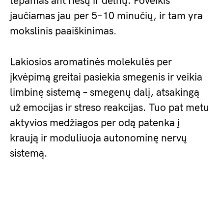
tepamas ant riešų ir delnų. Poveikis
jaučiamas jau per 5–10 minučių, ir tam yra
mokslinis paaiškinimas.
Lakiosios aromatinės molekulės per
įkvėpimą greitai pasiekia smegenis ir veikia
limbinę sistemą – smegenų dalį, atsakingą
už emocijas ir streso reakcijas. Tuo pat metu
aktyvios medžiagos per odą patenka į
kraują ir moduliuoja autonominę nervų
sistemą.