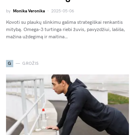
by
Monika Veronika
2025-05-06
Kovoti su plaukų slinkimu galima strategiškai renkantis
mitybą. Omega-3 turtinga riebi žuvis, pavyzdžiui, lašiša,
mažina uždegimą ir maitina…
G
GROŽIS