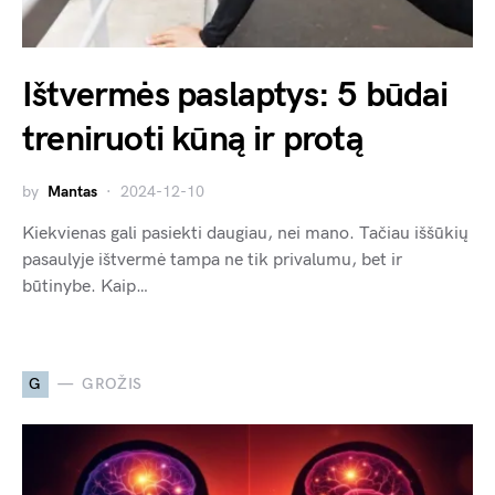
Ištvermės paslaptys: 5 būdai
treniruoti kūną ir protą
by
Mantas
2024-12-10
Kiekvienas gali pasiekti daugiau, nei mano. Tačiau iššūkių
pasaulyje ištvermė tampa ne tik privalumu, bet ir
būtinybe. Kaip…
G
GROŽIS