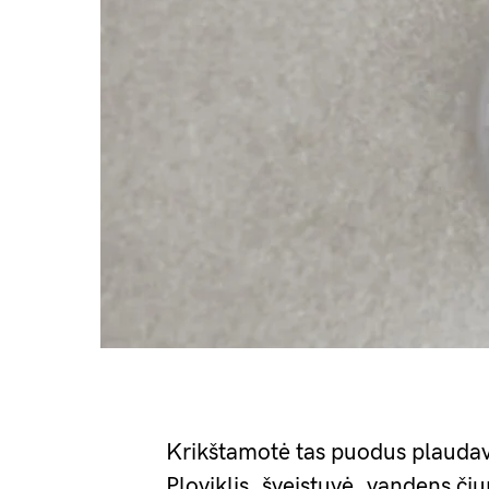
Krikštamotė tas puodus plaudavo
Ploviklis, šveistuvė, vandens či