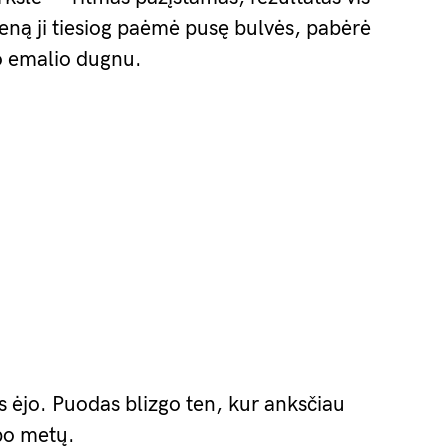
ieną ji tiesiog paėmė pusę bulvės, pabėrė
po emalio dugnu.
s ėjo. Puodas blizgo ten, kur anksčiau
po metų.