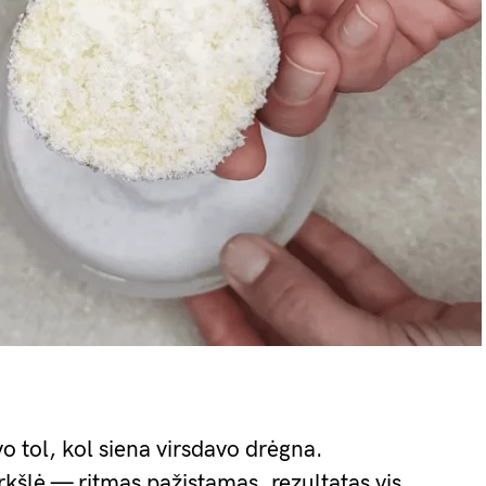
 tol, kol siena virsdavo drėgna.
urkšlė — ritmas pažįstamas, rezultatas vis