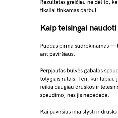
Rezultatas greičiau ne dėl to, ka
tiksliai tinkamas darbui.
Kaip teisingai naudoti
Puodas pirma sudrėkinamas — tik
ant paviršiaus.
Perpjautas bulvės gabalas spau
tolygiais ratais. Ten, kur labiau
reikia daugiau druskos ir lėtesn
spaudimo, nes jis nepadeda.
Kai paviršius ima slysti ir dru