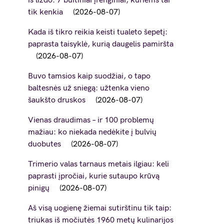
iš lizdo: 7 buitiniai įrenginiai, kuriems tai
tik kenkia
2026-08-07
Kada iš tikro reikia keisti tualeto šepetį:
paprasta taisyklė, kurią daugelis pamiršta
2026-08-07
Buvo tamsios kaip suodžiai, o tapo
baltesnės už sniegą: užtenka vieno
šaukšto druskos
2026-08-07
Vienas draudimas – ir 100 problemų
mažiau: ko niekada nedėkite į bulvių
duobutes
2026-08-07
Trimerio valas tarnaus metais ilgiau: keli
paprasti įpročiai, kurie sutaupo krūvą
pinigų
2026-08-07
Aš visą uogienę žiemai sutirštinu tik taip:
triukas iš močiutės 1960 metų kulinarijos