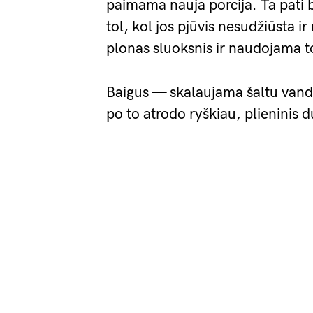
paimama nauja porcija. Ta pati b
tol, kol jos pjūvis nesudžiūsta 
plonas sluoksnis ir naudojama t
Baigus — skalaujama šaltu vand
po to atrodo ryškiau, plieninis 