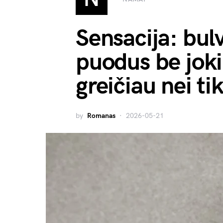
Sensacija: bulv
puodus be joki
greičiau nei tik
by
Romanas
2026-05-21