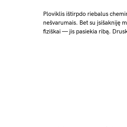
Ploviklis ištirpdo riebalus chemin
nešvarumais. Bet su įsišakniję 
fiziškai — jis pasiekia ribą. Drus