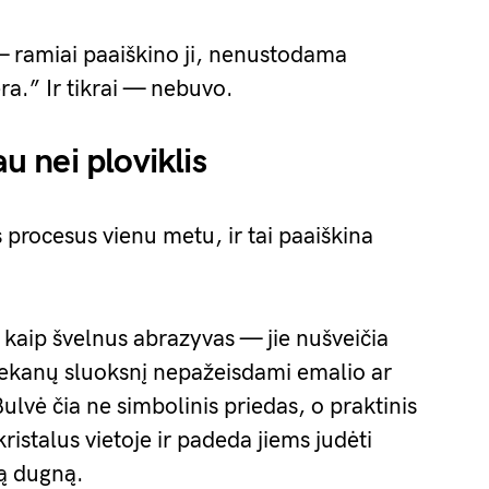
— ramiai paaiškino ji, nenustodama
ra.” Ir tikrai — nebuvo.
au nei ploviklis
procesus vienu metu, ir tai paaiškina
 kaip švelnus abrazyvas — jie nušveičia
liekanų sluoksnį nepažeisdami emalio ar
ulvė čia ne simbolinis priedas, o praktinis
kristalus vietoje ir padeda jiems judėti
są dugną.