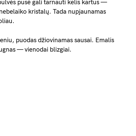
ulvės pusė gali tarnauti kelis kartus —
ir nebelaiko kristalų. Tada nupjaunamas
oliau.
eniu, puodas džiovinamas sausai. Emalis
dugnas — vienodai blizgiai.