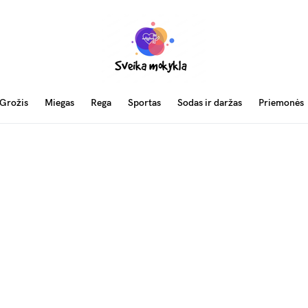
Grožis
Miegas
Rega
Sportas
Sodas ir daržas
Priemonės