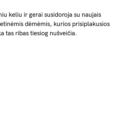
iu keliu ir gerai susidoroja su naujais
metinėmis dėmėmis, kurios prisiplakusios
ka tas ribas tiesiog nušveičia.