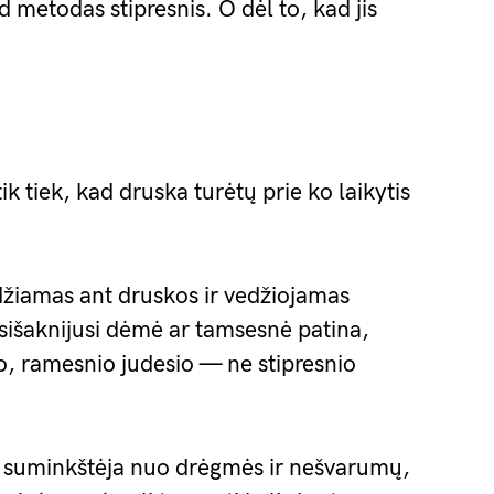
d metodas stipresnis. O dėl to, kad jis
 tiek, kad druska turėtų prie ko laikytis
džiamas ant druskos ir vedžiojamas
 įsišaknijusi dėmė ar tamsesnė patina,
io, ramesnio judesio — ne stipresnio
ska suminkštėja nuo drėgmės ir nešvarumų,