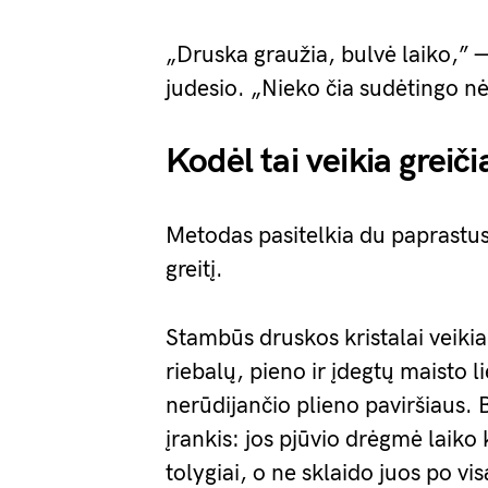
„Druska graužia, bulvė laiko,” 
judesio. „Nieko čia sudėtingo nė
Kodėl tai veikia greiči
Metodas pasitelkia du paprastus 
greitį.
Stambūs druskos kristalai veikia
riebalų, pieno ir įdegtų maisto 
nerūdijančio plieno paviršiaus. B
įrankis: jos pjūvio drėgmė laiko 
tolygiai, o ne sklaido juos po vi